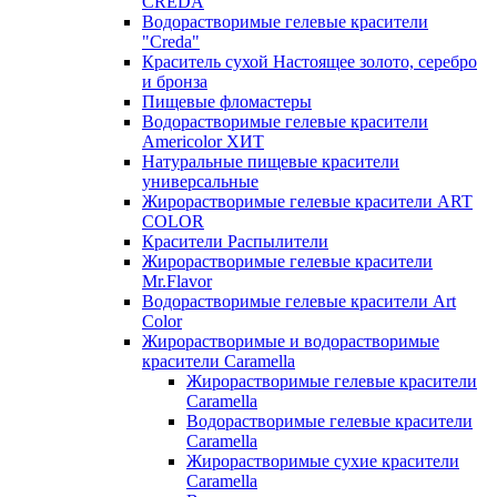
CREDA
Водорастворимые гелевые красители
"Creda"
Краситель сухой Настоящее золото, серебро
и бронза
Пищевые фломастеры
Водорастворимые гелевые красители
Americolor ХИТ
Натуральные пищевые красители
универсальные
Жирорастворимые гелевые красители ART
COLOR
Красители Распылители
Жирорастворимые гелевые красители
Mr.Flavor
Водорастворимые гелевые красители Art
Color
Жирорастворимые и водорастворимые
красители Caramella
Жирорастворимые гелевые красители
Caramella
Водорастворимые гелевые красители
Caramella
Жирорастворимые сухие красители
Caramella