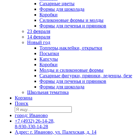
Сахарные цветы
Формы для шоколада
Коробки
Силиконовые формы и молды
Формы для печенья и пряников
23 февраля
14 февраля
Новый год
Топперы,наклейки, открытки
Посыпки
Капсулы
Коробки
Молды и силиконовые формы
Сахарные фигурки, пряники, леденцы, безе
Формы для печенья и пряников
Формы для шоколада
Школьная тематика
Корзина
Поиск
город: Иваново
+7 (4932) 26-14-28,
8-930-330-14-28
Адрес: г. Иваново, ул. Палехская, д. 14