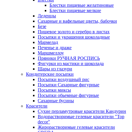
Блестки пищевые желатиновые
Блестки пищевые мелкие
Леденцы
Сахарные и вафельные цветы, бабочки
Безе
Пищевое золото и серебро в листах
Посыпки и украшения шоколадные
Мармелад
Печенье и драже
Маршмеллоу
Пряники РУЧНАЯ РОСПИСЬ
Фигурки из мастики и шоколада
Шары из глазури
Кондитерские посыпки
Посыпки воздушный рис
Посыпки Сахарные фигурные
Посыпки миксы
Посыпки обьемные фигурные
Сахарные бусины
Красители
Сухие перламутровые красители Кандурин
Водорастворимые гелевые красители "Top
decor"
Жирорастворимые гелевые красители