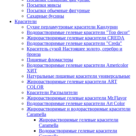
Посыпки миксы
Посыпки обьемные фигурные
Сахарные бусины
Красители
Сухие перламутровые красители Кандурин
Водорастворимые гелевые красители "Top decor"
Жирорастворимые гелевые красители CREDA
Водорастворимые гелевые красители "Creda"
Краситель сухой Настоящее золото, серебро и
бронза
Пищевые фломастеры
Водорастворимые гелевые красители Americolor
ХИТ
Натуральные пищевые красители универсальные
Жирорастворимые гелевые красители ART
COLOR
Красители Распылители
Жирорастворимые гелевые красители Mr.Flavor
Водорастворимые гелевые красители Art Color
Жирорастворимые и водорастворимые красители
Caramella
Жирорастворимые гелевые красители
Caramella
Водорастворимые гелевые красители