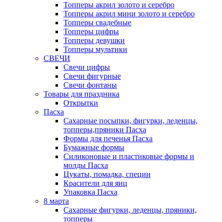
Топперы акрил золото и серебро
Топперы акрил мини золото и серебро
Топперы свадебные
Топперы цифры
Топперы девушки
Топперы мультики
СВЕЧИ
Свечи цифры
Свечи фигурные
Свечи фонтаны
Товары для праздника
Открытки
Пасха
Сахарные посыпки, фигурки, леденцы,
топперы,пряники Пасха
Формы для печенья Пасха
Бумажные формы
Силиконовые и пластиковые формы и
молды Пасха
Цукаты, помадка, специи
Красители для яиц
Упаковка Пасха
8 марта
Сахарные фигурки, леденцы, пряники,
топперы