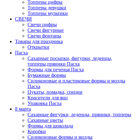
Топперы цифры
Топперы девушки
Топперы мультики
СВЕЧИ
Свечи цифры
Свечи фигурные
Свечи фонтаны
Товары для праздника
Открытки
Пасха
Сахарные посыпки, фигурки, леденцы,
топперы,пряники Пасха
Формы для печенья Пасха
Бумажные формы
Силиконовые и пластиковые формы и молды
Пасха
Цукаты, помадка, специи
Красители для яиц
Упаковка Пасха
8 марта
Сахарные фигурки, леденцы, пряники, топперы
Сахарные цветы
Формы для шоколада
Коробки
Силиконовые формы и молды