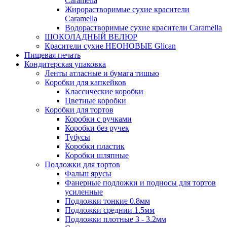
Caramella
Жирорастворимые сухие красители
Caramella
Водорастворимые сухие красители Caramella
ШОКОЛАДНЫЙ ВЕЛЮР
Красители сухие НЕОНОВЫЕ Glican
Пищевая печать
Кондитерская упаковка
Ленты атласные и бумага тишью
Коробки для капкейков
Классические коробки
Цветные коробки
Коробки для тортов
Коробки с ручками
Коробки без ручек
Тубусы
Коробки пластик
Коробки шляпные
Подложки для тортов
Фальш ярусы
Фанерные подложки и подносы для тортов
усиленные
Подложки тонкие 0.8мм
Подложки среднии 1.5мм
Подложки плотные 3 - 3.2мм