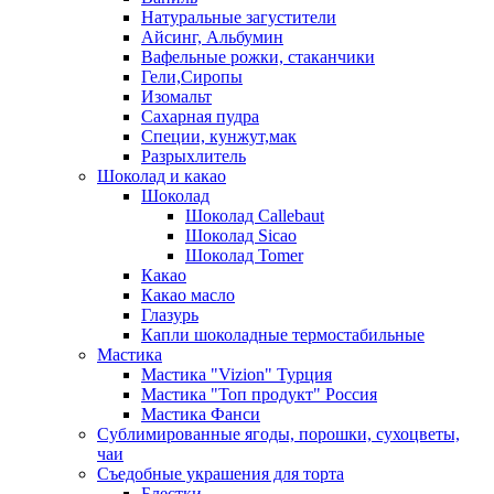
Натуральные загустители
Айсинг, Альбумин
Вафельные рожки, стаканчики
Гели,Сиропы
Изомальт
Сахарная пудра
Специи, кунжут,мак
Разрыхлитель
Шоколад и какао
Шоколад
Шоколад Callebaut
Шоколад Sicao
Шоколад Tomer
Какао
Какао масло
Глазурь
Капли шоколадные термостабильные
Мастика
Мастика "Vizion" Турция
Мастика "Топ продукт" Россия
Мастика Фанси
Сублимированные ягоды, порошки, сухоцветы,
чаи
Съедобные украшения для торта
Блестки