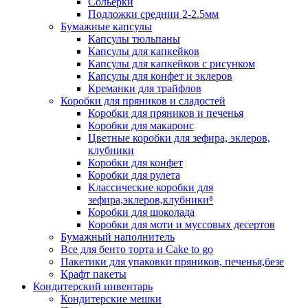
Сольерки
Подложки среднии 2-2.5мм
Бумажные капсулы
Капсулы тюльпаны
Капсулы для капкейков
Капсулы для капкейков с рисунком
Капсулы для конфет и эклеров
Креманки для трайфлов
Коробки для пряников и сладостей
Коробки для пряников и печенья
Коробки для макаронс
Цветные коробки для зефира, эклеров,
клубники
Коробки для конфет
Коробки для рулета
Классические коробки для
зефира,эклеров,клубники⁸
Коробки для шоколада
Коробки для моти и муссовых десертов
Бумажный наполнитель
Все для бенто торта и Cake to go
Пакетики для упаковки пряников, печенья,безе
Крафт пакеты
Кондитерский инвентарь
Кондитерские мешки