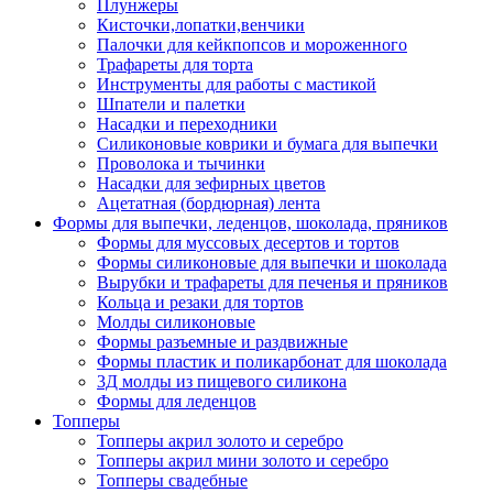
Плунжеры
Кисточки,лопатки,венчики
Палочки для кейкпопсов и мороженного
Трафареты для торта
Инструменты для работы с мастикой
Шпатели и палетки
Насадки и переходники
Силиконовые коврики и бумага для выпечки
Проволока и тычинки
Насадки для зефирных цветов
Ацетатная (бордюрная) лента
Формы для выпечки, леденцов, шоколада, пряников
Формы для муссовых десертов и тортов
Формы силиконовые для выпечки и шоколада
Вырубки и трафареты для печенья и пряников
Кольца и резаки для тортов
Молды силиконовые
Формы разъемные и раздвижные
Формы пластик и поликарбонат для шоколада
3Д молды из пищевого силикона
Формы для леденцов
Топперы
Топперы акрил золото и серебро
Топперы акрил мини золото и серебро
Топперы свадебные