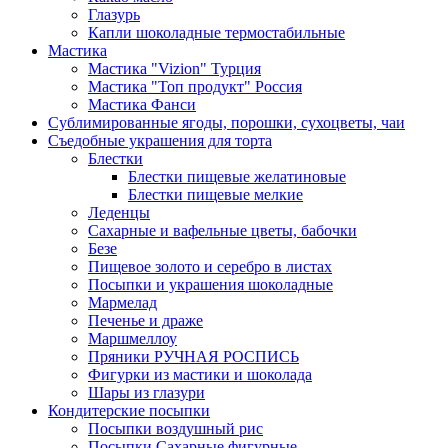
Глазурь
Капли шоколадные термостабильные
Мастика
Мастика "Vizion" Турция
Мастика "Топ продукт" Россия
Мастика Фанси
Сублимированные ягоды, порошки, сухоцветы, чаи
Съедобные украшения для торта
Блестки
Блестки пищевые желатиновые
Блестки пищевые мелкие
Леденцы
Сахарные и вафельные цветы, бабочки
Безе
Пищевое золото и серебро в листах
Посыпки и украшения шоколадные
Мармелад
Печенье и драже
Маршмеллоу
Пряники РУЧНАЯ РОСПИСЬ
Фигурки из мастики и шоколада
Шары из глазури
Кондитерские посыпки
Посыпки воздушный рис
Посыпки Сахарные фигурные