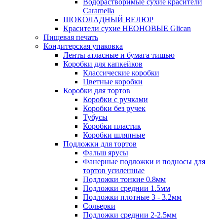
Водорастворимые сухие красители
Caramella
ШОКОЛАДНЫЙ ВЕЛЮР
Красители сухие НЕОНОВЫЕ Glican
Пищевая печать
Кондитерская упаковка
Ленты атласные и бумага тишью
Коробки для капкейков
Классические коробки
Цветные коробки
Коробки для тортов
Коробки с ручками
Коробки без ручек
Тубусы
Коробки пластик
Коробки шляпные
Подложки для тортов
Фальш ярусы
Фанерные подложки и подносы для
тортов усиленные
Подложки тонкие 0.8мм
Подложки среднии 1.5мм
Подложки плотные 3 - 3.2мм
Сольерки
Подложки среднии 2-2.5мм