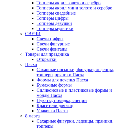
Топперы акрил золото и серебро
Топперы акрил мини золото и серебро
Топперы свадебные
Топперы цифры
Топперы девушки
Топперы мультики
СВЕЧИ
Свечи цифры
Свечи фигурные
Свечи фонтаны
Товары для праздника
Открытки
Пасха
Сахарные посыпки, фигурки, леденцы,
топперы,пряники Пасха
Формы для печенья Пасха
Бумажные формы
Силиконовые и пластиковые формы и
молды Пасха
Цукаты, помадка, специи
Красители для яиц
Упаковка Пасха
8 марта
Сахарные фигурки, леденцы, пряники,
топперы