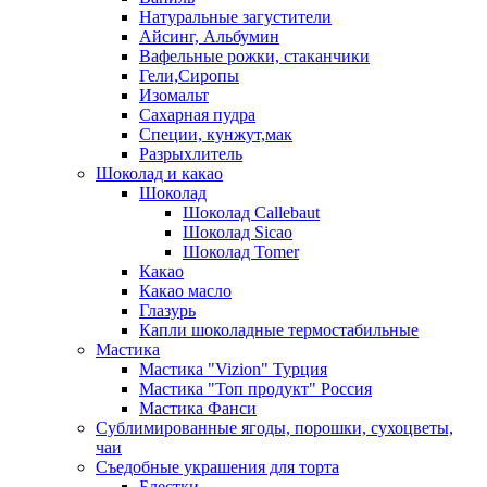
Натуральные загустители
Айсинг, Альбумин
Вафельные рожки, стаканчики
Гели,Сиропы
Изомальт
Сахарная пудра
Специи, кунжут,мак
Разрыхлитель
Шоколад и какао
Шоколад
Шоколад Callebaut
Шоколад Sicao
Шоколад Tomer
Какао
Какао масло
Глазурь
Капли шоколадные термостабильные
Мастика
Мастика "Vizion" Турция
Мастика "Топ продукт" Россия
Мастика Фанси
Сублимированные ягоды, порошки, сухоцветы,
чаи
Съедобные украшения для торта
Блестки