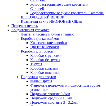
Caramella
Жирорастворимые сухие красители
Caramella
Водорастворимые сухие красители Caramella
ШОКОЛАДНЫЙ ВЕЛЮР
Красители сухие НЕОНОВЫЕ Glican
Пищевая печать
Кондитерская упаковка
Ленты атласные и бумага тишью
Коробки для капкейков
Классические коробки
Цветные коробки
Коробки для тортов
Коробки с ручками
Коробки без ручек
Тубусы
Коробки пластик
Коробки шляпные
Подложки для тортов
Фальш ярусы
Фанерные подложки и подносы для тортов
усиленные
Подложки тонкие 0.8мм
Подложки среднии 1.5мм
Подложки плотные 3 - 3.2мм