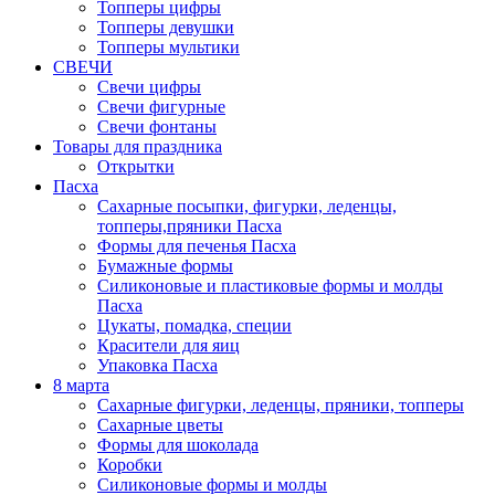
Топперы цифры
Топперы девушки
Топперы мультики
СВЕЧИ
Свечи цифры
Свечи фигурные
Свечи фонтаны
Товары для праздника
Открытки
Пасха
Сахарные посыпки, фигурки, леденцы,
топперы,пряники Пасха
Формы для печенья Пасха
Бумажные формы
Силиконовые и пластиковые формы и молды
Пасха
Цукаты, помадка, специи
Красители для яиц
Упаковка Пасха
8 марта
Сахарные фигурки, леденцы, пряники, топперы
Сахарные цветы
Формы для шоколада
Коробки
Силиконовые формы и молды