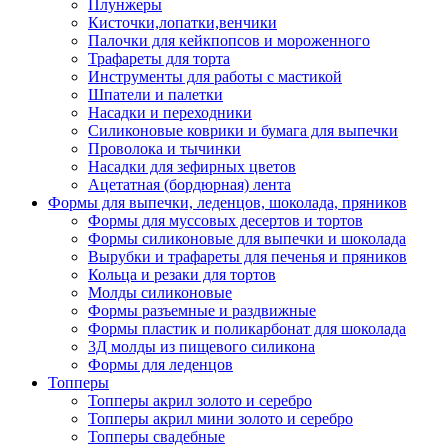
Плунжеры
Кисточки,лопатки,венчики
Палочки для кейкпопсов и мороженного
Трафареты для торта
Инструменты для работы с мастикой
Шпатели и палетки
Насадки и переходники
Силиконовые коврики и бумага для выпечки
Проволока и тычинки
Насадки для зефирных цветов
Ацетатная (бордюрная) лента
Формы для выпечки, леденцов, шоколада, пряников
Формы для муссовых десертов и тортов
Формы силиконовые для выпечки и шоколада
Вырубки и трафареты для печенья и пряников
Кольца и резаки для тортов
Молды силиконовые
Формы разъемные и раздвижные
Формы пластик и поликарбонат для шоколада
3Д молды из пищевого силикона
Формы для леденцов
Топперы
Топперы акрил золото и серебро
Топперы акрил мини золото и серебро
Топперы свадебные