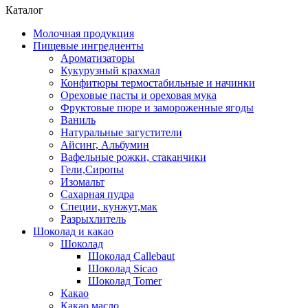
Каталог
Молочная продукция
Пищевые ингредиенты
Ароматизаторы
Кукурузный крахмал
Конфитюры термостабильные и начинки
Ореховые пасты и ореховая мука
Фруктовые пюре и замороженные ягоды
Ваниль
Натуральные загустители
Айсинг, Альбумин
Вафельные рожки, стаканчики
Гели,Сиропы
Изомальт
Сахарная пудра
Специи, кунжут,мак
Разрыхлитель
Шоколад и какао
Шоколад
Шоколад Callebaut
Шоколад Sicao
Шоколад Tomer
Какао
Какао масло