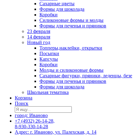
Сахарные цветы
Формы для шоколада
Коробки
Силиконовые формы и молды
Формы для печенья и пряников
23 февраля
14 февраля
Новый год
Топперы,наклейки, открытки
Посыпки
Капсулы
Коробки
Молды и силиконовые формы
Сахарные фигурки, пряники, леденцы, безе
Формы для печенья и пряников
Формы для шоколада
Школьная тематика
Корзина
Поиск
город: Иваново
+7 (4932) 26-14-28,
8-930-330-14-28
Адрес: г. Иваново, ул. Палехская, д. 14