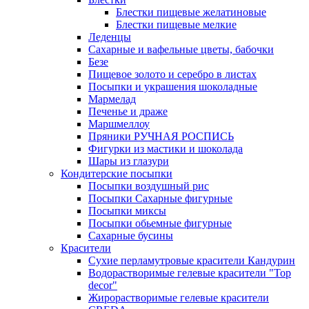
Блестки пищевые желатиновые
Блестки пищевые мелкие
Леденцы
Сахарные и вафельные цветы, бабочки
Безе
Пищевое золото и серебро в листах
Посыпки и украшения шоколадные
Мармелад
Печенье и драже
Маршмеллоу
Пряники РУЧНАЯ РОСПИСЬ
Фигурки из мастики и шоколада
Шары из глазури
Кондитерские посыпки
Посыпки воздушный рис
Посыпки Сахарные фигурные
Посыпки миксы
Посыпки обьемные фигурные
Сахарные бусины
Красители
Сухие перламутровые красители Кандурин
Водорастворимые гелевые красители "Top
decor"
Жирорастворимые гелевые красители