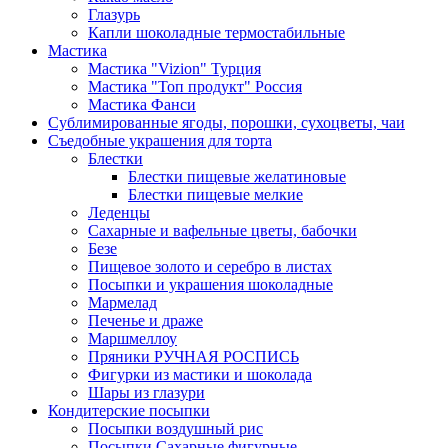
Глазурь
Капли шоколадные термостабильные
Мастика
Мастика "Vizion" Турция
Мастика "Топ продукт" Россия
Мастика Фанси
Сублимированные ягоды, порошки, сухоцветы, чаи
Съедобные украшения для торта
Блестки
Блестки пищевые желатиновые
Блестки пищевые мелкие
Леденцы
Сахарные и вафельные цветы, бабочки
Безе
Пищевое золото и серебро в листах
Посыпки и украшения шоколадные
Мармелад
Печенье и драже
Маршмеллоу
Пряники РУЧНАЯ РОСПИСЬ
Фигурки из мастики и шоколада
Шары из глазури
Кондитерские посыпки
Посыпки воздушный рис
Посыпки Сахарные фигурные