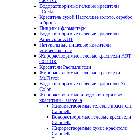
CREDA
Водорастворимые гелевые красители
"Creda"
Краситель сухой Настоящее золото, серебро
и бронза
Пищевые фломастеры
Водорастворимые гелевые красители
Americolor ХИТ
Натуральные пищевые красители
универсальные
Жирорастворимые гелевые красители ART
COLOR
Красители Распылители
Жирорастворимые гелевые красители
Mr.Flavor
Водорастворимые гелевые красители Art
Color
Жирорастворимые и водорастворимые
красители Caramella
Жирорастворимые гелевые красители
Caramella
Водорастворимые гелевые красители
Caramella
Жирорастворимые сухие красители
Caramella