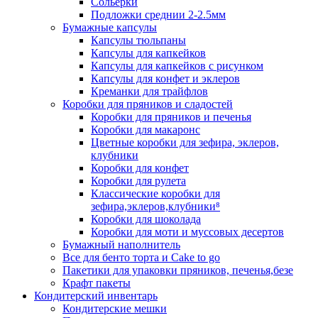
Сольерки
Подложки среднии 2-2.5мм
Бумажные капсулы
Капсулы тюльпаны
Капсулы для капкейков
Капсулы для капкейков с рисунком
Капсулы для конфет и эклеров
Креманки для трайфлов
Коробки для пряников и сладостей
Коробки для пряников и печенья
Коробки для макаронс
Цветные коробки для зефира, эклеров,
клубники
Коробки для конфет
Коробки для рулета
Классические коробки для
зефира,эклеров,клубники⁸
Коробки для шоколада
Коробки для моти и муссовых десертов
Бумажный наполнитель
Все для бенто торта и Cake to go
Пакетики для упаковки пряников, печенья,безе
Крафт пакеты
Кондитерский инвентарь
Кондитерские мешки