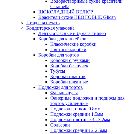
Водорастворимые сухие красители
Caramella
ШОКОЛАДНЫЙ ВЕЛЮР
Красители сухие НЕОНОВЫЕ Glican
Пищевая печать
Кондитерская упаковка
Ленты атласные и бумага тишью
Коробки для капкейков
Классические коробки
Цветные коробки
Коробки для тортов
Коробки с ручками
Коробки без ручек
Тубусы
Коробки пластик
Коробки шляпные
Подложки для тортов
Фальш ярусы
Фанерные подложки и подносы для
тортов усиленные
Подложки тонкие 0.8мм
Подложки среднии 1.5мм
Подложки плотные 3 - 3.2мм
Сольерки
Подложки среднии 2-2.5мм