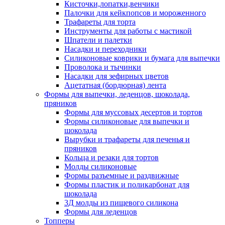
Кисточки,лопатки,венчики
Палочки для кейкпопсов и мороженного
Трафареты для торта
Инструменты для работы с мастикой
Шпатели и палетки
Насадки и переходники
Силиконовые коврики и бумага для выпечки
Проволока и тычинки
Насадки для зефирных цветов
Ацетатная (бордюрная) лента
Формы для выпечки, леденцов, шоколада,
пряников
Формы для муссовых десертов и тортов
Формы силиконовые для выпечки и
шоколада
Вырубки и трафареты для печенья и
пряников
Кольца и резаки для тортов
Молды силиконовые
Формы разъемные и раздвижные
Формы пластик и поликарбонат для
шоколада
3Д молды из пищевого силикона
Формы для леденцов
Топперы