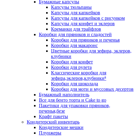
Бумажные капсулы
Капсулы тюльпаны
Капсулы для капкейков
Капсулы для капкейков с рисунком
Капсулы для конфет и эклеров
Креманки для трайфлов
Коробки для пряников и сладостей
Коробки для пряников и печенья
Коробки для макаронс
Цветные коробки для зефира, эклеров,
клубники
Коробки для конфет
Коробки для рулета
Классические коробки для
зефира,эклеров,клубники⁸
Коробки для шоколада
Коробки для моти и муссовых десертов
Бумажный наполнитель
Все для бенто торта и Cake to go
Пакетики для упаковки пряников,
печенья,безе
Крафт пакеты
Кондитерский инвентарь
Кондитерские мешки
Плунжеры