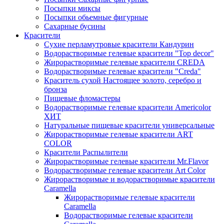
Посыпки миксы
Посыпки обьемные фигурные
Сахарные бусины
Красители
Сухие перламутровые красители Кандурин
Водорастворимые гелевые красители "Top decor"
Жирорастворимые гелевые красители CREDA
Водорастворимые гелевые красители "Creda"
Краситель сухой Настоящее золото, серебро и
бронза
Пищевые фломастеры
Водорастворимые гелевые красители Americolor
ХИТ
Натуральные пищевые красители универсальные
Жирорастворимые гелевые красители ART
COLOR
Красители Распылители
Жирорастворимые гелевые красители Mr.Flavor
Водорастворимые гелевые красители Art Color
Жирорастворимые и водорастворимые красители
Caramella
Жирорастворимые гелевые красители
Caramella
Водорастворимые гелевые красители