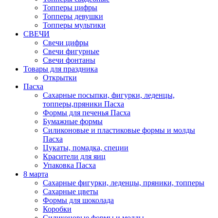
Топперы цифры
Топперы девушки
Топперы мультики
СВЕЧИ
Свечи цифры
Свечи фигурные
Свечи фонтаны
Товары для праздника
Открытки
Пасха
Сахарные посыпки, фигурки, леденцы,
топперы,пряники Пасха
Формы для печенья Пасха
Бумажные формы
Силиконовые и пластиковые формы и молды
Пасха
Цукаты, помадка, специи
Красители для яиц
Упаковка Пасха
8 марта
Сахарные фигурки, леденцы, пряники, топперы
Сахарные цветы
Формы для шоколада
Коробки
Силиконовые формы и молды