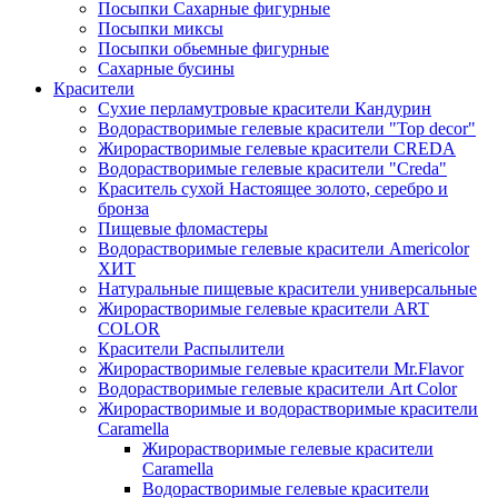
Посыпки Сахарные фигурные
Посыпки миксы
Посыпки обьемные фигурные
Сахарные бусины
Красители
Сухие перламутровые красители Кандурин
Водорастворимые гелевые красители "Top decor"
Жирорастворимые гелевые красители CREDA
Водорастворимые гелевые красители "Creda"
Краситель сухой Настоящее золото, серебро и
бронза
Пищевые фломастеры
Водорастворимые гелевые красители Americolor
ХИТ
Натуральные пищевые красители универсальные
Жирорастворимые гелевые красители ART
COLOR
Красители Распылители
Жирорастворимые гелевые красители Mr.Flavor
Водорастворимые гелевые красители Art Color
Жирорастворимые и водорастворимые красители
Caramella
Жирорастворимые гелевые красители
Caramella
Водорастворимые гелевые красители