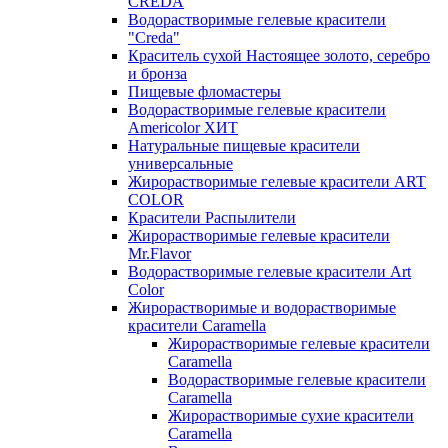
CREDA
Водорастворимые гелевые красители
"Creda"
Краситель сухой Настоящее золото, серебро
и бронза
Пищевые фломастеры
Водорастворимые гелевые красители
Americolor ХИТ
Натуральные пищевые красители
универсальные
Жирорастворимые гелевые красители ART
COLOR
Красители Распылители
Жирорастворимые гелевые красители
Mr.Flavor
Водорастворимые гелевые красители Art
Color
Жирорастворимые и водорастворимые
красители Caramella
Жирорастворимые гелевые красители
Caramella
Водорастворимые гелевые красители
Caramella
Жирорастворимые сухие красители
Caramella