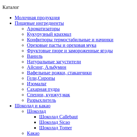
Каталог
Молочная продукция
Пищевые ингредиенты
Ароматизаторы
Кукурузный крахмал
Конфитюры термостабильные и начинки
Ореховые пасты и ореховая мука
Фруктовые пюре и замороженные ягоды
Ваниль
Натуральные загустители
Айсинг, Альбумин
Вафельные рожки, стаканчики
Гели,Сиропы
Изомальт
Сахарная пудра
Специи, кунжут,мак
Разрыхлитель
Шоколад и какао
Шоколад
Шоколад Callebaut
Шоколад Sicao
Шоколад Tomer
Какао