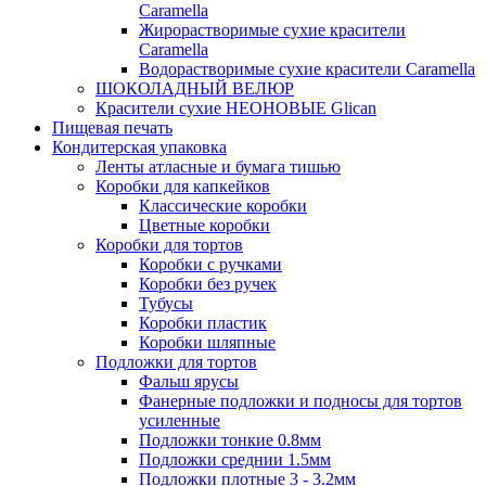
Caramella
Жирорастворимые сухие красители
Caramella
Водорастворимые сухие красители Caramella
ШОКОЛАДНЫЙ ВЕЛЮР
Красители сухие НЕОНОВЫЕ Glican
Пищевая печать
Кондитерская упаковка
Ленты атласные и бумага тишью
Коробки для капкейков
Классические коробки
Цветные коробки
Коробки для тортов
Коробки с ручками
Коробки без ручек
Тубусы
Коробки пластик
Коробки шляпные
Подложки для тортов
Фальш ярусы
Фанерные подложки и подносы для тортов
усиленные
Подложки тонкие 0.8мм
Подложки среднии 1.5мм
Подложки плотные 3 - 3.2мм