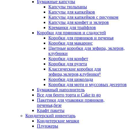
Бумажные капсулы
Капсулы тюльпаны
Капсулы для капкейков
Капсулы для капкейков с рисунком
Капсулы для конфет и эклеров
Креманки для трайфлов
Коробки для пряников и сладостей
Коробки для пряников и печенья
Коробки для макаронс
Цветные коробки для зефира, эклеров,
клубники
Коробки для конфет
Коробки для рулета
Классические коробки для
зефира,эклеров,клубники⁸
Коробки для шоколада
Коробки для моти и муссовых десертов
Бумажный наполнитель
Все для бенто торта и Cake to go
Пакетики для упаковки пряников,
печенья,безе
Крафт пакеты
Кондитерский инвентарь
Кондитерские мешки
Плунжеры