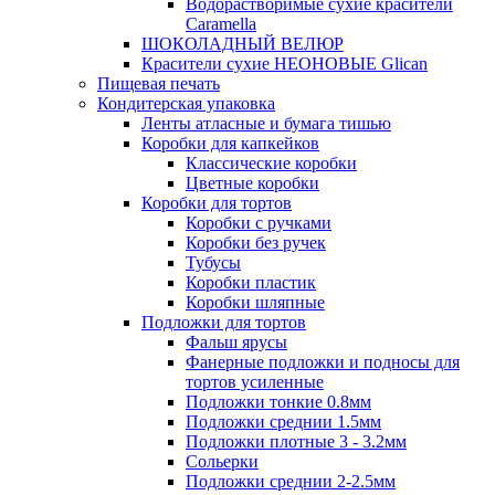
Водорастворимые сухие красители
Caramella
ШОКОЛАДНЫЙ ВЕЛЮР
Красители сухие НЕОНОВЫЕ Glican
Пищевая печать
Кондитерская упаковка
Ленты атласные и бумага тишью
Коробки для капкейков
Классические коробки
Цветные коробки
Коробки для тортов
Коробки с ручками
Коробки без ручек
Тубусы
Коробки пластик
Коробки шляпные
Подложки для тортов
Фальш ярусы
Фанерные подложки и подносы для
тортов усиленные
Подложки тонкие 0.8мм
Подложки среднии 1.5мм
Подложки плотные 3 - 3.2мм
Сольерки
Подложки среднии 2-2.5мм