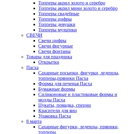
Топперы акрил золото и серебро
Топперы акрил мини золото и серебро
Топперы свадебные
Топперы цифры
Топперы девушки
Топперы мультики
СВЕЧИ
Свечи цифры
Свечи фигурные
Свечи фонтаны
Товары для праздника
Открытки
Пасха
Сахарные посыпки, фигурки, леденцы,
топперы,пряники Пасха
Формы для печенья Пасха
Бумажные формы
Силиконовые и пластиковые формы и
молды Пасха
Цукаты, помадка, специи
Красители для яиц
Упаковка Пасха
8 марта
Сахарные фигурки, леденцы, пряники,
топперы