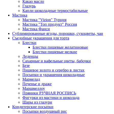
Какао масло
Глазурь
Капли шоколадные термостабильные
Мастика
Мастика "Vizion" Турция
Мастика "Топ продукт" Россия
Мастика Фанси
Сублимированные ягоды, порошки, сухоцветы, чаи
Съедобные украшения для торта
Блестки
Блестки пищевые желатиновые
Блестки пищевые мелкие
Леденцы
Сахарные и вафельные цветы, бабочки
Безе
Пищевое золото и серебро в листах
Посыпки и украшения шоколадные
Мармелад
Печенье и драже
Маршмеллоу
Пряники РУЧНАЯ РОСПИСЬ
Фигурки из мастики и шоколада
Шары из глазури
Кондитерские посыпки
Посыпки воздушный рис