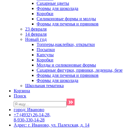
Сахарные цветы
Формы для шоколада
Коробки
Силиконовые формы и молды
Формы для печенья и пряников
23 февраля
14 февраля
Новый год
Топперы,наклейки, открытки
Посыпки
Капсулы
Коробки
Молды и силиконовые формы
Сахарные фигурки, пряники, леденцы, безе
Формы для печенья и пряников
Формы для шоколада
Школьная тематика
Корзина
Поиск
город: Иваново
+7 (4932) 26-14-28,
8-930-330-14-28
Адрес: г. Иваново, ул. Палехская, д. 14