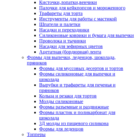
Кисточки,лопатки,венчики
Палочки для кейкпопсов и мороженного
Трафареты для торта
Инструменты для работы с мастикой
Шпатели и палетки
Насадки и переходники
Силиконовые коврики и бумага для выпечки
Проволока и тычинки
Насадки для зефирных цветов
Ацетатная (бордюрная) лента
Формы для выпечки, леденцов, шоколада,
пряников
Формы для муссовых десертов и тортов
Формы силиконовые для выпечки и
шоколада
Вырубки и трафареты для печенья и
пряников
Кольца и резаки для тортов
Молды силиконовые
Формы разъемные и раздвижные
Формы пластик и поликарбонат для
шоколада
3Д молды из пищевого силикона
Формы для леденцов
Топперы