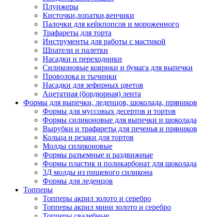
Плунжеры
Кисточки,лопатки,венчики
Палочки для кейкпопсов и мороженного
Трафареты для торта
Инструменты для работы с мастикой
Шпатели и палетки
Насадки и переходники
Силиконовые коврики и бумага для выпечки
Проволока и тычинки
Насадки для зефирных цветов
Ацетатная (бордюрная) лента
Формы для выпечки, леденцов, шоколада, пряников
Формы для муссовых десертов и тортов
Формы силиконовые для выпечки и шоколада
Вырубки и трафареты для печенья и пряников
Кольца и резаки для тортов
Молды силиконовые
Формы разъемные и раздвижные
Формы пластик и поликарбонат для шоколада
3Д молды из пищевого силикона
Формы для леденцов
Топперы
Топперы акрил золото и серебро
Топперы акрил мини золото и серебро
Топперы свадебные