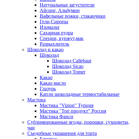
Натуральные загустители
Айсинг, Альбумин
Вафельные рожки, стаканчики
Гели,Сиропы
Изомальт
Сахарная пудра
Специи, кунжут,мак
Разрыхлитель
Шоколад и какао
Шоколад
Шоколад Callebaut
Шоколад Sicao
Шоколад Tomer
Какао
Какао масло
Глазурь
Капли шоколадные термостабильные
Мастика
Мастика "Vizion" Турция
Мастика "Топ продукт" Россия
Мастика Фанси
Сублимированные ягоды, порошки, сухоцветы,
чаи
Съедобные украшения для торта
Блестки