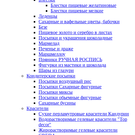
Блестки пищевые желатиновые
Блестки пищевые мелкие
Леденцы
Сахарные и вафельные цветы, бабочки
Безе
Пищевое золото и серебро в листах
Посыпки и украшения шоколадные
Мармелад
Печенье и драже
Маршмеллоу
Пряники РУЧНАЯ РОСПИСЬ
Фигурки из мастики и шоколада
Шары из глазури
Кондитерские посыпки
Посыпки воздушный рис
Посыпки Сахарные фигурные
Посыпки миксы
Посыпки обьемные фигурные
Сахарные бусины
Красители
Сухие перламутровые красители Кандурин
Водорастворимые гелевые красители "Top
decor"
Жирорастворимые гелевые красители