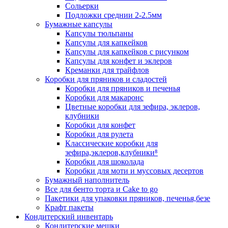
Сольерки
Подложки среднии 2-2.5мм
Бумажные капсулы
Капсулы тюльпаны
Капсулы для капкейков
Капсулы для капкейков с рисунком
Капсулы для конфет и эклеров
Креманки для трайфлов
Коробки для пряников и сладостей
Коробки для пряников и печенья
Коробки для макаронс
Цветные коробки для зефира, эклеров,
клубники
Коробки для конфет
Коробки для рулета
Классические коробки для
зефира,эклеров,клубники⁸
Коробки для шоколада
Коробки для моти и муссовых десертов
Бумажный наполнитель
Все для бенто торта и Cake to go
Пакетики для упаковки пряников, печенья,безе
Крафт пакеты
Кондитерский инвентарь
Кондитерские мешки