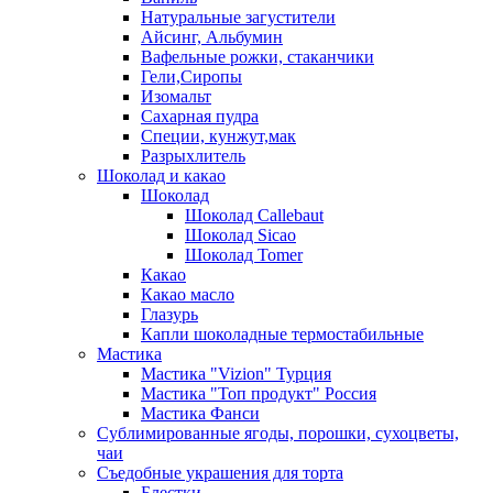
Натуральные загустители
Айсинг, Альбумин
Вафельные рожки, стаканчики
Гели,Сиропы
Изомальт
Сахарная пудра
Специи, кунжут,мак
Разрыхлитель
Шоколад и какао
Шоколад
Шоколад Callebaut
Шоколад Sicao
Шоколад Tomer
Какао
Какао масло
Глазурь
Капли шоколадные термостабильные
Мастика
Мастика "Vizion" Турция
Мастика "Топ продукт" Россия
Мастика Фанси
Сублимированные ягоды, порошки, сухоцветы,
чаи
Съедобные украшения для торта
Блестки