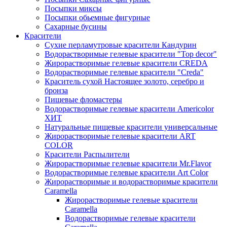
Посыпки миксы
Посыпки обьемные фигурные
Сахарные бусины
Красители
Сухие перламутровые красители Кандурин
Водорастворимые гелевые красители "Top decor"
Жирорастворимые гелевые красители CREDA
Водорастворимые гелевые красители "Creda"
Краситель сухой Настоящее золото, серебро и
бронза
Пищевые фломастеры
Водорастворимые гелевые красители Americolor
ХИТ
Натуральные пищевые красители универсальные
Жирорастворимые гелевые красители ART
COLOR
Красители Распылители
Жирорастворимые гелевые красители Mr.Flavor
Водорастворимые гелевые красители Art Color
Жирорастворимые и водорастворимые красители
Caramella
Жирорастворимые гелевые красители
Caramella
Водорастворимые гелевые красители