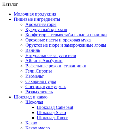
Каталог
Молочная продукция
Пищевые ингредиенты
Ароматизаторы
Кукурузный крахмал
Конфитюры термостабильные и начинки
Ореховые пасты и ореховая мука
Фруктовые пюре и замороженные ягоды
Ваниль
Натуральные загустители
Айсинг, Альбумин
Вафельные рожки, стаканчики
Гели,Сиропы
Изомальт
Сахарная пудра
Специи, кунжут,мак
Разрыхлитель
Шоколад и какао
Шоколад
Шоколад Callebaut
Шоколад Sicao
Шоколад Tomer
Какао
Какао масло