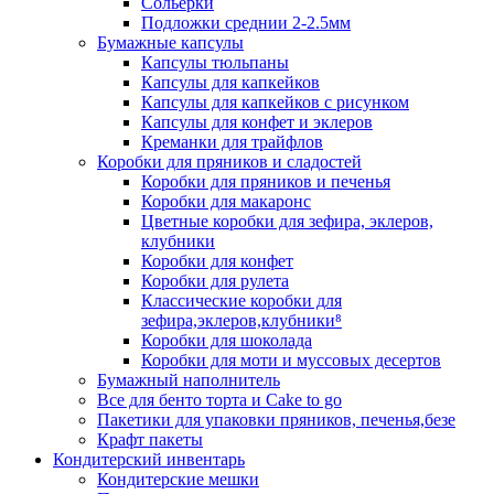
Сольерки
Подложки среднии 2-2.5мм
Бумажные капсулы
Капсулы тюльпаны
Капсулы для капкейков
Капсулы для капкейков с рисунком
Капсулы для конфет и эклеров
Креманки для трайфлов
Коробки для пряников и сладостей
Коробки для пряников и печенья
Коробки для макаронс
Цветные коробки для зефира, эклеров,
клубники
Коробки для конфет
Коробки для рулета
Классические коробки для
зефира,эклеров,клубники⁸
Коробки для шоколада
Коробки для моти и муссовых десертов
Бумажный наполнитель
Все для бенто торта и Cake to go
Пакетики для упаковки пряников, печенья,безе
Крафт пакеты
Кондитерский инвентарь
Кондитерские мешки