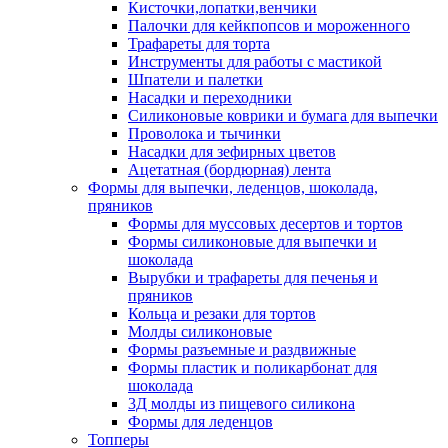
Кисточки,лопатки,венчики
Палочки для кейкпопсов и мороженного
Трафареты для торта
Инструменты для работы с мастикой
Шпатели и палетки
Насадки и переходники
Силиконовые коврики и бумага для выпечки
Проволока и тычинки
Насадки для зефирных цветов
Ацетатная (бордюрная) лента
Формы для выпечки, леденцов, шоколада,
пряников
Формы для муссовых десертов и тортов
Формы силиконовые для выпечки и
шоколада
Вырубки и трафареты для печенья и
пряников
Кольца и резаки для тортов
Молды силиконовые
Формы разъемные и раздвижные
Формы пластик и поликарбонат для
шоколада
3Д молды из пищевого силикона
Формы для леденцов
Топперы