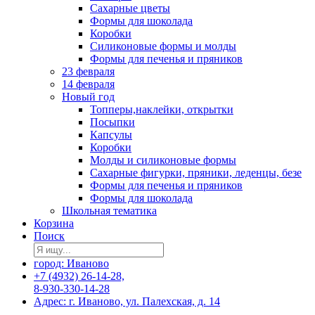
Сахарные цветы
Формы для шоколада
Коробки
Силиконовые формы и молды
Формы для печенья и пряников
23 февраля
14 февраля
Новый год
Топперы,наклейки, открытки
Посыпки
Капсулы
Коробки
Молды и силиконовые формы
Сахарные фигурки, пряники, леденцы, безе
Формы для печенья и пряников
Формы для шоколада
Школьная тематика
Корзина
Поиск
город: Иваново
+7 (4932) 26-14-28,
8-930-330-14-28
Адрес: г. Иваново, ул. Палехская, д. 14