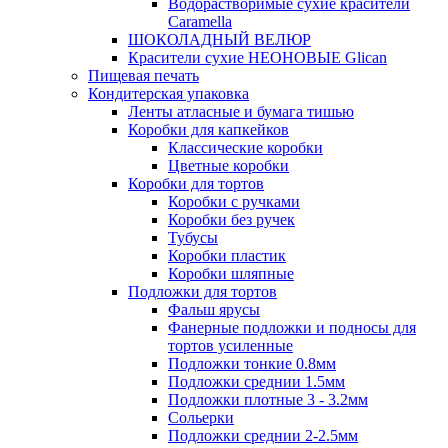
Водорастворимые сухие красители
Caramella
ШОКОЛАДНЫЙ ВЕЛЮР
Красители сухие НЕОНОВЫЕ Glican
Пищевая печать
Кондитерская упаковка
Ленты атласные и бумага тишью
Коробки для капкейков
Классические коробки
Цветные коробки
Коробки для тортов
Коробки с ручками
Коробки без ручек
Тубусы
Коробки пластик
Коробки шляпные
Подложки для тортов
Фальш ярусы
Фанерные подложки и подносы для
тортов усиленные
Подложки тонкие 0.8мм
Подложки среднии 1.5мм
Подложки плотные 3 - 3.2мм
Сольерки
Подложки среднии 2-2.5мм