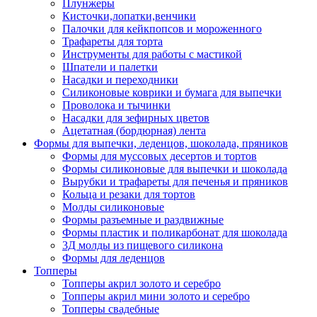
Плунжеры
Кисточки,лопатки,венчики
Палочки для кейкпопсов и мороженного
Трафареты для торта
Инструменты для работы с мастикой
Шпатели и палетки
Насадки и переходники
Силиконовые коврики и бумага для выпечки
Проволока и тычинки
Насадки для зефирных цветов
Ацетатная (бордюрная) лента
Формы для выпечки, леденцов, шоколада, пряников
Формы для муссовых десертов и тортов
Формы силиконовые для выпечки и шоколада
Вырубки и трафареты для печенья и пряников
Кольца и резаки для тортов
Молды силиконовые
Формы разъемные и раздвижные
Формы пластик и поликарбонат для шоколада
3Д молды из пищевого силикона
Формы для леденцов
Топперы
Топперы акрил золото и серебро
Топперы акрил мини золото и серебро
Топперы свадебные