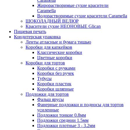
Caramella
Жирорастворимые сухие красители
Caramella
Водорастворимые сухие красители Caramella
ШОКОЛАДНЫЙ ВЕЛЮР
Красители сухие НЕОНОВЫЕ Glican
Пищевая печать
Кондитерская упаковка
Ленты атласные и бумага тишью
Коробки для капкейков
Классические коробки
Цветные коробки
Коробки для тортов
Коробки с ручками
Коробки без ручек
Тубусы
Коробки пластик
Коробки шляпные
Подложки для тортов
Фальш ярусы
Фанерные подложки и подносы для тортов
усиленные
Подложки тонкие 0.8мм
Подложки среднии 1.5мм
Подложки плотные 3 - 3.2мм