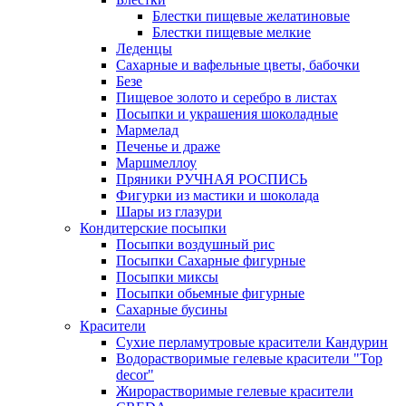
Блестки пищевые желатиновые
Блестки пищевые мелкие
Леденцы
Сахарные и вафельные цветы, бабочки
Безе
Пищевое золото и серебро в листах
Посыпки и украшения шоколадные
Мармелад
Печенье и драже
Маршмеллоу
Пряники РУЧНАЯ РОСПИСЬ
Фигурки из мастики и шоколада
Шары из глазури
Кондитерские посыпки
Посыпки воздушный рис
Посыпки Сахарные фигурные
Посыпки миксы
Посыпки обьемные фигурные
Сахарные бусины
Красители
Сухие перламутровые красители Кандурин
Водорастворимые гелевые красители "Top
decor"
Жирорастворимые гелевые красители