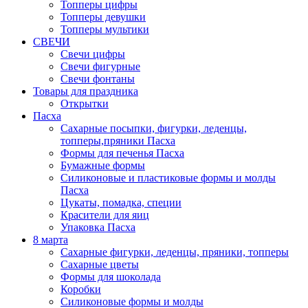
Топперы цифры
Топперы девушки
Топперы мультики
СВЕЧИ
Свечи цифры
Свечи фигурные
Свечи фонтаны
Товары для праздника
Открытки
Пасха
Сахарные посыпки, фигурки, леденцы,
топперы,пряники Пасха
Формы для печенья Пасха
Бумажные формы
Силиконовые и пластиковые формы и молды
Пасха
Цукаты, помадка, специи
Красители для яиц
Упаковка Пасха
8 марта
Сахарные фигурки, леденцы, пряники, топперы
Сахарные цветы
Формы для шоколада
Коробки
Силиконовые формы и молды