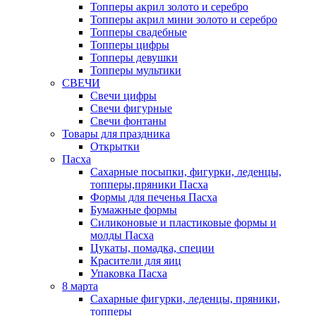
Топперы акрил золото и серебро
Топперы акрил мини золото и серебро
Топперы свадебные
Топперы цифры
Топперы девушки
Топперы мультики
СВЕЧИ
Свечи цифры
Свечи фигурные
Свечи фонтаны
Товары для праздника
Открытки
Пасха
Сахарные посыпки, фигурки, леденцы,
топперы,пряники Пасха
Формы для печенья Пасха
Бумажные формы
Силиконовые и пластиковые формы и
молды Пасха
Цукаты, помадка, специи
Красители для яиц
Упаковка Пасха
8 марта
Сахарные фигурки, леденцы, пряники,
топперы