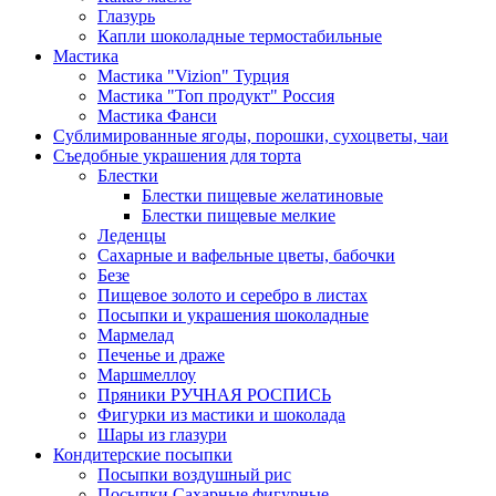
Глазурь
Капли шоколадные термостабильные
Мастика
Мастика "Vizion" Турция
Мастика "Топ продукт" Россия
Мастика Фанси
Сублимированные ягоды, порошки, сухоцветы, чаи
Съедобные украшения для торта
Блестки
Блестки пищевые желатиновые
Блестки пищевые мелкие
Леденцы
Сахарные и вафельные цветы, бабочки
Безе
Пищевое золото и серебро в листах
Посыпки и украшения шоколадные
Мармелад
Печенье и драже
Маршмеллоу
Пряники РУЧНАЯ РОСПИСЬ
Фигурки из мастики и шоколада
Шары из глазури
Кондитерские посыпки
Посыпки воздушный рис
Посыпки Сахарные фигурные