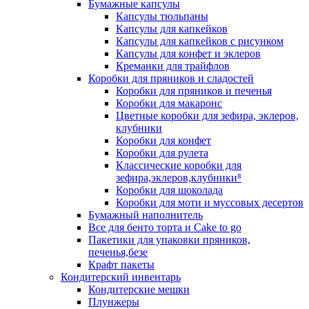
Бумажные капсулы
Капсулы тюльпаны
Капсулы для капкейков
Капсулы для капкейков с рисунком
Капсулы для конфет и эклеров
Креманки для трайфлов
Коробки для пряников и сладостей
Коробки для пряников и печенья
Коробки для макаронс
Цветные коробки для зефира, эклеров,
клубники
Коробки для конфет
Коробки для рулета
Классические коробки для
зефира,эклеров,клубники⁸
Коробки для шоколада
Коробки для моти и муссовых десертов
Бумажный наполнитель
Все для бенто торта и Cake to go
Пакетики для упаковки пряников,
печенья,безе
Крафт пакеты
Кондитерский инвентарь
Кондитерские мешки
Плунжеры