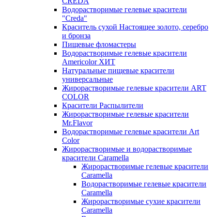
CREDA
Водорастворимые гелевые красители
"Creda"
Краситель сухой Настоящее золото, серебро
и бронза
Пищевые фломастеры
Водорастворимые гелевые красители
Americolor ХИТ
Натуральные пищевые красители
универсальные
Жирорастворимые гелевые красители ART
COLOR
Красители Распылители
Жирорастворимые гелевые красители
Mr.Flavor
Водорастворимые гелевые красители Art
Color
Жирорастворимые и водорастворимые
красители Caramella
Жирорастворимые гелевые красители
Caramella
Водорастворимые гелевые красители
Caramella
Жирорастворимые сухие красители
Caramella