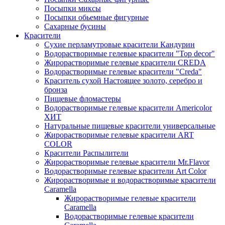
Посыпки миксы
Посыпки обьемные фигурные
Сахарные бусины
Красители
Сухие перламутровые красители Кандурин
Водорастворимые гелевые красители "Top decor"
Жирорастворимые гелевые красители CREDA
Водорастворимые гелевые красители "Creda"
Краситель сухой Настоящее золото, серебро и
бронза
Пищевые фломастеры
Водорастворимые гелевые красители Americolor
ХИТ
Натуральные пищевые красители универсальные
Жирорастворимые гелевые красители ART
COLOR
Красители Распылители
Жирорастворимые гелевые красители Mr.Flavor
Водорастворимые гелевые красители Art Color
Жирорастворимые и водорастворимые красители
Caramella
Жирорастворимые гелевые красители
Caramella
Водорастворимые гелевые красители