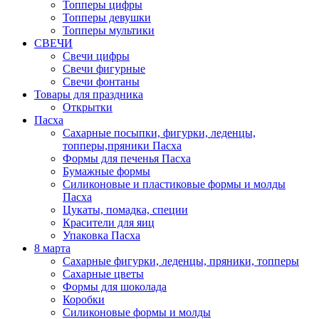
Топперы цифры
Топперы девушки
Топперы мультики
СВЕЧИ
Свечи цифры
Свечи фигурные
Свечи фонтаны
Товары для праздника
Открытки
Пасха
Сахарные посыпки, фигурки, леденцы,
топперы,пряники Пасха
Формы для печенья Пасха
Бумажные формы
Силиконовые и пластиковые формы и молды
Пасха
Цукаты, помадка, специи
Красители для яиц
Упаковка Пасха
8 марта
Сахарные фигурки, леденцы, пряники, топперы
Сахарные цветы
Формы для шоколада
Коробки
Силиконовые формы и молды