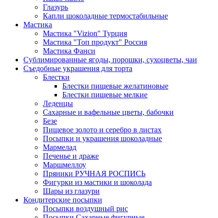
Глазурь
Капли шоколадные термостабильные
Мастика
Мастика "Vizion" Турция
Мастика "Топ продукт" Россия
Мастика Фанси
Сублимированные ягоды, порошки, сухоцветы, чаи
Съедобные украшения для торта
Блестки
Блестки пищевые желатиновые
Блестки пищевые мелкие
Леденцы
Сахарные и вафельные цветы, бабочки
Безе
Пищевое золото и серебро в листах
Посыпки и украшения шоколадные
Мармелад
Печенье и драже
Маршмеллоу
Пряники РУЧНАЯ РОСПИСЬ
Фигурки из мастики и шоколада
Шары из глазури
Кондитерские посыпки
Посыпки воздушный рис
Посыпки Сахарные фигурные