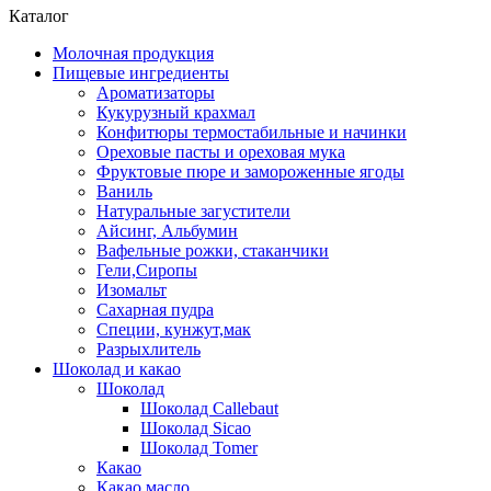
Каталог
Молочная продукция
Пищевые ингредиенты
Ароматизаторы
Кукурузный крахмал
Конфитюры термостабильные и начинки
Ореховые пасты и ореховая мука
Фруктовые пюре и замороженные ягоды
Ваниль
Натуральные загустители
Айсинг, Альбумин
Вафельные рожки, стаканчики
Гели,Сиропы
Изомальт
Сахарная пудра
Специи, кунжут,мак
Разрыхлитель
Шоколад и какао
Шоколад
Шоколад Callebaut
Шоколад Sicao
Шоколад Tomer
Какао
Какао масло