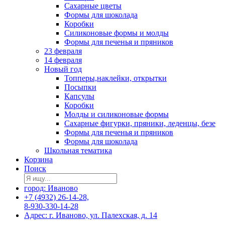
Сахарные цветы
Формы для шоколада
Коробки
Силиконовые формы и молды
Формы для печенья и пряников
23 февраля
14 февраля
Новый год
Топперы,наклейки, открытки
Посыпки
Капсулы
Коробки
Молды и силиконовые формы
Сахарные фигурки, пряники, леденцы, безе
Формы для печенья и пряников
Формы для шоколада
Школьная тематика
Корзина
Поиск
город: Иваново
+7 (4932) 26-14-28,
8-930-330-14-28
Адрес: г. Иваново, ул. Палехская, д. 14