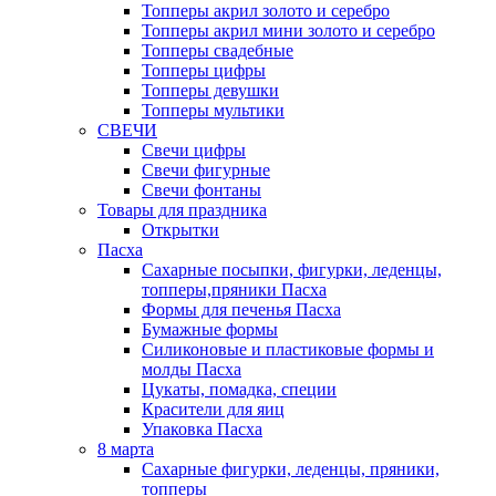
Топперы акрил золото и серебро
Топперы акрил мини золото и серебро
Топперы свадебные
Топперы цифры
Топперы девушки
Топперы мультики
СВЕЧИ
Свечи цифры
Свечи фигурные
Свечи фонтаны
Товары для праздника
Открытки
Пасха
Сахарные посыпки, фигурки, леденцы,
топперы,пряники Пасха
Формы для печенья Пасха
Бумажные формы
Силиконовые и пластиковые формы и
молды Пасха
Цукаты, помадка, специи
Красители для яиц
Упаковка Пасха
8 марта
Сахарные фигурки, леденцы, пряники,
топперы