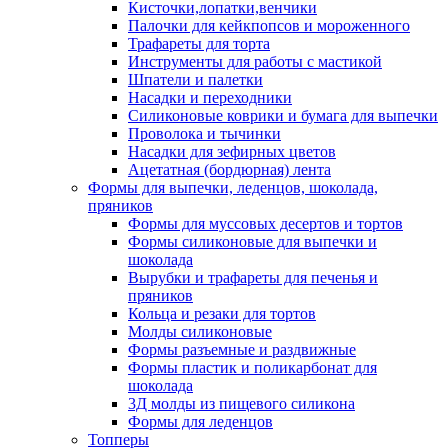
Кисточки,лопатки,венчики
Палочки для кейкпопсов и мороженного
Трафареты для торта
Инструменты для работы с мастикой
Шпатели и палетки
Насадки и переходники
Силиконовые коврики и бумага для выпечки
Проволока и тычинки
Насадки для зефирных цветов
Ацетатная (бордюрная) лента
Формы для выпечки, леденцов, шоколада,
пряников
Формы для муссовых десертов и тортов
Формы силиконовые для выпечки и
шоколада
Вырубки и трафареты для печенья и
пряников
Кольца и резаки для тортов
Молды силиконовые
Формы разъемные и раздвижные
Формы пластик и поликарбонат для
шоколада
3Д молды из пищевого силикона
Формы для леденцов
Топперы