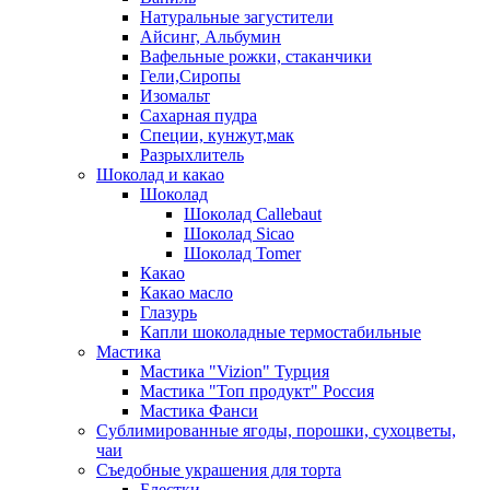
Натуральные загустители
Айсинг, Альбумин
Вафельные рожки, стаканчики
Гели,Сиропы
Изомальт
Сахарная пудра
Специи, кунжут,мак
Разрыхлитель
Шоколад и какао
Шоколад
Шоколад Callebaut
Шоколад Sicao
Шоколад Tomer
Какао
Какао масло
Глазурь
Капли шоколадные термостабильные
Мастика
Мастика "Vizion" Турция
Мастика "Топ продукт" Россия
Мастика Фанси
Сублимированные ягоды, порошки, сухоцветы,
чаи
Съедобные украшения для торта
Блестки