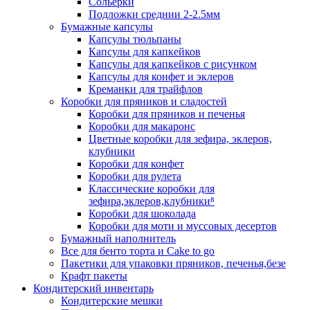
Сольерки
Подложки среднии 2-2.5мм
Бумажные капсулы
Капсулы тюльпаны
Капсулы для капкейков
Капсулы для капкейков с рисунком
Капсулы для конфет и эклеров
Креманки для трайфлов
Коробки для пряников и сладостей
Коробки для пряников и печенья
Коробки для макаронс
Цветные коробки для зефира, эклеров,
клубники
Коробки для конфет
Коробки для рулета
Классические коробки для
зефира,эклеров,клубники⁸
Коробки для шоколада
Коробки для моти и муссовых десертов
Бумажный наполнитель
Все для бенто торта и Cake to go
Пакетики для упаковки пряников, печенья,безе
Крафт пакеты
Кондитерский инвентарь
Кондитерские мешки