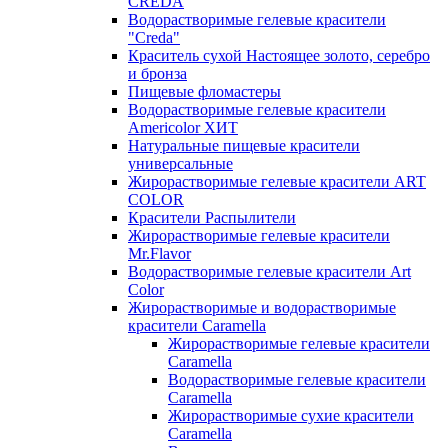
CREDA
Водорастворимые гелевые красители
"Creda"
Краситель сухой Настоящее золото, серебро
и бронза
Пищевые фломастеры
Водорастворимые гелевые красители
Americolor ХИТ
Натуральные пищевые красители
универсальные
Жирорастворимые гелевые красители ART
COLOR
Красители Распылители
Жирорастворимые гелевые красители
Mr.Flavor
Водорастворимые гелевые красители Art
Color
Жирорастворимые и водорастворимые
красители Caramella
Жирорастворимые гелевые красители
Caramella
Водорастворимые гелевые красители
Caramella
Жирорастворимые сухие красители
Caramella