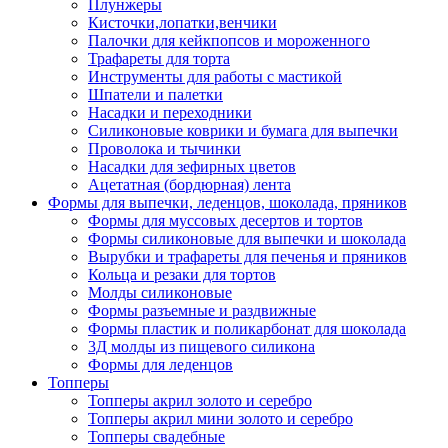
Плунжеры
Кисточки,лопатки,венчики
Палочки для кейкпопсов и мороженного
Трафареты для торта
Инструменты для работы с мастикой
Шпатели и палетки
Насадки и переходники
Силиконовые коврики и бумага для выпечки
Проволока и тычинки
Насадки для зефирных цветов
Ацетатная (бордюрная) лента
Формы для выпечки, леденцов, шоколада, пряников
Формы для муссовых десертов и тортов
Формы силиконовые для выпечки и шоколада
Вырубки и трафареты для печенья и пряников
Кольца и резаки для тортов
Молды силиконовые
Формы разъемные и раздвижные
Формы пластик и поликарбонат для шоколада
3Д молды из пищевого силикона
Формы для леденцов
Топперы
Топперы акрил золото и серебро
Топперы акрил мини золото и серебро
Топперы свадебные