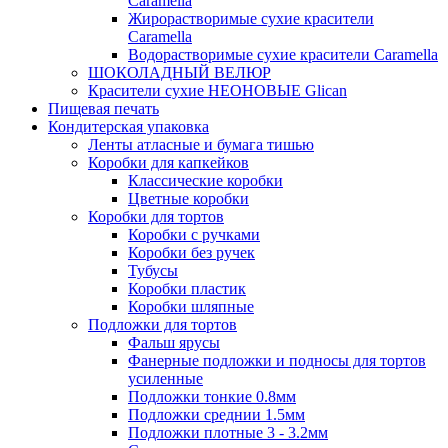
Caramella
Жирорастворимые сухие красители
Caramella
Водорастворимые сухие красители Caramella
ШОКОЛАДНЫЙ ВЕЛЮР
Красители сухие НЕОНОВЫЕ Glican
Пищевая печать
Кондитерская упаковка
Ленты атласные и бумага тишью
Коробки для капкейков
Классические коробки
Цветные коробки
Коробки для тортов
Коробки с ручками
Коробки без ручек
Тубусы
Коробки пластик
Коробки шляпные
Подложки для тортов
Фальш ярусы
Фанерные подложки и подносы для тортов
усиленные
Подложки тонкие 0.8мм
Подложки среднии 1.5мм
Подложки плотные 3 - 3.2мм