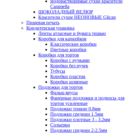
Водорастворимые сухие красители
Caramella
ШОКОЛАДНЫЙ ВЕЛЮР
Красители сухие НЕОНОВЫЕ Glican
Пищевая печать
Кондитерская упаковка
Ленты атласные и бумага тишью
Коробки для капкейков
Классические коробки
Цветные коробки
Коробки для тортов
Коробки с ручками
Коробки без ручек
Тубусы
Коробки пластик
Коробки шляпные
Подложки для тортов
Фальш ярусы
Фанерные подложки и подносы для
тортов усиленные
Подложки тонкие 0.8мм
Подложки среднии 1.5мм
Подложки плотные 3 - 3.2мм
Сольерки
Подложки среднии 2-2.5мм