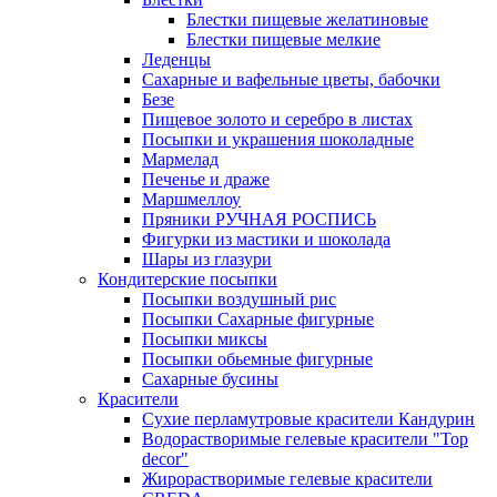
Блестки пищевые желатиновые
Блестки пищевые мелкие
Леденцы
Сахарные и вафельные цветы, бабочки
Безе
Пищевое золото и серебро в листах
Посыпки и украшения шоколадные
Мармелад
Печенье и драже
Маршмеллоу
Пряники РУЧНАЯ РОСПИСЬ
Фигурки из мастики и шоколада
Шары из глазури
Кондитерские посыпки
Посыпки воздушный рис
Посыпки Сахарные фигурные
Посыпки миксы
Посыпки обьемные фигурные
Сахарные бусины
Красители
Сухие перламутровые красители Кандурин
Водорастворимые гелевые красители "Top
decor"
Жирорастворимые гелевые красители