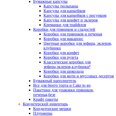
Бумажные капсулы
Капсулы тюльпаны
Капсулы для капкейков
Капсулы для капкейков с рисунком
Капсулы для конфет и эклеров
Креманки для трайфлов
Коробки для пряников и сладостей
Коробки для пряников и печенья
Коробки для макаронс
Цветные коробки для зефира, эклеров,
клубники
Коробки для конфет
Коробки для рулета
Классические коробки для
зефира,эклеров,клубники⁸
Коробки для шоколада
Коробки для моти и муссовых десертов
Бумажный наполнитель
Все для бенто торта и Cake to go
Пакетики для упаковки пряников,
печенья,безе
Крафт пакеты
Кондитерский инвентарь
Кондитерские мешки
Плунжеры