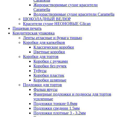
Caramella
Жирорастворимые сухие красители
Caramella
Водорастворимые сухие красители Caramella
ШОКОЛАДНЫЙ ВЕЛЮР
Красители сухие НЕОНОВЫЕ Glican
Пищевая печать
Кондитерская упаковка
Ленты атласные и бумага тишью
Коробки для капкейков
Классические коробки
Цветные коробки
Коробки для тортов
Коробки с ручками
Коробки без ручек
Тубусы
Коробки пластик
Коробки шляпные
Подложки для тортов
Фальш ярусы
Фанерные подложки и подносы для тортов
усиленные
Подложки тонкие 0.8мм
Подложки среднии 1.5мм
Подложки плотные 3 - 3.2мм