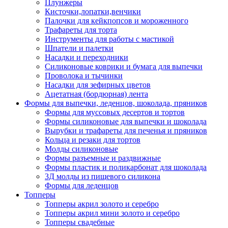
Плунжеры
Кисточки,лопатки,венчики
Палочки для кейкпопсов и мороженного
Трафареты для торта
Инструменты для работы с мастикой
Шпатели и палетки
Насадки и переходники
Силиконовые коврики и бумага для выпечки
Проволока и тычинки
Насадки для зефирных цветов
Ацетатная (бордюрная) лента
Формы для выпечки, леденцов, шоколада, пряников
Формы для муссовых десертов и тортов
Формы силиконовые для выпечки и шоколада
Вырубки и трафареты для печенья и пряников
Кольца и резаки для тортов
Молды силиконовые
Формы разъемные и раздвижные
Формы пластик и поликарбонат для шоколада
3Д молды из пищевого силикона
Формы для леденцов
Топперы
Топперы акрил золото и серебро
Топперы акрил мини золото и серебро
Топперы свадебные