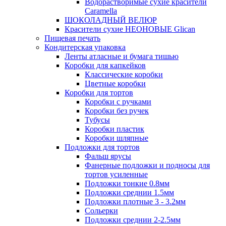
Водорастворимые сухие красители
Caramella
ШОКОЛАДНЫЙ ВЕЛЮР
Красители сухие НЕОНОВЫЕ Glican
Пищевая печать
Кондитерская упаковка
Ленты атласные и бумага тишью
Коробки для капкейков
Классические коробки
Цветные коробки
Коробки для тортов
Коробки с ручками
Коробки без ручек
Тубусы
Коробки пластик
Коробки шляпные
Подложки для тортов
Фальш ярусы
Фанерные подложки и подносы для
тортов усиленные
Подложки тонкие 0.8мм
Подложки среднии 1.5мм
Подложки плотные 3 - 3.2мм
Сольерки
Подложки среднии 2-2.5мм