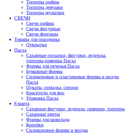
Топперы цифры
Топперы девушки
Топперы мультики
СВЕЧИ
Свечи цифры
Свечи фигурные
Свечи фонтаны
Товары для праздника
Открытки
Пасха
Сахарные посыпки, фигурки, леденцы,
топперы,пряники Пасха
Формы для печенья Пасха
Бумажные формы
Силиконовые и пластиковые формы и молды
Пасха
Цукаты, помадка, специи
Красители для яиц
Упаковка Пасха
8 марта
Сахарные фигурки, леденцы, пряники, топперы
Сахарные цветы
Формы для шоколада
Коробки
Силиконовые формы и молды