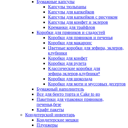
Бумажные капсулы
Капсулы тюльпаны
Капсулы для капкейков
Капсулы для капкейков с рисунком
Капсулы для конфет и эклеров
Креманки для трайфлов
Коробки для пряников и сладостей
Коробки для пряников и печенья
Коробки для макаронс
Цветные коробки для зефира, эклеров,
клубники
Коробки для конфет
Коробки для рулета
Классические коробки для
зефира,эклеров,клубники⁸
Коробки для шоколада
Коробки для моти и муссовых десертов
Бумажный наполнитель
Все для бенто торта и Cake to go
Пакетики для упаковки пряников,
печенья,безе
Крафт пакеты
Кондитерский инвентарь
Кондитерские мешки
Плунжеры