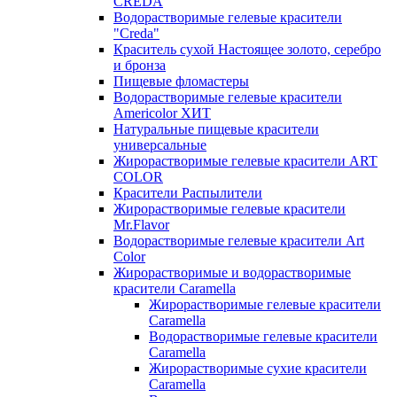
CREDA
Водорастворимые гелевые красители
"Creda"
Краситель сухой Настоящее золото, серебро
и бронза
Пищевые фломастеры
Водорастворимые гелевые красители
Americolor ХИТ
Натуральные пищевые красители
универсальные
Жирорастворимые гелевые красители ART
COLOR
Красители Распылители
Жирорастворимые гелевые красители
Mr.Flavor
Водорастворимые гелевые красители Art
Color
Жирорастворимые и водорастворимые
красители Caramella
Жирорастворимые гелевые красители
Caramella
Водорастворимые гелевые красители
Caramella
Жирорастворимые сухие красители
Caramella