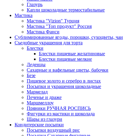
Глазурь
Капли шоколадные термостабильные
Мастика
Мастика "Vizion" Турция
Мастика "Топ продукт" Россия
Мастика Фанси
Сублимированные ягоды, порошки, сухоцветы, чаи
Съедобные украшения для торта
Блестки
Блестки пищевые желатиновые
Блестки пищевые мелкие
Леденцы
Сахарные и вафельные цветы, бабочки
Безе
Пищевое золото и серебро в листах
Посыпки и украшения шоколадные
Мармелад
Печенье и драже
Маршмеллоу
Пряники РУЧНАЯ РОСПИСЬ
Фигурки из мастики и шоколада
Шары из глазури
Кондитерские посыпки
Посыпки воздушный рис
Посыпки Сахарные фигурные