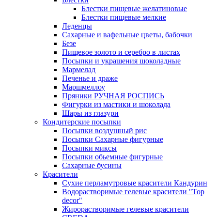
Блестки пищевые желатиновые
Блестки пищевые мелкие
Леденцы
Сахарные и вафельные цветы, бабочки
Безе
Пищевое золото и серебро в листах
Посыпки и украшения шоколадные
Мармелад
Печенье и драже
Маршмеллоу
Пряники РУЧНАЯ РОСПИСЬ
Фигурки из мастики и шоколада
Шары из глазури
Кондитерские посыпки
Посыпки воздушный рис
Посыпки Сахарные фигурные
Посыпки миксы
Посыпки обьемные фигурные
Сахарные бусины
Красители
Сухие перламутровые красители Кандурин
Водорастворимые гелевые красители "Top
decor"
Жирорастворимые гелевые красители