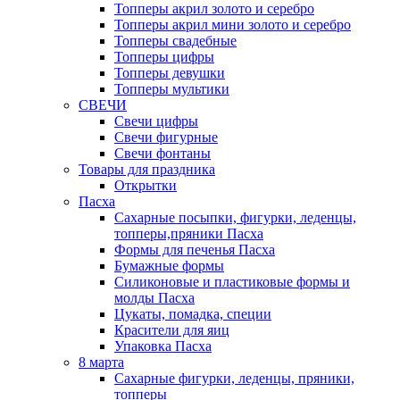
Топперы акрил золото и серебро
Топперы акрил мини золото и серебро
Топперы свадебные
Топперы цифры
Топперы девушки
Топперы мультики
СВЕЧИ
Свечи цифры
Свечи фигурные
Свечи фонтаны
Товары для праздника
Открытки
Пасха
Сахарные посыпки, фигурки, леденцы,
топперы,пряники Пасха
Формы для печенья Пасха
Бумажные формы
Силиконовые и пластиковые формы и
молды Пасха
Цукаты, помадка, специи
Красители для яиц
Упаковка Пасха
8 марта
Сахарные фигурки, леденцы, пряники,
топперы