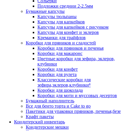
Сольерки
Подложки среднии 2-2.5мм
Бумажные капсулы
Капсулы тюльпаны
Капсулы для капкейков
Капсулы для капкейков с рисунком
Капсулы для конфет и эклеров
Креманки для трайфлов
Коробки для пряников и сладостей
Коробки для пряников и печенья
Коробки для макаронс
Цветные коробки для зефира, эклеров,
клубники
Коробки для конфет
Коробки для рулета
Классические коробки для
зефира,эклеров,клубники⁸
Коробки для шоколада
Коробки для моти и муссовых десертов
Бумажный наполнитель
Все для бенто торта и Cake to go
Пакетики для упаковки пряников, печенья,безе
Крафт пакеты
Кондитерский инвентарь
Кондитерские мешки