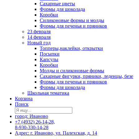
Сахарные цветы
Формы для шоколада
Коробки
Силиконовые формы и молды
Формы для печенья и пряников
23 февраля
14 февраля
Новый год
Топперы,наклейки, открытки
Посыпки
Капсулы
Коробки
Молды и силиконовые формы
Сахарные фигурки, пряники, леденцы, безе
Формы для печенья и пряников
Формы для шоколада
Школьная тематика
Корзина
Поиск
город: Иваново
+7 (4932) 26-14-28,
8-930-330-14-28
Адрес: г. Иваново, ул. Палехская, д. 14