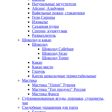
Натуральные загустители
Айсинг, Альбумин
Вафельные рожки, стаканчики
Гели,Сиропы
Изомальт
Сахарная пудра
Специи, кунжут,мак
Разрыхлитель
Шоколад и какао
Шоколад
Шоколад Callebaut
Шоколад Sicao
Шоколад Tomer
Какао
Какао масло
Глазурь
Капли шоколадные термостабильные
Мастика
Мастика "Vizion" Турция
Мастика "Топ продукт" Россия
Мастика Фанси
Сублимированные ягоды, порошки, сухоцветы,
чаи
Съедобные украшения для торта
Блестки