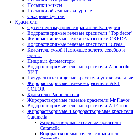
Посыпки миксы
Посыпки обьемные фигурные
Сахарные бусины
Красители
Сухие перламутровые красители Кандурин
Водорастворимые гелевые красители "Top decor"
Жирорастворимые гелевые красители CREDA
Водорастворимые гелевые красители "Creda"
Краситель сухой Настоящее золото, серебро и
бронза
Пищевые фломастеры
Водорастворимые гелевые красители Americolor
ХИТ
Натуральные пищевые красители универсальные
Жирорастворимые гелевые красители ART
COLOR
Красители Распылители
Жирорастворимые гелевые красители Mr.Flavor
Водорастворимые гелевые красители Art Color
Жирорастворимые и водорастворимые красители
Caramella
Жирорастворимые гелевые красители
Caramella
Водорастворимые гелевые красители