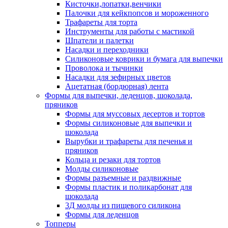
Кисточки,лопатки,венчики
Палочки для кейкпопсов и мороженного
Трафареты для торта
Инструменты для работы с мастикой
Шпатели и палетки
Насадки и переходники
Силиконовые коврики и бумага для выпечки
Проволока и тычинки
Насадки для зефирных цветов
Ацетатная (бордюрная) лента
Формы для выпечки, леденцов, шоколада,
пряников
Формы для муссовых десертов и тортов
Формы силиконовые для выпечки и
шоколада
Вырубки и трафареты для печенья и
пряников
Кольца и резаки для тортов
Молды силиконовые
Формы разъемные и раздвижные
Формы пластик и поликарбонат для
шоколада
3Д молды из пищевого силикона
Формы для леденцов
Топперы