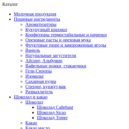
Каталог
Молочная продукция
Пищевые ингредиенты
Ароматизаторы
Кукурузный крахмал
Конфитюры термостабильные и начинки
Ореховые пасты и ореховая мука
Фруктовые пюре и замороженные ягоды
Ваниль
Натуральные загустители
Айсинг, Альбумин
Вафельные рожки, стаканчики
Гели,Сиропы
Изомальт
Сахарная пудра
Специи, кунжут,мак
Разрыхлитель
Шоколад и какао
Шоколад
Шоколад Callebaut
Шоколад Sicao
Шоколад Tomer
Какао
Какао масло