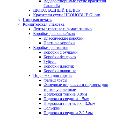
Водорастворимые сухие красители
Caramella
ШОКОЛАДНЫЙ ВЕЛЮР
Красители сухие НЕОНОВЫЕ Glican
Пищевая печать
Кондитерская упаковка
Ленты атласные и бумага тишью
Коробки для капкейков
Классические коробки
Цветные коробки
Коробки для тортов
Коробки с ручками
Коробки без ручек
Тубусы
Коробки пластик
Коробки шляпные
Подложки для тортов
Фальш ярусы
Фанерные подложки и подносы для
тортов усиленные
Подложки тонкие 0.8мм
Подложки среднии 1.5мм
Подложки плотные 3 - 3.2мм
Сольерки
Подложки среднии 2-2.5мм