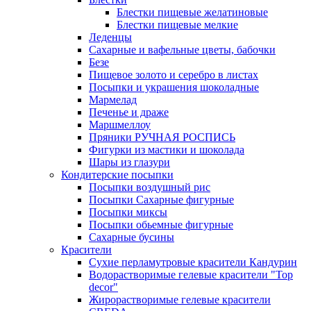
Блестки пищевые желатиновые
Блестки пищевые мелкие
Леденцы
Сахарные и вафельные цветы, бабочки
Безе
Пищевое золото и серебро в листах
Посыпки и украшения шоколадные
Мармелад
Печенье и драже
Маршмеллоу
Пряники РУЧНАЯ РОСПИСЬ
Фигурки из мастики и шоколада
Шары из глазури
Кондитерские посыпки
Посыпки воздушный рис
Посыпки Сахарные фигурные
Посыпки миксы
Посыпки обьемные фигурные
Сахарные бусины
Красители
Сухие перламутровые красители Кандурин
Водорастворимые гелевые красители "Top
decor"
Жирорастворимые гелевые красители