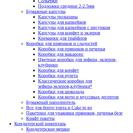
Сольерки
Подложки среднии 2-2.5мм
Бумажные капсулы
Капсулы тюльпаны
Капсулы для капкейков
Капсулы для капкейков с рисунком
Капсулы для конфет и эклеров
Креманки для трайфлов
Коробки для пряников и сладостей
Коробки для пряников и печенья
Коробки для макаронс
Цветные коробки для зефира, эклеров,
клубники
Коробки для конфет
Коробки для рулета
Классические коробки для
зефира,эклеров,клубники⁸
Коробки для шоколада
Коробки для моти и муссовых десертов
Бумажный наполнитель
Все для бенто торта и Cake to go
Пакетики для упаковки пряников, печенья,безе
Крафт пакеты
Кондитерский инвентарь
Кондитерские мешки