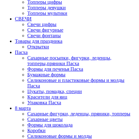
Топперы цифры
Топперы девушки
Топперы мультики
СВЕЧИ
Свечи цифры
Свечи фигурные
Свечи фонтаны
Товары для праздника
Открытки
Пасха
Сахарные посыпки, фигурки, леденцы,
топперы,пряники Пасха
Формы для печенья Пасха
Бумажные формы
Силиконовые и пластиковые формы и молды
Пасха
Цукаты, помадка, специи
Красители для яиц
Упаковка Пасха
8 марта
Сахарные фигурки, леденцы, пряники, топперы
Сахарные цветы
Формы для шоколада
Коробки
Силиконовые формы и молды