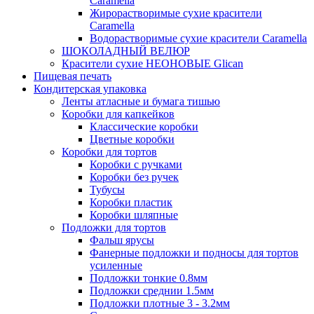
Caramella
Жирорастворимые сухие красители
Caramella
Водорастворимые сухие красители Caramella
ШОКОЛАДНЫЙ ВЕЛЮР
Красители сухие НЕОНОВЫЕ Glican
Пищевая печать
Кондитерская упаковка
Ленты атласные и бумага тишью
Коробки для капкейков
Классические коробки
Цветные коробки
Коробки для тортов
Коробки с ручками
Коробки без ручек
Тубусы
Коробки пластик
Коробки шляпные
Подложки для тортов
Фальш ярусы
Фанерные подложки и подносы для тортов
усиленные
Подложки тонкие 0.8мм
Подложки среднии 1.5мм
Подложки плотные 3 - 3.2мм