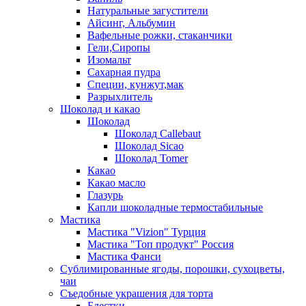
Натуральные загустители
Айсинг, Альбумин
Вафельные рожки, стаканчики
Гели,Сиропы
Изомальт
Сахарная пудра
Специи, кунжут,мак
Разрыхлитель
Шоколад и какао
Шоколад
Шоколад Callebaut
Шоколад Sicao
Шоколад Tomer
Какао
Какао масло
Глазурь
Капли шоколадные термостабильные
Мастика
Мастика "Vizion" Турция
Мастика "Топ продукт" Россия
Мастика Фанси
Сублимированные ягоды, порошки, сухоцветы,
чаи
Съедобные украшения для торта
Блестки