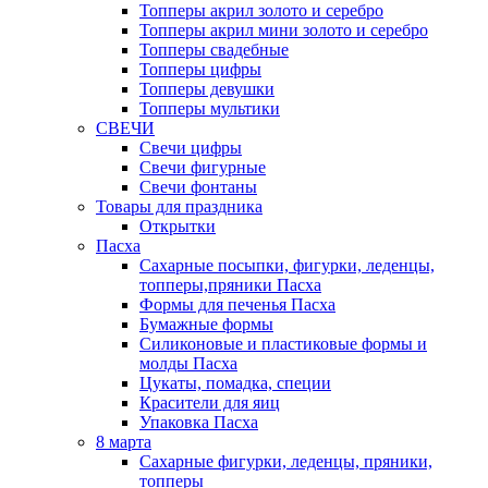
Топперы акрил золото и серебро
Топперы акрил мини золото и серебро
Топперы свадебные
Топперы цифры
Топперы девушки
Топперы мультики
СВЕЧИ
Свечи цифры
Свечи фигурные
Свечи фонтаны
Товары для праздника
Открытки
Пасха
Сахарные посыпки, фигурки, леденцы,
топперы,пряники Пасха
Формы для печенья Пасха
Бумажные формы
Силиконовые и пластиковые формы и
молды Пасха
Цукаты, помадка, специи
Красители для яиц
Упаковка Пасха
8 марта
Сахарные фигурки, леденцы, пряники,
топперы