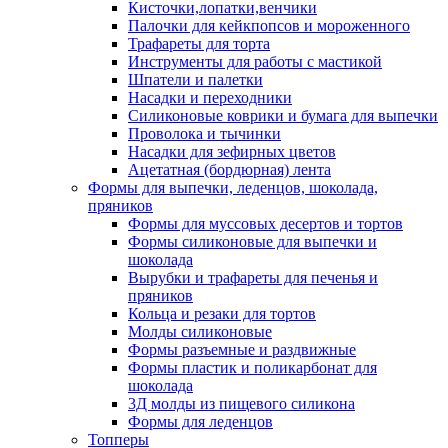
Кисточки,лопатки,венчики
Палочки для кейкпопсов и мороженного
Трафареты для торта
Инструменты для работы с мастикой
Шпатели и палетки
Насадки и переходники
Силиконовые коврики и бумага для выпечки
Проволока и тычинки
Насадки для зефирных цветов
Ацетатная (бордюрная) лента
Формы для выпечки, леденцов, шоколада,
пряников
Формы для муссовых десертов и тортов
Формы силиконовые для выпечки и
шоколада
Вырубки и трафареты для печенья и
пряников
Кольца и резаки для тортов
Молды силиконовые
Формы разъемные и раздвижные
Формы пластик и поликарбонат для
шоколада
3Д молды из пищевого силикона
Формы для леденцов
Топперы