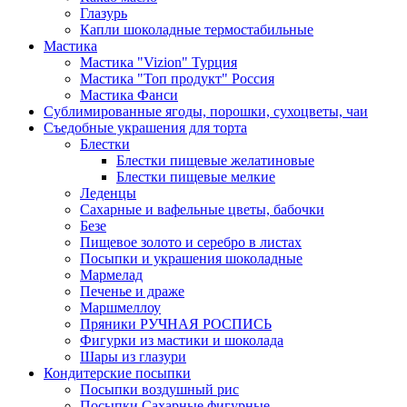
Глазурь
Капли шоколадные термостабильные
Мастика
Мастика "Vizion" Турция
Мастика "Топ продукт" Россия
Мастика Фанси
Сублимированные ягоды, порошки, сухоцветы, чаи
Съедобные украшения для торта
Блестки
Блестки пищевые желатиновые
Блестки пищевые мелкие
Леденцы
Сахарные и вафельные цветы, бабочки
Безе
Пищевое золото и серебро в листах
Посыпки и украшения шоколадные
Мармелад
Печенье и драже
Маршмеллоу
Пряники РУЧНАЯ РОСПИСЬ
Фигурки из мастики и шоколада
Шары из глазури
Кондитерские посыпки
Посыпки воздушный рис
Посыпки Сахарные фигурные