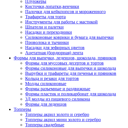
Плунжеры
Кисточки,лопатки,венчики
Палочки для кейкпопсов и мороженного
Трафареты для торта
Инструменты для работы с мастикой
Шпатели и палетки
Насадки и переходники
Силиконовые коврики и бумага для выпечки
Проволока и тычинки
Насадки для зефирных цветов
Ацетатная (бордюрная) лента
Формы для выпечки, леденцов, шоколада, пряников
Формы для муссовых десертов и тортов
Формы силиконовые для выпечки и шоколада
Вырубки и трафареты для печенья и пряников
Кольца и резаки для тортов
Молды силиконовые
Формы разъемные и раздвижные
Формы пластик и поликарбонат для шоколада
3Д молды из пищевого силикона
Формы для леденцов
Топперы
Топперы акрил золото и серебро
Топперы акрил мини золото и серебро
Топперы свадебные