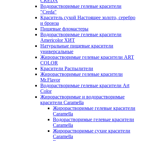
CREDA
Водорастворимые гелевые красители
"Creda"
Краситель сухой Настоящее золото, серебро
и бронза
Пищевые фломастеры
Водорастворимые гелевые красители
Americolor ХИТ
Натуральные пищевые красители
универсальные
Жирорастворимые гелевые красители ART
COLOR
Красители Распылители
Жирорастворимые гелевые красители
Mr.Flavor
Водорастворимые гелевые красители Art
Color
Жирорастворимые и водорастворимые
красители Caramella
Жирорастворимые гелевые красители
Caramella
Водорастворимые гелевые красители
Caramella
Жирорастворимые сухие красители
Caramella