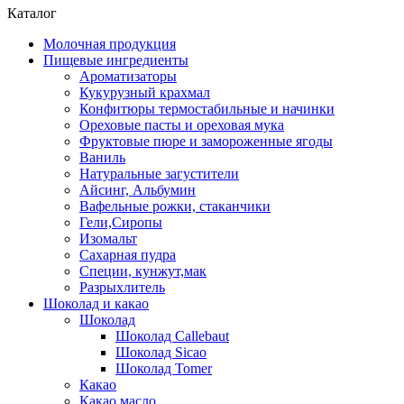
Каталог
Молочная продукция
Пищевые ингредиенты
Ароматизаторы
Кукурузный крахмал
Конфитюры термостабильные и начинки
Ореховые пасты и ореховая мука
Фруктовые пюре и замороженные ягоды
Ваниль
Натуральные загустители
Айсинг, Альбумин
Вафельные рожки, стаканчики
Гели,Сиропы
Изомальт
Сахарная пудра
Специи, кунжут,мак
Разрыхлитель
Шоколад и какао
Шоколад
Шоколад Callebaut
Шоколад Sicao
Шоколад Tomer
Какао
Какао масло