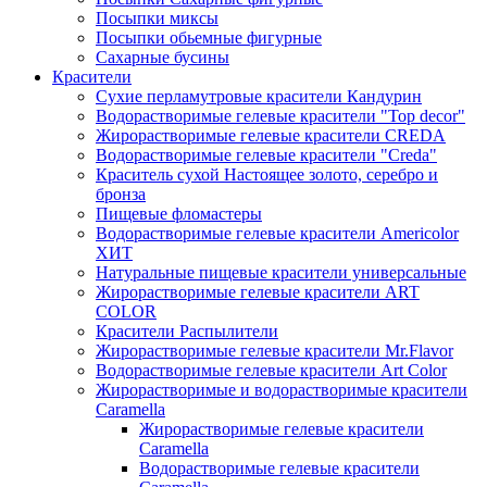
Посыпки миксы
Посыпки обьемные фигурные
Сахарные бусины
Красители
Сухие перламутровые красители Кандурин
Водорастворимые гелевые красители "Top decor"
Жирорастворимые гелевые красители CREDA
Водорастворимые гелевые красители "Creda"
Краситель сухой Настоящее золото, серебро и
бронза
Пищевые фломастеры
Водорастворимые гелевые красители Americolor
ХИТ
Натуральные пищевые красители универсальные
Жирорастворимые гелевые красители ART
COLOR
Красители Распылители
Жирорастворимые гелевые красители Mr.Flavor
Водорастворимые гелевые красители Art Color
Жирорастворимые и водорастворимые красители
Caramella
Жирорастворимые гелевые красители
Caramella
Водорастворимые гелевые красители