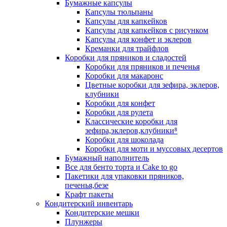
Бумажные капсулы
Капсулы тюльпаны
Капсулы для капкейков
Капсулы для капкейков с рисунком
Капсулы для конфет и эклеров
Креманки для трайфлов
Коробки для пряников и сладостей
Коробки для пряников и печенья
Коробки для макаронс
Цветные коробки для зефира, эклеров,
клубники
Коробки для конфет
Коробки для рулета
Классические коробки для
зефира,эклеров,клубники⁸
Коробки для шоколада
Коробки для моти и муссовых десертов
Бумажный наполнитель
Все для бенто торта и Cake to go
Пакетики для упаковки пряников,
печенья,безе
Крафт пакеты
Кондитерский инвентарь
Кондитерские мешки
Плунжеры