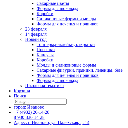
Сахарные цветы
Формы для шоколада
Коробки
Силиконовые формы и молды
Формы для печенья и пряников
23 февраля
14 февраля
Новый год
Топперы,наклейки, открытки
Посыпки
Капсулы
Коробки
Молды и силиконовые формы
Сахарные фигурки, пряники, леденцы, безе
Формы для печенья и пряников
Формы для шоколада
Школьная тематика
Корзина
Поиск
город: Иваново
+7 (4932) 26-14-28,
8-930-330-14-28
Адрес: г. Иваново, ул. Палехская, д. 14