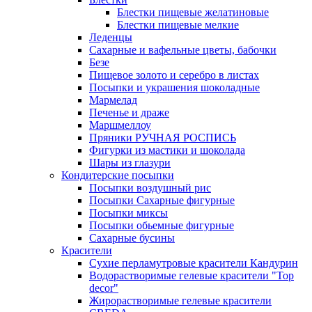
Блестки пищевые желатиновые
Блестки пищевые мелкие
Леденцы
Сахарные и вафельные цветы, бабочки
Безе
Пищевое золото и серебро в листах
Посыпки и украшения шоколадные
Мармелад
Печенье и драже
Маршмеллоу
Пряники РУЧНАЯ РОСПИСЬ
Фигурки из мастики и шоколада
Шары из глазури
Кондитерские посыпки
Посыпки воздушный рис
Посыпки Сахарные фигурные
Посыпки миксы
Посыпки обьемные фигурные
Сахарные бусины
Красители
Сухие перламутровые красители Кандурин
Водорастворимые гелевые красители "Top
decor"
Жирорастворимые гелевые красители