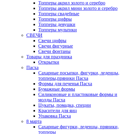
Топперы акрил золото и серебро
Топперы акрил мини золото и серебро
Топперы свадебные
Топперы цифры
Топперы девушки
Топперы мультики
СВЕЧИ
Свечи цифры
Свечи фигурные
Свечи фонтаны
Товары для праздника
Открытки
Пасха
Сахарные посыпки, фигурки, леденцы,
топперы,пряники Пасха
Формы для печенья Пасха
Бумажные формы
Силиконовые и пластиковые формы и
молды Пасха
Цукаты, помадка, специи
Красители для яиц
Упаковка Пасха
8 марта
Сахарные фигурки, леденцы, пряники,
топперы