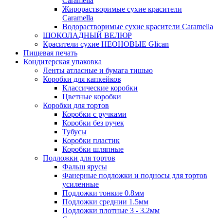
Caramella
Жирорастворимые сухие красители
Caramella
Водорастворимые сухие красители Caramella
ШОКОЛАДНЫЙ ВЕЛЮР
Красители сухие НЕОНОВЫЕ Glican
Пищевая печать
Кондитерская упаковка
Ленты атласные и бумага тишью
Коробки для капкейков
Классические коробки
Цветные коробки
Коробки для тортов
Коробки с ручками
Коробки без ручек
Тубусы
Коробки пластик
Коробки шляпные
Подложки для тортов
Фальш ярусы
Фанерные подложки и подносы для тортов
усиленные
Подложки тонкие 0.8мм
Подложки среднии 1.5мм
Подложки плотные 3 - 3.2мм