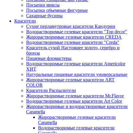
Посыпки миксы
Посыпки обьемные фигурные
Сахарные бусины
Красители
Сухие перламутровые красители Кандурин
Водорастворимые гелевые красители "Top decor"
Жирорастворимые гелевые красители CREDA
Водорастворимые гелевые красители "Creda"
Краситель сухой Настоящее золото, серебро и
бронза
Пищевые фломастеры
Водорастворимые гелевые красители Americolor
ХИТ
Натуральные пищевые красители универсальные
Жирорастворимые гелевые красители ART
COLOR
Красители Распылители
Жирорастворимые гелевые красители Mr.Flavor
Водорастворимые гелевые красители Art Color
Жирорастворимые и водорастворимые красители
Caramella
Жирорастворимые гелевые красители
Caramella
Водорастворимые гелевые красители