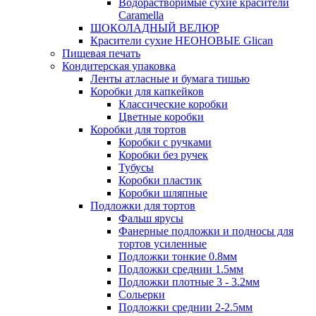
Водорастворимые сухие красители
Caramella
ШОКОЛАДНЫЙ ВЕЛЮР
Красители сухие НЕОНОВЫЕ Glican
Пищевая печать
Кондитерская упаковка
Ленты атласные и бумага тишью
Коробки для капкейков
Классические коробки
Цветные коробки
Коробки для тортов
Коробки с ручками
Коробки без ручек
Тубусы
Коробки пластик
Коробки шляпные
Подложки для тортов
Фальш ярусы
Фанерные подложки и подносы для
тортов усиленные
Подложки тонкие 0.8мм
Подложки среднии 1.5мм
Подложки плотные 3 - 3.2мм
Сольерки
Подложки среднии 2-2.5мм