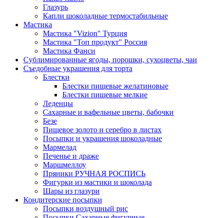
Глазурь
Капли шоколадные термостабильные
Мастика
Мастика "Vizion" Турция
Мастика "Топ продукт" Россия
Мастика Фанси
Сублимированные ягоды, порошки, сухоцветы, чаи
Съедобные украшения для торта
Блестки
Блестки пищевые желатиновые
Блестки пищевые мелкие
Леденцы
Сахарные и вафельные цветы, бабочки
Безе
Пищевое золото и серебро в листах
Посыпки и украшения шоколадные
Мармелад
Печенье и драже
Маршмеллоу
Пряники РУЧНАЯ РОСПИСЬ
Фигурки из мастики и шоколада
Шары из глазури
Кондитерские посыпки
Посыпки воздушный рис
Посыпки Сахарные фигурные