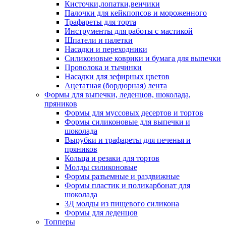
Кисточки,лопатки,венчики
Палочки для кейкпопсов и мороженного
Трафареты для торта
Инструменты для работы с мастикой
Шпатели и палетки
Насадки и переходники
Силиконовые коврики и бумага для выпечки
Проволока и тычинки
Насадки для зефирных цветов
Ацетатная (бордюрная) лента
Формы для выпечки, леденцов, шоколада,
пряников
Формы для муссовых десертов и тортов
Формы силиконовые для выпечки и
шоколада
Вырубки и трафареты для печенья и
пряников
Кольца и резаки для тортов
Молды силиконовые
Формы разъемные и раздвижные
Формы пластик и поликарбонат для
шоколада
3Д молды из пищевого силикона
Формы для леденцов
Топперы