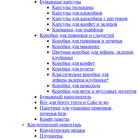
Бумажные капсулы
Капсулы тюльпаны
Капсулы для капкейков
Капсулы для капкейков с рисунком
Капсулы для конфет и эклеров
Креманки для трайфлов
Коробки для пряников и сладостей
Коробки для пряников и печенья
Коробки для макаронс
Цветные коробки для зефира, эклеров,
клубники
Коробки для конфет
Коробки для рулета
Классические коробки для
зефира,эклеров,клубники⁸
Коробки для шоколада
Коробки для моти и муссовых десертов
Бумажный наполнитель
Все для бенто торта и Cake to go
Пакетики для упаковки пряников,
печенья,безе
Крафт пакеты
Кондитерский инвентарь
Кондитерские мешки
Плунжеры