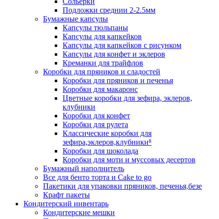
Сольерки
Подложки среднии 2-2.5мм
Бумажные капсулы
Капсулы тюльпаны
Капсулы для капкейков
Капсулы для капкейков с рисунком
Капсулы для конфет и эклеров
Креманки для трайфлов
Коробки для пряников и сладостей
Коробки для пряников и печенья
Коробки для макаронс
Цветные коробки для зефира, эклеров,
клубники
Коробки для конфет
Коробки для рулета
Классические коробки для
зефира,эклеров,клубники⁸
Коробки для шоколада
Коробки для моти и муссовых десертов
Бумажный наполнитель
Все для бенто торта и Cake to go
Пакетики для упаковки пряников, печенья,безе
Крафт пакеты
Кондитерский инвентарь
Кондитерские мешки