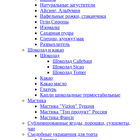
Натуральные загустители
Айсинг, Альбумин
Вафельные рожки, стаканчики
Гели,Сиропы
Изомальт
Сахарная пудра
Специи, кунжут,мак
Разрыхлитель
Шоколад и какао
Шоколад
Шоколад Callebaut
Шоколад Sicao
Шоколад Tomer
Какао
Какао масло
Глазурь
Капли шоколадные термостабильные
Мастика
Мастика "Vizion" Турция
Мастика "Топ продукт" Россия
Мастика Фанси
Сублимированные ягоды, порошки, сухоцветы,
чаи
Съедобные украшения для торта
Блестки