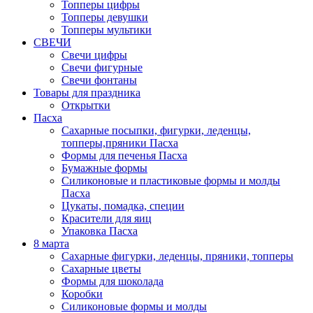
Топперы цифры
Топперы девушки
Топперы мультики
СВЕЧИ
Свечи цифры
Свечи фигурные
Свечи фонтаны
Товары для праздника
Открытки
Пасха
Сахарные посыпки, фигурки, леденцы,
топперы,пряники Пасха
Формы для печенья Пасха
Бумажные формы
Силиконовые и пластиковые формы и молды
Пасха
Цукаты, помадка, специи
Красители для яиц
Упаковка Пасха
8 марта
Сахарные фигурки, леденцы, пряники, топперы
Сахарные цветы
Формы для шоколада
Коробки
Силиконовые формы и молды