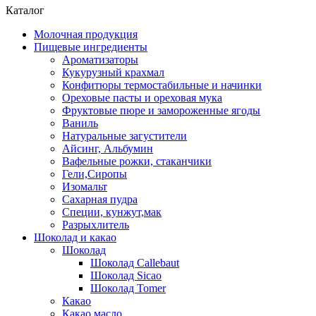
Каталог
Молочная продукция
Пищевые ингредиенты
Ароматизаторы
Кукурузный крахмал
Конфитюры термостабильные и начинки
Ореховые пасты и ореховая мука
Фруктовые пюре и замороженные ягоды
Ваниль
Натуральные загустители
Айсинг, Альбумин
Вафельные рожки, стаканчики
Гели,Сиропы
Изомальт
Сахарная пудра
Специи, кунжут,мак
Разрыхлитель
Шоколад и какао
Шоколад
Шоколад Callebaut
Шоколад Sicao
Шоколад Tomer
Какао
Какао масло