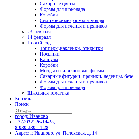
Сахарные цветы
Формы для шоколада
Коробки
Силиконовые формы и молды
Формы для печенья и пряников
23 февраля
14 февраля
Новый год
Топперы,наклейки, открытки
Посыпки
Капсулы
Коробки
Молды и силиконовые формы
Сахарные фигурки, пряники, леденцы, безе
Формы для печенья и пряников
Формы для шоколада
Школьная тематика
Корзина
Поиск
город: Иваново
+7 (4932) 26-14-28,
8-930-330-14-28
Адрес: г. Иваново, ул. Палехская, д. 14