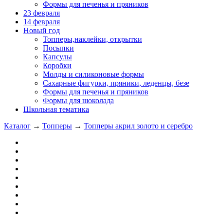
Формы для печенья и пряников
23 февраля
14 февраля
Новый год
Топперы,наклейки, открытки
Посыпки
Капсулы
Коробки
Молды и силиконовые формы
Сахарные фигурки, пряники, леденцы, безе
Формы для печенья и пряников
Формы для шоколада
Школьная тематика
Каталог
→
Топперы
→
Топперы акрил золото и серебро