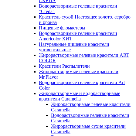
CREDA
Водорастворимые гелевые красители
"Creda"
Краситель сухой Настоящее золото, серебро
и бронза
Пищевые фломастеры
Водорастворимые гелевые красители
Americolor ХИТ
Натуральные пищевые красители
универсальные
Жирорастворимые гелевые красители ART
COLOR
Красители Распылители
Жирорастворимые гелевые красители
Mr.Flavor
Водорастворимые гелевые красители Art
Color
Жирорастворимые и водорастворимые
красители Caramella
Жирорастворимые гелевые красители
Caramella
Водорастворимые гелевые красители
Caramella
Жирорастворимые сухие красители
Caramella