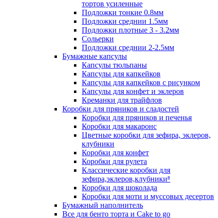
тортов усиленные
Подложки тонкие 0.8мм
Подложки среднии 1.5мм
Подложки плотные 3 - 3.2мм
Сольерки
Подложки среднии 2-2.5мм
Бумажные капсулы
Капсулы тюльпаны
Капсулы для капкейков
Капсулы для капкейков с рисунком
Капсулы для конфет и эклеров
Креманки для трайфлов
Коробки для пряников и сладостей
Коробки для пряников и печенья
Коробки для макаронс
Цветные коробки для зефира, эклеров,
клубники
Коробки для конфет
Коробки для рулета
Классические коробки для
зефира,эклеров,клубники⁸
Коробки для шоколада
Коробки для моти и муссовых десертов
Бумажный наполнитель
Все для бенто торта и Cake to go