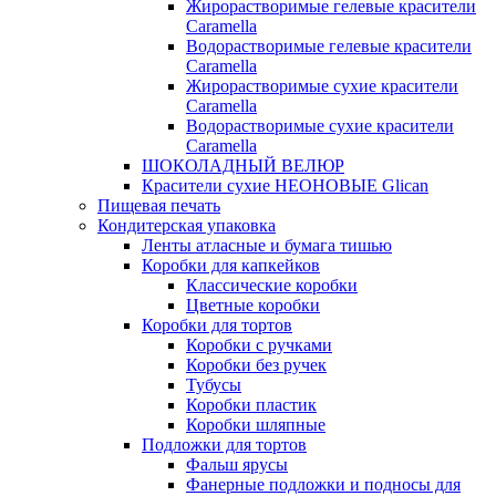
Жирорастворимые гелевые красители
Caramella
Водорастворимые гелевые красители
Caramella
Жирорастворимые сухие красители
Caramella
Водорастворимые сухие красители
Caramella
ШОКОЛАДНЫЙ ВЕЛЮР
Красители сухие НЕОНОВЫЕ Glican
Пищевая печать
Кондитерская упаковка
Ленты атласные и бумага тишью
Коробки для капкейков
Классические коробки
Цветные коробки
Коробки для тортов
Коробки с ручками
Коробки без ручек
Тубусы
Коробки пластик
Коробки шляпные
Подложки для тортов
Фальш ярусы
Фанерные подложки и подносы для