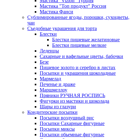
Мастика "Vizion" Турция
Мастика "Топ продукт" Россия
Мастика Фанси
Сублимированные ягоды, порошки, сухоцветы,
чаи
Съедобные украшения для торта
Блестки
Блестки пищевые желатиновые
Блестки пищевые мелкие
Леденцы
Сахарные и вафельные цветы, бабочки
Безе
Пищевое золото и серебро в листах
Посыпки и украшения шоколадные
Мармелад
Печенье и драже
Маршмеллоу
Пряники РУЧНАЯ РОСПИСЬ
Фигурки из мастики и шоколада
Шары из глазури
Кондитерские посыпки
Посыпки воздушный рис
Посыпки Сахарные фигурные
Посыпки миксы
Посыпки обьемные фигурные