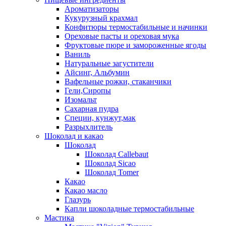
Ароматизаторы
Кукурузный крахмал
Конфитюры термостабильные и начинки
Ореховые пасты и ореховая мука
Фруктовые пюре и замороженные ягоды
Ваниль
Натуральные загустители
Айсинг, Альбумин
Вафельные рожки, стаканчики
Гели,Сиропы
Изомальт
Сахарная пудра
Специи, кунжут,мак
Разрыхлитель
Шоколад и какао
Шоколад
Шоколад Callebaut
Шоколад Sicao
Шоколад Tomer
Какао
Какао масло
Глазурь
Капли шоколадные термостабильные
Мастика