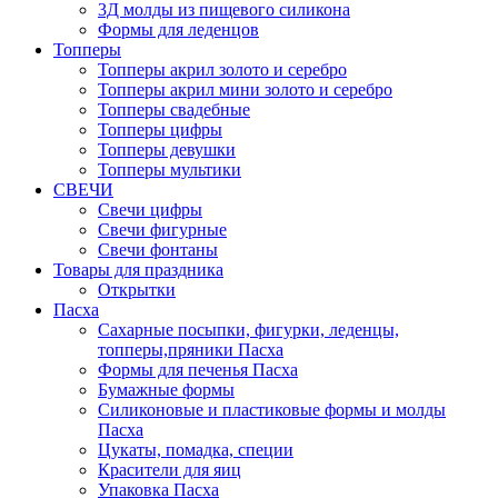
3Д молды из пищевого силикона
Формы для леденцов
Топперы
Топперы акрил золото и серебро
Топперы акрил мини золото и серебро
Топперы свадебные
Топперы цифры
Топперы девушки
Топперы мультики
СВЕЧИ
Свечи цифры
Свечи фигурные
Свечи фонтаны
Товары для праздника
Открытки
Пасха
Сахарные посыпки, фигурки, леденцы,
топперы,пряники Пасха
Формы для печенья Пасха
Бумажные формы
Силиконовые и пластиковые формы и молды
Пасха
Цукаты, помадка, специи
Красители для яиц
Упаковка Пасха