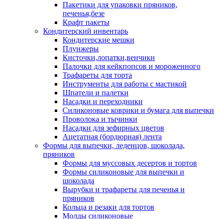
Пакетики для упаковки пряников,
печенья,безе
Крафт пакеты
Кондитерский инвентарь
Кондитерские мешки
Плунжеры
Кисточки,лопатки,венчики
Палочки для кейкпопсов и мороженного
Трафареты для торта
Инструменты для работы с мастикой
Шпатели и палетки
Насадки и переходники
Силиконовые коврики и бумага для выпечки
Проволока и тычинки
Насадки для зефирных цветов
Ацетатная (бордюрная) лента
Формы для выпечки, леденцов, шоколада,
пряников
Формы для муссовых десертов и тортов
Формы силиконовые для выпечки и
шоколада
Вырубки и трафареты для печенья и
пряников
Кольца и резаки для тортов
Молды силиконовые