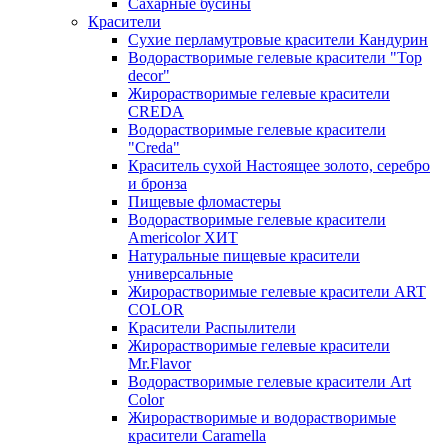
Сахарные бусины
Красители
Сухие перламутровые красители Кандурин
Водорастворимые гелевые красители "Top
decor"
Жирорастворимые гелевые красители
CREDA
Водорастворимые гелевые красители
"Creda"
Краситель сухой Настоящее золото, серебро
и бронза
Пищевые фломастеры
Водорастворимые гелевые красители
Americolor ХИТ
Натуральные пищевые красители
универсальные
Жирорастворимые гелевые красители ART
COLOR
Красители Распылители
Жирорастворимые гелевые красители
Mr.Flavor
Водорастворимые гелевые красители Art
Color
Жирорастворимые и водорастворимые
красители Caramella