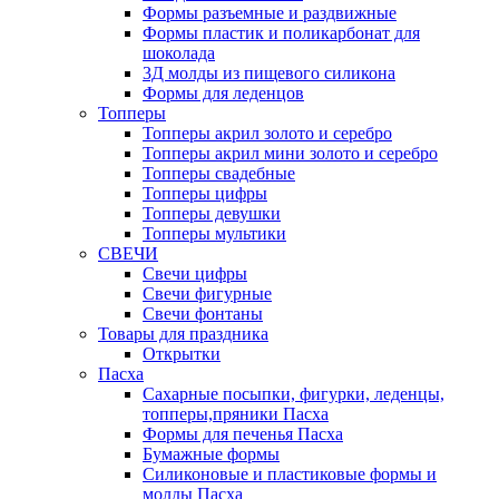
Формы разъемные и раздвижные
Формы пластик и поликарбонат для
шоколада
3Д молды из пищевого силикона
Формы для леденцов
Топперы
Топперы акрил золото и серебро
Топперы акрил мини золото и серебро
Топперы свадебные
Топперы цифры
Топперы девушки
Топперы мультики
СВЕЧИ
Свечи цифры
Свечи фигурные
Свечи фонтаны
Товары для праздника
Открытки
Пасха
Сахарные посыпки, фигурки, леденцы,
топперы,пряники Пасха
Формы для печенья Пасха
Бумажные формы
Силиконовые и пластиковые формы и
молды Пасха