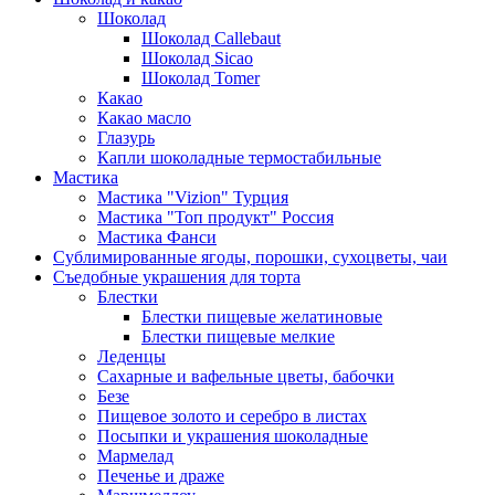
Шоколад
Шоколад Callebaut
Шоколад Sicao
Шоколад Tomer
Какао
Какао масло
Глазурь
Капли шоколадные термостабильные
Мастика
Мастика "Vizion" Турция
Мастика "Топ продукт" Россия
Мастика Фанси
Сублимированные ягоды, порошки, сухоцветы, чаи
Съедобные украшения для торта
Блестки
Блестки пищевые желатиновые
Блестки пищевые мелкие
Леденцы
Сахарные и вафельные цветы, бабочки
Безе
Пищевое золото и серебро в листах
Посыпки и украшения шоколадные
Мармелад
Печенье и драже