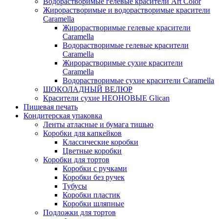
Водорастворимые гелевые красители Art Color
Жирорастворимые и водорастворимые красители
Caramella
Жирорастворимые гелевые красители
Caramella
Водорастворимые гелевые красители
Caramella
Жирорастворимые сухие красители
Caramella
Водорастворимые сухие красители Caramella
ШОКОЛАДНЫЙ ВЕЛЮР
Красители сухие НЕОНОВЫЕ Glican
Пищевая печать
Кондитерская упаковка
Ленты атласные и бумага тишью
Коробки для капкейков
Классические коробки
Цветные коробки
Коробки для тортов
Коробки с ручками
Коробки без ручек
Тубусы
Коробки пластик
Коробки шляпные
Подложки для тортов