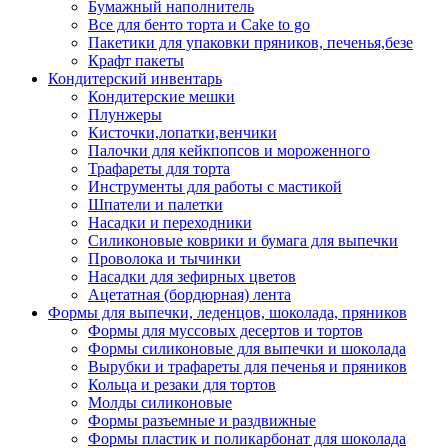
Бумажный наполнитель
Все для бенто торта и Cake to go
Пакетики для упаковки пряников, печенья,безе
Крафт пакеты
Кондитерский инвентарь
Кондитерские мешки
Плунжеры
Кисточки,лопатки,венчики
Палочки для кейкпопсов и мороженного
Трафареты для торта
Инструменты для работы с мастикой
Шпатели и палетки
Насадки и переходники
Силиконовые коврики и бумага для выпечки
Проволока и тычинки
Насадки для зефирных цветов
Ацетатная (бордюрная) лента
Формы для выпечки, леденцов, шоколада, пряников
Формы для муссовых десертов и тортов
Формы силиконовые для выпечки и шоколада
Вырубки и трафареты для печенья и пряников
Кольца и резаки для тортов
Молды силиконовые
Формы разъемные и раздвижные
Формы пластик и поликарбонат для шоколада