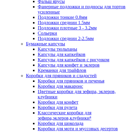
Фальш ярусы
Фанерные подложки и подносы для тортов
усиленные
Подложки тонкие 0.8мм
Подложки среднии 1.5мм
Подложки плотные 3 - 3.2мм
Сольерки
Подложки среднии 2-2.5мм
Бумажные капсулы
Капсулы тюльпаны
Капсулы для капкейков
Капсулы для капкейков с рисунком
Капсулы для конфет и эклеров
Креманки для трайфлов
Коробки для пряников и сладостей
Коробки для пряников и печенья
Коробки для макаронс
Цветные коробки для зефира, эклеров,
клубники
Коробки для конфет
Коробки для рулета
Классические коробки для
зефира,эклеров,клубники⁸
Коробки для шоколада
Коробки для моти и муссовых десертов