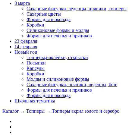
8 марта
Сахарные фигурки, леденцы, пряники, топперы
Сахарные цветы
Формы для шоколада
Коробки
Силиконовые формы и молды
Формы для печенья и пряников
23 февраля
14 февраля
Новый год
Топперы,наклейки, открытки
Посыпки
Капсулы
Коробки
Молды и силиконовые формы
Сахарные фигурки, пряники, леденцы, безе
Формы для печенья и пряников
Формы для шоколада
Школьная тематика
Каталог
→
Топперы
→
Топперы акрил золото и серебро