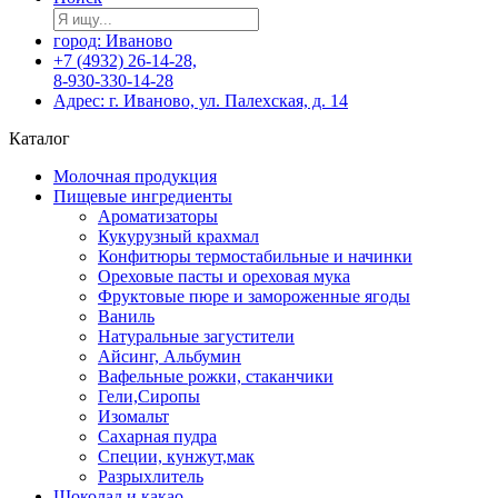
город: Иваново
+7 (4932) 26-14-28,
8-930-330-14-28
Адрес: г. Иваново, ул. Палехская, д. 14
Каталог
Молочная продукция
Пищевые ингредиенты
Ароматизаторы
Кукурузный крахмал
Конфитюры термостабильные и начинки
Ореховые пасты и ореховая мука
Фруктовые пюре и замороженные ягоды
Ваниль
Натуральные загустители
Айсинг, Альбумин
Вафельные рожки, стаканчики
Гели,Сиропы
Изомальт
Сахарная пудра
Специи, кунжут,мак
Разрыхлитель
Шоколад и какао