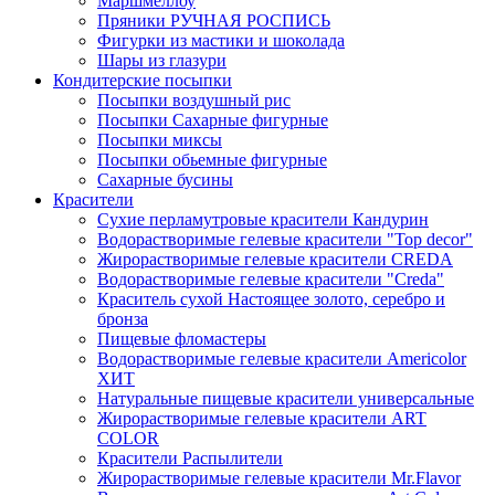
Маршмеллоу
Пряники РУЧНАЯ РОСПИСЬ
Фигурки из мастики и шоколада
Шары из глазури
Кондитерские посыпки
Посыпки воздушный рис
Посыпки Сахарные фигурные
Посыпки миксы
Посыпки обьемные фигурные
Сахарные бусины
Красители
Сухие перламутровые красители Кандурин
Водорастворимые гелевые красители "Top decor"
Жирорастворимые гелевые красители CREDA
Водорастворимые гелевые красители "Creda"
Краситель сухой Настоящее золото, серебро и
бронза
Пищевые фломастеры
Водорастворимые гелевые красители Americolor
ХИТ
Натуральные пищевые красители универсальные
Жирорастворимые гелевые красители ART
COLOR
Красители Распылители
Жирорастворимые гелевые красители Mr.Flavor