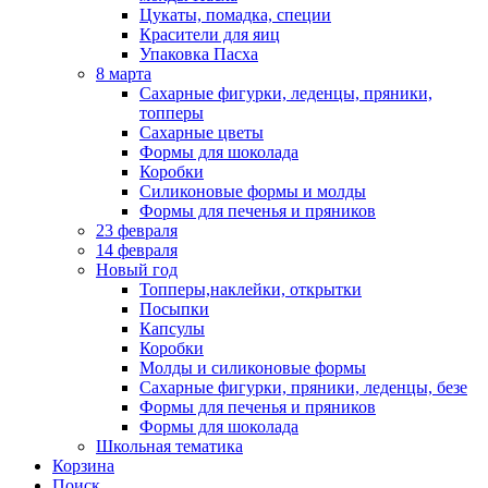
Цукаты, помадка, специи
Красители для яиц
Упаковка Пасха
8 марта
Сахарные фигурки, леденцы, пряники,
топперы
Сахарные цветы
Формы для шоколада
Коробки
Силиконовые формы и молды
Формы для печенья и пряников
23 февраля
14 февраля
Новый год
Топперы,наклейки, открытки
Посыпки
Капсулы
Коробки
Молды и силиконовые формы
Сахарные фигурки, пряники, леденцы, безе
Формы для печенья и пряников
Формы для шоколада
Школьная тематика
Корзина
Поиск