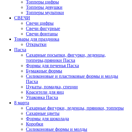
Топперы цифры
Топперы девушки
Топперы мультики
СВЕЧИ
Свечи цифры
Свечи фигурные
Свечи фонтаны
Товары для праздника
Открытки
Пасха
Сахарные посыпки, фигурки, леденцы,
топперы,пряники Пасха
Формы для печенья Пасха
Бумажные формы
Силиконовые и пластиковые формы и молды
Пасха
Цукаты, помадка, специи
Красители для яиц
Упаковка Пасха
8 марта
Сахарные фигурки, леденцы, пряники, топперы
Сахарные цветы
Формы для шоколада
Коробки
Силиконовые формы и молды