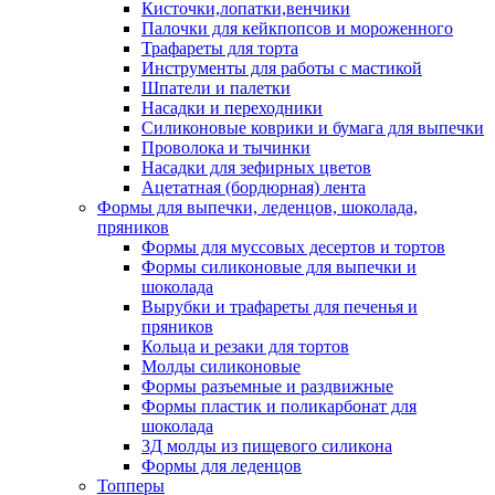
Кисточки,лопатки,венчики
Палочки для кейкпопсов и мороженного
Трафареты для торта
Инструменты для работы с мастикой
Шпатели и палетки
Насадки и переходники
Силиконовые коврики и бумага для выпечки
Проволока и тычинки
Насадки для зефирных цветов
Ацетатная (бордюрная) лента
Формы для выпечки, леденцов, шоколада,
пряников
Формы для муссовых десертов и тортов
Формы силиконовые для выпечки и
шоколада
Вырубки и трафареты для печенья и
пряников
Кольца и резаки для тортов
Молды силиконовые
Формы разъемные и раздвижные
Формы пластик и поликарбонат для
шоколада
3Д молды из пищевого силикона
Формы для леденцов
Топперы