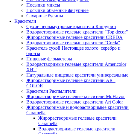
Посыпки миксы
Посыпки обьемные фигурные
Сахарные бусины
Красители
Сухие перламутровые красители Кандурин
Водорастворимые гелевые красители "Top decor"
Жирорастворимые гелевые красители CREDA
Водорастворимые гелевые красители "Creda"
Краситель сухой Настоящее золото, серебро и
бронза
Пищевые фломастеры
Водорастворимые гелевые красители Americolor
ХИТ
Натуральные пищевые красители универсальные
Жирорастворимые гелевые красители ART
COLOR
Красители Распылители
Жирорастворимые гелевые красители Mr.Flavor
Водорастворимые гелевые красители Art Color
Жирорастворимые и водорастворимые красители
Caramella
Жирорастворимые гелевые красители
Caramella
Водорастворимые гелевые красители