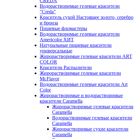
CREDA
Водорастворимые гелевые красители
"Creda"
Краситель сухой Настоящее золото, серебро
и бронза
Пищевые фломастеры
Водорастворимые гелевые красители
Americolor ХИТ
Натуральные пищевые красители
универсальные
Жирорастворимые гелевые красители ART
COLOR
Красители Распылители
Жирорастворимые гелевые красители
Mr.Flavor
Водорастворимые гелевые красители Art
Color
Жирорастворимые и водорастворимые
красители Caramella
Жирорастворимые гелевые красители
Caramella
Водорастворимые гелевые красители
Caramella
Жирорастворимые сухие красители
Caramella