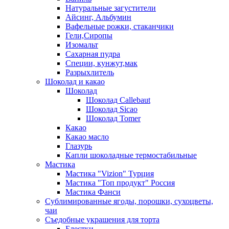
Натуральные загустители
Айсинг, Альбумин
Вафельные рожки, стаканчики
Гели,Сиропы
Изомальт
Сахарная пудра
Специи, кунжут,мак
Разрыхлитель
Шоколад и какао
Шоколад
Шоколад Callebaut
Шоколад Sicao
Шоколад Tomer
Какао
Какао масло
Глазурь
Капли шоколадные термостабильные
Мастика
Мастика "Vizion" Турция
Мастика "Топ продукт" Россия
Мастика Фанси
Сублимированные ягоды, порошки, сухоцветы,
чаи
Съедобные украшения для торта
Блестки