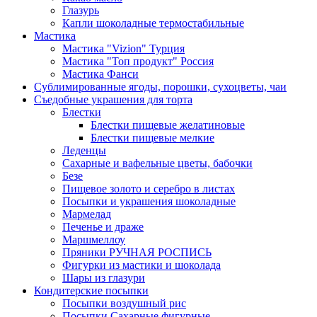
Глазурь
Капли шоколадные термостабильные
Мастика
Мастика "Vizion" Турция
Мастика "Топ продукт" Россия
Мастика Фанси
Сублимированные ягоды, порошки, сухоцветы, чаи
Съедобные украшения для торта
Блестки
Блестки пищевые желатиновые
Блестки пищевые мелкие
Леденцы
Сахарные и вафельные цветы, бабочки
Безе
Пищевое золото и серебро в листах
Посыпки и украшения шоколадные
Мармелад
Печенье и драже
Маршмеллоу
Пряники РУЧНАЯ РОСПИСЬ
Фигурки из мастики и шоколада
Шары из глазури
Кондитерские посыпки
Посыпки воздушный рис
Посыпки Сахарные фигурные