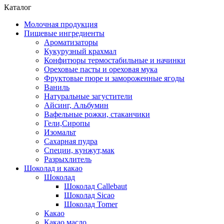
Каталог
Молочная продукция
Пищевые ингредиенты
Ароматизаторы
Кукурузный крахмал
Конфитюры термостабильные и начинки
Ореховые пасты и ореховая мука
Фруктовые пюре и замороженные ягоды
Ваниль
Натуральные загустители
Айсинг, Альбумин
Вафельные рожки, стаканчики
Гели,Сиропы
Изомальт
Сахарная пудра
Специи, кунжут,мак
Разрыхлитель
Шоколад и какао
Шоколад
Шоколад Callebaut
Шоколад Sicao
Шоколад Tomer
Какао
Какао масло