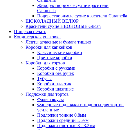
Caramella
Жирорастворимые сухие красители
Caramella
Водорастворимые сухие красители Caramella
ШОКОЛАДНЫЙ ВЕЛЮР
Красители сухие НЕОНОВЫЕ Glican
Пищевая печать
Кондитерская упаковка
Ленты атласные и бумага тишью
Коробки для капкейков
Классические коробки
Цветные коробки
Коробки для тортов
Коробки с ручками
Коробки без ручек
Тубусы
Коробки пластик
Коробки шляпные
Подложки для тортов
Фальш ярусы
Фанерные подложки и подносы для тортов
усиленные
Подложки тонкие 0.8мм
Подложки среднии 1.5мм
Подложки плотные 3 - 3.2мм