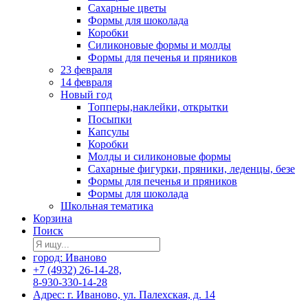
Сахарные цветы
Формы для шоколада
Коробки
Силиконовые формы и молды
Формы для печенья и пряников
23 февраля
14 февраля
Новый год
Топперы,наклейки, открытки
Посыпки
Капсулы
Коробки
Молды и силиконовые формы
Сахарные фигурки, пряники, леденцы, безе
Формы для печенья и пряников
Формы для шоколада
Школьная тематика
Корзина
Поиск
город: Иваново
+7 (4932) 26-14-28,
8-930-330-14-28
Адрес: г. Иваново, ул. Палехская, д. 14