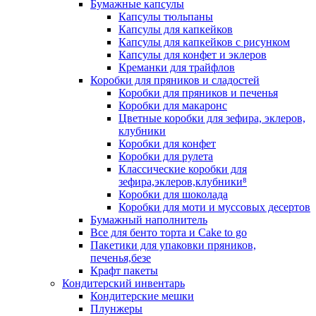
Бумажные капсулы
Капсулы тюльпаны
Капсулы для капкейков
Капсулы для капкейков с рисунком
Капсулы для конфет и эклеров
Креманки для трайфлов
Коробки для пряников и сладостей
Коробки для пряников и печенья
Коробки для макаронс
Цветные коробки для зефира, эклеров,
клубники
Коробки для конфет
Коробки для рулета
Классические коробки для
зефира,эклеров,клубники⁸
Коробки для шоколада
Коробки для моти и муссовых десертов
Бумажный наполнитель
Все для бенто торта и Cake to go
Пакетики для упаковки пряников,
печенья,безе
Крафт пакеты
Кондитерский инвентарь
Кондитерские мешки
Плунжеры