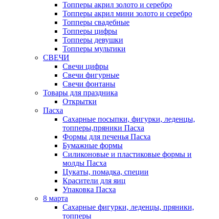
Топперы акрил золото и серебро
Топперы акрил мини золото и серебро
Топперы свадебные
Топперы цифры
Топперы девушки
Топперы мультики
СВЕЧИ
Свечи цифры
Свечи фигурные
Свечи фонтаны
Товары для праздника
Открытки
Пасха
Сахарные посыпки, фигурки, леденцы,
топперы,пряники Пасха
Формы для печенья Пасха
Бумажные формы
Силиконовые и пластиковые формы и
молды Пасха
Цукаты, помадка, специи
Красители для яиц
Упаковка Пасха
8 марта
Сахарные фигурки, леденцы, пряники,
топперы