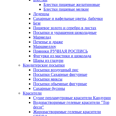
Блестки пищевые желатиновые
Блестки пищевые мелкие
Леденцы
Сахарные и вафельные цветы, бабочки
Безе
Пищевое золото и серебро в листах
Посыпки и украшения шоколадные
Мармелад
Печенье и драже
Маршмеллоу
Пряники РУЧНАЯ РОСПИСЬ
Фигурки из мастики и шоколада
Шары из глазури
Кондитерские посыпки
Посыпки воздушный рис
Посыпки Сахарные фигурные
Посыпки миксы
Посыпки обьемные фигурные
Сахарные бусины
Красители
Сухие перламутровые красители Кандурин
Водорастворимые гелевые красители "Top
decor"
Жирорастворимые гелевые красители