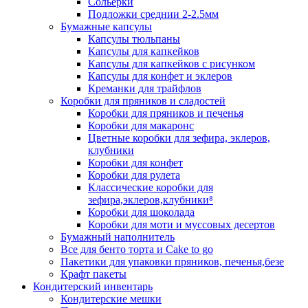
Сольерки
Подложки среднии 2-2.5мм
Бумажные капсулы
Капсулы тюльпаны
Капсулы для капкейков
Капсулы для капкейков с рисунком
Капсулы для конфет и эклеров
Креманки для трайфлов
Коробки для пряников и сладостей
Коробки для пряников и печенья
Коробки для макаронс
Цветные коробки для зефира, эклеров,
клубники
Коробки для конфет
Коробки для рулета
Классические коробки для
зефира,эклеров,клубники⁸
Коробки для шоколада
Коробки для моти и муссовых десертов
Бумажный наполнитель
Все для бенто торта и Cake to go
Пакетики для упаковки пряников, печенья,безе
Крафт пакеты
Кондитерский инвентарь
Кондитерские мешки