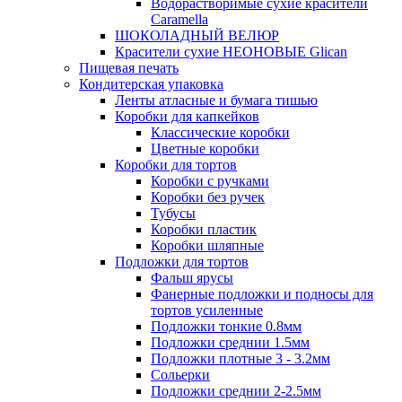
Водорастворимые сухие красители
Caramella
ШОКОЛАДНЫЙ ВЕЛЮР
Красители сухие НЕОНОВЫЕ Glican
Пищевая печать
Кондитерская упаковка
Ленты атласные и бумага тишью
Коробки для капкейков
Классические коробки
Цветные коробки
Коробки для тортов
Коробки с ручками
Коробки без ручек
Тубусы
Коробки пластик
Коробки шляпные
Подложки для тортов
Фальш ярусы
Фанерные подложки и подносы для
тортов усиленные
Подложки тонкие 0.8мм
Подложки среднии 1.5мм
Подложки плотные 3 - 3.2мм
Сольерки
Подложки среднии 2-2.5мм