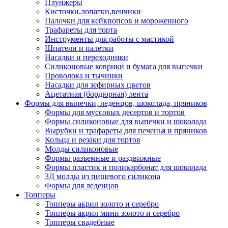
Плунжеры
Кисточки,лопатки,венчики
Палочки для кейкпопсов и мороженного
Трафареты для торта
Инструменты для работы с мастикой
Шпатели и палетки
Насадки и переходники
Силиконовые коврики и бумага для выпечки
Проволока и тычинки
Насадки для зефирных цветов
Ацетатная (бордюрная) лента
Формы для выпечки, леденцов, шоколада, пряников
Формы для муссовых десертов и тортов
Формы силиконовые для выпечки и шоколада
Вырубки и трафареты для печенья и пряников
Кольца и резаки для тортов
Молды силиконовые
Формы разъемные и раздвижные
Формы пластик и поликарбонат для шоколада
3Д молды из пищевого силикона
Формы для леденцов
Топперы
Топперы акрил золото и серебро
Топперы акрил мини золото и серебро
Топперы свадебные