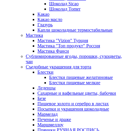
Шоколад Sicao
Шоколад Tomer
Какао
Какао масло
Глазурь
Капли шоколадные термостабильные
Мастика
Мастика "Vizion" Турция
Мастика "Топ продукт" Россия
Мастика Фанси
Сублимированные ягоды, порошки, сухоцветы,
чаи
Съедобные украшения для торта
Блестки
Блестки пищевые желатиновые
Блестки пищевые мелкие
Леденцы
Сахарные и вафельные цветы, бабочки
Безе
Пищевое золото и серебро в листах
Посыпки и украшения шоколадные
Мармелад
Печенье и драже
Маршмеллоу
Пряники РУЧНАЯ РОСПИСЬ