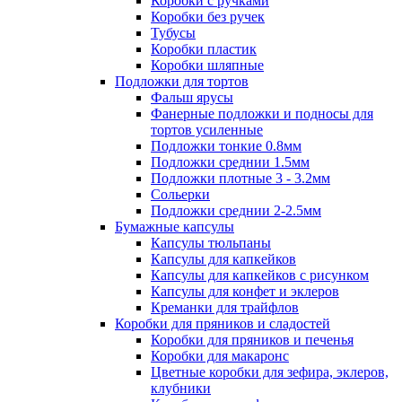
Коробки с ручками
Коробки без ручек
Тубусы
Коробки пластик
Коробки шляпные
Подложки для тортов
Фальш ярусы
Фанерные подложки и подносы для
тортов усиленные
Подложки тонкие 0.8мм
Подложки среднии 1.5мм
Подложки плотные 3 - 3.2мм
Сольерки
Подложки среднии 2-2.5мм
Бумажные капсулы
Капсулы тюльпаны
Капсулы для капкейков
Капсулы для капкейков с рисунком
Капсулы для конфет и эклеров
Креманки для трайфлов
Коробки для пряников и сладостей
Коробки для пряников и печенья
Коробки для макаронс
Цветные коробки для зефира, эклеров,
клубники