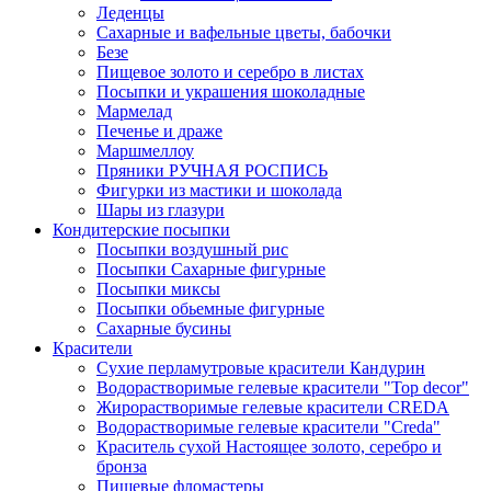
Леденцы
Сахарные и вафельные цветы, бабочки
Безе
Пищевое золото и серебро в листах
Посыпки и украшения шоколадные
Мармелад
Печенье и драже
Маршмеллоу
Пряники РУЧНАЯ РОСПИСЬ
Фигурки из мастики и шоколада
Шары из глазури
Кондитерские посыпки
Посыпки воздушный рис
Посыпки Сахарные фигурные
Посыпки миксы
Посыпки обьемные фигурные
Сахарные бусины
Красители
Сухие перламутровые красители Кандурин
Водорастворимые гелевые красители "Top decor"
Жирорастворимые гелевые красители CREDA
Водорастворимые гелевые красители "Creda"
Краситель сухой Настоящее золото, серебро и
бронза
Пищевые фломастеры