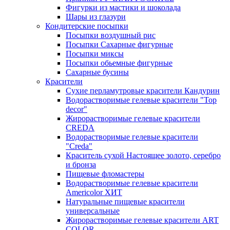
Фигурки из мастики и шоколада
Шары из глазури
Кондитерские посыпки
Посыпки воздушный рис
Посыпки Сахарные фигурные
Посыпки миксы
Посыпки обьемные фигурные
Сахарные бусины
Красители
Сухие перламутровые красители Кандурин
Водорастворимые гелевые красители "Top
decor"
Жирорастворимые гелевые красители
CREDA
Водорастворимые гелевые красители
"Creda"
Краситель сухой Настоящее золото, серебро
и бронза
Пищевые фломастеры
Водорастворимые гелевые красители
Americolor ХИТ
Натуральные пищевые красители
универсальные
Жирорастворимые гелевые красители ART
COLOR