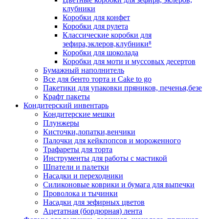
клубники
Коробки для конфет
Коробки для рулета
Классические коробки для
зефира,эклеров,клубники⁸
Коробки для шоколада
Коробки для моти и муссовых десертов
Бумажный наполнитель
Все для бенто торта и Cake to go
Пакетики для упаковки пряников, печенья,безе
Крафт пакеты
Кондитерский инвентарь
Кондитерские мешки
Плунжеры
Кисточки,лопатки,венчики
Палочки для кейкпопсов и мороженного
Трафареты для торта
Инструменты для работы с мастикой
Шпатели и палетки
Насадки и переходники
Силиконовые коврики и бумага для выпечки
Проволока и тычинки
Насадки для зефирных цветов
Ацетатная (бордюрная) лента