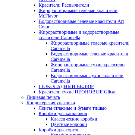
Красители Распылители
Жирорастворимые гелевые красители
Mr.Flavor
Водорастворимые гелевые красители Art
Color
Жирорастворимые и водорастворимые
красители Caramella
Жирорастворимые гелевые красители
Caramella
Водорастворимые гелевые красители
Caramella
Жирорастворимые сухие красители
Caramella
Водорастворимые сухие красители
Caramella
ШОКОЛАДНЫЙ ВЕЛЮР
Красители сухие НЕОНОВЫЕ Glican
Пищевая печать
Кондитерская упаковка
Ленты атласные и бумага тишью
Коробки для капкейков
Классические коробки
Цветные коробки
Коробки для тортов