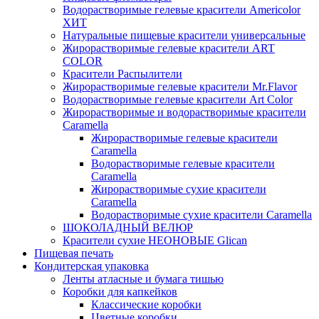
Водорастворимые гелевые красители Americolor
ХИТ
Натуральные пищевые красители универсальные
Жирорастворимые гелевые красители ART
COLOR
Красители Распылители
Жирорастворимые гелевые красители Mr.Flavor
Водорастворимые гелевые красители Art Color
Жирорастворимые и водорастворимые красители
Caramella
Жирорастворимые гелевые красители
Caramella
Водорастворимые гелевые красители
Caramella
Жирорастворимые сухие красители
Caramella
Водорастворимые сухие красители Caramella
ШОКОЛАДНЫЙ ВЕЛЮР
Красители сухие НЕОНОВЫЕ Glican
Пищевая печать
Кондитерская упаковка
Ленты атласные и бумага тишью
Коробки для капкейков
Классические коробки
Цветные коробки