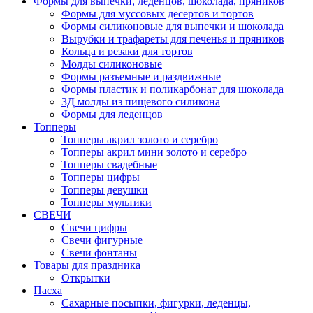
Формы для выпечки, леденцов, шоколада, пряников
Формы для муссовых десертов и тортов
Формы силиконовые для выпечки и шоколада
Вырубки и трафареты для печенья и пряников
Кольца и резаки для тортов
Молды силиконовые
Формы разъемные и раздвижные
Формы пластик и поликарбонат для шоколада
3Д молды из пищевого силикона
Формы для леденцов
Топперы
Топперы акрил золото и серебро
Топперы акрил мини золото и серебро
Топперы свадебные
Топперы цифры
Топперы девушки
Топперы мультики
СВЕЧИ
Свечи цифры
Свечи фигурные
Свечи фонтаны
Товары для праздника
Открытки
Пасха
Сахарные посыпки, фигурки, леденцы,