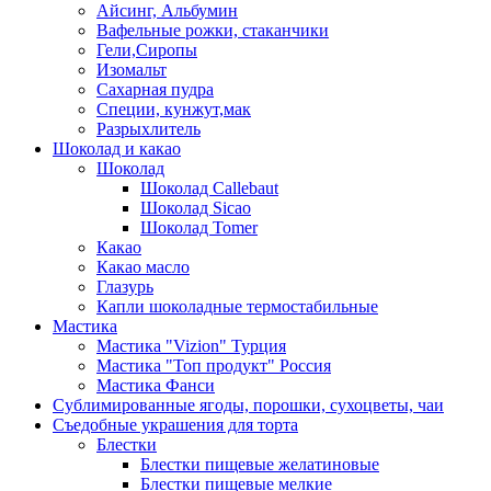
Айсинг, Альбумин
Вафельные рожки, стаканчики
Гели,Сиропы
Изомальт
Сахарная пудра
Специи, кунжут,мак
Разрыхлитель
Шоколад и какао
Шоколад
Шоколад Callebaut
Шоколад Sicao
Шоколад Tomer
Какао
Какао масло
Глазурь
Капли шоколадные термостабильные
Мастика
Мастика "Vizion" Турция
Мастика "Топ продукт" Россия
Мастика Фанси
Сублимированные ягоды, порошки, сухоцветы, чаи
Съедобные украшения для торта
Блестки
Блестки пищевые желатиновые
Блестки пищевые мелкие