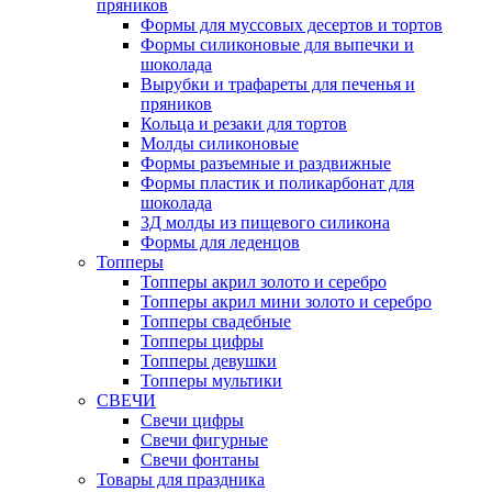
пряников
Формы для муссовых десертов и тортов
Формы силиконовые для выпечки и
шоколада
Вырубки и трафареты для печенья и
пряников
Кольца и резаки для тортов
Молды силиконовые
Формы разъемные и раздвижные
Формы пластик и поликарбонат для
шоколада
3Д молды из пищевого силикона
Формы для леденцов
Топперы
Топперы акрил золото и серебро
Топперы акрил мини золото и серебро
Топперы свадебные
Топперы цифры
Топперы девушки
Топперы мультики
СВЕЧИ
Свечи цифры
Свечи фигурные
Свечи фонтаны
Товары для праздника