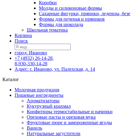
Коробки
Молды и силиконовые формы
Сахарные фигурки, пряники, леденцы, безе
Формы для печенья и пряников
Формы для шоколада
Школьная тематика
Корзина
Поиск
город: Иваново
+7 (4932) 26-14-28,
8-930-330-14-28
Адрес: г. Иваново, ул. Палехская, д. 14
Каталог
Молочная продукция
Пищевые ингредиенты
Ароматизаторы
Кукурузный крахмал
Конфитюры термостабильные и начинки
Ореховые пасты и ореховая мука
Фруктовые пюре и замороженные ягоды
Ваниль
Натуральные загустители