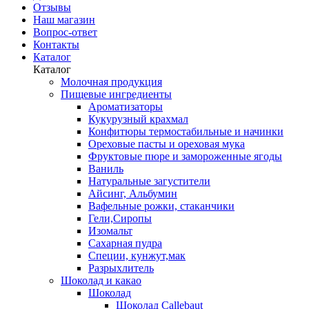
Отзывы
Наш магазин
Вопрос-ответ
Контакты
Каталог
Каталог
Молочная продукция
Пищевые ингредиенты
Ароматизаторы
Кукурузный крахмал
Конфитюры термостабильные и начинки
Ореховые пасты и ореховая мука
Фруктовые пюре и замороженные ягоды
Ваниль
Натуральные загустители
Айсинг, Альбумин
Вафельные рожки, стаканчики
Гели,Сиропы
Изомальт
Сахарная пудра
Специи, кунжут,мак
Разрыхлитель
Шоколад и какао
Шоколад
Шоколад Callebaut