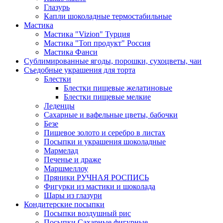
Глазурь
Капли шоколадные термостабильные
Мастика
Мастика "Vizion" Турция
Мастика "Топ продукт" Россия
Мастика Фанси
Сублимированные ягоды, порошки, сухоцветы, чаи
Съедобные украшения для торта
Блестки
Блестки пищевые желатиновые
Блестки пищевые мелкие
Леденцы
Сахарные и вафельные цветы, бабочки
Безе
Пищевое золото и серебро в листах
Посыпки и украшения шоколадные
Мармелад
Печенье и драже
Маршмеллоу
Пряники РУЧНАЯ РОСПИСЬ
Фигурки из мастики и шоколада
Шары из глазури
Кондитерские посыпки
Посыпки воздушный рис
Посыпки Сахарные фигурные