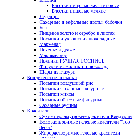
Блестки пищевые желатиновые
Блестки пищевые мелкие
Леденцы
Сахарные и вафельные цветы, бабочки
Безе
Пищевое золото и серебро в листах
Посыпки и украшения шоколадные
Мармелад
Печенье и драже
Маршмеллоу
Пряники РУЧНАЯ РОСПИСЬ
Фигурки из мастики и шоколада
Шары из глазури
Кондитерские посыпки
Посыпки воздушный рис
Посыпки Сахарные фигурные
Посыпки миксы
Посыпки обьемные фигурные
Сахарные бусины
Красители
Сухие перламутровые красители Кандурин
Водорастворимые гелевые красители "Top
decor"
Жирорастворимые гелевые красители