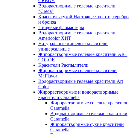
CREDA
Водорастворимые гелевые красители
"Creda"
Краситель сухой Настоящее золото, серебро
и бронза
Пищевые фломастеры
Водорастворимые гелевые красители
Americolor ХИТ
Натуральные пищевые красители
универсальные
Жирорастворимые гелевые красители ART
COLOR
Красители Распылители
Жирорастворимые гелевые красители
Mr.Flavor
Водорастворимые гелевые красители Art
Color
Жирорастворимые и водорастворимые
красители Caramella
Жирорастворимые гелевые красители
Caramella
Водорастворимые гелевые красители
Caramella
Жирорастворимые сухие красители
Caramella