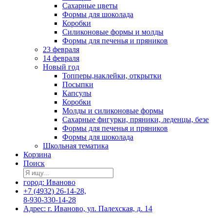
Сахарные цветы
Формы для шоколада
Коробки
Силиконовые формы и молды
Формы для печенья и пряников
23 февраля
14 февраля
Новый год
Топперы,наклейки, открытки
Посыпки
Капсулы
Коробки
Молды и силиконовые формы
Сахарные фигурки, пряники, леденцы, безе
Формы для печенья и пряников
Формы для шоколада
Школьная тематика
Корзина
Поиск
город: Иваново
+7 (4932) 26-14-28,
8-930-330-14-28
Адрес: г. Иваново, ул. Палехская, д. 14