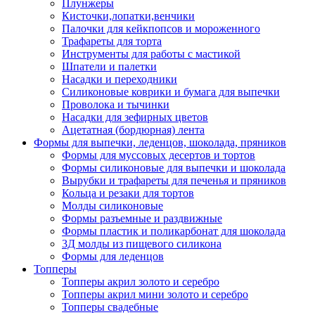
Плунжеры
Кисточки,лопатки,венчики
Палочки для кейкпопсов и мороженного
Трафареты для торта
Инструменты для работы с мастикой
Шпатели и палетки
Насадки и переходники
Силиконовые коврики и бумага для выпечки
Проволока и тычинки
Насадки для зефирных цветов
Ацетатная (бордюрная) лента
Формы для выпечки, леденцов, шоколада, пряников
Формы для муссовых десертов и тортов
Формы силиконовые для выпечки и шоколада
Вырубки и трафареты для печенья и пряников
Кольца и резаки для тортов
Молды силиконовые
Формы разъемные и раздвижные
Формы пластик и поликарбонат для шоколада
3Д молды из пищевого силикона
Формы для леденцов
Топперы
Топперы акрил золото и серебро
Топперы акрил мини золото и серебро
Топперы свадебные