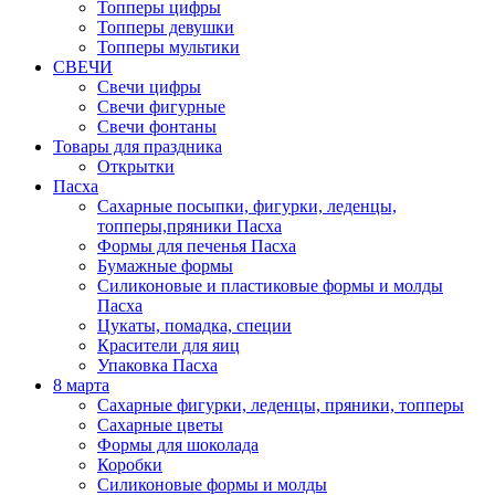
Топперы цифры
Топперы девушки
Топперы мультики
СВЕЧИ
Свечи цифры
Свечи фигурные
Свечи фонтаны
Товары для праздника
Открытки
Пасха
Сахарные посыпки, фигурки, леденцы,
топперы,пряники Пасха
Формы для печенья Пасха
Бумажные формы
Силиконовые и пластиковые формы и молды
Пасха
Цукаты, помадка, специи
Красители для яиц
Упаковка Пасха
8 марта
Сахарные фигурки, леденцы, пряники, топперы
Сахарные цветы
Формы для шоколада
Коробки
Силиконовые формы и молды