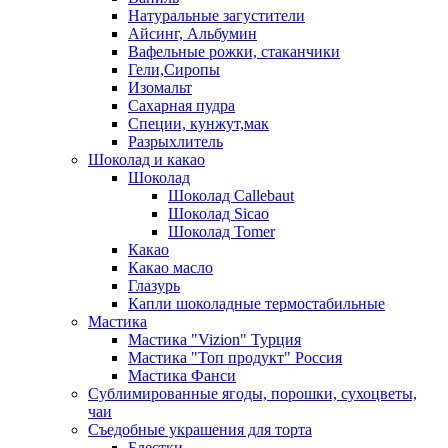
Натуральные загустители
Айсинг, Альбумин
Вафельные рожки, стаканчики
Гели,Сиропы
Изомальт
Сахарная пудра
Специи, кунжут,мак
Разрыхлитель
Шоколад и какао
Шоколад
Шоколад Callebaut
Шоколад Sicao
Шоколад Tomer
Какао
Какао масло
Глазурь
Капли шоколадные термостабильные
Мастика
Мастика "Vizion" Турция
Мастика "Топ продукт" Россия
Мастика Фанси
Сублимированные ягоды, порошки, сухоцветы,
чаи
Съедобные украшения для торта
Блестки