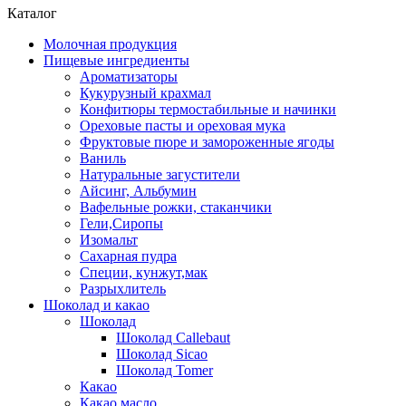
Каталог
Молочная продукция
Пищевые ингредиенты
Ароматизаторы
Кукурузный крахмал
Конфитюры термостабильные и начинки
Ореховые пасты и ореховая мука
Фруктовые пюре и замороженные ягоды
Ваниль
Натуральные загустители
Айсинг, Альбумин
Вафельные рожки, стаканчики
Гели,Сиропы
Изомальт
Сахарная пудра
Специи, кунжут,мак
Разрыхлитель
Шоколад и какао
Шоколад
Шоколад Callebaut
Шоколад Sicao
Шоколад Tomer
Какао
Какао масло