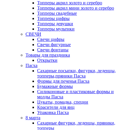
Топперы акрил золото и серебро
Топперы акрил мини золото и серебро
Топперы свадебные
Топперы цифры
Топперы девушки
Топперы мультики
СВЕЧИ
Свечи цифры
Свечи фигурные
Свечи фонтаны
Товары для праздника
Открытки
Пасха
Сахарные посыпки, фигурки, леденцы,
топперы,пряники Пасха
Формы для печенья Пасха
Бумажные формы
Силиконовые и пластиковые формы и
молды Пасха
Цукаты, помадка, специи
Красители для яиц
Упаковка Пасха
8 марта
Сахарные фигурки, леденцы, пряники,
топперы