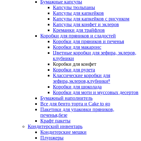
Бумажные капсулы
Капсулы тюльпаны
Капсулы для капкейков
Капсулы для капкейков с рисунком
Капсулы для конфет и эклеров
Креманки для трайфлов
Коробки для пряников и сладостей
Коробки для пряников и печенья
Коробки для макаронс
Цветные коробки для зефира, эклеров,
клубники
Коробки для конфет
Коробки для рулета
Классические коробки для
зефира,эклеров,клубники⁸
Коробки для шоколада
Коробки для моти и муссовых десертов
Бумажный наполнитель
Все для бенто торта и Cake to go
Пакетики для упаковки пряников,
печенья,безе
Крафт пакеты
Кондитерский инвентарь
Кондитерские мешки
Плунжеры