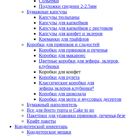
Сольерки
Подложки среднии 2-2.5мм
Бумажные капсулы
Капсулы тюльпаны
Капсулы для капкейков
Капсулы для капкейков с рисунком
Капсулы для конфет и эклеров
Креманки для трайфлов
Коробки для пряников и сладостей
Коробки для пряников и печенья
Коробки для макаронс
Цветные коробки для зефира, эклеров,
клубники
Коробки для конфет
Коробки для рулета
Классические коробки для
зефира,эклеров,клубники⁸
Коробки для шоколада
Коробки для моти и муссовых десертов
Бумажный наполнитель
Все для бенто торта и Cake to go
Пакетики для упаковки пряников, печенья,безе
Крафт пакеты
Кондитерский инвентарь
Кондитерские мешки