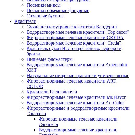
Посыпки миксы
Посыпки обьемные фигурные
Сахарные бусины
Красители
Сухие перламутровые красители Кандурин
Водорастворимые гелевые красители "Top decor"
Жирорастворимые гелевые красители CREDA
Водорастворимые гелевые красители "Creda"
Краситель сухой Настоящее золото, серебро и
бронза
Пищевые фломастеры
Водорастворимые гелевые красители Americolor
ХИТ
Натуральные пищевые красители универсальные
Жирорастворимые гелевые красители ART
COLOR
Красители Распылители
Жирорастворимые гелевые красители Mr.Flavor
Водорастворимые гелевые красители Art Color
Жирорастворимые и водорастворимые красители
Caramella
Жирорастворимые гелевые красители
Caramella
Водорастворимые гелевые красители