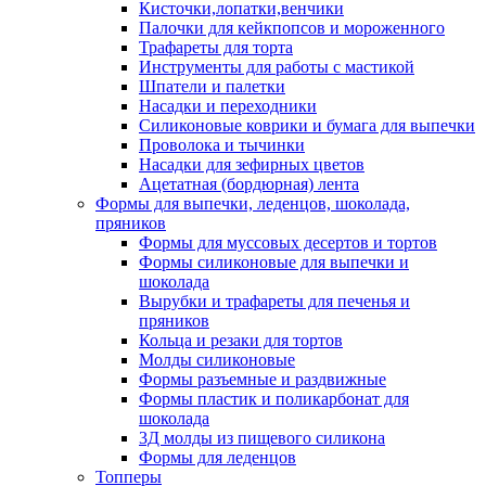
Кисточки,лопатки,венчики
Палочки для кейкпопсов и мороженного
Трафареты для торта
Инструменты для работы с мастикой
Шпатели и палетки
Насадки и переходники
Силиконовые коврики и бумага для выпечки
Проволока и тычинки
Насадки для зефирных цветов
Ацетатная (бордюрная) лента
Формы для выпечки, леденцов, шоколада,
пряников
Формы для муссовых десертов и тортов
Формы силиконовые для выпечки и
шоколада
Вырубки и трафареты для печенья и
пряников
Кольца и резаки для тортов
Молды силиконовые
Формы разъемные и раздвижные
Формы пластик и поликарбонат для
шоколада
3Д молды из пищевого силикона
Формы для леденцов
Топперы