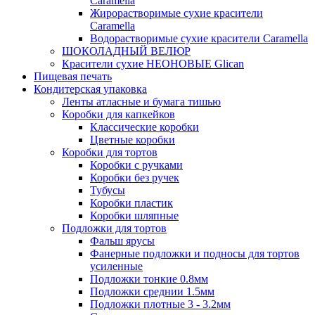
Caramella
Жирорастворимые сухие красители
Caramella
Водорастворимые сухие красители Caramella
ШОКОЛАДНЫЙ ВЕЛЮР
Красители сухие НЕОНОВЫЕ Glican
Пищевая печать
Кондитерская упаковка
Ленты атласные и бумага тишью
Коробки для капкейков
Классические коробки
Цветные коробки
Коробки для тортов
Коробки с ручками
Коробки без ручек
Тубусы
Коробки пластик
Коробки шляпные
Подложки для тортов
Фальш ярусы
Фанерные подложки и подносы для тортов
усиленные
Подложки тонкие 0.8мм
Подложки среднии 1.5мм
Подложки плотные 3 - 3.2мм