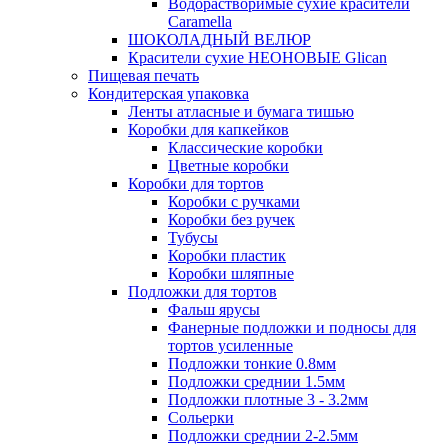
Водорастворимые сухие красители
Caramella
ШОКОЛАДНЫЙ ВЕЛЮР
Красители сухие НЕОНОВЫЕ Glican
Пищевая печать
Кондитерская упаковка
Ленты атласные и бумага тишью
Коробки для капкейков
Классические коробки
Цветные коробки
Коробки для тортов
Коробки с ручками
Коробки без ручек
Тубусы
Коробки пластик
Коробки шляпные
Подложки для тортов
Фальш ярусы
Фанерные подложки и подносы для
тортов усиленные
Подложки тонкие 0.8мм
Подложки среднии 1.5мм
Подложки плотные 3 - 3.2мм
Сольерки
Подложки среднии 2-2.5мм