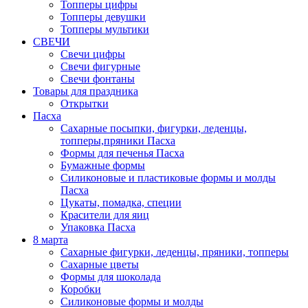
Топперы цифры
Топперы девушки
Топперы мультики
СВЕЧИ
Свечи цифры
Свечи фигурные
Свечи фонтаны
Товары для праздника
Открытки
Пасха
Сахарные посыпки, фигурки, леденцы,
топперы,пряники Пасха
Формы для печенья Пасха
Бумажные формы
Силиконовые и пластиковые формы и молды
Пасха
Цукаты, помадка, специи
Красители для яиц
Упаковка Пасха
8 марта
Сахарные фигурки, леденцы, пряники, топперы
Сахарные цветы
Формы для шоколада
Коробки
Силиконовые формы и молды