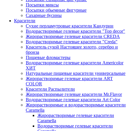
Посыпки миксы
Посыпки обьемные фигурные
Сахарные бусины
Красители
Сухие перламутровые красители Кандурин
Водорастворимые гелевые красители "Top decor"
Жирорастворимые гелевые красители CREDA
Водорастворимые гелевые красители "Creda"
Краситель сухой Настоящее золото, серебро и
бронза
Пищевые фломастеры
Водорастворимые гелевые красители Americolor
ХИТ
Натуральные пищевые красители универсальные
Жирорастворимые гелевые красители ART
COLOR
Красители Распылители
Жирорастворимые гелевые красители Mr.Flavor
Водорастворимые гелевые красители Art Color
Жирорастворимые и водорастворимые красители
Caramella
Жирорастворимые гелевые красители
Caramella
Водорастворимые гелевые красители