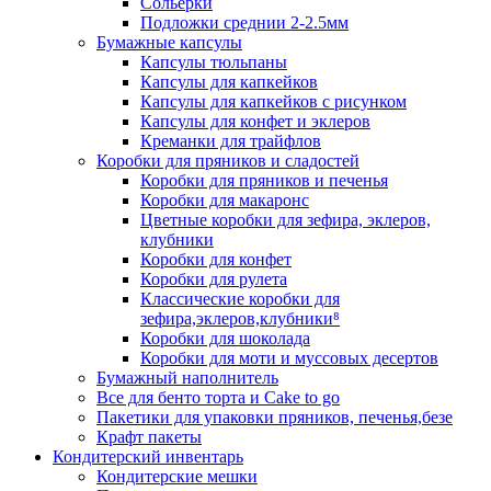
Сольерки
Подложки среднии 2-2.5мм
Бумажные капсулы
Капсулы тюльпаны
Капсулы для капкейков
Капсулы для капкейков с рисунком
Капсулы для конфет и эклеров
Креманки для трайфлов
Коробки для пряников и сладостей
Коробки для пряников и печенья
Коробки для макаронс
Цветные коробки для зефира, эклеров,
клубники
Коробки для конфет
Коробки для рулета
Классические коробки для
зефира,эклеров,клубники⁸
Коробки для шоколада
Коробки для моти и муссовых десертов
Бумажный наполнитель
Все для бенто торта и Cake to go
Пакетики для упаковки пряников, печенья,безе
Крафт пакеты
Кондитерский инвентарь
Кондитерские мешки