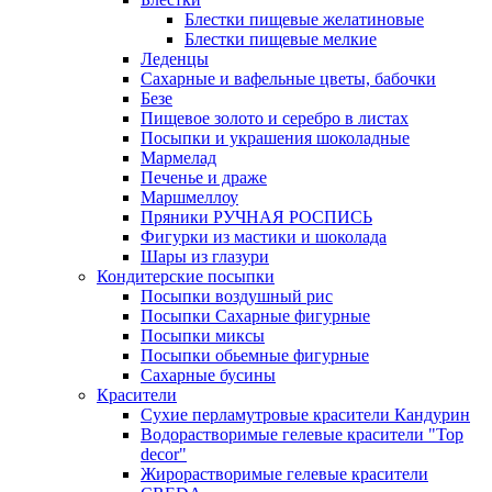
Блестки пищевые желатиновые
Блестки пищевые мелкие
Леденцы
Сахарные и вафельные цветы, бабочки
Безе
Пищевое золото и серебро в листах
Посыпки и украшения шоколадные
Мармелад
Печенье и драже
Маршмеллоу
Пряники РУЧНАЯ РОСПИСЬ
Фигурки из мастики и шоколада
Шары из глазури
Кондитерские посыпки
Посыпки воздушный рис
Посыпки Сахарные фигурные
Посыпки миксы
Посыпки обьемные фигурные
Сахарные бусины
Красители
Сухие перламутровые красители Кандурин
Водорастворимые гелевые красители "Top
decor"
Жирорастворимые гелевые красители