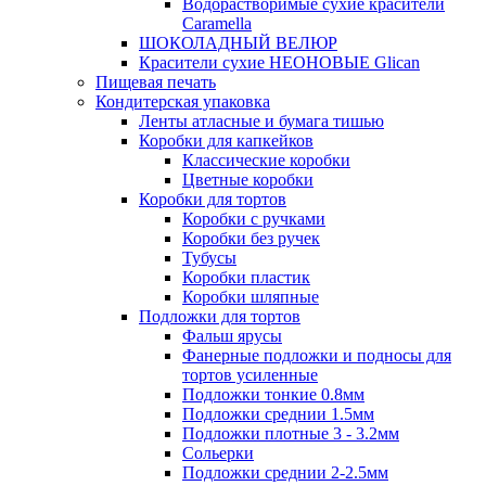
Водорастворимые сухие красители
Caramella
ШОКОЛАДНЫЙ ВЕЛЮР
Красители сухие НЕОНОВЫЕ Glican
Пищевая печать
Кондитерская упаковка
Ленты атласные и бумага тишью
Коробки для капкейков
Классические коробки
Цветные коробки
Коробки для тортов
Коробки с ручками
Коробки без ручек
Тубусы
Коробки пластик
Коробки шляпные
Подложки для тортов
Фальш ярусы
Фанерные подложки и подносы для
тортов усиленные
Подложки тонкие 0.8мм
Подложки среднии 1.5мм
Подложки плотные 3 - 3.2мм
Сольерки
Подложки среднии 2-2.5мм