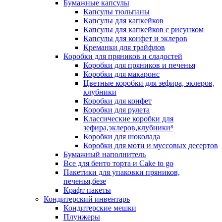
Бумажные капсулы
Капсулы тюльпаны
Капсулы для капкейков
Капсулы для капкейков с рисунком
Капсулы для конфет и эклеров
Креманки для трайфлов
Коробки для пряников и сладостей
Коробки для пряников и печенья
Коробки для макаронс
Цветные коробки для зефира, эклеров,
клубники
Коробки для конфет
Коробки для рулета
Классические коробки для
зефира,эклеров,клубники⁸
Коробки для шоколада
Коробки для моти и муссовых десертов
Бумажный наполнитель
Все для бенто торта и Cake to go
Пакетики для упаковки пряников,
печенья,безе
Крафт пакеты
Кондитерский инвентарь
Кондитерские мешки
Плунжеры