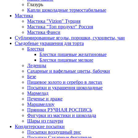
Глазурь
Капли шоколадные термостабильные
Мастика
Мастика "Vizion" Турция
Мастика "Топ продукт" Россия
Мастика Фанси
Сублимированные ягоды, порошки, сухоцветы, чаи
Съедобные украшения для торта
Блестки
Блестки пищевые желатиновые
Блестки пищевые мелкие
Леденцы
Сахарные и вафельные цветы, бабочки
Безе
Пищевое золото и серебро в листах
Посыпки и украшения шоколадные
Мармелад
Печенье и драже
Маршмеллоу
Пряники РУЧНАЯ РОСПИСЬ
Фигурки из мастики и шоколада
Шары из глазури
Кондитерские посыпки
Посыпки воздушный рис
Посыпки Сахарные фигурные