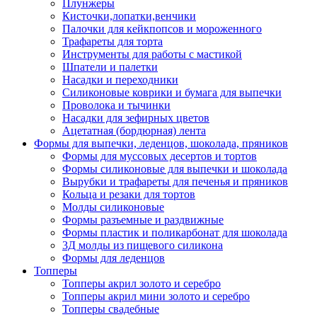
Плунжеры
Кисточки,лопатки,венчики
Палочки для кейкпопсов и мороженного
Трафареты для торта
Инструменты для работы с мастикой
Шпатели и палетки
Насадки и переходники
Силиконовые коврики и бумага для выпечки
Проволока и тычинки
Насадки для зефирных цветов
Ацетатная (бордюрная) лента
Формы для выпечки, леденцов, шоколада, пряников
Формы для муссовых десертов и тортов
Формы силиконовые для выпечки и шоколада
Вырубки и трафареты для печенья и пряников
Кольца и резаки для тортов
Молды силиконовые
Формы разъемные и раздвижные
Формы пластик и поликарбонат для шоколада
3Д молды из пищевого силикона
Формы для леденцов
Топперы
Топперы акрил золото и серебро
Топперы акрил мини золото и серебро
Топперы свадебные