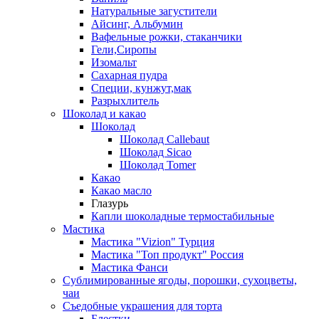
Натуральные загустители
Айсинг, Альбумин
Вафельные рожки, стаканчики
Гели,Сиропы
Изомальт
Сахарная пудра
Специи, кунжут,мак
Разрыхлитель
Шоколад и какао
Шоколад
Шоколад Callebaut
Шоколад Sicao
Шоколад Tomer
Какао
Какао масло
Глазурь
Капли шоколадные термостабильные
Мастика
Мастика "Vizion" Турция
Мастика "Топ продукт" Россия
Мастика Фанси
Сублимированные ягоды, порошки, сухоцветы,
чаи
Съедобные украшения для торта
Блестки