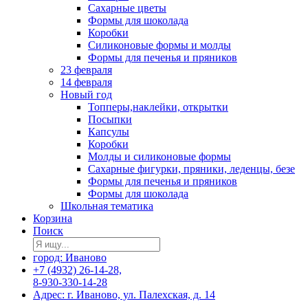
Сахарные цветы
Формы для шоколада
Коробки
Силиконовые формы и молды
Формы для печенья и пряников
23 февраля
14 февраля
Новый год
Топперы,наклейки, открытки
Посыпки
Капсулы
Коробки
Молды и силиконовые формы
Сахарные фигурки, пряники, леденцы, безе
Формы для печенья и пряников
Формы для шоколада
Школьная тематика
Корзина
Поиск
город: Иваново
+7 (4932) 26-14-28,
8-930-330-14-28
Адрес: г. Иваново, ул. Палехская, д. 14