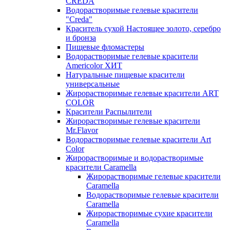
CREDA
Водорастворимые гелевые красители
"Creda"
Краситель сухой Настоящее золото, серебро
и бронза
Пищевые фломастеры
Водорастворимые гелевые красители
Americolor ХИТ
Натуральные пищевые красители
универсальные
Жирорастворимые гелевые красители ART
COLOR
Красители Распылители
Жирорастворимые гелевые красители
Mr.Flavor
Водорастворимые гелевые красители Art
Color
Жирорастворимые и водорастворимые
красители Caramella
Жирорастворимые гелевые красители
Caramella
Водорастворимые гелевые красители
Caramella
Жирорастворимые сухие красители
Caramella