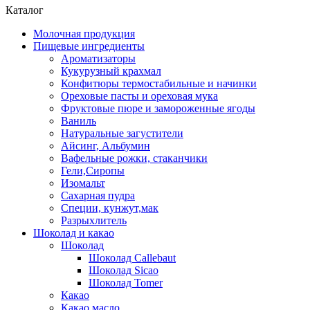
Каталог
Молочная продукция
Пищевые ингредиенты
Ароматизаторы
Кукурузный крахмал
Конфитюры термостабильные и начинки
Ореховые пасты и ореховая мука
Фруктовые пюре и замороженные ягоды
Ваниль
Натуральные загустители
Айсинг, Альбумин
Вафельные рожки, стаканчики
Гели,Сиропы
Изомальт
Сахарная пудра
Специи, кунжут,мак
Разрыхлитель
Шоколад и какао
Шоколад
Шоколад Callebaut
Шоколад Sicao
Шоколад Tomer
Какао
Какао масло