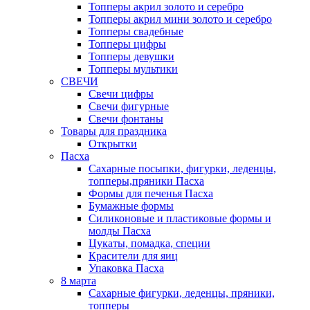
Топперы акрил золото и серебро
Топперы акрил мини золото и серебро
Топперы свадебные
Топперы цифры
Топперы девушки
Топперы мультики
СВЕЧИ
Свечи цифры
Свечи фигурные
Свечи фонтаны
Товары для праздника
Открытки
Пасха
Сахарные посыпки, фигурки, леденцы,
топперы,пряники Пасха
Формы для печенья Пасха
Бумажные формы
Силиконовые и пластиковые формы и
молды Пасха
Цукаты, помадка, специи
Красители для яиц
Упаковка Пасха
8 марта
Сахарные фигурки, леденцы, пряники,
топперы