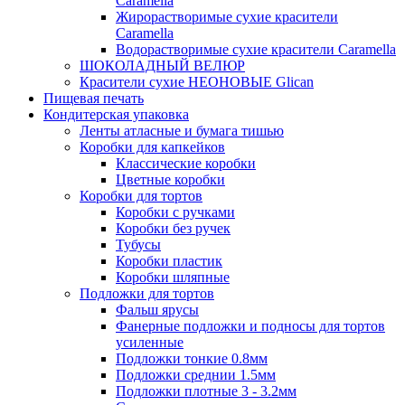
Caramella
Жирорастворимые сухие красители
Caramella
Водорастворимые сухие красители Caramella
ШОКОЛАДНЫЙ ВЕЛЮР
Красители сухие НЕОНОВЫЕ Glican
Пищевая печать
Кондитерская упаковка
Ленты атласные и бумага тишью
Коробки для капкейков
Классические коробки
Цветные коробки
Коробки для тортов
Коробки с ручками
Коробки без ручек
Тубусы
Коробки пластик
Коробки шляпные
Подложки для тортов
Фальш ярусы
Фанерные подложки и подносы для тортов
усиленные
Подложки тонкие 0.8мм
Подложки среднии 1.5мм
Подложки плотные 3 - 3.2мм