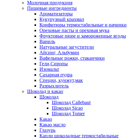
Молочная продукция
Пищевые ингредиенты
Ароматизаторы
Кукурузный крахмал
Конфитюры термостабильные и начинки
Ореховые пасты и ореховая мука
Фруктовые пюре и замороженные ягоды
Ваниль
Натуральные загустители
Айсинг, Альбумин
Вафельные рожки, стаканчики
Гели,Сиропы
Изомальт
Сахарная пудра
Специи, кунжут,мак
Разрыхлитель
Шоколад и какао
Шоколад
Шоколад Callebaut
Шоколад Sicao
Шоколад Tomer
Какао
Какао масло
Глазурь
Капли шоколадные термостабильные