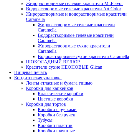
Жирорастворимые гелевые красители Mr.Flavor
Водорастворимые гелевые красители Art Color
Жирорастворимые и водорастворимые красители
Caramella
Жирорастворимые гелевые красители
Caramella
Водорастворимые гелевые красители
Caramella
Жирорастворимые сухие красители
Caramella
Водорастворимые сухие красители Caramella
ШОКОЛАДНЫЙ ВЕЛЮР
Красители сухие НЕОНОВЫЕ Glican
Пищевая печать
Кондитерская упаковка
Ленты атласные и бумага тишью
Коробки для капкейков
Классические коробки
Цветные коробки
Коробки для тортов
Коробки с ручками
Коробки без ручек
Тубусы
Коробки пластик
Коробки шляпные