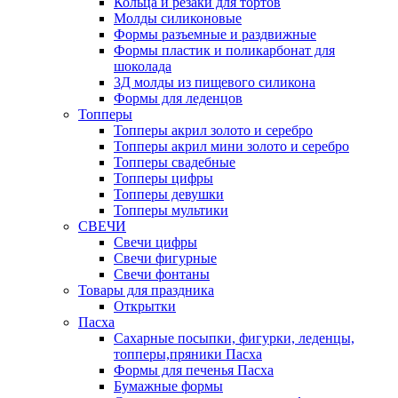
Кольца и резаки для тортов
Молды силиконовые
Формы разъемные и раздвижные
Формы пластик и поликарбонат для
шоколада
3Д молды из пищевого силикона
Формы для леденцов
Топперы
Топперы акрил золото и серебро
Топперы акрил мини золото и серебро
Топперы свадебные
Топперы цифры
Топперы девушки
Топперы мультики
СВЕЧИ
Свечи цифры
Свечи фигурные
Свечи фонтаны
Товары для праздника
Открытки
Пасха
Сахарные посыпки, фигурки, леденцы,
топперы,пряники Пасха
Формы для печенья Пасха
Бумажные формы