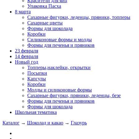
Красители для яиц
Упаковка Пасха
8 марта
Сахарные фигурки, леденцы, пряники, топперы
Сахарные цветы
Формы для шоколада
Коробки
Силиконовые формы и молды
Формы для печенья и пряников
23 февраля
14 февраля
Новый год
Топперы,наклейки, открытки
Посыпки
Капсулы
Коробки
Молды и силиконовые формы
Сахарные фигурки, пряники, леденцы, безе
Формы для печенья и пряников
Формы для шоколада
Школьная тематика
Каталог
→
Шоколад и какао
→
Глазурь