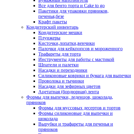
Бумажный наполнитель
Все для бенто торта и Cake to go
Пакетики для упаковки пряников,
печенья,безе
Крафт пакеты
Кондитерский инвентарь
Кондитерские мешки
Плунжеры
Кисточки,лопатки,венчики
Палочки для кейкпопсов и мороженного
Трафареты для торта
Инструменты для работы с мастикой
Шпатели и палетки
Насадки и переходники
Силиконовые коврики и бумага для выпечки
Проволока и тычинки
Насадки для зефирных цветов
Ацетатная (бордюрная) лента
Формы для выпечки, леденцов, шоколада,
пряников
Формы для муссовых десертов и тортов
Формы силиконовые для выпечки и
шоколада
Вырубки и трафареты для печенья и
пряников