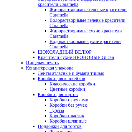
красители Caramella
Жирорастворимые гелевые красители
Caramella
Водорастворимые гелевые красители
Caramella
Жирорастворимые сухие красители
Caramella
Водорастворимые сухие красители
Caramella
ШОКОЛАДНЫЙ ВЕЛЮР
Красители сухие НЕОНОВЫЕ Glican
Пищевая печать
Кондитерская упаковка
Ленты атласные и бумага тишью
Коробки для капкейков
Классические коробки
Цветные коробки
Коробки для тортов
Коробки с ручками
Коробки без ручек
Тубусы
Коробки пластик
Коробки шляпные
Подложки для тортов
Фальш ярусы