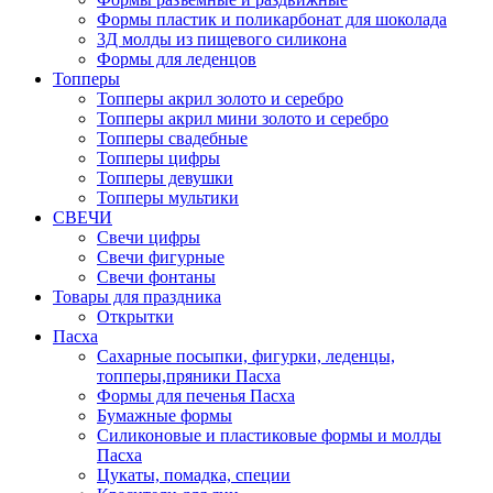
Формы пластик и поликарбонат для шоколада
3Д молды из пищевого силикона
Формы для леденцов
Топперы
Топперы акрил золото и серебро
Топперы акрил мини золото и серебро
Топперы свадебные
Топперы цифры
Топперы девушки
Топперы мультики
СВЕЧИ
Свечи цифры
Свечи фигурные
Свечи фонтаны
Товары для праздника
Открытки
Пасха
Сахарные посыпки, фигурки, леденцы,
топперы,пряники Пасха
Формы для печенья Пасха
Бумажные формы
Силиконовые и пластиковые формы и молды
Пасха
Цукаты, помадка, специи