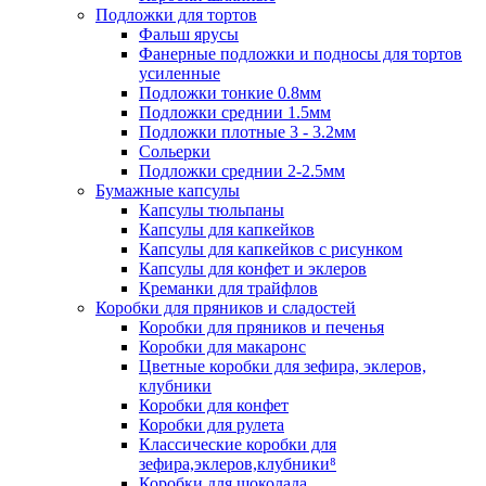
Подложки для тортов
Фальш ярусы
Фанерные подложки и подносы для тортов
усиленные
Подложки тонкие 0.8мм
Подложки среднии 1.5мм
Подложки плотные 3 - 3.2мм
Сольерки
Подложки среднии 2-2.5мм
Бумажные капсулы
Капсулы тюльпаны
Капсулы для капкейков
Капсулы для капкейков с рисунком
Капсулы для конфет и эклеров
Креманки для трайфлов
Коробки для пряников и сладостей
Коробки для пряников и печенья
Коробки для макаронс
Цветные коробки для зефира, эклеров,
клубники
Коробки для конфет
Коробки для рулета
Классические коробки для
зефира,эклеров,клубники⁸
Коробки для шоколада