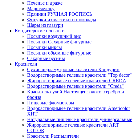
Печенье и драже
Маршмеллоу
Пряники РУЧНАЯ РОСПИСЬ
Фигурки из мастики и шоколада
Шары из глазури
Кондитерские посыпки
Посыпки воздушный рис
Посыпки Сахарные фигурные
Посыпки миксы
Посыпки обьемные фигурные
Сахарные бусины
Красители
Сухие перламутровые красители Кандурин
Водорастворимые гелевые красители "Top decor"
Жирорастворимые гелевые красители CREDA
Водорастворимые гелевые красители "Creda"
Краситель сухой Настоящее золото, серебро и
бронза
Пищевые фломастеры
Водорастворимые гелевые красители Americolor
ХИТ
Натуральные пищевые красители универсальные
Жирорастворимые гелевые красители ART
COLOR
Красители Распылители