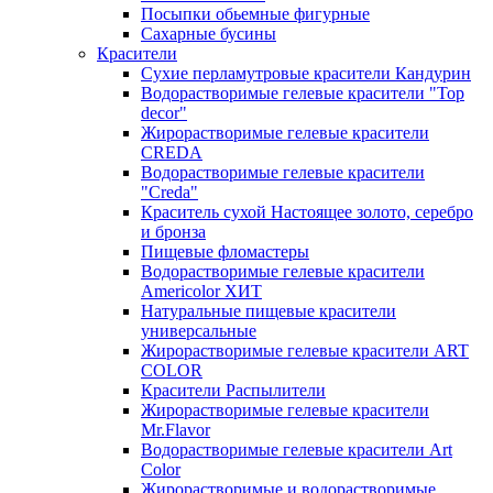
Посыпки обьемные фигурные
Сахарные бусины
Красители
Сухие перламутровые красители Кандурин
Водорастворимые гелевые красители "Top
decor"
Жирорастворимые гелевые красители
CREDA
Водорастворимые гелевые красители
"Creda"
Краситель сухой Настоящее золото, серебро
и бронза
Пищевые фломастеры
Водорастворимые гелевые красители
Americolor ХИТ
Натуральные пищевые красители
универсальные
Жирорастворимые гелевые красители ART
COLOR
Красители Распылители
Жирорастворимые гелевые красители
Mr.Flavor
Водорастворимые гелевые красители Art
Color
Жирорастворимые и водорастворимые