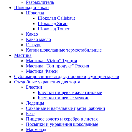
Разрыхлитель
Шоколад и какао
Шоколад
Шоколад Callebaut
Шоколад Sicao
Шоколад Tomer
Какао
Какао масло
Глазурь
Капли шоколадные термостабильные
Мастика
Мастика "Vizion" Турция
Мастика "Топ продукт" Россия
Мастика Фанси
Сублимированные ягоды, порошки, сухоцветы, чаи
Съедобные украшения для торта
Блестки
Блестки пищевые желатиновые
Блестки пищевые мелкие
Леденцы
Сахарные и вафельные цветы, бабочки
Безе
Пищевое золото и серебро в листах
Посыпки и украшения шоколадные
Мармелад