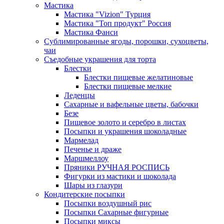
Мастика
Мастика "Vizion" Турция
Мастика "Топ продукт" Россия
Мастика Фанси
Сублимированные ягоды, порошки, сухоцветы,
чаи
Съедобные украшения для торта
Блестки
Блестки пищевые желатиновые
Блестки пищевые мелкие
Леденцы
Сахарные и вафельные цветы, бабочки
Безе
Пищевое золото и серебро в листах
Посыпки и украшения шоколадные
Мармелад
Печенье и драже
Маршмеллоу
Пряники РУЧНАЯ РОСПИСЬ
Фигурки из мастики и шоколада
Шары из глазури
Кондитерские посыпки
Посыпки воздушный рис
Посыпки Сахарные фигурные
Посыпки миксы