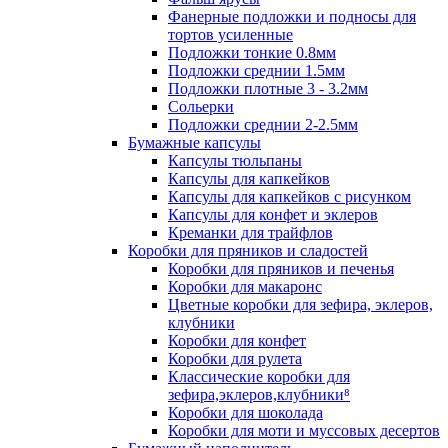
Фанерные подложки и подносы для
тортов усиленные
Подложки тонкие 0.8мм
Подложки среднии 1.5мм
Подложки плотные 3 - 3.2мм
Сольерки
Подложки среднии 2-2.5мм
Бумажные капсулы
Капсулы тюльпаны
Капсулы для капкейков
Капсулы для капкейков с рисунком
Капсулы для конфет и эклеров
Креманки для трайфлов
Коробки для пряников и сладостей
Коробки для пряников и печенья
Коробки для макаронс
Цветные коробки для зефира, эклеров,
клубники
Коробки для конфет
Коробки для рулета
Классические коробки для
зефира,эклеров,клубники⁸
Коробки для шоколада
Коробки для моти и муссовых десертов