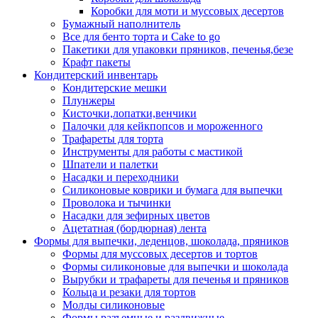
Коробки для моти и муссовых десертов
Бумажный наполнитель
Все для бенто торта и Cake to go
Пакетики для упаковки пряников, печенья,безе
Крафт пакеты
Кондитерский инвентарь
Кондитерские мешки
Плунжеры
Кисточки,лопатки,венчики
Палочки для кейкпопсов и мороженного
Трафареты для торта
Инструменты для работы с мастикой
Шпатели и палетки
Насадки и переходники
Силиконовые коврики и бумага для выпечки
Проволока и тычинки
Насадки для зефирных цветов
Ацетатная (бордюрная) лента
Формы для выпечки, леденцов, шоколада, пряников
Формы для муссовых десертов и тортов
Формы силиконовые для выпечки и шоколада
Вырубки и трафареты для печенья и пряников
Кольца и резаки для тортов
Молды силиконовые
Формы разъемные и раздвижные