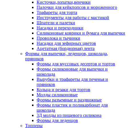
Кисточки,лопатки,венчики
Палочки для кейкпопсов и мороженного
Трафареты для торта
Инструменты для работы с мастикой
Шпатели и палетки
Насадки и переходники
Силиконовые коврики и бумага для выпечки
Проволока и тычинки
Насадки для зефирных цветов
Ацетатная (бордюрная) лента
Формы для выпечки, леденцов, шоколада,
пряников
Формы для муссовых десертов и тортов
Формы силиконовые для выпечки и
шоколада
Вырубки и трафареты для печенья и
пряников
Кольца и резаки для тортов
Молды силиконовые
Формы разъемные и раздвижные
Формы пластик и поликарбонат для
шоколада
3Д молды из пищевого силикона
Формы для леденцов
Топперы