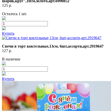
шарик,круг",10см,золото,арт.6990852
125
р.
Осталось 1 шт.
Купить
Свечи в торт коктельные,13см, 6шт,ассорти,арт.2919647
127
р.
В наличии
Купить