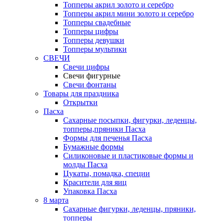
Топперы акрил золото и серебро
Топперы акрил мини золото и серебро
Топперы свадебные
Топперы цифры
Топперы девушки
Топперы мультики
СВЕЧИ
Свечи цифры
Свечи фигурные
Свечи фонтаны
Товары для праздника
Открытки
Пасха
Сахарные посыпки, фигурки, леденцы,
топперы,пряники Пасха
Формы для печенья Пасха
Бумажные формы
Силиконовые и пластиковые формы и
молды Пасха
Цукаты, помадка, специи
Красители для яиц
Упаковка Пасха
8 марта
Сахарные фигурки, леденцы, пряники,
топперы