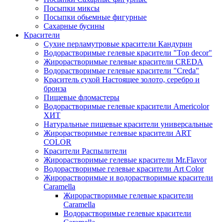
Посыпки миксы
Посыпки обьемные фигурные
Сахарные бусины
Красители
Сухие перламутровые красители Кандурин
Водорастворимые гелевые красители "Top decor"
Жирорастворимые гелевые красители CREDA
Водорастворимые гелевые красители "Creda"
Краситель сухой Настоящее золото, серебро и
бронза
Пищевые фломастеры
Водорастворимые гелевые красители Americolor
ХИТ
Натуральные пищевые красители универсальные
Жирорастворимые гелевые красители ART
COLOR
Красители Распылители
Жирорастворимые гелевые красители Mr.Flavor
Водорастворимые гелевые красители Art Color
Жирорастворимые и водорастворимые красители
Caramella
Жирорастворимые гелевые красители
Caramella
Водорастворимые гелевые красители