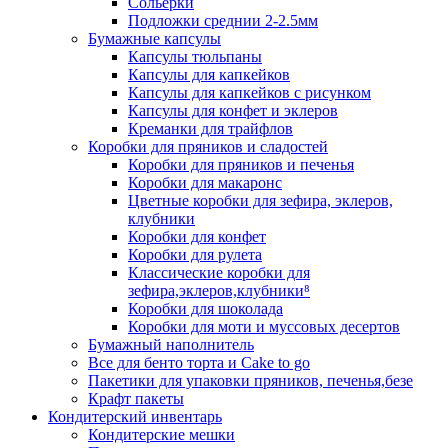
Сольерки
Подложки среднии 2-2.5мм
Бумажные капсулы
Капсулы тюльпаны
Капсулы для капкейков
Капсулы для капкейков с рисунком
Капсулы для конфет и эклеров
Креманки для трайфлов
Коробки для пряников и сладостей
Коробки для пряников и печенья
Коробки для макаронс
Цветные коробки для зефира, эклеров,
клубники
Коробки для конфет
Коробки для рулета
Классические коробки для
зефира,эклеров,клубники⁸
Коробки для шоколада
Коробки для моти и муссовых десертов
Бумажный наполнитель
Все для бенто торта и Cake to go
Пакетики для упаковки пряников, печенья,безе
Крафт пакеты
Кондитерский инвентарь
Кондитерские мешки