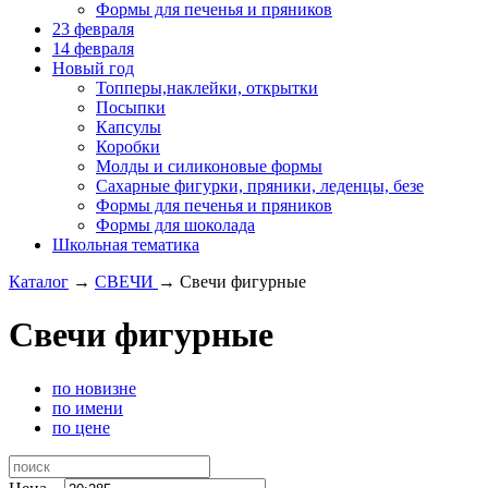
Формы для печенья и пряников
23 февраля
14 февраля
Новый год
Топперы,наклейки, открытки
Посыпки
Капсулы
Коробки
Молды и силиконовые формы
Сахарные фигурки, пряники, леденцы, безе
Формы для печенья и пряников
Формы для шоколада
Школьная тематика
Каталог
→
СВЕЧИ
→
Свечи фигурные
Свечи фигурные
по новизне
по имени
по цене