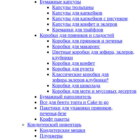
Бумажные капсулы
Капсулы тюльпаны
Капсулы для капкейков
Капсулы для капкейков с рисунком
Капсулы для конфет и эклеров
Креманки для трайфлов
Коробки для пряников и сладостей
Коробки для пряников и печенья
Коробки для макаронс
Цветные коробки для зефира, эклеров,
клубники
Коробки для конфет
Коробки для рулета
Классические коробки для
зефира,эклеров,клубники⁸
Коробки для шоколада
Коробки для моти и муссовых десертов
Бумажный наполнитель
Все для бенто торта и Cake to go
Пакетики для упаковки пряников,
печенья,безе
Крафт пакеты
Кондитерский инвентарь
Кондитерские мешки
Плунжеры