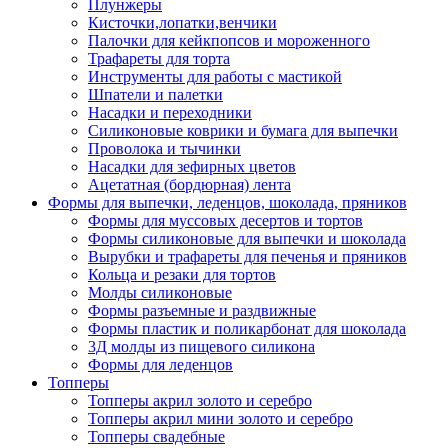
Плунжеры
Кисточки,лопатки,венчики
Палочки для кейкпопсов и мороженного
Трафареты для торта
Инструменты для работы с мастикой
Шпатели и палетки
Насадки и переходники
Силиконовые коврики и бумага для выпечки
Проволока и тычинки
Насадки для зефирных цветов
Ацетатная (бордюрная) лента
Формы для выпечки, леденцов, шоколада, пряников
Формы для муссовых десертов и тортов
Формы силиконовые для выпечки и шоколада
Вырубки и трафареты для печенья и пряников
Кольца и резаки для тортов
Молды силиконовые
Формы разъемные и раздвижные
Формы пластик и поликарбонат для шоколада
3Д молды из пищевого силикона
Формы для леденцов
Топперы
Топперы акрил золото и серебро
Топперы акрил мини золото и серебро
Топперы свадебные