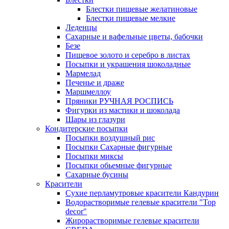
Блестки пищевые желатиновые
Блестки пищевые мелкие
Леденцы
Сахарные и вафельные цветы, бабочки
Безе
Пищевое золото и серебро в листах
Посыпки и украшения шоколадные
Мармелад
Печенье и драже
Маршмеллоу
Пряники РУЧНАЯ РОСПИСЬ
Фигурки из мастики и шоколада
Шары из глазури
Кондитерские посыпки
Посыпки воздушный рис
Посыпки Сахарные фигурные
Посыпки миксы
Посыпки обьемные фигурные
Сахарные бусины
Красители
Сухие перламутровые красители Кандурин
Водорастворимые гелевые красители "Top
decor"
Жирорастворимые гелевые красители