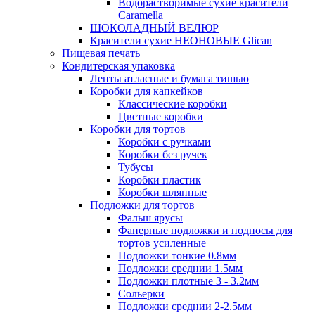
Водорастворимые сухие красители
Caramella
ШОКОЛАДНЫЙ ВЕЛЮР
Красители сухие НЕОНОВЫЕ Glican
Пищевая печать
Кондитерская упаковка
Ленты атласные и бумага тишью
Коробки для капкейков
Классические коробки
Цветные коробки
Коробки для тортов
Коробки с ручками
Коробки без ручек
Тубусы
Коробки пластик
Коробки шляпные
Подложки для тортов
Фальш ярусы
Фанерные подложки и подносы для
тортов усиленные
Подложки тонкие 0.8мм
Подложки среднии 1.5мм
Подложки плотные 3 - 3.2мм
Сольерки
Подложки среднии 2-2.5мм