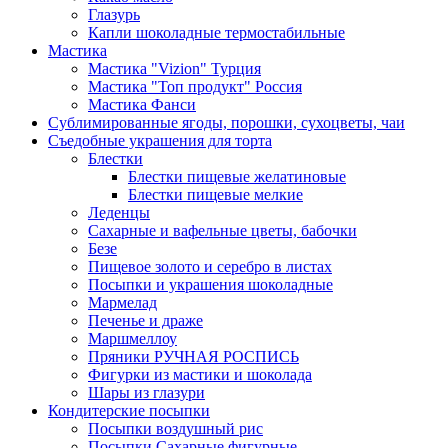
Глазурь
Капли шоколадные термостабильные
Мастика
Мастика "Vizion" Турция
Мастика "Топ продукт" Россия
Мастика Фанси
Сублимированные ягоды, порошки, сухоцветы, чаи
Съедобные украшения для торта
Блестки
Блестки пищевые желатиновые
Блестки пищевые мелкие
Леденцы
Сахарные и вафельные цветы, бабочки
Безе
Пищевое золото и серебро в листах
Посыпки и украшения шоколадные
Мармелад
Печенье и драже
Маршмеллоу
Пряники РУЧНАЯ РОСПИСЬ
Фигурки из мастики и шоколада
Шары из глазури
Кондитерские посыпки
Посыпки воздушный рис
Посыпки Сахарные фигурные