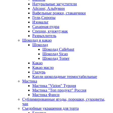
Натуральные загустители
Айсинг, Альбумин
Вафельные рожки, стаканчики
Гели,Сиропы
Изомальт
Сахарная пудра
Специи, кунжут,мак
Разрыхлитель
Шоколад и какао
Шоколад
Шоколад Callebaut
Шоколад Sicao
Шоколад Tomer
Какао
Какао масло
Глазурь
Капли шоколадные термостабильные
Мастика
Мастика "Vizion" Турция
Мастика "Топ продукт" Россия
Мастика Фанси
Сублимированные ягоды, порошки, сухоцветы,
чаи
Съедобные украшения для торта
Блестки