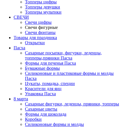
Топперы цифры
Топперы девушки
Топперы мультики
СВЕЧИ
Свечи цифры
Свечи фигурные
Свечи фонтаны
Товары для праздника
Открытки
Пасха
Сахарные посыпки, фигурки, леденцы,
топперы,пряники Пасха
Формы для печенья Пасха
Бумажные формы
Силиконовые и пластиковые формы и молды
Пасха
Цукаты, помадка, специи
Красители для яиц
Упаковка Пасха
8 марта
Сахарные фигурки, леденцы, пряники, топперы
Сахарные цветы
Формы для шоколада
Коробки
Силиконовые формы и молды