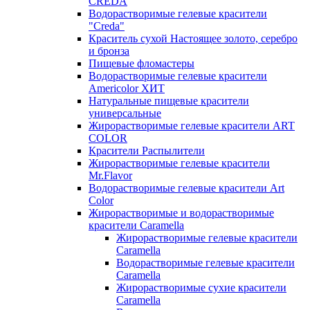
CREDA
Водорастворимые гелевые красители
"Creda"
Краситель сухой Настоящее золото, серебро
и бронза
Пищевые фломастеры
Водорастворимые гелевые красители
Americolor ХИТ
Натуральные пищевые красители
универсальные
Жирорастворимые гелевые красители ART
COLOR
Красители Распылители
Жирорастворимые гелевые красители
Mr.Flavor
Водорастворимые гелевые красители Art
Color
Жирорастворимые и водорастворимые
красители Caramella
Жирорастворимые гелевые красители
Caramella
Водорастворимые гелевые красители
Caramella
Жирорастворимые сухие красители
Caramella