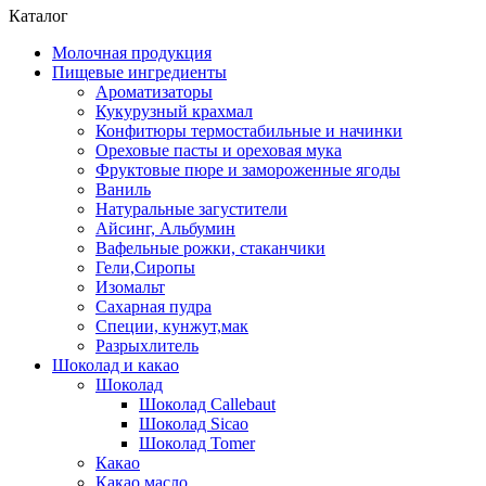
Каталог
Молочная продукция
Пищевые ингредиенты
Ароматизаторы
Кукурузный крахмал
Конфитюры термостабильные и начинки
Ореховые пасты и ореховая мука
Фруктовые пюре и замороженные ягоды
Ваниль
Натуральные загустители
Айсинг, Альбумин
Вафельные рожки, стаканчики
Гели,Сиропы
Изомальт
Сахарная пудра
Специи, кунжут,мак
Разрыхлитель
Шоколад и какао
Шоколад
Шоколад Callebaut
Шоколад Sicao
Шоколад Tomer
Какао
Какао масло