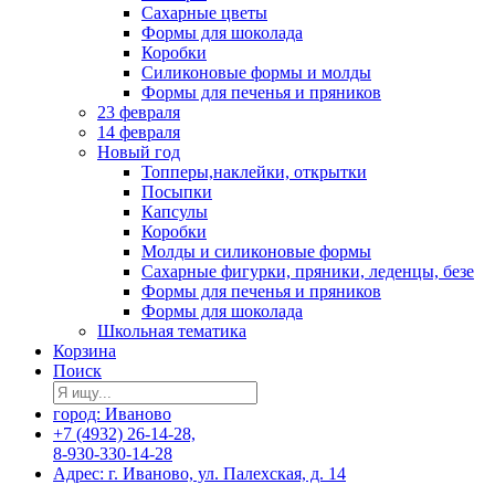
Сахарные цветы
Формы для шоколада
Коробки
Силиконовые формы и молды
Формы для печенья и пряников
23 февраля
14 февраля
Новый год
Топперы,наклейки, открытки
Посыпки
Капсулы
Коробки
Молды и силиконовые формы
Сахарные фигурки, пряники, леденцы, безе
Формы для печенья и пряников
Формы для шоколада
Школьная тематика
Корзина
Поиск
город: Иваново
+7 (4932) 26-14-28,
8-930-330-14-28
Адрес: г. Иваново, ул. Палехская, д. 14