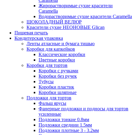
Caramella
Жирорастворимые сухие красители
Caramella
Водорастворимые сухие красители Caramella
ШОКОЛАДНЫЙ ВЕЛЮР
Красители сухие НЕОНОВЫЕ Glican
Пищевая печать
Кондитерская упаковка
Ленты атласные и бумага тишью
Коробки для капкейков
Классические коробки
Цветные коробки
Коробки для тортов
Коробки с ручками
Коробки без ручек
Тубусы
Коробки пластик
Коробки шляпные
Подложки для тортов
Фальш ярусы
Фанерные подложки и подносы для тортов
усиленные
Подложки тонкие 0.8мм
Подложки среднии 1.5мм
Подложки плотные 3 - 3.2мм