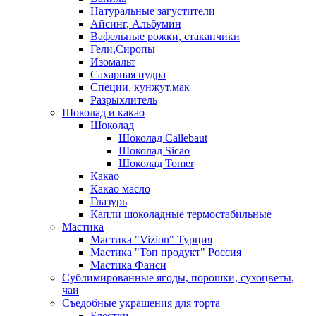
Натуральные загустители
Айсинг, Альбумин
Вафельные рожки, стаканчики
Гели,Сиропы
Изомальт
Сахарная пудра
Специи, кунжут,мак
Разрыхлитель
Шоколад и какао
Шоколад
Шоколад Callebaut
Шоколад Sicao
Шоколад Tomer
Какао
Какао масло
Глазурь
Капли шоколадные термостабильные
Мастика
Мастика "Vizion" Турция
Мастика "Топ продукт" Россия
Мастика Фанси
Сублимированные ягоды, порошки, сухоцветы,
чаи
Съедобные украшения для торта
Блестки