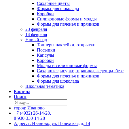
Сахарные цветы
Формы для шоколада
Коробки
Силиконовые формы и молды
Формы для печенья и пряников
23 февраля
14 февраля
Новый год
Топперы,наклейки, открытки
Посыпки
Капсулы
Коробки
Молды и силиконовые формы
Сахарные фигурки, пряники, леденцы, безе
Формы для печенья и пряников
Формы для шоколада
Школьная тематика
Корзина
Поиск
город: Иваново
+7 (4932) 26-14-28,
8-930-330-14-28
Адрес: г. Иваново, ул. Палехская, д. 14