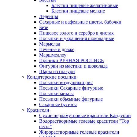
Блестки пищевые желатиновые
Блестки пищевые мелкие
Леденцы
Сахарные и вафельные цветы, бабочки
Безе
Пищевое золото и серебро в листах
Посыпки и украшения шоколадные
Мармелад
Печенье и драже
Маршмеллоу
Пряники РУЧНАЯ РОСПИСЬ
Фигурки из мастики и шоколада
Шары из глазури
Кондитерские посыпки
Посыпки воздушный рис
Посыпки Сахарные фигурные
Посыпки миксы
Посыпки обьемные фигурные
Сахарные бусины
Красители
Сухие перламутровые красители Кандурин
Водорастворимые гелевые красители "Top
decor"
Жирорастворимые гелевые красители