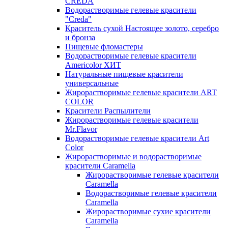
CREDA
Водорастворимые гелевые красители
"Creda"
Краситель сухой Настоящее золото, серебро
и бронза
Пищевые фломастеры
Водорастворимые гелевые красители
Americolor ХИТ
Натуральные пищевые красители
универсальные
Жирорастворимые гелевые красители ART
COLOR
Красители Распылители
Жирорастворимые гелевые красители
Mr.Flavor
Водорастворимые гелевые красители Art
Color
Жирорастворимые и водорастворимые
красители Caramella
Жирорастворимые гелевые красители
Caramella
Водорастворимые гелевые красители
Caramella
Жирорастворимые сухие красители
Caramella