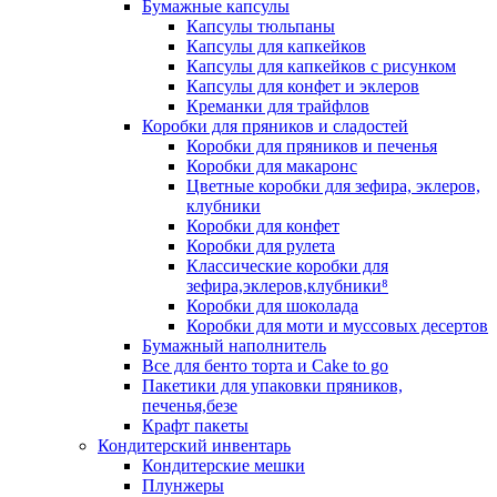
Бумажные капсулы
Капсулы тюльпаны
Капсулы для капкейков
Капсулы для капкейков с рисунком
Капсулы для конфет и эклеров
Креманки для трайфлов
Коробки для пряников и сладостей
Коробки для пряников и печенья
Коробки для макаронс
Цветные коробки для зефира, эклеров,
клубники
Коробки для конфет
Коробки для рулета
Классические коробки для
зефира,эклеров,клубники⁸
Коробки для шоколада
Коробки для моти и муссовых десертов
Бумажный наполнитель
Все для бенто торта и Cake to go
Пакетики для упаковки пряников,
печенья,безе
Крафт пакеты
Кондитерский инвентарь
Кондитерские мешки
Плунжеры