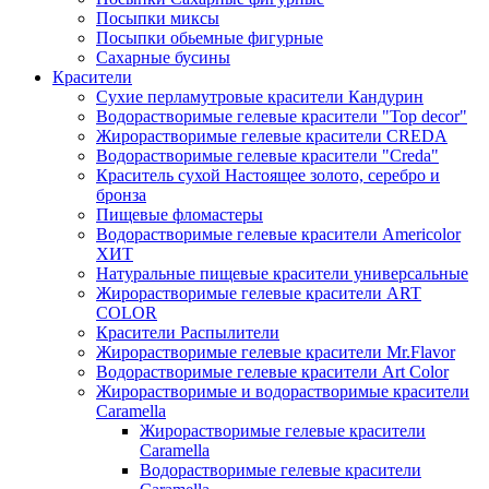
Посыпки миксы
Посыпки обьемные фигурные
Сахарные бусины
Красители
Сухие перламутровые красители Кандурин
Водорастворимые гелевые красители "Top decor"
Жирорастворимые гелевые красители CREDA
Водорастворимые гелевые красители "Creda"
Краситель сухой Настоящее золото, серебро и
бронза
Пищевые фломастеры
Водорастворимые гелевые красители Americolor
ХИТ
Натуральные пищевые красители универсальные
Жирорастворимые гелевые красители ART
COLOR
Красители Распылители
Жирорастворимые гелевые красители Mr.Flavor
Водорастворимые гелевые красители Art Color
Жирорастворимые и водорастворимые красители
Caramella
Жирорастворимые гелевые красители
Caramella
Водорастворимые гелевые красители