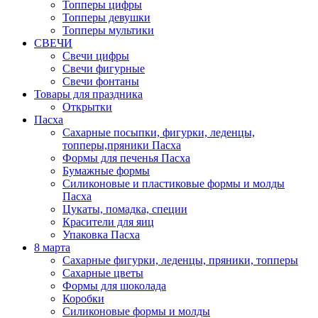
Топперы цифры
Топперы девушки
Топперы мультики
СВЕЧИ
Свечи цифры
Свечи фигурные
Свечи фонтаны
Товары для праздника
Открытки
Пасха
Сахарные посыпки, фигурки, леденцы,
топперы,пряники Пасха
Формы для печенья Пасха
Бумажные формы
Силиконовые и пластиковые формы и молды
Пасха
Цукаты, помадка, специи
Красители для яиц
Упаковка Пасха
8 марта
Сахарные фигурки, леденцы, пряники, топперы
Сахарные цветы
Формы для шоколада
Коробки
Силиконовые формы и молды