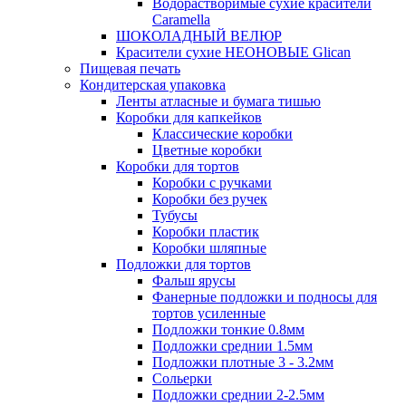
Водорастворимые сухие красители
Caramella
ШОКОЛАДНЫЙ ВЕЛЮР
Красители сухие НЕОНОВЫЕ Glican
Пищевая печать
Кондитерская упаковка
Ленты атласные и бумага тишью
Коробки для капкейков
Классические коробки
Цветные коробки
Коробки для тортов
Коробки с ручками
Коробки без ручек
Тубусы
Коробки пластик
Коробки шляпные
Подложки для тортов
Фальш ярусы
Фанерные подложки и подносы для
тортов усиленные
Подложки тонкие 0.8мм
Подложки среднии 1.5мм
Подложки плотные 3 - 3.2мм
Сольерки
Подложки среднии 2-2.5мм