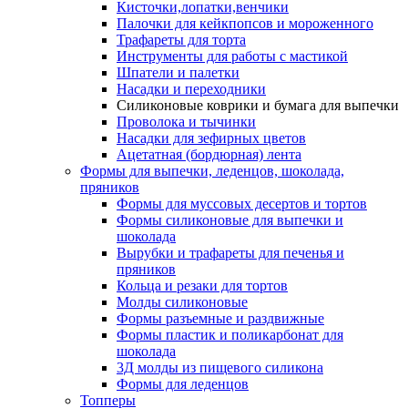
Кисточки,лопатки,венчики
Палочки для кейкпопсов и мороженного
Трафареты для торта
Инструменты для работы с мастикой
Шпатели и палетки
Насадки и переходники
Силиконовые коврики и бумага для выпечки
Проволока и тычинки
Насадки для зефирных цветов
Ацетатная (бордюрная) лента
Формы для выпечки, леденцов, шоколада,
пряников
Формы для муссовых десертов и тортов
Формы силиконовые для выпечки и
шоколада
Вырубки и трафареты для печенья и
пряников
Кольца и резаки для тортов
Молды силиконовые
Формы разъемные и раздвижные
Формы пластик и поликарбонат для
шоколада
3Д молды из пищевого силикона
Формы для леденцов
Топперы