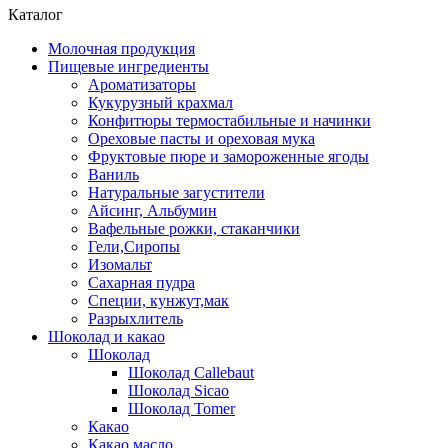
Каталог
Молочная продукция
Пищевые ингредиенты
Ароматизаторы
Кукурузный крахмал
Конфитюры термостабильные и начинки
Ореховые пасты и ореховая мука
Фруктовые пюре и замороженные ягоды
Ваниль
Натуральные загустители
Айсинг, Альбумин
Вафельные рожки, стаканчики
Гели,Сиропы
Изомальт
Сахарная пудра
Специи, кунжут,мак
Разрыхлитель
Шоколад и какао
Шоколад
Шоколад Callebaut
Шоколад Sicao
Шоколад Tomer
Какао
Какао масло