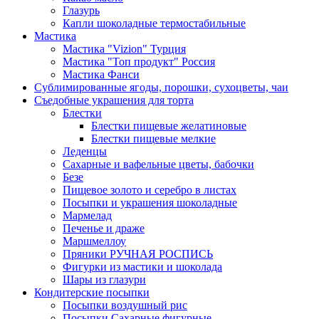
Глазурь
Капли шоколадные термостабильные
Мастика
Мастика "Vizion" Турция
Мастика "Топ продукт" Россия
Мастика Фанси
Сублимированные ягоды, порошки, сухоцветы, чаи
Съедобные украшения для торта
Блестки
Блестки пищевые желатиновые
Блестки пищевые мелкие
Леденцы
Сахарные и вафельные цветы, бабочки
Безе
Пищевое золото и серебро в листах
Посыпки и украшения шоколадные
Мармелад
Печенье и драже
Маршмеллоу
Пряники РУЧНАЯ РОСПИСЬ
Фигурки из мастики и шоколада
Шары из глазури
Кондитерские посыпки
Посыпки воздушный рис
Посыпки Сахарные фигурные