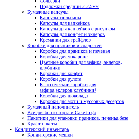
Сольерки
Подложки среднии 2-2.5мм
Бумажные капсулы
Капсулы тюльпаны
Капсулы для капкейков
Капсулы для капкейков с рисунком
Капсулы для конфет и эклеров
Креманки для трайфлов
Коробки для пряников и сладостей
Коробки для пряников и печенья
Коробки для макаронс
Цветные коробки для зефира, эклеров,
клубники
Коробки для конфет
Коробки для рулета
Классические коробки для
зефира,эклеров,клубники⁸
Коробки для шоколада
Коробки для моти и муссовых десертов
Бумажный наполнитель
Все для бенто торта и Cake to go
Пакетики для упаковки пряников, печенья,безе
Крафт пакеты
Кондитерский инвентарь
Кондитерские мешки