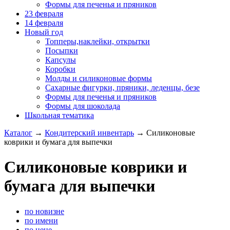
Формы для печенья и пряников
23 февраля
14 февраля
Новый год
Топперы,наклейки, открытки
Посыпки
Капсулы
Коробки
Молды и силиконовые формы
Сахарные фигурки, пряники, леденцы, безе
Формы для печенья и пряников
Формы для шоколада
Школьная тематика
Каталог
→
Кондитерский инвентарь
→
Силиконовые
коврики и бумага для выпечки
Силиконовые коврики и
бумага для выпечки
по новизне
по имени
по цене