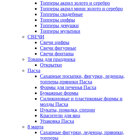
Топперы акрил золото и серебро
Топперы акрил мини золото и серебро
Топперы свадебные
Топперы цифры
Топперы девушки
Топперы мультики
СВЕЧИ
Свечи цифры
Свечи фигурные
Свечи фонтаны
Товары для праздника
Открытки
Пасха
Сахарные посыпки, фигурки, леденцы,
топперы,пряники Пасха
Формы для печенья Пасха
Бумажные формы
Силиконовые и пластиковые формы и
молды Пасха
Цукаты, помадка, специи
Красители для яиц
Упаковка Пасха
8 марта
Сахарные фигурки, леденцы, пряники,
топперы