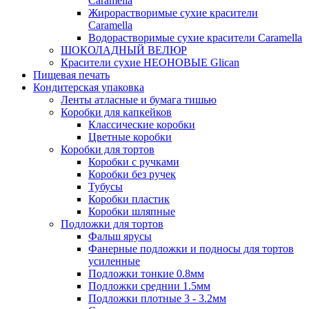
Caramella
Жирорастворимые сухие красители
Caramella
Водорастворимые сухие красители Caramella
ШОКОЛАДНЫЙ ВЕЛЮР
Красители сухие НЕОНОВЫЕ Glican
Пищевая печать
Кондитерская упаковка
Ленты атласные и бумага тишью
Коробки для капкейков
Классические коробки
Цветные коробки
Коробки для тортов
Коробки с ручками
Коробки без ручек
Тубусы
Коробки пластик
Коробки шляпные
Подложки для тортов
Фальш ярусы
Фанерные подложки и подносы для тортов
усиленные
Подложки тонкие 0.8мм
Подложки среднии 1.5мм
Подложки плотные 3 - 3.2мм