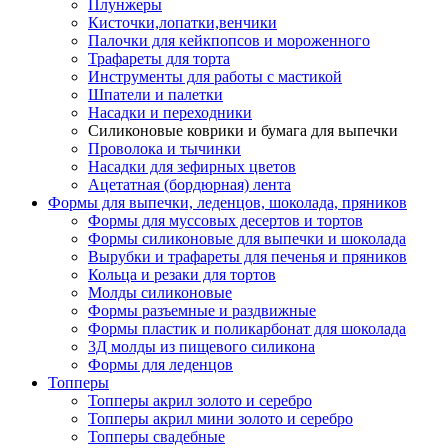
Плунжеры
Кисточки,лопатки,венчики
Палочки для кейкпопсов и мороженного
Трафареты для торта
Инструменты для работы с мастикой
Шпатели и палетки
Насадки и переходники
Силиконовые коврики и бумага для выпечки
Проволока и тычинки
Насадки для зефирных цветов
Ацетатная (бордюрная) лента
Формы для выпечки, леденцов, шоколада, пряников
Формы для муссовых десертов и тортов
Формы силиконовые для выпечки и шоколада
Вырубки и трафареты для печенья и пряников
Кольца и резаки для тортов
Молды силиконовые
Формы разъемные и раздвижные
Формы пластик и поликарбонат для шоколада
3Д молды из пищевого силикона
Формы для леденцов
Топперы
Топперы акрил золото и серебро
Топперы акрил мини золото и серебро
Топперы свадебные