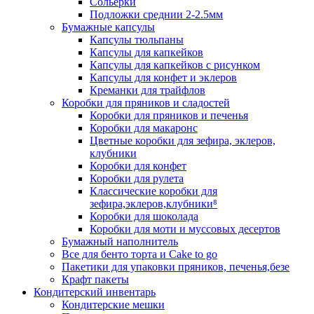
Сольерки
Подложки среднии 2-2.5мм
Бумажные капсулы
Капсулы тюльпаны
Капсулы для капкейков
Капсулы для капкейков с рисунком
Капсулы для конфет и эклеров
Креманки для трайфлов
Коробки для пряников и сладостей
Коробки для пряников и печенья
Коробки для макаронс
Цветные коробки для зефира, эклеров,
клубники
Коробки для конфет
Коробки для рулета
Классические коробки для
зефира,эклеров,клубники⁸
Коробки для шоколада
Коробки для моти и муссовых десертов
Бумажный наполнитель
Все для бенто торта и Cake to go
Пакетики для упаковки пряников, печенья,безе
Крафт пакеты
Кондитерский инвентарь
Кондитерские мешки