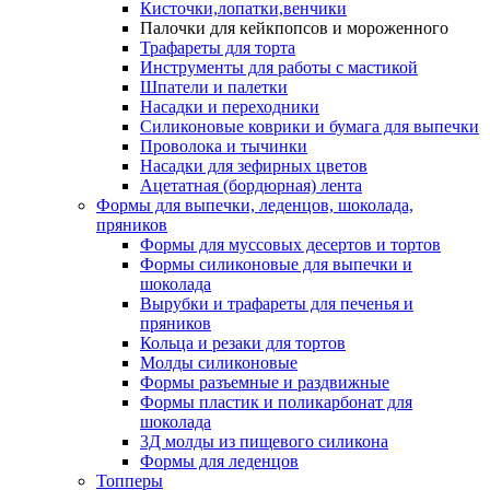
Кисточки,лопатки,венчики
Палочки для кейкпопсов и мороженного
Трафареты для торта
Инструменты для работы с мастикой
Шпатели и палетки
Насадки и переходники
Силиконовые коврики и бумага для выпечки
Проволока и тычинки
Насадки для зефирных цветов
Ацетатная (бордюрная) лента
Формы для выпечки, леденцов, шоколада,
пряников
Формы для муссовых десертов и тортов
Формы силиконовые для выпечки и
шоколада
Вырубки и трафареты для печенья и
пряников
Кольца и резаки для тортов
Молды силиконовые
Формы разъемные и раздвижные
Формы пластик и поликарбонат для
шоколада
3Д молды из пищевого силикона
Формы для леденцов
Топперы