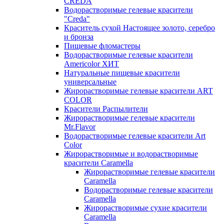
CREDA
Водорастворимые гелевые красители
"Creda"
Краситель сухой Настоящее золото, серебро
и бронза
Пищевые фломастеры
Водорастворимые гелевые красители
Americolor ХИТ
Натуральные пищевые красители
универсальные
Жирорастворимые гелевые красители ART
COLOR
Красители Распылители
Жирорастворимые гелевые красители
Mr.Flavor
Водорастворимые гелевые красители Art
Color
Жирорастворимые и водорастворимые
красители Caramella
Жирорастворимые гелевые красители
Caramella
Водорастворимые гелевые красители
Caramella
Жирорастворимые сухие красители
Caramella