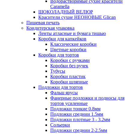
Водорастворимые сухие красители
Caramella
ШОКОЛАДНЫЙ ВЕЛЮР
Красители сухие НЕОНОВЫЕ Glican
Пищевая печать
Кондитерская упаковка
Ленты атласные и бумага тишью
Коробки для капкейков
Классические коробки
Цветные коробки
Коробки для тортов
Коробки с ручками
Коробки без ручек
Тубусы
Коробки пластик
Коробки шляпные
Подложки для тортов
Фальш ярусы
Фанерные подложки и подносы для
тортов усиленные
Подложки тонкие 0.8мм
Подложки среднии 1.5мм
Подложки плотные 3 - 3.2мм
Сольерки
Подложки среднии 2-2.5мм