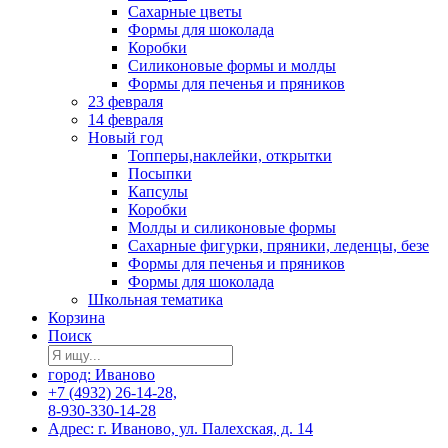
Сахарные цветы
Формы для шоколада
Коробки
Силиконовые формы и молды
Формы для печенья и пряников
23 февраля
14 февраля
Новый год
Топперы,наклейки, открытки
Посыпки
Капсулы
Коробки
Молды и силиконовые формы
Сахарные фигурки, пряники, леденцы, безе
Формы для печенья и пряников
Формы для шоколада
Школьная тематика
Корзина
Поиск
город: Иваново
+7 (4932) 26-14-28,
8-930-330-14-28
Адрес: г. Иваново, ул. Палехская, д. 14