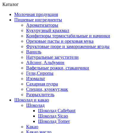
Каталог
Молочная продукция
Пищевые ингредиенты
Ароматизаторы
Кукурузный крахмал
Конфитюры термостабильные и начинки
Ореховые пасты и ореховая мука
Фруктовые пюре и замороженные ягоды
Ваниль
Натуральные загустители
Айсинг, Альбумин
Вафельные рожки, стаканчики
Гели,Сиропы
Изомальт
Сахарная пудра
Специи, кунжут,мак
Разрыхлитель
Шоколад и какао
Шоколад
Шоколад Callebaut
Шоколад Sicao
Шоколад Tomer
Какао
Какао масло