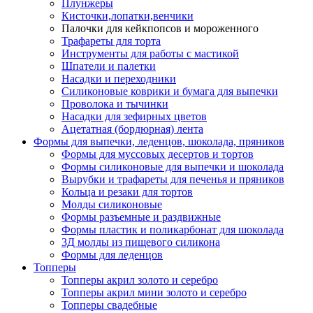
Плунжеры
Кисточки,лопатки,венчики
Палочки для кейкпопсов и мороженного
Трафареты для торта
Инструменты для работы с мастикой
Шпатели и палетки
Насадки и переходники
Силиконовые коврики и бумага для выпечки
Проволока и тычинки
Насадки для зефирных цветов
Ацетатная (бордюрная) лента
Формы для выпечки, леденцов, шоколада, пряников
Формы для муссовых десертов и тортов
Формы силиконовые для выпечки и шоколада
Вырубки и трафареты для печенья и пряников
Кольца и резаки для тортов
Молды силиконовые
Формы разъемные и раздвижные
Формы пластик и поликарбонат для шоколада
3Д молды из пищевого силикона
Формы для леденцов
Топперы
Топперы акрил золото и серебро
Топперы акрил мини золото и серебро
Топперы свадебные