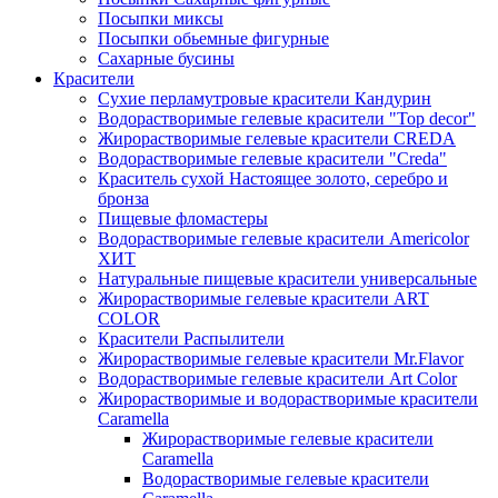
Посыпки миксы
Посыпки обьемные фигурные
Сахарные бусины
Красители
Сухие перламутровые красители Кандурин
Водорастворимые гелевые красители "Top decor"
Жирорастворимые гелевые красители CREDA
Водорастворимые гелевые красители "Creda"
Краситель сухой Настоящее золото, серебро и
бронза
Пищевые фломастеры
Водорастворимые гелевые красители Americolor
ХИТ
Натуральные пищевые красители универсальные
Жирорастворимые гелевые красители ART
COLOR
Красители Распылители
Жирорастворимые гелевые красители Mr.Flavor
Водорастворимые гелевые красители Art Color
Жирорастворимые и водорастворимые красители
Caramella
Жирорастворимые гелевые красители
Caramella
Водорастворимые гелевые красители