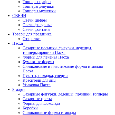
Топперы цифры
Топперы девушки
Топперы мультики
СВЕЧИ
Свечи цифры
Свечи фигурные
Свечи фонтаны
Товары для праздника
Открытки
Пасха
Сахарные посыпки, фигурки, леденцы,
топперы,пряники Пасха
Формы для печенья Пасха
Бумажные формы
Силиконовые и пластиковые формы и молды
Пасха
Цукаты, помадка, специи
Красители для яиц
Упаковка Пасха
8 марта
Сахарные фигурки, леденцы, пряники, топперы
Сахарные цветы
Формы для шоколада
Коробки
Силиконовые формы и молды