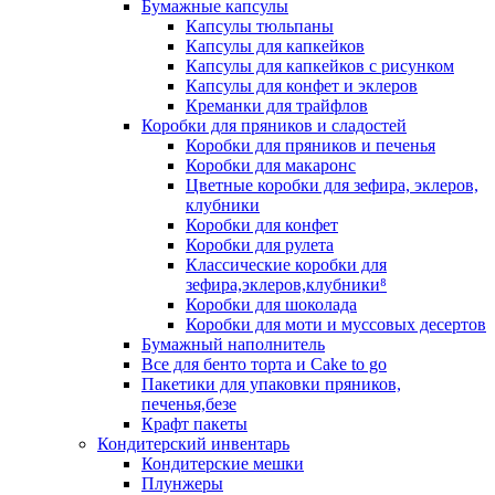
Бумажные капсулы
Капсулы тюльпаны
Капсулы для капкейков
Капсулы для капкейков с рисунком
Капсулы для конфет и эклеров
Креманки для трайфлов
Коробки для пряников и сладостей
Коробки для пряников и печенья
Коробки для макаронс
Цветные коробки для зефира, эклеров,
клубники
Коробки для конфет
Коробки для рулета
Классические коробки для
зефира,эклеров,клубники⁸
Коробки для шоколада
Коробки для моти и муссовых десертов
Бумажный наполнитель
Все для бенто торта и Cake to go
Пакетики для упаковки пряников,
печенья,безе
Крафт пакеты
Кондитерский инвентарь
Кондитерские мешки
Плунжеры