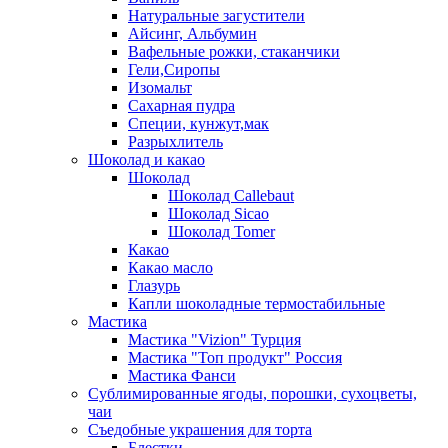
Натуральные загустители
Айсинг, Альбумин
Вафельные рожки, стаканчики
Гели,Сиропы
Изомальт
Сахарная пудра
Специи, кунжут,мак
Разрыхлитель
Шоколад и какао
Шоколад
Шоколад Callebaut
Шоколад Sicao
Шоколад Tomer
Какао
Какао масло
Глазурь
Капли шоколадные термостабильные
Мастика
Мастика "Vizion" Турция
Мастика "Топ продукт" Россия
Мастика Фанси
Сублимированные ягоды, порошки, сухоцветы,
чаи
Съедобные украшения для торта
Блестки