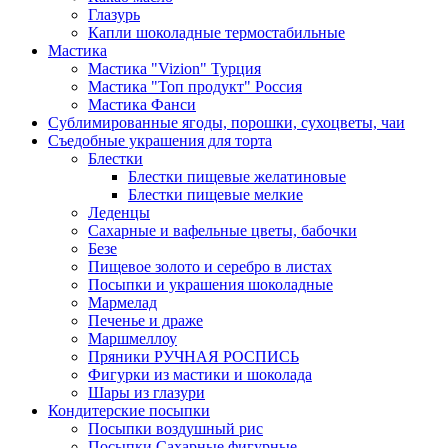
Глазурь
Капли шоколадные термостабильные
Мастика
Мастика "Vizion" Турция
Мастика "Топ продукт" Россия
Мастика Фанси
Сублимированные ягоды, порошки, сухоцветы, чаи
Съедобные украшения для торта
Блестки
Блестки пищевые желатиновые
Блестки пищевые мелкие
Леденцы
Сахарные и вафельные цветы, бабочки
Безе
Пищевое золото и серебро в листах
Посыпки и украшения шоколадные
Мармелад
Печенье и драже
Маршмеллоу
Пряники РУЧНАЯ РОСПИСЬ
Фигурки из мастики и шоколада
Шары из глазури
Кондитерские посыпки
Посыпки воздушный рис
Посыпки Сахарные фигурные