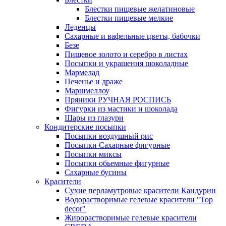
Блестки пищевые желатиновые
Блестки пищевые мелкие
Леденцы
Сахарные и вафельные цветы, бабочки
Безе
Пищевое золото и серебро в листах
Посыпки и украшения шоколадные
Мармелад
Печенье и драже
Маршмеллоу
Пряники РУЧНАЯ РОСПИСЬ
Фигурки из мастики и шоколада
Шары из глазури
Кондитерские посыпки
Посыпки воздушный рис
Посыпки Сахарные фигурные
Посыпки миксы
Посыпки обьемные фигурные
Сахарные бусины
Красители
Сухие перламутровые красители Кандурин
Водорастворимые гелевые красители "Top
decor"
Жирорастворимые гелевые красители