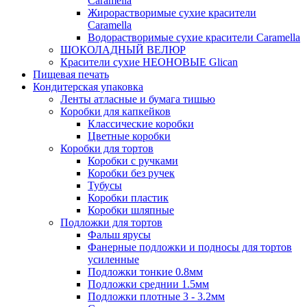
Caramella
Жирорастворимые сухие красители
Caramella
Водорастворимые сухие красители Caramella
ШОКОЛАДНЫЙ ВЕЛЮР
Красители сухие НЕОНОВЫЕ Glican
Пищевая печать
Кондитерская упаковка
Ленты атласные и бумага тишью
Коробки для капкейков
Классические коробки
Цветные коробки
Коробки для тортов
Коробки с ручками
Коробки без ручек
Тубусы
Коробки пластик
Коробки шляпные
Подложки для тортов
Фальш ярусы
Фанерные подложки и подносы для тортов
усиленные
Подложки тонкие 0.8мм
Подложки среднии 1.5мм
Подложки плотные 3 - 3.2мм