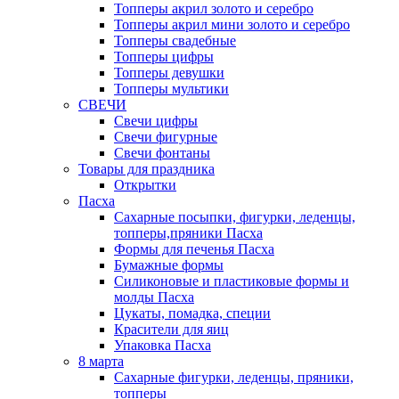
Топперы акрил золото и серебро
Топперы акрил мини золото и серебро
Топперы свадебные
Топперы цифры
Топперы девушки
Топперы мультики
СВЕЧИ
Свечи цифры
Свечи фигурные
Свечи фонтаны
Товары для праздника
Открытки
Пасха
Сахарные посыпки, фигурки, леденцы,
топперы,пряники Пасха
Формы для печенья Пасха
Бумажные формы
Силиконовые и пластиковые формы и
молды Пасха
Цукаты, помадка, специи
Красители для яиц
Упаковка Пасха
8 марта
Сахарные фигурки, леденцы, пряники,
топперы