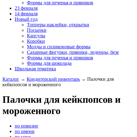
Формы для печенья и пряников
23 февраля
14 февраля
Новый год
Топперы,наклейки, открытки
Посыпки
Капсулы
Коробки
Молды и силиконовые формы
Сахарные фигурки, пряники, леденцы, безе
Формы для печенья и пряников
Формы для шоколада
Школьная тематика
Каталог
→
Кондитерский инвентарь
→
Палочки для
кейкпопсов и мороженного
Палочки для кейкпопсов и
мороженного
по новизне
по имени
по цене