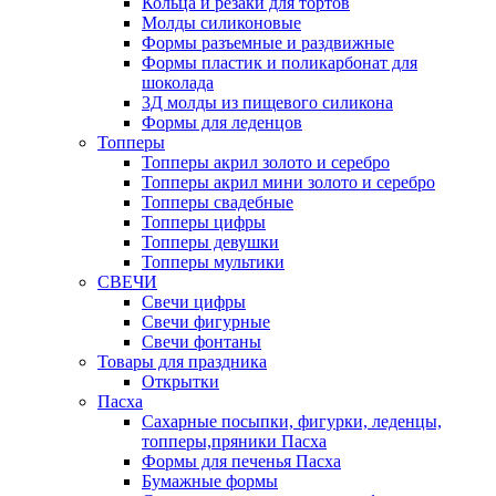
Кольца и резаки для тортов
Молды силиконовые
Формы разъемные и раздвижные
Формы пластик и поликарбонат для
шоколада
3Д молды из пищевого силикона
Формы для леденцов
Топперы
Топперы акрил золото и серебро
Топперы акрил мини золото и серебро
Топперы свадебные
Топперы цифры
Топперы девушки
Топперы мультики
СВЕЧИ
Свечи цифры
Свечи фигурные
Свечи фонтаны
Товары для праздника
Открытки
Пасха
Сахарные посыпки, фигурки, леденцы,
топперы,пряники Пасха
Формы для печенья Пасха
Бумажные формы