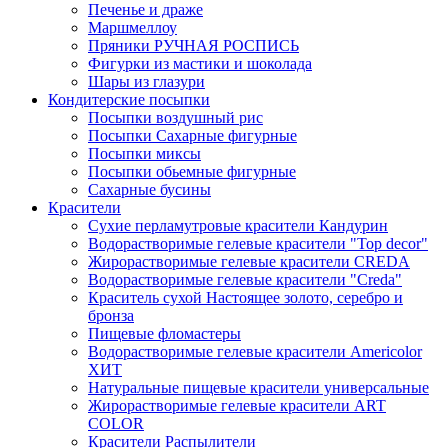
Печенье и драже
Маршмеллоу
Пряники РУЧНАЯ РОСПИСЬ
Фигурки из мастики и шоколада
Шары из глазури
Кондитерские посыпки
Посыпки воздушный рис
Посыпки Сахарные фигурные
Посыпки миксы
Посыпки обьемные фигурные
Сахарные бусины
Красители
Сухие перламутровые красители Кандурин
Водорастворимые гелевые красители "Top decor"
Жирорастворимые гелевые красители CREDA
Водорастворимые гелевые красители "Creda"
Краситель сухой Настоящее золото, серебро и
бронза
Пищевые фломастеры
Водорастворимые гелевые красители Americolor
ХИТ
Натуральные пищевые красители универсальные
Жирорастворимые гелевые красители ART
COLOR
Красители Распылители