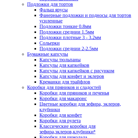
Подложки для тортов
Фальш ярусы
Фанерные подложки и подносы для тортов
усиленные
Подложки тонкие 0.8мм
Подложки среднии 1.5мм
Подложки плотные 3 - 3.2мм
Сольерки
Подложки среднии 2-2.5мм
Бумажные капсулы
Капсулы тюльпаны
Капсулы для капкейков
Капсулы для капкейков с рисунком
Капсулы для конфет и эклеров
Креманки для трайфлов
Коробки для пряников и сладостей
Коробки для пряников и печенья
Коробки для макаронс
Цветные коробки для зефира, эклеров,
клубники
Коробки для конфет
Коробки для рулета
Классические коробки для
зефира,эклеров,клубники⁸
Коробки для шоколада