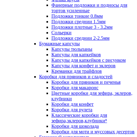
Фанерные подложки и подносы для
тортов усиленные
Подложки тонкие 0.8мм
Подложки среднии 1.5мм
Подложки плотные 3 - 3.2мм
Сольерки
Подложки среднии 2-2.5мм
Бумажные капсулы
Капсулы тюльпаны
Капсулы для капкейков
Капсулы для капкейков с рисунком
Капсулы для конфет и эклеров
Креманки для трайфлов
Коробки для пряников и сладостей
Коробки для пряников и печенья
Коробки для макаронс
Цветные коробки для зефира, эклеров,
клубники
Коробки для конфет
Коробки для рулета
Классические коробки для
зефира,эклеров,клубники⁸
Коробки для шоколада
Коробки для моти и муссовых десертов