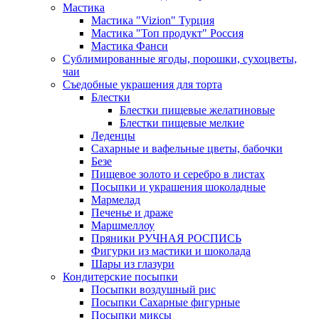
Мастика
Мастика "Vizion" Турция
Мастика "Топ продукт" Россия
Мастика Фанси
Сублимированные ягоды, порошки, сухоцветы,
чаи
Съедобные украшения для торта
Блестки
Блестки пищевые желатиновые
Блестки пищевые мелкие
Леденцы
Сахарные и вафельные цветы, бабочки
Безе
Пищевое золото и серебро в листах
Посыпки и украшения шоколадные
Мармелад
Печенье и драже
Маршмеллоу
Пряники РУЧНАЯ РОСПИСЬ
Фигурки из мастики и шоколада
Шары из глазури
Кондитерские посыпки
Посыпки воздушный рис
Посыпки Сахарные фигурные
Посыпки миксы