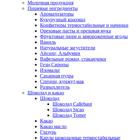
Молочная продукция
Пищевые ингредиенты
Ароматизаторы
Кукурузный крахмал
Конфитюры термостабильные и начинки
Ореховые пасты и ореховая мука
Фруктовые пюре и замороженные ягоды
Ваниль
Натуральные загустители
Айсинг, Альбумин
Вафельные рожки, стаканчики
Гели,Сиропы
Изомальт
Сахарная пудра
Специи, кунжут,мак
Разрыхлитель
Шоколад и какао
Шоколад
Шоколад Callebaut
Шоколад Sicao
Шоколад Tomer
Какао
Какао масло
Глазурь
Капли шоколадные термостабильные