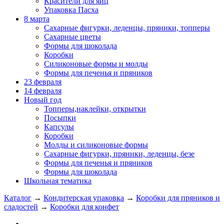
Красители для яиц
Упаковка Пасха
8 марта
Сахарные фигурки, леденцы, пряники, топперы
Сахарные цветы
Формы для шоколада
Коробки
Силиконовые формы и молды
Формы для печенья и пряников
23 февраля
14 февраля
Новый год
Топперы,наклейки, открытки
Посыпки
Капсулы
Коробки
Молды и силиконовые формы
Сахарные фигурки, пряники, леденцы, безе
Формы для печенья и пряников
Формы для шоколада
Школьная тематика
Каталог
→
Кондитерская упаковка
→
Коробки для пряников и
сладостей
→
Коробки для конфет