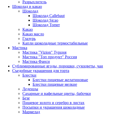
Разрыхлитель
Шоколад и какао
Шоколад
Шоколад Callebaut
Шоколад Sicao
Шоколад Tomer
Какао
Какао масло
Глазурь
Капли шоколадные термостабильные
Мастика
Мастика "Vizion" Турция
Мастика "Топ продукт" Россия
Мастика Фанси
Сублимированные ягоды, порошки, сухоцветы, чаи
Съедобные украшения для торта
Блестки
Блестки пищевые желатиновые
Блестки пищевые мелкие
Леденцы
Сахарные и вафельные цветы, бабочки
Безе
Пищевое золото и серебро в листах
Посыпки и украшения шоколадные
Мармелад