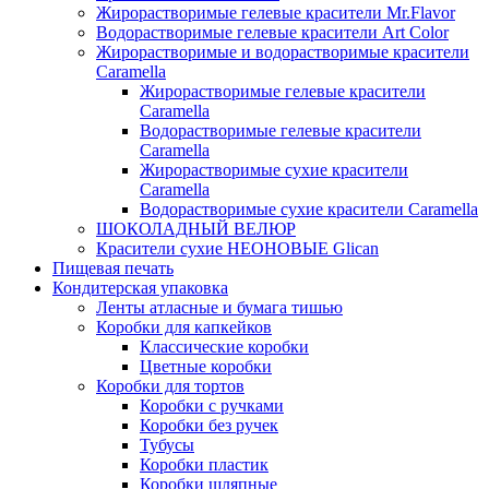
Жирорастворимые гелевые красители Mr.Flavor
Водорастворимые гелевые красители Art Color
Жирорастворимые и водорастворимые красители
Caramella
Жирорастворимые гелевые красители
Caramella
Водорастворимые гелевые красители
Caramella
Жирорастворимые сухие красители
Caramella
Водорастворимые сухие красители Caramella
ШОКОЛАДНЫЙ ВЕЛЮР
Красители сухие НЕОНОВЫЕ Glican
Пищевая печать
Кондитерская упаковка
Ленты атласные и бумага тишью
Коробки для капкейков
Классические коробки
Цветные коробки
Коробки для тортов
Коробки с ручками
Коробки без ручек
Тубусы
Коробки пластик
Коробки шляпные