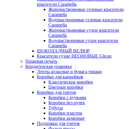
красители Caramella
Жирорастворимые гелевые красители
Caramella
Водорастворимые гелевые красители
Caramella
Жирорастворимые сухие красители
Caramella
Водорастворимые сухие красители
Caramella
ШОКОЛАДНЫЙ ВЕЛЮР
Красители сухие НЕОНОВЫЕ Glican
Пищевая печать
Кондитерская упаковка
Ленты атласные и бумага тишью
Коробки для капкейков
Классические коробки
Цветные коробки
Коробки для тортов
Коробки с ручками
Коробки без ручек
Тубусы
Коробки пластик
Коробки шляпные
Подложки для тортов
Фальш ярусы