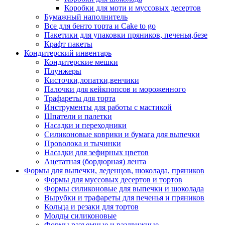
Коробки для моти и муссовых десертов
Бумажный наполнитель
Все для бенто торта и Cake to go
Пакетики для упаковки пряников, печенья,безе
Крафт пакеты
Кондитерский инвентарь
Кондитерские мешки
Плунжеры
Кисточки,лопатки,венчики
Палочки для кейкпопсов и мороженного
Трафареты для торта
Инструменты для работы с мастикой
Шпатели и палетки
Насадки и переходники
Силиконовые коврики и бумага для выпечки
Проволока и тычинки
Насадки для зефирных цветов
Ацетатная (бордюрная) лента
Формы для выпечки, леденцов, шоколада, пряников
Формы для муссовых десертов и тортов
Формы силиконовые для выпечки и шоколада
Вырубки и трафареты для печенья и пряников
Кольца и резаки для тортов
Молды силиконовые
Формы разъемные и раздвижные