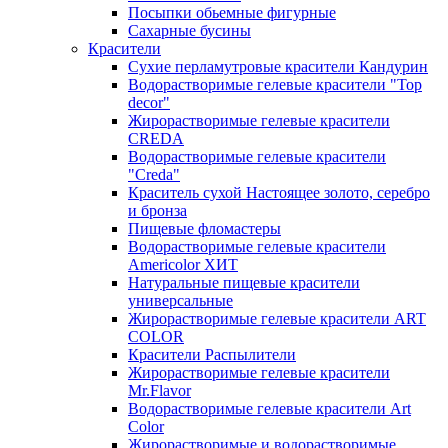
Посыпки обьемные фигурные
Сахарные бусины
Красители
Сухие перламутровые красители Кандурин
Водорастворимые гелевые красители "Top
decor"
Жирорастворимые гелевые красители
CREDA
Водорастворимые гелевые красители
"Creda"
Краситель сухой Настоящее золото, серебро
и бронза
Пищевые фломастеры
Водорастворимые гелевые красители
Americolor ХИТ
Натуральные пищевые красители
универсальные
Жирорастворимые гелевые красители ART
COLOR
Красители Распылители
Жирорастворимые гелевые красители
Mr.Flavor
Водорастворимые гелевые красители Art
Color
Жирорастворимые и водорастворимые