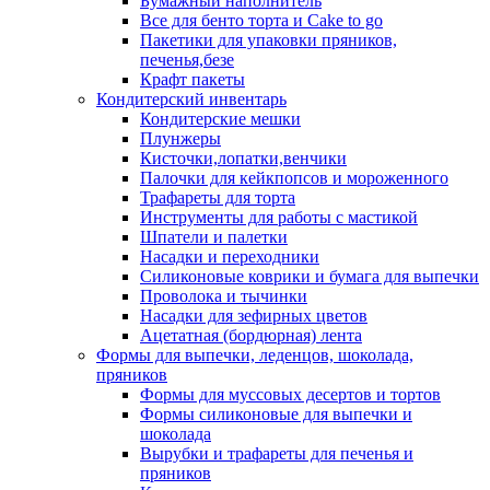
Бумажный наполнитель
Все для бенто торта и Cake to go
Пакетики для упаковки пряников,
печенья,безе
Крафт пакеты
Кондитерский инвентарь
Кондитерские мешки
Плунжеры
Кисточки,лопатки,венчики
Палочки для кейкпопсов и мороженного
Трафареты для торта
Инструменты для работы с мастикой
Шпатели и палетки
Насадки и переходники
Силиконовые коврики и бумага для выпечки
Проволока и тычинки
Насадки для зефирных цветов
Ацетатная (бордюрная) лента
Формы для выпечки, леденцов, шоколада,
пряников
Формы для муссовых десертов и тортов
Формы силиконовые для выпечки и
шоколада
Вырубки и трафареты для печенья и
пряников