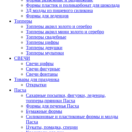
Формы пластик и поликарбонат для шоколада
3Д молды из пищевого силикона
Формы для леденцов
Топперы
Топперы акрил золото и серебро
Топперы акрил мини золото и серебро
Топперы свадебные
Топперы цифры
Топперы девушки
Топперы мультики
СВЕЧИ
Свечи цифры
Свечи фигурные
Свечи фонтаны
Товары для праздника
Открытки
Пасха
Сахарные посыпки, фигурки, леденцы,
топперы,пряники Пасха
Формы для печенья Пасха
Бумажные формы
Силиконовые и пластиковые формы и молды
Пасха
Цукаты, помадка, специи