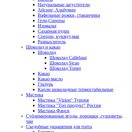
Натуральные загустители
Айсинг, Альбумин
Вафельные рожки, стаканчики
Гели,Сиропы
Изомальт
Сахарная пудра
Специи, кунжут,мак
Разрыхлитель
Шоколад и какао
Шоколад
Шоколад Callebaut
Шоколад Sicao
Шоколад Tomer
Какао
Какао масло
Глазурь
Капли шоколадные термостабильные
Мастика
Мастика "Vizion" Турция
Мастика "Топ продукт" Россия
Мастика Фанси
Сублимированные ягоды, порошки, сухоцветы,
чаи
Съедобные украшения для торта
Блестки