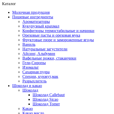
Каталог
Молочная продукция
Пищевые ингредиенты
Ароматизаторы
Кукурузный крахмал
Конфитюры термостабильные и начинки
Ореховые пасты и ореховая мука
Фруктовые пюре и замороженные ягоды
Ваниль
Натуральные загустители
Айсинг, Альбумин
Вафельные рожки, стаканчики
Гели,Сиропы
Изомальт
Сахарная пудра
Специи, кунжут,мак
Разрыхлитель
Шоколад и какао
Шоколад
Шоколад Callebaut
Шоколад Sicao
Шоколад Tomer
Какао
Какао масло