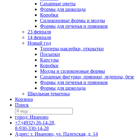
Сахарные цветы
Формы для шоколада
Коробки
Силиконовые формы и молды
Формы для печенья и пряников
23 февраля
14 февраля
Новый год
Топперы,наклейки, открытки
Посыпки
Капсулы
Коробки
Молды и силиконовые формы
Сахарные фигурки, пряники, леденцы, безе
Формы для печенья и пряников
Формы для шоколада
Школьная тематика
Корзина
Поиск
город: Иваново
+7 (4932) 26-14-28,
8-930-330-14-28
Адрес: г. Иваново, ул. Палехская, д. 14