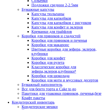
Сольерки
Подложки среднии 2-2.5мм
Бумажные капсулы
Капсулы тюльпаны
Капсулы для капкейков
Капсулы для капкейков с рисунком
Капсулы для конфет и эклеров
Креманки для трайфлов
Коробки для пряников и сладостей
Коробки для пряников и печенья
Коробки для макаронс
Цветные коробки для зефира, эклеров,
клубники
Коробки для конфет
Коробки для рулета
Классические коробки для
зефира,эклеров,клубники⁸
Коробки для шоколада
Коробки для моти и муссовых десертов
Бумажный наполнитель
Все для бенто торта и Cake to go
Пакетики для упаковки пряников, печенья,безе
Крафт пакеты
Кондитерский инвентарь
Кондитерские мешки