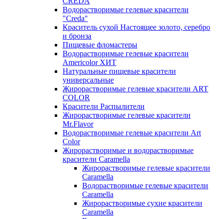
CREDA
Водорастворимые гелевые красители
"Creda"
Краситель сухой Настоящее золото, серебро
и бронза
Пищевые фломастеры
Водорастворимые гелевые красители
Americolor ХИТ
Натуральные пищевые красители
универсальные
Жирорастворимые гелевые красители ART
COLOR
Красители Распылители
Жирорастворимые гелевые красители
Mr.Flavor
Водорастворимые гелевые красители Art
Color
Жирорастворимые и водорастворимые
красители Caramella
Жирорастворимые гелевые красители
Caramella
Водорастворимые гелевые красители
Caramella
Жирорастворимые сухие красители
Caramella