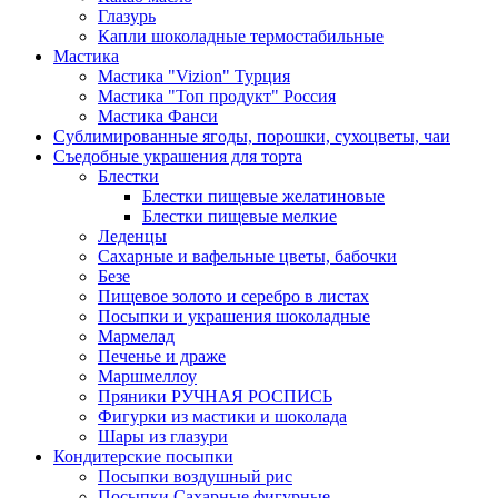
Глазурь
Капли шоколадные термостабильные
Мастика
Мастика "Vizion" Турция
Мастика "Топ продукт" Россия
Мастика Фанси
Сублимированные ягоды, порошки, сухоцветы, чаи
Съедобные украшения для торта
Блестки
Блестки пищевые желатиновые
Блестки пищевые мелкие
Леденцы
Сахарные и вафельные цветы, бабочки
Безе
Пищевое золото и серебро в листах
Посыпки и украшения шоколадные
Мармелад
Печенье и драже
Маршмеллоу
Пряники РУЧНАЯ РОСПИСЬ
Фигурки из мастики и шоколада
Шары из глазури
Кондитерские посыпки
Посыпки воздушный рис
Посыпки Сахарные фигурные