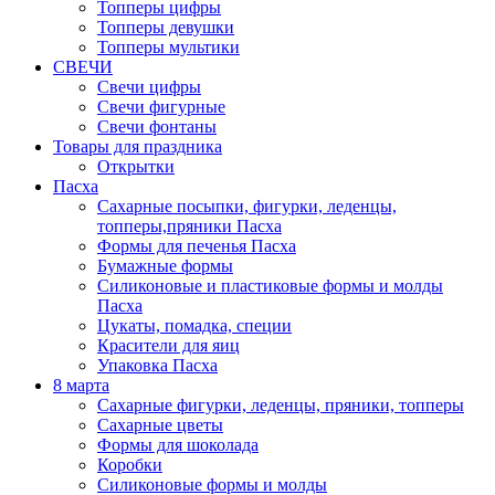
Топперы цифры
Топперы девушки
Топперы мультики
СВЕЧИ
Свечи цифры
Свечи фигурные
Свечи фонтаны
Товары для праздника
Открытки
Пасха
Сахарные посыпки, фигурки, леденцы,
топперы,пряники Пасха
Формы для печенья Пасха
Бумажные формы
Силиконовые и пластиковые формы и молды
Пасха
Цукаты, помадка, специи
Красители для яиц
Упаковка Пасха
8 марта
Сахарные фигурки, леденцы, пряники, топперы
Сахарные цветы
Формы для шоколада
Коробки
Силиконовые формы и молды