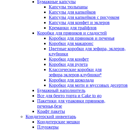
Бумажные капсулы
Капсулы тюльпаны
Капсулы для капкейков
Капсулы для капкейков с рисунком
Капсулы для конфет и эклеров
Креманки для трайфлов
Коробки для пряников и сладостей
Коробки для пряников и печенья
Коробки для макаронс
Цветные коробки для зефира, эклеров,
клубники
Коробки для конфет
Коробки для рулета
Классические коробки для
зефира,эклеров,клубники⁸
Коробки для шоколада
Коробки для моти и муссовых десертов
Бумажный наполнитель
Все для бенто торта и Cake to go
Пакетики для упаковки пряников,
печенья,безе
Крафт пакеты
Кондитерский инвентарь
Кондитерские мешки
Плунжеры