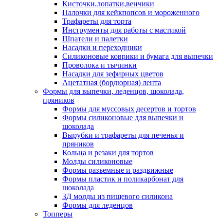
Кисточки,лопатки,венчики
Палочки для кейкпопсов и мороженного
Трафареты для торта
Инструменты для работы с мастикой
Шпатели и палетки
Насадки и переходники
Силиконовые коврики и бумага для выпечки
Проволока и тычинки
Насадки для зефирных цветов
Ацетатная (бордюрная) лента
Формы для выпечки, леденцов, шоколада,
пряников
Формы для муссовых десертов и тортов
Формы силиконовые для выпечки и
шоколада
Вырубки и трафареты для печенья и
пряников
Кольца и резаки для тортов
Молды силиконовые
Формы разъемные и раздвижные
Формы пластик и поликарбонат для
шоколада
3Д молды из пищевого силикона
Формы для леденцов
Топперы