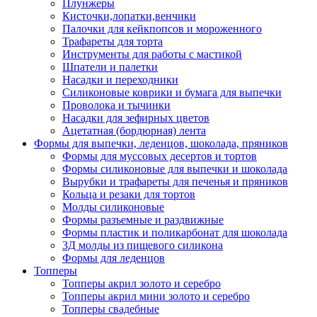
Плунжеры
Кисточки,лопатки,венчики
Палочки для кейкпопсов и мороженного
Трафареты для торта
Инструменты для работы с мастикой
Шпатели и палетки
Насадки и переходники
Силиконовые коврики и бумага для выпечки
Проволока и тычинки
Насадки для зефирных цветов
Ацетатная (бордюрная) лента
Формы для выпечки, леденцов, шоколада, пряников
Формы для муссовых десертов и тортов
Формы силиконовые для выпечки и шоколада
Вырубки и трафареты для печенья и пряников
Кольца и резаки для тортов
Молды силиконовые
Формы разъемные и раздвижные
Формы пластик и поликарбонат для шоколада
3Д молды из пищевого силикона
Формы для леденцов
Топперы
Топперы акрил золото и серебро
Топперы акрил мини золото и серебро
Топперы свадебные