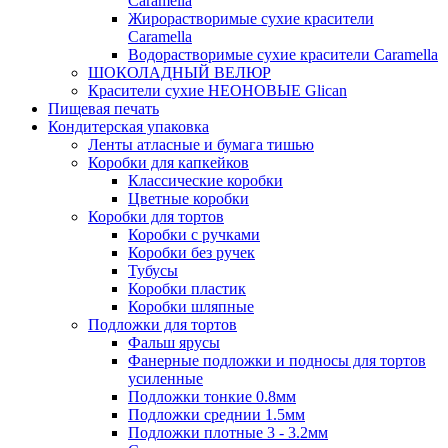
Caramella
Жирорастворимые сухие красители
Caramella
Водорастворимые сухие красители Caramella
ШОКОЛАДНЫЙ ВЕЛЮР
Красители сухие НЕОНОВЫЕ Glican
Пищевая печать
Кондитерская упаковка
Ленты атласные и бумага тишью
Коробки для капкейков
Классические коробки
Цветные коробки
Коробки для тортов
Коробки с ручками
Коробки без ручек
Тубусы
Коробки пластик
Коробки шляпные
Подложки для тортов
Фальш ярусы
Фанерные подложки и подносы для тортов
усиленные
Подложки тонкие 0.8мм
Подложки среднии 1.5мм
Подложки плотные 3 - 3.2мм