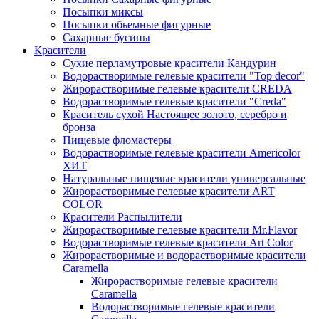
Посыпки миксы
Посыпки обьемные фигурные
Сахарные бусины
Красители
Сухие перламутровые красители Кандурин
Водорастворимые гелевые красители "Top decor"
Жирорастворимые гелевые красители CREDA
Водорастворимые гелевые красители "Creda"
Краситель сухой Настоящее золото, серебро и
бронза
Пищевые фломастеры
Водорастворимые гелевые красители Americolor
ХИТ
Натуральные пищевые красители универсальные
Жирорастворимые гелевые красители ART
COLOR
Красители Распылители
Жирорастворимые гелевые красители Mr.Flavor
Водорастворимые гелевые красители Art Color
Жирорастворимые и водорастворимые красители
Caramella
Жирорастворимые гелевые красители
Caramella
Водорастворимые гелевые красители