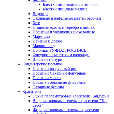
Блестки пищевые желатиновые
Блестки пищевые мелкие
Леденцы
Сахарные и вафельные цветы, бабочки
Безе
Пищевое золото и серебро в листах
Посыпки и украшения шоколадные
Мармелад
Печенье и драже
Маршмеллоу
Пряники РУЧНАЯ РОСПИСЬ
Фигурки из мастики и шоколада
Шары из глазури
Кондитерские посыпки
Посыпки воздушный рис
Посыпки Сахарные фигурные
Посыпки миксы
Посыпки обьемные фигурные
Сахарные бусины
Красители
Сухие перламутровые красители Кандурин
Водорастворимые гелевые красители "Top
decor"
Жирорастворимые гелевые красители