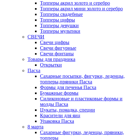
Топперы акрил золото и серебро
Топперы акрил мини золото и серебро
Топперы свадебные
Топперы цифры
Топперы девушки
Топперы мультики
СВЕЧИ
Свечи цифры
Свечи фигурные
Свечи фонтаны
Товары для праздника
Открытки
Пасха
Сахарные посыпки, фигурки, леденцы,
топперы,пряники Пасха
Формы для печенья Пасха
Бумажные формы
Силиконовые и пластиковые формы и
молды Пасха
Цукаты, помадка, специи
Красители для яиц
Упаковка Пасха
8 марта
Сахарные фигурки, леденцы, пряники,
топперы