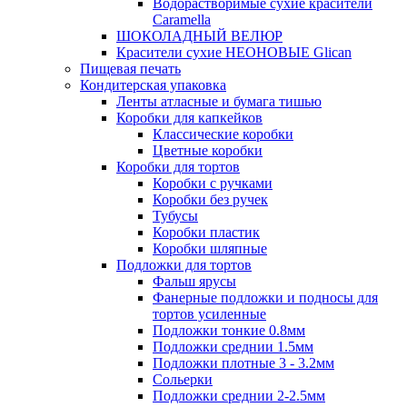
Водорастворимые сухие красители
Caramella
ШОКОЛАДНЫЙ ВЕЛЮР
Красители сухие НЕОНОВЫЕ Glican
Пищевая печать
Кондитерская упаковка
Ленты атласные и бумага тишью
Коробки для капкейков
Классические коробки
Цветные коробки
Коробки для тортов
Коробки с ручками
Коробки без ручек
Тубусы
Коробки пластик
Коробки шляпные
Подложки для тортов
Фальш ярусы
Фанерные подложки и подносы для
тортов усиленные
Подложки тонкие 0.8мм
Подложки среднии 1.5мм
Подложки плотные 3 - 3.2мм
Сольерки
Подложки среднии 2-2.5мм