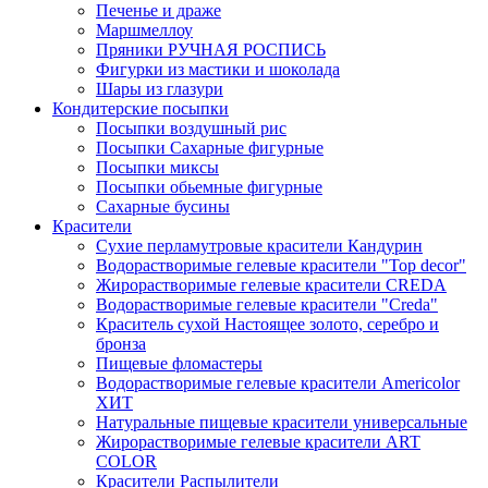
Печенье и драже
Маршмеллоу
Пряники РУЧНАЯ РОСПИСЬ
Фигурки из мастики и шоколада
Шары из глазури
Кондитерские посыпки
Посыпки воздушный рис
Посыпки Сахарные фигурные
Посыпки миксы
Посыпки обьемные фигурные
Сахарные бусины
Красители
Сухие перламутровые красители Кандурин
Водорастворимые гелевые красители "Top decor"
Жирорастворимые гелевые красители CREDA
Водорастворимые гелевые красители "Creda"
Краситель сухой Настоящее золото, серебро и
бронза
Пищевые фломастеры
Водорастворимые гелевые красители Americolor
ХИТ
Натуральные пищевые красители универсальные
Жирорастворимые гелевые красители ART
COLOR
Красители Распылители