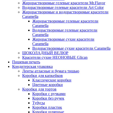
Жирорастворимые гелевые красители Mr.Flavor
Водорастворимые гелевые красители Art Color
Жирорастворимые и водорастворимые красители
Caramella
Жирорастворимые гелевые красители
Caramella
Водорастворимые гелевые красители
Caramella
Жирорастворимые сухие красители
Caramella
Водорастворимые сухие красители Caramella
ШОКОЛАДНЫЙ ВЕЛЮР
Красители сухие НЕОНОВЫЕ Glican
Пищевая печать
Кондитерская упаковка
Ленты атласные и бумага тишью
Коробки для капкейков
Классические коробки
Цветные коробки
Коробки для тортов
Коробки с ручками
Коробки без ручек
Тубусы
Коробки пластик
Коробки шляпные