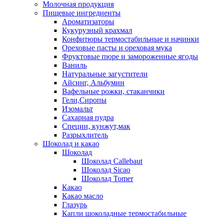
Молочная продукция
Пищевые ингредиенты
Ароматизаторы
Кукурузный крахмал
Конфитюры термостабильные и начинки
Ореховые пасты и ореховая мука
Фруктовые пюре и замороженные ягоды
Ваниль
Натуральные загустители
Айсинг, Альбумин
Вафельные рожки, стаканчики
Гели,Сиропы
Изомальт
Сахарная пудра
Специи, кунжут,мак
Разрыхлитель
Шоколад и какао
Шоколад
Шоколад Callebaut
Шоколад Sicao
Шоколад Tomer
Какао
Какао масло
Глазурь
Капли шоколадные термостабильные