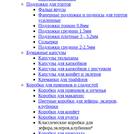
Подложки для тортов
Фальш ярусы
Фанерные подложки и подносы для тортов
усиленные
Подложки тонкие 0.8мм
Подложки среднии 1.5мм
Подложки плотные 3 - 3.2мм
Сольерки
Подложки среднии 2-2.5мм
Бумажные капсулы
Капсулы тюльпаны
Капсулы для капкейков
Капсулы для капкейков с рисунком
Капсулы для конфет и эклеров
Креманки для трайфлов
Коробки для пряников и сладостей
Коробки для пряников и печенья
Коробки для макаронс
Цветные коробки для зефира, эклеров,
клубники
Коробки для конфет
Коробки для рулета
Классические коробки для
зефира,эклеров,клубники⁸
Коробки для шоколада