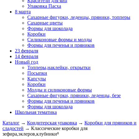
Красители для яиц
Упаковка Пасха
8 марта
Сахарные фигурки, леденцы, пряники, топперы
Сахарные цветы
Формы для шоколада
Коробки
Силиконовые формы и молды
Формы для печенья и пряников
23 февраля
14 февраля
Новый год
Топперы,наклейки, открытки
Посыпки
Капсулы
Коробки
Молды и силиконовые формы
Сахарные фигурки, пряники, леденцы, безе
Формы для печенья и пряников
Формы для шоколада
Школьная тематика
Каталог
→
Кондитерская упаковка
→
Коробки для пряников и
сладостей
→
Классические коробки для
зефира,эклеров,клубники⁸