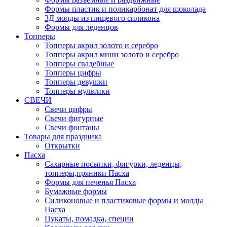
Формы пластик и поликарбонат для шоколада
3Д молды из пищевого силикона
Формы для леденцов
Топперы
Топперы акрил золото и серебро
Топперы акрил мини золото и серебро
Топперы свадебные
Топперы цифры
Топперы девушки
Топперы мультики
СВЕЧИ
Свечи цифры
Свечи фигурные
Свечи фонтаны
Товары для праздника
Открытки
Пасха
Сахарные посыпки, фигурки, леденцы,
топперы,пряники Пасха
Формы для печенья Пасха
Бумажные формы
Силиконовые и пластиковые формы и молды
Пасха
Цукаты, помадка, специи