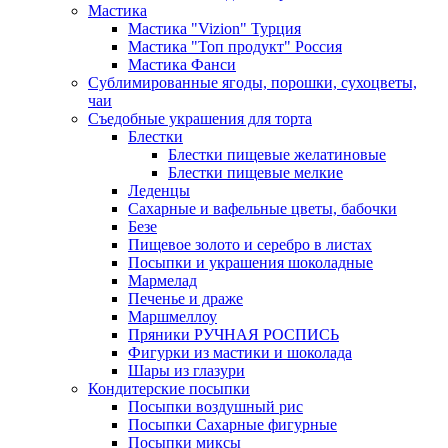
Мастика
Мастика "Vizion" Турция
Мастика "Топ продукт" Россия
Мастика Фанси
Сублимированные ягоды, порошки, сухоцветы,
чаи
Съедобные украшения для торта
Блестки
Блестки пищевые желатиновые
Блестки пищевые мелкие
Леденцы
Сахарные и вафельные цветы, бабочки
Безе
Пищевое золото и серебро в листах
Посыпки и украшения шоколадные
Мармелад
Печенье и драже
Маршмеллоу
Пряники РУЧНАЯ РОСПИСЬ
Фигурки из мастики и шоколада
Шары из глазури
Кондитерские посыпки
Посыпки воздушный рис
Посыпки Сахарные фигурные
Посыпки миксы