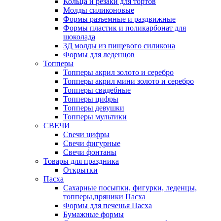
Кольца и резаки для тортов
Молды силиконовые
Формы разъемные и раздвижные
Формы пластик и поликарбонат для
шоколада
3Д молды из пищевого силикона
Формы для леденцов
Топперы
Топперы акрил золото и серебро
Топперы акрил мини золото и серебро
Топперы свадебные
Топперы цифры
Топперы девушки
Топперы мультики
СВЕЧИ
Свечи цифры
Свечи фигурные
Свечи фонтаны
Товары для праздника
Открытки
Пасха
Сахарные посыпки, фигурки, леденцы,
топперы,пряники Пасха
Формы для печенья Пасха
Бумажные формы