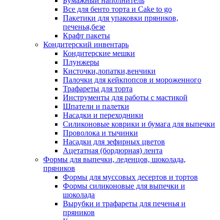
Бумажный наполнитель
Все для бенто торта и Cake to go
Пакетики для упаковки пряников,
печенья,безе
Крафт пакеты
Кондитерский инвентарь
Кондитерские мешки
Плунжеры
Кисточки,лопатки,венчики
Палочки для кейкпопсов и мороженного
Трафареты для торта
Инструменты для работы с мастикой
Шпатели и палетки
Насадки и переходники
Силиконовые коврики и бумага для выпечки
Проволока и тычинки
Насадки для зефирных цветов
Ацетатная (бордюрная) лента
Формы для выпечки, леденцов, шоколада,
пряников
Формы для муссовых десертов и тортов
Формы силиконовые для выпечки и
шоколада
Вырубки и трафареты для печенья и
пряников