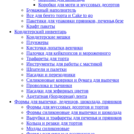
Коробки для моти и муссовых десертов
Бумажный наполнитель
Все для бенто торта и Cake to go
Пакетики для упаковки пряников, печенья,безе
Крафт пакеты
Кондитерский инвентарь
Кондитерские мешки
Плунжеры
Кисточки,лопатки,венчики
Палочки для кейкпопсов и мороженного
Трафареты для торта
Инструменты для работы с мастикой
Шпатели и палетки
Насадки и переходники
Силиконовые коврики и бумага для выпечки
Проволока и тычинки
Насадки для зефирных цветов
Ацетатная (бордюрная) лента
Формы для выпечки, леденцов, шоколада, пряников
Формы для муссовых десертов и тортов
Формы силиконовые для выпечки и шоколада
Вырубки и трафареты для печенья и пряников
Кольца и резаки для тортов
Молды силиконовые
Формы разъемные и раздвижные