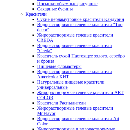
Посыпки обьемные фигурные
Сахарные бусины
Красители
Сухие перламутровые красители Кандурин
Водорастворимые гелевые красители "Top
decor"
Жирорастворимые гелевые красители
CREDA
Водорастворимые гелевые красители
"Creda"
Краситель сухой Настоящее золото, серебро
и бронза
Пищевые фломастеры
Водорастворимые гелевые красители
Americolor ХИТ
Натуральные пищевые красители
универсальные
Жирорастворимые гелевые красители ART
COLOR
Красители Распылители
Жирорастворимые гелевые красители
Mr.Flavor
Водорастворимые гелевые красители Art
Color
Жирорастворимые и водорастворимые