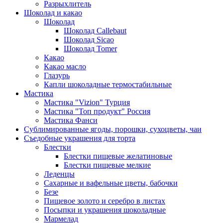
Разрыхлитель
Шоколад и какао
Шоколад
Шоколад Callebaut
Шоколад Sicao
Шоколад Tomer
Какао
Какао масло
Глазурь
Капли шоколадные термостабильные
Мастика
Мастика "Vizion" Турция
Мастика "Топ продукт" Россия
Мастика Фанси
Сублимированные ягоды, порошки, сухоцветы, чаи
Съедобные украшения для торта
Блестки
Блестки пищевые желатиновые
Блестки пищевые мелкие
Леденцы
Сахарные и вафельные цветы, бабочки
Безе
Пищевое золото и серебро в листах
Посыпки и украшения шоколадные
Мармелад