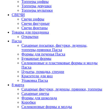
Топперы цифры
Топперы девушки
Топперы мультики
СВЕЧИ
Свечи цифры
Свечи фигурные
Свечи фонтаны
Товары для праздника
Открытки
Пасха
Сахарные посыпки, фигурки, леденцы,
топперы,пряники Пасха
Формы для печенья Пасха
Бумажные формы
Силиконовые и пластиковые формы и молды
Пасха
Цукаты, помадка, специи
Красители для яиц
Упаковка Пасха
8 марта
Сахарные фигурки, леденцы, пряники, топперы
Сахарные цветы
Формы для шоколада
Коробки
Силиконовые формы и молды