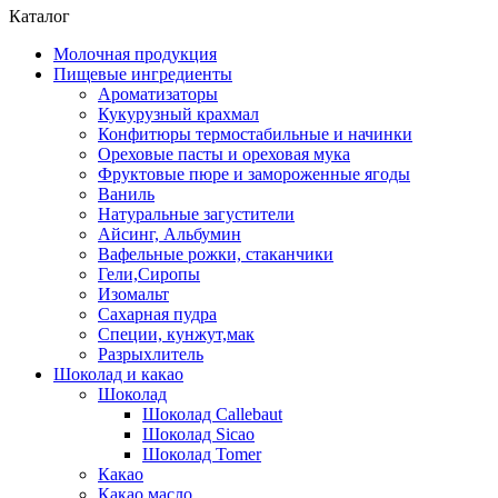
Каталог
Молочная продукция
Пищевые ингредиенты
Ароматизаторы
Кукурузный крахмал
Конфитюры термостабильные и начинки
Ореховые пасты и ореховая мука
Фруктовые пюре и замороженные ягоды
Ваниль
Натуральные загустители
Айсинг, Альбумин
Вафельные рожки, стаканчики
Гели,Сиропы
Изомальт
Сахарная пудра
Специи, кунжут,мак
Разрыхлитель
Шоколад и какао
Шоколад
Шоколад Callebaut
Шоколад Sicao
Шоколад Tomer
Какао
Какао масло