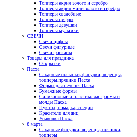
Топперы акрил золото и серебро
Топперы акрил мини золото и серебро
Топперы свадебные
Топперы цифры
Топперы девушки
Топперы мультики
СВЕЧИ
Свечи цифры
Свечи фигурные
Свечи фонтаны
Товары для праздника
Открытки
Пасха
Сахарные посыпки, фигурки, леденцы,
топперы,пряники Пасха
Формы для печенья Пасха
Бумажные формы
Силиконовые и пластиковые формы и
молды Пасха
Цукаты, помадка, специи
Красители для яиц
Упаковка Пасха
8 марта
Сахарные фигурки, леденцы, пряники,
топперы