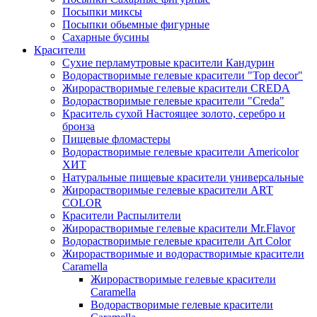
Посыпки миксы
Посыпки обьемные фигурные
Сахарные бусины
Красители
Сухие перламутровые красители Кандурин
Водорастворимые гелевые красители "Top decor"
Жирорастворимые гелевые красители CREDA
Водорастворимые гелевые красители "Creda"
Краситель сухой Настоящее золото, серебро и
бронза
Пищевые фломастеры
Водорастворимые гелевые красители Americolor
ХИТ
Натуральные пищевые красители универсальные
Жирорастворимые гелевые красители ART
COLOR
Красители Распылители
Жирорастворимые гелевые красители Mr.Flavor
Водорастворимые гелевые красители Art Color
Жирорастворимые и водорастворимые красители
Caramella
Жирорастворимые гелевые красители
Caramella
Водорастворимые гелевые красители