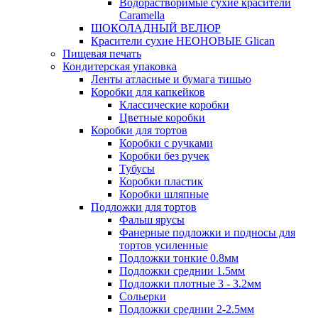
Водорастворимые сухие красители
Caramella
ШОКОЛАДНЫЙ ВЕЛЮР
Красители сухие НЕОНОВЫЕ Glican
Пищевая печать
Кондитерская упаковка
Ленты атласные и бумага тишью
Коробки для капкейков
Классические коробки
Цветные коробки
Коробки для тортов
Коробки с ручками
Коробки без ручек
Тубусы
Коробки пластик
Коробки шляпные
Подложки для тортов
Фальш ярусы
Фанерные подложки и подносы для
тортов усиленные
Подложки тонкие 0.8мм
Подложки среднии 1.5мм
Подложки плотные 3 - 3.2мм
Сольерки
Подложки среднии 2-2.5мм