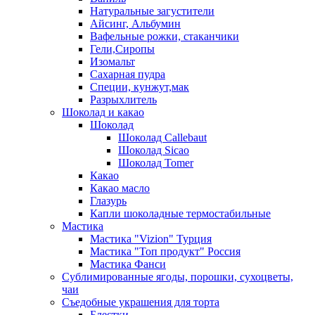
Натуральные загустители
Айсинг, Альбумин
Вафельные рожки, стаканчики
Гели,Сиропы
Изомальт
Сахарная пудра
Специи, кунжут,мак
Разрыхлитель
Шоколад и какао
Шоколад
Шоколад Callebaut
Шоколад Sicao
Шоколад Tomer
Какао
Какао масло
Глазурь
Капли шоколадные термостабильные
Мастика
Мастика "Vizion" Турция
Мастика "Топ продукт" Россия
Мастика Фанси
Сублимированные ягоды, порошки, сухоцветы,
чаи
Съедобные украшения для торта
Блестки