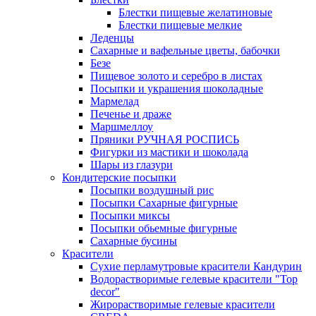
Блестки пищевые желатиновые
Блестки пищевые мелкие
Леденцы
Сахарные и вафельные цветы, бабочки
Безе
Пищевое золото и серебро в листах
Посыпки и украшения шоколадные
Мармелад
Печенье и драже
Маршмеллоу
Пряники РУЧНАЯ РОСПИСЬ
Фигурки из мастики и шоколада
Шары из глазури
Кондитерские посыпки
Посыпки воздушный рис
Посыпки Сахарные фигурные
Посыпки миксы
Посыпки обьемные фигурные
Сахарные бусины
Красители
Сухие перламутровые красители Кандурин
Водорастворимые гелевые красители "Top
decor"
Жирорастворимые гелевые красители