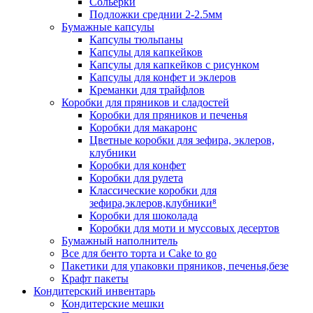
Сольерки
Подложки среднии 2-2.5мм
Бумажные капсулы
Капсулы тюльпаны
Капсулы для капкейков
Капсулы для капкейков с рисунком
Капсулы для конфет и эклеров
Креманки для трайфлов
Коробки для пряников и сладостей
Коробки для пряников и печенья
Коробки для макаронс
Цветные коробки для зефира, эклеров,
клубники
Коробки для конфет
Коробки для рулета
Классические коробки для
зефира,эклеров,клубники⁸
Коробки для шоколада
Коробки для моти и муссовых десертов
Бумажный наполнитель
Все для бенто торта и Cake to go
Пакетики для упаковки пряников, печенья,безе
Крафт пакеты
Кондитерский инвентарь
Кондитерские мешки