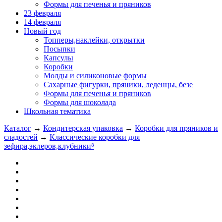
Формы для печенья и пряников
23 февраля
14 февраля
Новый год
Топперы,наклейки, открытки
Посыпки
Капсулы
Коробки
Молды и силиконовые формы
Сахарные фигурки, пряники, леденцы, безе
Формы для печенья и пряников
Формы для шоколада
Школьная тематика
Каталог
→
Кондитерская упаковка
→
Коробки для пряников и
сладостей
→
Классические коробки для
зефира,эклеров,клубники⁸