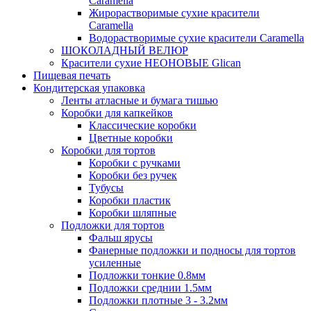
Caramella
Жирорастворимые сухие красители
Caramella
Водорастворимые сухие красители Caramella
ШОКОЛАДНЫЙ ВЕЛЮР
Красители сухие НЕОНОВЫЕ Glican
Пищевая печать
Кондитерская упаковка
Ленты атласные и бумага тишью
Коробки для капкейков
Классические коробки
Цветные коробки
Коробки для тортов
Коробки с ручками
Коробки без ручек
Тубусы
Коробки пластик
Коробки шляпные
Подложки для тортов
Фальш ярусы
Фанерные подложки и подносы для тортов
усиленные
Подложки тонкие 0.8мм
Подложки среднии 1.5мм
Подложки плотные 3 - 3.2мм