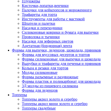
Плунжеры
Кисточки,лопатки,венчики
Палочки для кейкпопсов и мороженного
Трафареты для торта
Инструменты для работы с мастикой
Шпатели и палетки
Насадки и переходники
Силиконовые коврики и бумага для выпечки
Проволока и тычинки
Насадки для зефирных цветов
Ацетатная (бордюрная) лента
Формы для выпечки, леденцов, шоколада, пряников
Формы для муссовых десертов и тортов
Формы силиконовые для выпечки и шоколада
Вырубки и трафареты для печенья и пряников
Кольца и резаки для тортов
Молды силиконовые
Формы разъемные и раздвижные
Формы пластик и поликарбонат для шоколада
3Д молды из пищевого силикона
Формы для леденцов
Топперы
Топперы акрил золото и серебро
Топперы акрил мини золото и серебро
Топперы свадебные