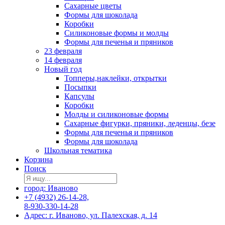
Сахарные цветы
Формы для шоколада
Коробки
Силиконовые формы и молды
Формы для печенья и пряников
23 февраля
14 февраля
Новый год
Топперы,наклейки, открытки
Посыпки
Капсулы
Коробки
Молды и силиконовые формы
Сахарные фигурки, пряники, леденцы, безе
Формы для печенья и пряников
Формы для шоколада
Школьная тематика
Корзина
Поиск
город: Иваново
+7 (4932) 26-14-28,
8-930-330-14-28
Адрес: г. Иваново, ул. Палехская, д. 14