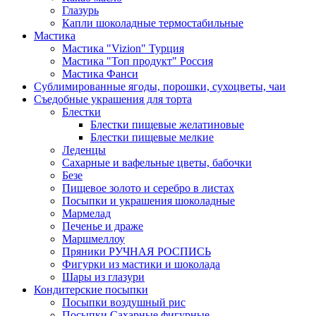
Глазурь
Капли шоколадные термостабильные
Мастика
Мастика "Vizion" Турция
Мастика "Топ продукт" Россия
Мастика Фанси
Сублимированные ягоды, порошки, сухоцветы, чаи
Съедобные украшения для торта
Блестки
Блестки пищевые желатиновые
Блестки пищевые мелкие
Леденцы
Сахарные и вафельные цветы, бабочки
Безе
Пищевое золото и серебро в листах
Посыпки и украшения шоколадные
Мармелад
Печенье и драже
Маршмеллоу
Пряники РУЧНАЯ РОСПИСЬ
Фигурки из мастики и шоколада
Шары из глазури
Кондитерские посыпки
Посыпки воздушный рис
Посыпки Сахарные фигурные