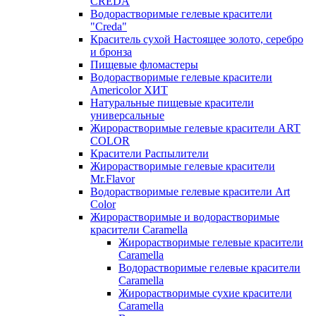
CREDA
Водорастворимые гелевые красители
"Creda"
Краситель сухой Настоящее золото, серебро
и бронза
Пищевые фломастеры
Водорастворимые гелевые красители
Americolor ХИТ
Натуральные пищевые красители
универсальные
Жирорастворимые гелевые красители ART
COLOR
Красители Распылители
Жирорастворимые гелевые красители
Mr.Flavor
Водорастворимые гелевые красители Art
Color
Жирорастворимые и водорастворимые
красители Caramella
Жирорастворимые гелевые красители
Caramella
Водорастворимые гелевые красители
Caramella
Жирорастворимые сухие красители
Caramella