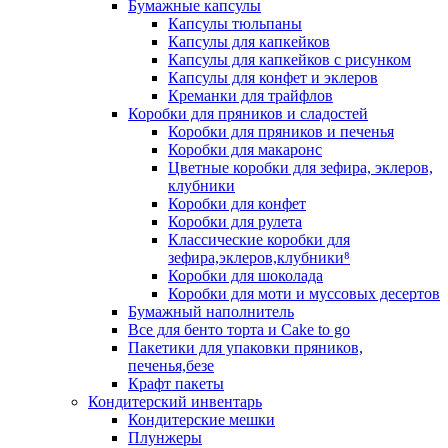
Бумажные капсулы
Капсулы тюльпаны
Капсулы для капкейков
Капсулы для капкейков с рисунком
Капсулы для конфет и эклеров
Креманки для трайфлов
Коробки для пряников и сладостей
Коробки для пряников и печенья
Коробки для макаронс
Цветные коробки для зефира, эклеров,
клубники
Коробки для конфет
Коробки для рулета
Классические коробки для
зефира,эклеров,клубники⁸
Коробки для шоколада
Коробки для моти и муссовых десертов
Бумажный наполнитель
Все для бенто торта и Cake to go
Пакетики для упаковки пряников,
печенья,безе
Крафт пакеты
Кондитерский инвентарь
Кондитерские мешки
Плунжеры