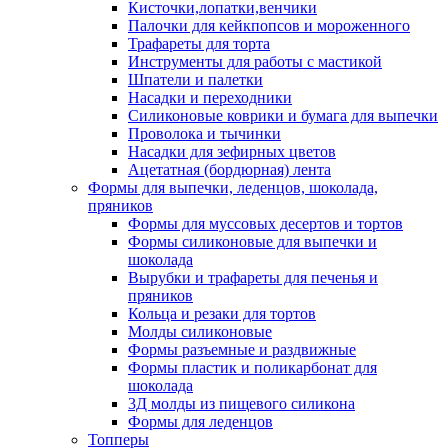
Кисточки,лопатки,венчики
Палочки для кейкпопсов и мороженного
Трафареты для торта
Инструменты для работы с мастикой
Шпатели и палетки
Насадки и переходники
Силиконовые коврики и бумага для выпечки
Проволока и тычинки
Насадки для зефирных цветов
Ацетатная (бордюрная) лента
Формы для выпечки, леденцов, шоколада,
пряников
Формы для муссовых десертов и тортов
Формы силиконовые для выпечки и
шоколада
Вырубки и трафареты для печенья и
пряников
Кольца и резаки для тортов
Молды силиконовые
Формы разъемные и раздвижные
Формы пластик и поликарбонат для
шоколада
3Д молды из пищевого силикона
Формы для леденцов
Топперы