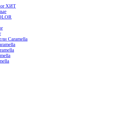
lor ХИТ
ные
COLOR
or
r
ли Caramella
ramella
ramella
mella
ella