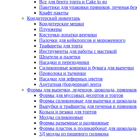
Все для бенто торта и Cake to go
Пакетики для упаковки пряников, печенья,без
Крафт пакеты
Кондитерский инвентарь
Кондитерские мешки
Плунжеры
Кисточки,лопатки,венчики
Палочки для кейкпопсов и мороженного
Трафареты для торта
Инструменты для работы с мастикой
Шпатели и палетки
Насадки и переходники
Силиконовые коврики и бумага для выпечки
Проволока и тычинки
Насадки для зефирных цветов
Ацетатная (бордюрная) лента
Формы для выпечки, леденцов, шоколада, пряников
Формы для муссовых десертов и тортов
Формы силиконовые для выпечки и шоколада
Вырубки и трафареты для печенья и пряников
Кольца и резаки для тортов
Молды силиконовые
Формы разъемные и раздвижные
Формы пластик и поликарбонат для шоколада
3Д молды из пищевого силикона