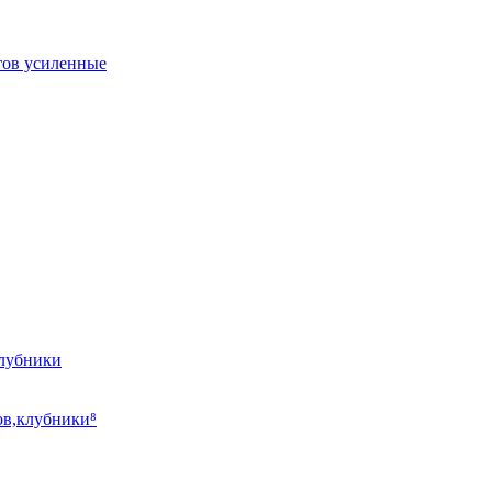
тов усиленные
клубники
ов,клубники⁸