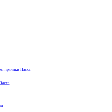
ры,пряники Пасха
Пасха
ры