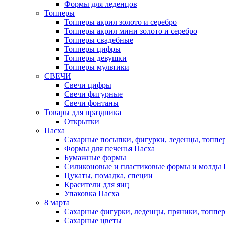
Формы для леденцов
Топперы
Топперы акрил золото и серебро
Топперы акрил мини золото и серебро
Топперы свадебные
Топперы цифры
Топперы девушки
Топперы мультики
СВЕЧИ
Свечи цифры
Свечи фигурные
Свечи фонтаны
Товары для праздника
Открытки
Пасха
Сахарные посыпки, фигурки, леденцы, топпе
Формы для печенья Пасха
Бумажные формы
Силиконовые и пластиковые формы и молды 
Цукаты, помадка, специи
Красители для яиц
Упаковка Пасха
8 марта
Сахарные фигурки, леденцы, пряники, топпе
Сахарные цветы