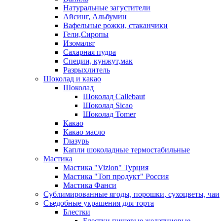
Натуральные загустители
Айсинг, Альбумин
Вафельные рожки, стаканчики
Гели,Сиропы
Изомальт
Сахарная пудра
Специи, кунжут,мак
Разрыхлитель
Шоколад и какао
Шоколад
Шоколад Callebaut
Шоколад Sicao
Шоколад Tomer
Какао
Какао масло
Глазурь
Капли шоколадные термостабильные
Мастика
Мастика "Vizion" Турция
Мастика "Топ продукт" Россия
Мастика Фанси
Сублимированные ягоды, порошки, сухоцветы, чаи
Съедобные украшения для торта
Блестки
Блестки пищевые желатиновые