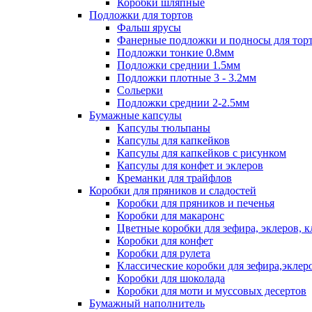
Коробки шляпные
Подложки для тортов
Фальш ярусы
Фанерные подложки и подносы для тор
Подложки тонкие 0.8мм
Подложки среднии 1.5мм
Подложки плотные 3 - 3.2мм
Сольерки
Подложки среднии 2-2.5мм
Бумажные капсулы
Капсулы тюльпаны
Капсулы для капкейков
Капсулы для капкейков с рисунком
Капсулы для конфет и эклеров
Креманки для трайфлов
Коробки для пряников и сладостей
Коробки для пряников и печенья
Коробки для макаронс
Цветные коробки для зефира, эклеров, 
Коробки для конфет
Коробки для рулета
Классические коробки для зефира,эклер
Коробки для шоколада
Коробки для моти и муссовых десертов
Бумажный наполнитель