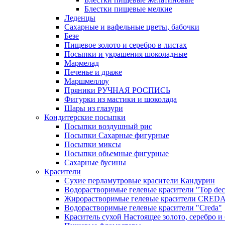
Блестки пищевые мелкие
Леденцы
Сахарные и вафельные цветы, бабочки
Безе
Пищевое золото и серебро в листах
Посыпки и украшения шоколадные
Мармелад
Печенье и драже
Маршмеллоу
Пряники РУЧНАЯ РОСПИСЬ
Фигурки из мастики и шоколада
Шары из глазури
Кондитерские посыпки
Посыпки воздушный рис
Посыпки Сахарные фигурные
Посыпки миксы
Посыпки обьемные фигурные
Сахарные бусины
Красители
Сухие перламутровые красители Кандурин
Водорастворимые гелевые красители "Top dec
Жирорастворимые гелевые красители CRED
Водорастворимые гелевые красители "Creda"
Краситель сухой Настоящее золото, серебро и