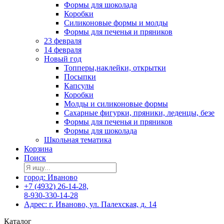
Формы для шоколада
Коробки
Силиконовые формы и молды
Формы для печенья и пряников
23 февраля
14 февраля
Новый год
Топперы,наклейки, открытки
Посыпки
Капсулы
Коробки
Молды и силиконовые формы
Сахарные фигурки, пряники, леденцы, безе
Формы для печенья и пряников
Формы для шоколада
Школьная тематика
Корзина
Поиск
город: Иваново
+7 (4932) 26-14-28,
8-930-330-14-28
Адрес: г. Иваново, ул. Палехская, д. 14
Каталог