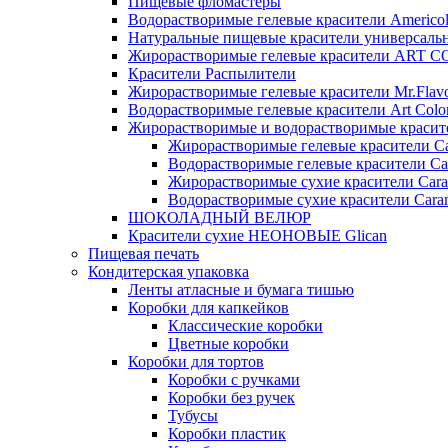
Пищевые фломастеры
Водорастворимые гелевые красители Americo
Натуральные пищевые красители универсаль
Жирорастворимые гелевые красители ART 
Красители Распылители
Жирорастворимые гелевые красители Mr.Flav
Водорастворимые гелевые красители Art Colo
Жирорастворимые и водорастворимые красите
Жирорастворимые гелевые красители Ca
Водорастворимые гелевые красители Ca
Жирорастворимые сухие красители Cara
Водорастворимые сухие красители Caram
ШОКОЛАДНЫЙ ВЕЛЮР
Красители сухие НЕОНОВЫЕ Glican
Пищевая печать
Кондитерская упаковка
Ленты атласные и бумага тишью
Коробки для капкейков
Классические коробки
Цветные коробки
Коробки для тортов
Коробки с ручками
Коробки без ручек
Тубусы
Коробки пластик