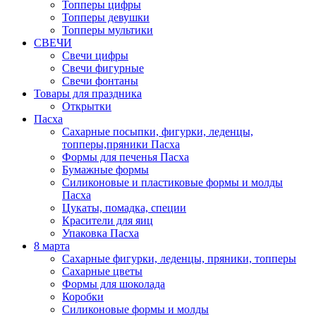
Топперы цифры
Топперы девушки
Топперы мультики
СВЕЧИ
Свечи цифры
Свечи фигурные
Свечи фонтаны
Товары для праздника
Открытки
Пасха
Сахарные посыпки, фигурки, леденцы,
топперы,пряники Пасха
Формы для печенья Пасха
Бумажные формы
Силиконовые и пластиковые формы и молды
Пасха
Цукаты, помадка, специи
Красители для яиц
Упаковка Пасха
8 марта
Сахарные фигурки, леденцы, пряники, топперы
Сахарные цветы
Формы для шоколада
Коробки
Силиконовые формы и молды