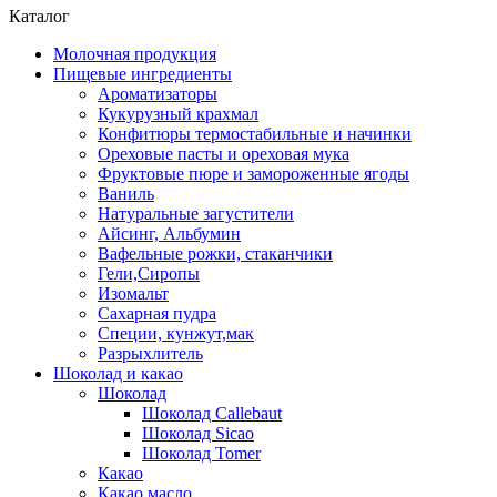
Каталог
Молочная продукция
Пищевые ингредиенты
Ароматизаторы
Кукурузный крахмал
Конфитюры термостабильные и начинки
Ореховые пасты и ореховая мука
Фруктовые пюре и замороженные ягоды
Ваниль
Натуральные загустители
Айсинг, Альбумин
Вафельные рожки, стаканчики
Гели,Сиропы
Изомальт
Сахарная пудра
Специи, кунжут,мак
Разрыхлитель
Шоколад и какао
Шоколад
Шоколад Callebaut
Шоколад Sicao
Шоколад Tomer
Какао
Какао масло