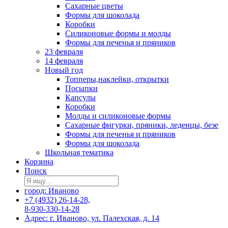
Сахарные цветы
Формы для шоколада
Коробки
Силиконовые формы и молды
Формы для печенья и пряников
23 февраля
14 февраля
Новый год
Топперы,наклейки, открытки
Посыпки
Капсулы
Коробки
Молды и силиконовые формы
Сахарные фигурки, пряники, леденцы, безе
Формы для печенья и пряников
Формы для шоколада
Школьная тематика
Корзина
Поиск
город: Иваново
+7 (4932) 26-14-28,
8-930-330-14-28
Адрес: г. Иваново, ул. Палехская, д. 14