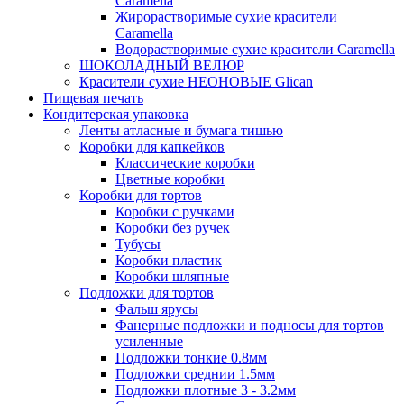
Caramella
Жирорастворимые сухие красители
Caramella
Водорастворимые сухие красители Caramella
ШОКОЛАДНЫЙ ВЕЛЮР
Красители сухие НЕОНОВЫЕ Glican
Пищевая печать
Кондитерская упаковка
Ленты атласные и бумага тишью
Коробки для капкейков
Классические коробки
Цветные коробки
Коробки для тортов
Коробки с ручками
Коробки без ручек
Тубусы
Коробки пластик
Коробки шляпные
Подложки для тортов
Фальш ярусы
Фанерные подложки и подносы для тортов
усиленные
Подложки тонкие 0.8мм
Подложки среднии 1.5мм
Подложки плотные 3 - 3.2мм