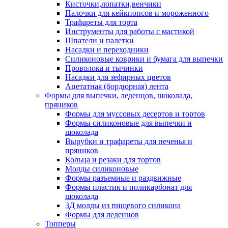
Кисточки,лопатки,венчики
Палочки для кейкпопсов и мороженного
Трафареты для торта
Инструменты для работы с мастикой
Шпатели и палетки
Насадки и переходники
Силиконовые коврики и бумага для выпечки
Проволока и тычинки
Насадки для зефирных цветов
Ацетатная (бордюрная) лента
Формы для выпечки, леденцов, шоколада,
пряников
Формы для муссовых десертов и тортов
Формы силиконовые для выпечки и
шоколада
Вырубки и трафареты для печенья и
пряников
Кольца и резаки для тортов
Молды силиконовые
Формы разъемные и раздвижные
Формы пластик и поликарбонат для
шоколада
3Д молды из пищевого силикона
Формы для леденцов
Топперы