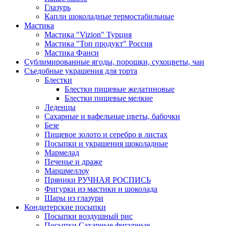
Глазурь
Капли шоколадные термостабильные
Мастика
Мастика "Vizion" Турция
Мастика "Топ продукт" Россия
Мастика Фанси
Сублимированные ягоды, порошки, сухоцветы, чаи
Съедобные украшения для торта
Блестки
Блестки пищевые желатиновые
Блестки пищевые мелкие
Леденцы
Сахарные и вафельные цветы, бабочки
Безе
Пищевое золото и серебро в листах
Посыпки и украшения шоколадные
Мармелад
Печенье и драже
Маршмеллоу
Пряники РУЧНАЯ РОСПИСЬ
Фигурки из мастики и шоколада
Шары из глазури
Кондитерские посыпки
Посыпки воздушный рис
Посыпки Сахарные фигурные