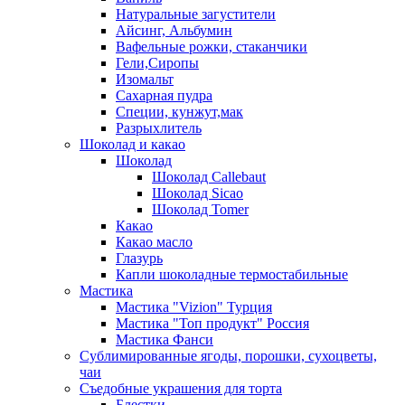
Натуральные загустители
Айсинг, Альбумин
Вафельные рожки, стаканчики
Гели,Сиропы
Изомальт
Сахарная пудра
Специи, кунжут,мак
Разрыхлитель
Шоколад и какао
Шоколад
Шоколад Callebaut
Шоколад Sicao
Шоколад Tomer
Какао
Какао масло
Глазурь
Капли шоколадные термостабильные
Мастика
Мастика "Vizion" Турция
Мастика "Топ продукт" Россия
Мастика Фанси
Сублимированные ягоды, порошки, сухоцветы,
чаи
Съедобные украшения для торта
Блестки