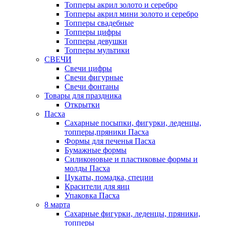
Топперы акрил золото и серебро
Топперы акрил мини золото и серебро
Топперы свадебные
Топперы цифры
Топперы девушки
Топперы мультики
СВЕЧИ
Свечи цифры
Свечи фигурные
Свечи фонтаны
Товары для праздника
Открытки
Пасха
Сахарные посыпки, фигурки, леденцы,
топперы,пряники Пасха
Формы для печенья Пасха
Бумажные формы
Силиконовые и пластиковые формы и
молды Пасха
Цукаты, помадка, специи
Красители для яиц
Упаковка Пасха
8 марта
Сахарные фигурки, леденцы, пряники,
топперы