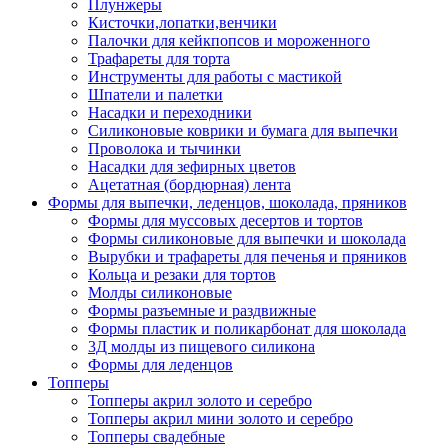
Плунжеры
Кисточки,лопатки,венчики
Палочки для кейкпопсов и мороженного
Трафареты для торта
Инструменты для работы с мастикой
Шпатели и палетки
Насадки и переходники
Силиконовые коврики и бумага для выпечки
Проволока и тычинки
Насадки для зефирных цветов
Ацетатная (бордюрная) лента
Формы для выпечки, леденцов, шоколада, пряников
Формы для муссовых десертов и тортов
Формы силиконовые для выпечки и шоколада
Вырубки и трафареты для печенья и пряников
Кольца и резаки для тортов
Молды силиконовые
Формы разъемные и раздвижные
Формы пластик и поликарбонат для шоколада
3Д молды из пищевого силикона
Формы для леденцов
Топперы
Топперы акрил золото и серебро
Топперы акрил мини золото и серебро
Топперы свадебные