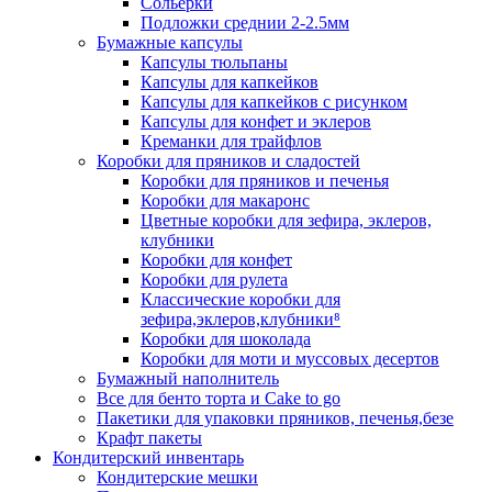
Сольерки
Подложки среднии 2-2.5мм
Бумажные капсулы
Капсулы тюльпаны
Капсулы для капкейков
Капсулы для капкейков с рисунком
Капсулы для конфет и эклеров
Креманки для трайфлов
Коробки для пряников и сладостей
Коробки для пряников и печенья
Коробки для макаронс
Цветные коробки для зефира, эклеров,
клубники
Коробки для конфет
Коробки для рулета
Классические коробки для
зефира,эклеров,клубники⁸
Коробки для шоколада
Коробки для моти и муссовых десертов
Бумажный наполнитель
Все для бенто торта и Cake to go
Пакетики для упаковки пряников, печенья,безе
Крафт пакеты
Кондитерский инвентарь
Кондитерские мешки