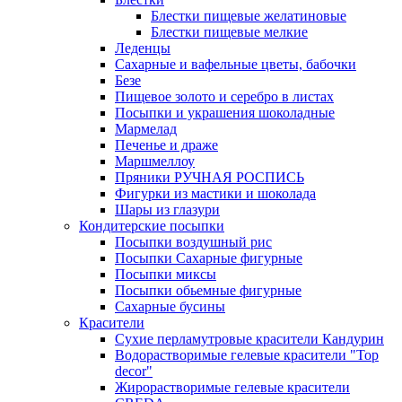
Блестки пищевые желатиновые
Блестки пищевые мелкие
Леденцы
Сахарные и вафельные цветы, бабочки
Безе
Пищевое золото и серебро в листах
Посыпки и украшения шоколадные
Мармелад
Печенье и драже
Маршмеллоу
Пряники РУЧНАЯ РОСПИСЬ
Фигурки из мастики и шоколада
Шары из глазури
Кондитерские посыпки
Посыпки воздушный рис
Посыпки Сахарные фигурные
Посыпки миксы
Посыпки обьемные фигурные
Сахарные бусины
Красители
Сухие перламутровые красители Кандурин
Водорастворимые гелевые красители "Top
decor"
Жирорастворимые гелевые красители