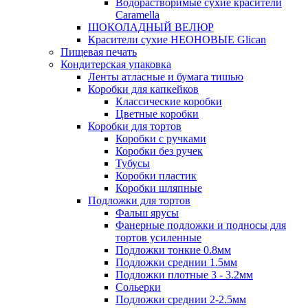
Водорастворимые сухие красители
Caramella
ШОКОЛАДНЫЙ ВЕЛЮР
Красители сухие НЕОНОВЫЕ Glican
Пищевая печать
Кондитерская упаковка
Ленты атласные и бумага тишью
Коробки для капкейков
Классические коробки
Цветные коробки
Коробки для тортов
Коробки с ручками
Коробки без ручек
Тубусы
Коробки пластик
Коробки шляпные
Подложки для тортов
Фальш ярусы
Фанерные подложки и подносы для
тортов усиленные
Подложки тонкие 0.8мм
Подложки среднии 1.5мм
Подложки плотные 3 - 3.2мм
Сольерки
Подложки среднии 2-2.5мм