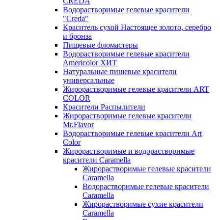
CREDA
Водорастворимые гелевые красители
"Creda"
Краситель сухой Настоящее золото, серебро
и бронза
Пищевые фломастеры
Водорастворимые гелевые красители
Americolor ХИТ
Натуральные пищевые красители
универсальные
Жирорастворимые гелевые красители ART
COLOR
Красители Распылители
Жирорастворимые гелевые красители
Mr.Flavor
Водорастворимые гелевые красители Art
Color
Жирорастворимые и водорастворимые
красители Caramella
Жирорастворимые гелевые красители
Caramella
Водорастворимые гелевые красители
Caramella
Жирорастворимые сухие красители
Caramella