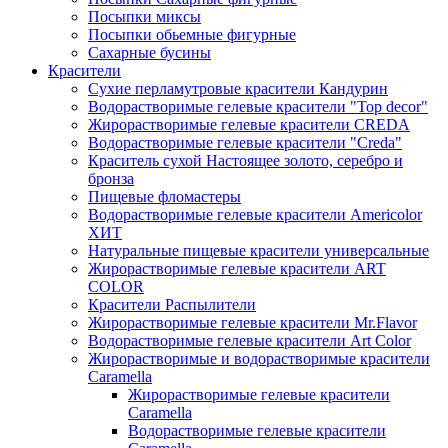
Посыпки миксы
Посыпки обьемные фигурные
Сахарные бусины
Красители
Сухие перламутровые красители Кандурин
Водорастворимые гелевые красители "Top decor"
Жирорастворимые гелевые красители CREDA
Водорастворимые гелевые красители "Creda"
Краситель сухой Настоящее золото, серебро и
бронза
Пищевые фломастеры
Водорастворимые гелевые красители Americolor
ХИТ
Натуральные пищевые красители универсальные
Жирорастворимые гелевые красители ART
COLOR
Красители Распылители
Жирорастворимые гелевые красители Mr.Flavor
Водорастворимые гелевые красители Art Color
Жирорастворимые и водорастворимые красители
Caramella
Жирорастворимые гелевые красители
Caramella
Водорастворимые гелевые красители