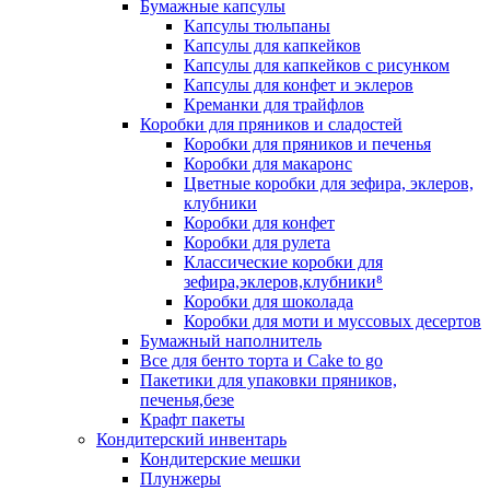
Бумажные капсулы
Капсулы тюльпаны
Капсулы для капкейков
Капсулы для капкейков с рисунком
Капсулы для конфет и эклеров
Креманки для трайфлов
Коробки для пряников и сладостей
Коробки для пряников и печенья
Коробки для макаронс
Цветные коробки для зефира, эклеров,
клубники
Коробки для конфет
Коробки для рулета
Классические коробки для
зефира,эклеров,клубники⁸
Коробки для шоколада
Коробки для моти и муссовых десертов
Бумажный наполнитель
Все для бенто торта и Cake to go
Пакетики для упаковки пряников,
печенья,безе
Крафт пакеты
Кондитерский инвентарь
Кондитерские мешки
Плунжеры