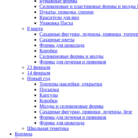
Бумажные формы
Силиконовые и пластиковые формы и молды 
Цукаты, помадка, специи
Красители для яиц
Упаковка Пасха
8 марта
Сахарные фигурки, леденцы, пряники, топпе
Сахарные цветы
Формы для шоколада
Коробки
Силиконовые формы и молды
Формы для печенья и пряников
23 февраля
14 февраля
Новый год
Топперы,наклейки, открытки
Посыпки
Капсулы
Коробки
Молды и силиконовые формы
Сахарные фигурки, пряники, леденцы, безе
Формы для печенья и пряников
Формы для шоколада
Школьная тематика
Корзина