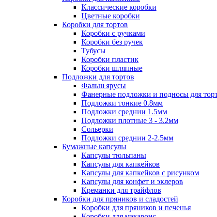
Классические коробки
Цветные коробки
Коробки для тортов
Коробки с ручками
Коробки без ручек
Тубусы
Коробки пластик
Коробки шляпные
Подложки для тортов
Фальш ярусы
Фанерные подложки и подносы для тор
Подложки тонкие 0.8мм
Подложки среднии 1.5мм
Подложки плотные 3 - 3.2мм
Сольерки
Подложки среднии 2-2.5мм
Бумажные капсулы
Капсулы тюльпаны
Капсулы для капкейков
Капсулы для капкейков с рисунком
Капсулы для конфет и эклеров
Креманки для трайфлов
Коробки для пряников и сладостей
Коробки для пряников и печенья
Коробки для макаронс