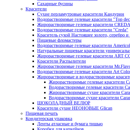
Сахарные бусины
Красители
Сухие перламутровые красители Кандурин
Водорастворимые гелевые красители "Top dec
Жирорастворимые гелевые красители CRED
Водорастворимые гелевые красители "Creda"
Краситель сухой Настоящее золото, серебро и
Пищевые фломастеры
Водорастворимые гелевые красители Americo
Натуральные пищевые красители универсаль
Жирорастворимые гелевые красители ART 
Красители Распылители
Жирорастворимые гелевые красители Mr.Flav
Водорастворимые гелевые красители Art Colo
Жирорастворимые и водорастворимые красите
Жирорастворимые гелевые красители Ca
Водорастворимые гелевые красители Ca
Жирорастворимые сухие красители Cara
Водорастворимые сухие красители Caram
ШОКОЛАДНЫЙ ВЕЛЮР
Красители сухие НЕОНОВЫЕ Glican
Пищевая печать
Кондитерская упаковка
Ленты атласные и бумага тишью
Коробки для капкейков