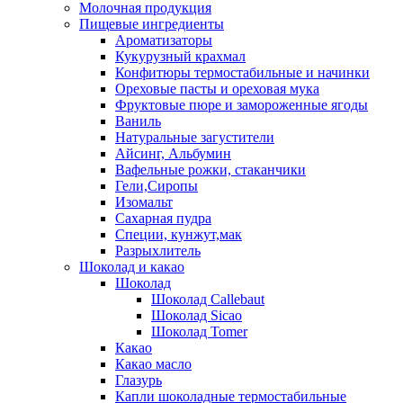
Молочная продукция
Пищевые ингредиенты
Ароматизаторы
Кукурузный крахмал
Конфитюры термостабильные и начинки
Ореховые пасты и ореховая мука
Фруктовые пюре и замороженные ягоды
Ваниль
Натуральные загустители
Айсинг, Альбумин
Вафельные рожки, стаканчики
Гели,Сиропы
Изомальт
Сахарная пудра
Специи, кунжут,мак
Разрыхлитель
Шоколад и какао
Шоколад
Шоколад Callebaut
Шоколад Sicao
Шоколад Tomer
Какао
Какао масло
Глазурь
Капли шоколадные термостабильные