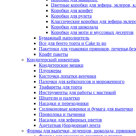
Цветные коробки для зефира, эклеров, 
Коробки для конфет
Коробки для рулета
Классические коробки для зефира,эклер
Коробки для шоколада
Коробки для моти и муссовых десертов
Бумажный наполнитель
Все для бенто торта и Cake to go
Пакетики для упаковки пряников, печенья,без
Крафт пакеты
Кондитерский инвентарь
Кондитерские мешки
Плунжеры
Кисточки,лопатки,венчики
Палочки для кейкпопсов и мороженного
Трафареты для торта
Инструменты для работы с мастикой
Шпатели и палетки
Насадки и переходники
Силиконовые коврики и бумага для выпечки
Проволока и тычинки
Насадки для зефирных цветов
Ацетатная (бордюрная) лента
Формы для выпечки, леденцов, шоколада, пряников