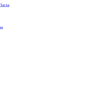
Пасха
ры