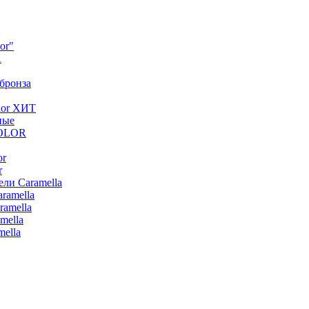
or"
A
 бронза
lor ХИТ
ные
COLOR
or
r
ли Caramella
ramella
ramella
mella
ella