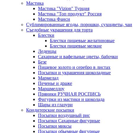
Мастика
Мастика "Vizion" Турция
Мастика "Топ продукт" Россия
Мастика Фанси
Сублимированные ягоды, порошки, сухоцветы, чаи
Съедобные украшения для торта
Блестки
Блестки пищевые желатиновые
Блестки пищевые мелкие
Леденцы
Сахарные и вафельные цветы, бабочки
Безе
Пищевое золото и серебро в листах
Посыпки и украшения шоколадные
Мармелад
Печенье и драже
Маршмеллоу
Пряники РУЧНАЯ РОСПИСЬ
Фигурки из мастики и шоколада
Шары из глазури
Кондитерские посыпки
Посыпки воздушный рис
Посыпки Сахарные фигурные
Посыпки миксы
Посыпки обьемные фигурные