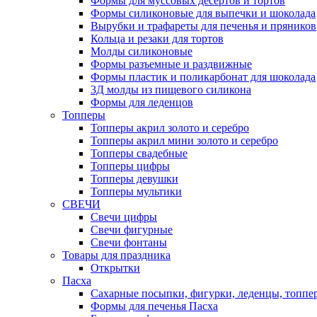
Формы для муссовых десертов и тортов
Формы силиконовые для выпечки и шоколада
Вырубки и трафареты для печенья и пряников
Кольца и резаки для тортов
Молды силиконовые
Формы разъемные и раздвижные
Формы пластик и поликарбонат для шоколада
3Д молды из пищевого силикона
Формы для леденцов
Топперы
Топперы акрил золото и серебро
Топперы акрил мини золото и серебро
Топперы свадебные
Топперы цифры
Топперы девушки
Топперы мультики
СВЕЧИ
Свечи цифры
Свечи фигурные
Свечи фонтаны
Товары для праздника
Открытки
Пасха
Сахарные посыпки, фигурки, леденцы, топпе
Формы для печенья Пасха