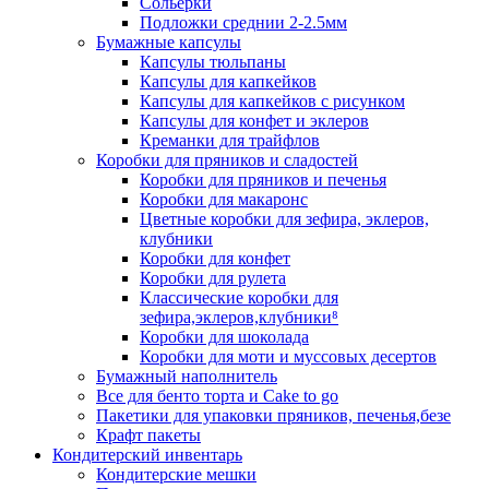
Сольерки
Подложки среднии 2-2.5мм
Бумажные капсулы
Капсулы тюльпаны
Капсулы для капкейков
Капсулы для капкейков с рисунком
Капсулы для конфет и эклеров
Креманки для трайфлов
Коробки для пряников и сладостей
Коробки для пряников и печенья
Коробки для макаронс
Цветные коробки для зефира, эклеров,
клубники
Коробки для конфет
Коробки для рулета
Классические коробки для
зефира,эклеров,клубники⁸
Коробки для шоколада
Коробки для моти и муссовых десертов
Бумажный наполнитель
Все для бенто торта и Cake to go
Пакетики для упаковки пряников, печенья,безе
Крафт пакеты
Кондитерский инвентарь
Кондитерские мешки