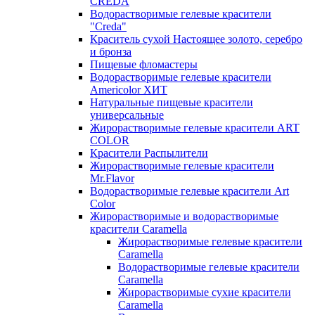
CREDA
Водорастворимые гелевые красители
"Creda"
Краситель сухой Настоящее золото, серебро
и бронза
Пищевые фломастеры
Водорастворимые гелевые красители
Americolor ХИТ
Натуральные пищевые красители
универсальные
Жирорастворимые гелевые красители ART
COLOR
Красители Распылители
Жирорастворимые гелевые красители
Mr.Flavor
Водорастворимые гелевые красители Art
Color
Жирорастворимые и водорастворимые
красители Caramella
Жирорастворимые гелевые красители
Caramella
Водорастворимые гелевые красители
Caramella
Жирорастворимые сухие красители
Caramella