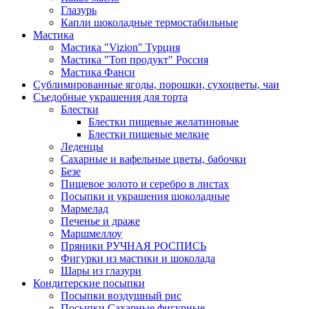
Глазурь
Капли шоколадные термостабильные
Мастика
Мастика "Vizion" Турция
Мастика "Топ продукт" Россия
Мастика Фанси
Сублимированные ягоды, порошки, сухоцветы, чаи
Съедобные украшения для торта
Блестки
Блестки пищевые желатиновые
Блестки пищевые мелкие
Леденцы
Сахарные и вафельные цветы, бабочки
Безе
Пищевое золото и серебро в листах
Посыпки и украшения шоколадные
Мармелад
Печенье и драже
Маршмеллоу
Пряники РУЧНАЯ РОСПИСЬ
Фигурки из мастики и шоколада
Шары из глазури
Кондитерские посыпки
Посыпки воздушный рис
Посыпки Сахарные фигурные