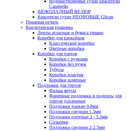
Водорастворимые сухие красители
Caramella
ШОКОЛАДНЫЙ ВЕЛЮР
Красители сухие НЕОНОВЫЕ Glican
Пищевая печать
Кондитерская упаковка
Ленты атласные и бумага тишью
Коробки для капкейков
Классические коробки
Цветные коробки
Коробки для тортов
Коробки с ручками
Коробки без ручек
Тубусы
Коробки пластик
Коробки шляпные
Подложки для тортов
Фальш ярусы
Фанерные подложки и подносы для
тортов усиленные
Подложки тонкие 0.8мм
Подложки среднии 1.5мм
Подложки плотные 3 - 3.2мм
Сольерки
Подложки среднии 2-2.5мм