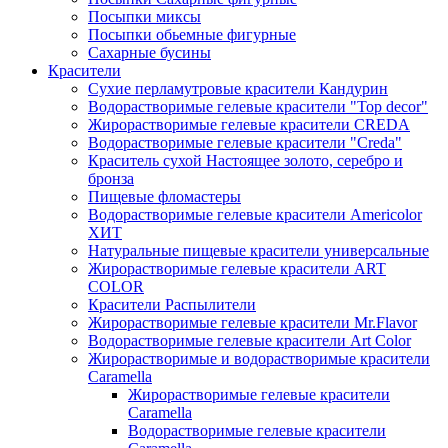
Посыпки миксы
Посыпки обьемные фигурные
Сахарные бусины
Красители
Сухие перламутровые красители Кандурин
Водорастворимые гелевые красители "Top decor"
Жирорастворимые гелевые красители CREDA
Водорастворимые гелевые красители "Creda"
Краситель сухой Настоящее золото, серебро и
бронза
Пищевые фломастеры
Водорастворимые гелевые красители Americolor
ХИТ
Натуральные пищевые красители универсальные
Жирорастворимые гелевые красители ART
COLOR
Красители Распылители
Жирорастворимые гелевые красители Mr.Flavor
Водорастворимые гелевые красители Art Color
Жирорастворимые и водорастворимые красители
Caramella
Жирорастворимые гелевые красители
Caramella
Водорастворимые гелевые красители