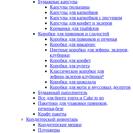
Бумажные капсулы
Капсулы тюльпаны
Капсулы для капкейков
Капсулы для капкейков с рисунком
Капсулы для конфет и эклеров
Креманки для трайфлов
Коробки для пряников и сладостей
Коробки для пряников и печенья
Коробки для макаронс
Цветные коробки для зефира, эклеров,
клубники
Коробки для конфет
Коробки для рулета
Классические коробки для
зефира,эклеров,клубники⁸
Коробки для шоколада
Коробки для моти и муссовых десертов
Бумажный наполнитель
Все для бенто торта и Cake to go
Пакетики для упаковки пряников,
печенья,безе
Крафт пакеты
Кондитерский инвентарь
Кондитерские мешки
Плунжеры