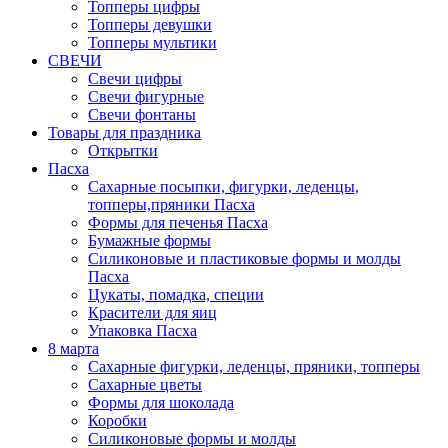
Топперы цифры
Топперы девушки
Топперы мультики
СВЕЧИ
Свечи цифры
Свечи фигурные
Свечи фонтаны
Товары для праздника
Открытки
Пасха
Сахарные посыпки, фигурки, леденцы,
топперы,пряники Пасха
Формы для печенья Пасха
Бумажные формы
Силиконовые и пластиковые формы и молды
Пасха
Цукаты, помадка, специи
Красители для яиц
Упаковка Пасха
8 марта
Сахарные фигурки, леденцы, пряники, топперы
Сахарные цветы
Формы для шоколада
Коробки
Силиконовые формы и молды