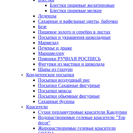
Блестки пищевые желатиновые
Блестки пищевые мелкие
Леденцы
Сахарные и вафельные цветы, бабочки
Безе
Пищевое золото и серебро в листах
Посыпки и украшения шоколадные
Мармелад
Печенье и драже
Маршмеллоу
Пряники РУЧНАЯ РОСПИСЬ
Фигурки из мастики и шоколада
Шары из глазури
Кондитерские посыпки
Посыпки воздушный рис
Посыпки Сахарные фигурные
Посыпки миксы
Посыпки обьемные фигурные
Сахарные бусины
Красители
Сухие перламутровые красители Кандурин
Водорастворимые гелевые красители "Top
decor"
Жирорастворимые гелевые красители