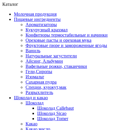
Каталог
Молочная продукция
Пищевые ингредиенты
Ароматизаторы
Кукурузный крахмал
Конфитюры термостабильные и начинки
Ореховые пасты и ореховая мука
Фруктовые пюре и замороженные ягоды
Ваниль
Натуральные загустители
Айсинг, Альбумин
Вафельные рожки, стаканчики
Гели,Сиропы
Изомальт
Сахарная пудра
Специи, кунжут,мак
Разрыхлитель
Шоколад и какао
Шоколад
Шоколад Callebaut
Шоколад Sicao
Шоколад Tomer
Какао
Какао масло