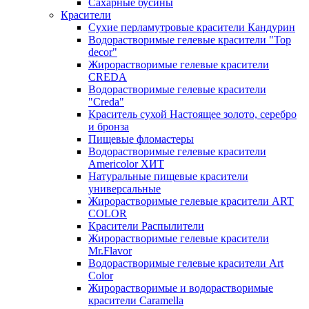
Сахарные бусины
Красители
Сухие перламутровые красители Кандурин
Водорастворимые гелевые красители "Top
decor"
Жирорастворимые гелевые красители
CREDA
Водорастворимые гелевые красители
"Creda"
Краситель сухой Настоящее золото, серебро
и бронза
Пищевые фломастеры
Водорастворимые гелевые красители
Americolor ХИТ
Натуральные пищевые красители
универсальные
Жирорастворимые гелевые красители ART
COLOR
Красители Распылители
Жирорастворимые гелевые красители
Mr.Flavor
Водорастворимые гелевые красители Art
Color
Жирорастворимые и водорастворимые
красители Caramella