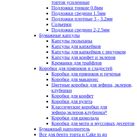
тортов усиленные
Подложки тонкие 0.8мм
Подложки среднии 1.5мм
Подложки плотные 3 - 3.2мм
Сольерки
Подложки среднии 2-2.5мм
Бумажные капсулы
Капсулы тюльпаны
Капсулы для капкейков
Капсулы для капкейков с рисунком
Капсулы для конфет и эклеров
Креманки для трайфлов
Коробки для пряников и сладостей
Коробки для пряников и печенья
Коробки для макаронс
Цветные коробки для зефира, эклеров,
клубники
Коробки для конфет
Коробки для рулета
Классические коробки для
зефира,эклеров,клубники⁸
Коробки для шоколада
Коробки для моти и муссовых десертов
Бумажный наполнитель
Все для бенто торта и Cake to go