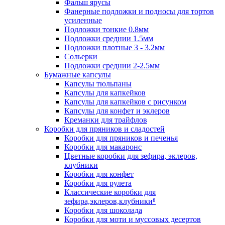
Фальш ярусы
Фанерные подложки и подносы для тортов
усиленные
Подложки тонкие 0.8мм
Подложки среднии 1.5мм
Подложки плотные 3 - 3.2мм
Сольерки
Подложки среднии 2-2.5мм
Бумажные капсулы
Капсулы тюльпаны
Капсулы для капкейков
Капсулы для капкейков с рисунком
Капсулы для конфет и эклеров
Креманки для трайфлов
Коробки для пряников и сладостей
Коробки для пряников и печенья
Коробки для макаронс
Цветные коробки для зефира, эклеров,
клубники
Коробки для конфет
Коробки для рулета
Классические коробки для
зефира,эклеров,клубники⁸
Коробки для шоколада
Коробки для моти и муссовых десертов