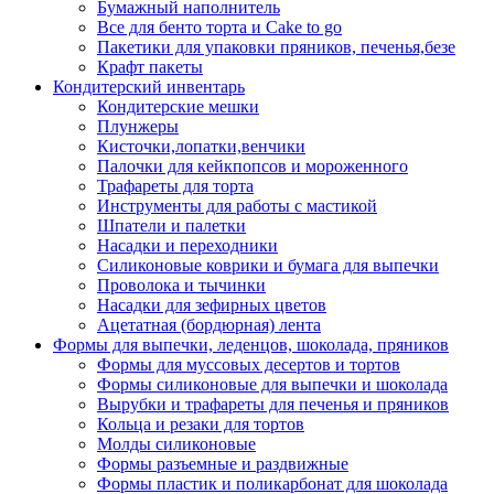
Бумажный наполнитель
Все для бенто торта и Cake to go
Пакетики для упаковки пряников, печенья,безе
Крафт пакеты
Кондитерский инвентарь
Кондитерские мешки
Плунжеры
Кисточки,лопатки,венчики
Палочки для кейкпопсов и мороженного
Трафареты для торта
Инструменты для работы с мастикой
Шпатели и палетки
Насадки и переходники
Силиконовые коврики и бумага для выпечки
Проволока и тычинки
Насадки для зефирных цветов
Ацетатная (бордюрная) лента
Формы для выпечки, леденцов, шоколада, пряников
Формы для муссовых десертов и тортов
Формы силиконовые для выпечки и шоколада
Вырубки и трафареты для печенья и пряников
Кольца и резаки для тортов
Молды силиконовые
Формы разъемные и раздвижные
Формы пластик и поликарбонат для шоколада