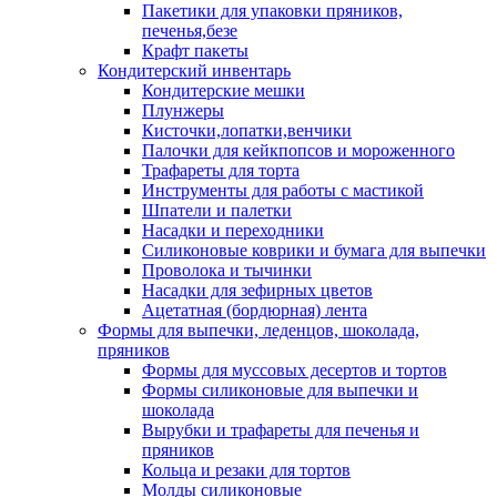
Пакетики для упаковки пряников,
печенья,безе
Крафт пакеты
Кондитерский инвентарь
Кондитерские мешки
Плунжеры
Кисточки,лопатки,венчики
Палочки для кейкпопсов и мороженного
Трафареты для торта
Инструменты для работы с мастикой
Шпатели и палетки
Насадки и переходники
Силиконовые коврики и бумага для выпечки
Проволока и тычинки
Насадки для зефирных цветов
Ацетатная (бордюрная) лента
Формы для выпечки, леденцов, шоколада,
пряников
Формы для муссовых десертов и тортов
Формы силиконовые для выпечки и
шоколада
Вырубки и трафареты для печенья и
пряников
Кольца и резаки для тортов
Молды силиконовые