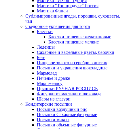
Мастика "Vizion" Турция
Мастика "Топ продукт" Россия
Мастика Фанси
Сублимированные ягоды, порошки, сухоцветы,
чаи
Съедобные украшения для торта
Блестки
Блестки пищевые желатиновые
Блестки пищевые мелкие
Леденцы
Сахарные и вафельные цветы, бабочки
Безе
Пищевое золото и серебро в листах
Посыпки и украшения шоколадные
Мармелад
Печенье и драже
Маршмеллоу
Пряники РУЧНАЯ РОСПИСЬ
Фигурки из мастики и шоколада
Шары из глазури
Кондитерские посыпки
Посыпки воздушный рис
Посыпки Сахарные фигурные
Посыпки миксы
Посыпки обьемные фигурные