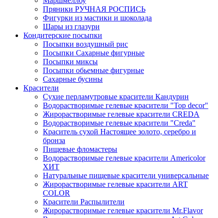
Маршмеллоу
Пряники РУЧНАЯ РОСПИСЬ
Фигурки из мастики и шоколада
Шары из глазури
Кондитерские посыпки
Посыпки воздушный рис
Посыпки Сахарные фигурные
Посыпки миксы
Посыпки обьемные фигурные
Сахарные бусины
Красители
Сухие перламутровые красители Кандурин
Водорастворимые гелевые красители "Top decor"
Жирорастворимые гелевые красители CREDA
Водорастворимые гелевые красители "Creda"
Краситель сухой Настоящее золото, серебро и
бронза
Пищевые фломастеры
Водорастворимые гелевые красители Americolor
ХИТ
Натуральные пищевые красители универсальные
Жирорастворимые гелевые красители ART
COLOR
Красители Распылители
Жирорастворимые гелевые красители Mr.Flavor