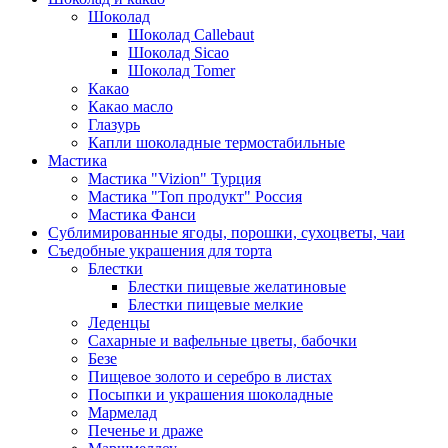
Шоколад
Шоколад Callebaut
Шоколад Sicao
Шоколад Tomer
Какао
Какао масло
Глазурь
Капли шоколадные термостабильные
Мастика
Мастика "Vizion" Турция
Мастика "Топ продукт" Россия
Мастика Фанси
Сублимированные ягоды, порошки, сухоцветы, чаи
Съедобные украшения для торта
Блестки
Блестки пищевые желатиновые
Блестки пищевые мелкие
Леденцы
Сахарные и вафельные цветы, бабочки
Безе
Пищевое золото и серебро в листах
Посыпки и украшения шоколадные
Мармелад
Печенье и драже