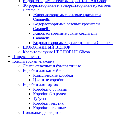
Водорастворимые гелевые красители Art Color
Жирорастворимые и водорастворимые красители
Caramella
Жирорастворимые гелевые красители
Caramella
Водорастворимые гелевые красители
Caramella
Жирорастворимые сухие красители
Caramella
Водорастворимые сухие красители Caramella
ШОКОЛАДНЫЙ ВЕЛЮР
Красители сухие НЕОНОВЫЕ Glican
Пищевая печать
Кондитерская упаковка
Ленты атласные и бумага тишью
Коробки для капкейков
Классические коробки
Цветные коробки
Коробки для тортов
Коробки с ручками
Коробки без ручек
Тубусы
Коробки пластик
Коробки шляпные
Подложки для тортов