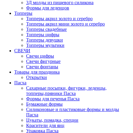
3Д молды из пищевого силикона
Формы для леденцов
Топперы
Топперы акрил золото и серебро
Топперы акрил мини золото и серебро
Топперы свадебные
Топперы цифры
Топперы девушки
Топперы мультики
СВЕЧИ
Свечи цифры
Свечи фигурные
Свечи фонтаны
Товары для праздника
Открытки
Пасха
Сахарные посыпки, фигурки, леденцы,
топперы,пряники Пасха
Формы для печенья Пасха
Бумажные формы
Силиконовые и пластиковые формы и молды
Пасха
Цукаты, помадка, специи
Красители для яиц
Упаковка Пасха