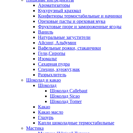
Ароматизаторы
Кукурузный крахмал
Конфитюры термостабильные и начинки
Ореховые пасты и ореховая мука
Фруктовые пюре и замороженные ягоды
Ваниль
Натуральные загустители
Айсинг, Альбумин
Вафельные рожки, стаканчики
Гели,Сиропы
Изомальт
Сахарная пудра
Специи, кунжут,мак
Разрыхлитель
Шоколад и какао
Шоколад
Шоколад Callebaut
Шоколад Sicao
Шоколад Tomer
Какао
Какао масло
Глазурь
Капли шоколадные термостабильные
Мастика