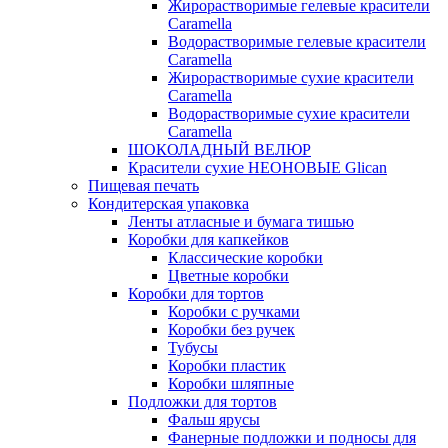
Жирорастворимые гелевые красители
Caramella
Водорастворимые гелевые красители
Caramella
Жирорастворимые сухие красители
Caramella
Водорастворимые сухие красители
Caramella
ШОКОЛАДНЫЙ ВЕЛЮР
Красители сухие НЕОНОВЫЕ Glican
Пищевая печать
Кондитерская упаковка
Ленты атласные и бумага тишью
Коробки для капкейков
Классические коробки
Цветные коробки
Коробки для тортов
Коробки с ручками
Коробки без ручек
Тубусы
Коробки пластик
Коробки шляпные
Подложки для тортов
Фальш ярусы
Фанерные подложки и подносы для