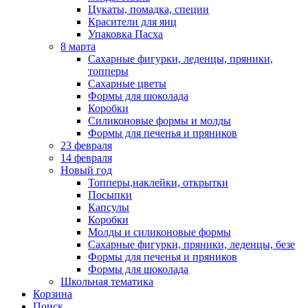
Цукаты, помадка, специи
Красители для яиц
Упаковка Пасха
8 марта
Сахарные фигурки, леденцы, пряники,
топперы
Сахарные цветы
Формы для шоколада
Коробки
Силиконовые формы и молды
Формы для печенья и пряников
23 февраля
14 февраля
Новый год
Топперы,наклейки, открытки
Посыпки
Капсулы
Коробки
Молды и силиконовые формы
Сахарные фигурки, пряники, леденцы, безе
Формы для печенья и пряников
Формы для шоколада
Школьная тематика
Корзина
Поиск