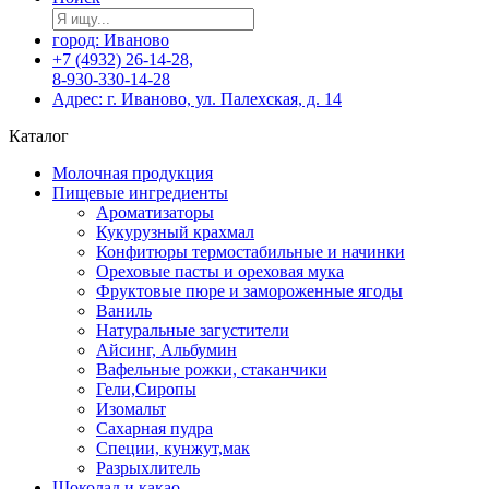
город: Иваново
+7 (4932) 26-14-28,
8-930-330-14-28
Адрес: г. Иваново, ул. Палехская, д. 14
Каталог
Молочная продукция
Пищевые ингредиенты
Ароматизаторы
Кукурузный крахмал
Конфитюры термостабильные и начинки
Ореховые пасты и ореховая мука
Фруктовые пюре и замороженные ягоды
Ваниль
Натуральные загустители
Айсинг, Альбумин
Вафельные рожки, стаканчики
Гели,Сиропы
Изомальт
Сахарная пудра
Специи, кунжут,мак
Разрыхлитель
Шоколад и какао