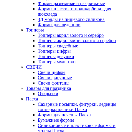
Формы разъемные и раздвижные
Формы пластик и поликарбонат для
шоколада
3Д молды из пищевого силикона
Формы для леденцов
Топперы
Топперы акрил золото и серебро
Топперы акрил мини золото и серебро
Топперы свадебные
Топперы цифры
Топперы девушки
Топперы мультики
СВЕЧИ
Свечи цифры
Свечи фигурные
Свечи фонтаны
Товары для праздника
Открытки
Пасха
Сахарные посыпки, фигурки, леденцы,
топперы,пряники Пасха
Формы для печенья Пасха
Бумажные формы
Силиконовые и пластиковые формы и
молды Пасха