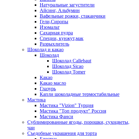
Натуральные загустители
Айсинг, Альбумин
Вафельные рожки, стаканчики
Гели,Сиропы
Изомальт
Сахарная пудра
Специи, кунжут,мак
Разрыхлитель
Шоколад и какао
Шоколад
Шоколад Callebaut
Шоколад Sicao
Шоколад Tomer
Какао
Какао масло
Глазурь
Капли шоколадные термостабильные
Мастика
Мастика "Vizion" Турция
Мастика "Топ продукт" Россия
Мастика Фанси
Сублимированные ягоды, порошки, сухоцветы,
чаи
Съедобные украшения для торта
Блестки