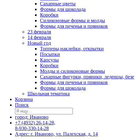
Сахарные цветы
Формы для шоколада
Коробки
Силиконовые формы и молды
Формы для печенья и пряников
23 февраля
14 февраля
Новый год
Топперы,наклейки, открытки
Посыпки
Капсулы
Коробки
Молды и силиконовые формы
Сахарные фигурки, пряники, леденцы, безе
Формы для печенья и пряников
Формы для шоколада
Школьная тематика
Корзина
Поиск
город: Иваново
+7 (4932) 26-14-28,
8-930-330-14-28
Адрес: г. Иваново, ул. Палехская, д. 14