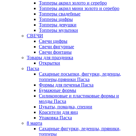
Топперы акрил золото и серебро
Топперы акрил мини золото и серебро
Топперы свадебные
Топперы цифры
Топперы девушки
Топперы мультики
СВЕЧИ
Свечи цифры
Свечи фигурные
Свечи фонтаны
Товары для праздника
Открытки
Пасха
Сахарные посыпки, фигурки, леденцы,
топперы,пряники Пасха
Формы для печенья Пасха
Бумажные формы
Силиконовые и пластиковые формы и
молды Пасха
Цукаты, помадка, специи
Красители для яиц
Упаковка Пасха
8 марта
Сахарные фигурки, леденцы, пряники,
топперы