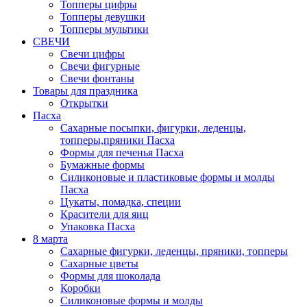
Топперы цифры
Топперы девушки
Топперы мультики
СВЕЧИ
Свечи цифры
Свечи фигурные
Свечи фонтаны
Товары для праздника
Открытки
Пасха
Сахарные посыпки, фигурки, леденцы,
топперы,пряники Пасха
Формы для печенья Пасха
Бумажные формы
Силиконовые и пластиковые формы и молды
Пасха
Цукаты, помадка, специи
Красители для яиц
Упаковка Пасха
8 марта
Сахарные фигурки, леденцы, пряники, топперы
Сахарные цветы
Формы для шоколада
Коробки
Силиконовые формы и молды