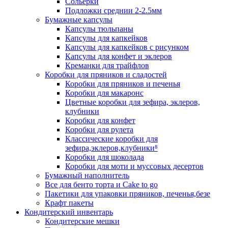
Сольерки
Подложки среднии 2-2.5мм
Бумажные капсулы
Капсулы тюльпаны
Капсулы для капкейков
Капсулы для капкейков с рисунком
Капсулы для конфет и эклеров
Креманки для трайфлов
Коробки для пряников и сладостей
Коробки для пряников и печенья
Коробки для макаронс
Цветные коробки для зефира, эклеров,
клубники
Коробки для конфет
Коробки для рулета
Классические коробки для
зефира,эклеров,клубники⁸
Коробки для шоколада
Коробки для моти и муссовых десертов
Бумажный наполнитель
Все для бенто торта и Cake to go
Пакетики для упаковки пряников, печенья,безе
Крафт пакеты
Кондитерский инвентарь
Кондитерские мешки