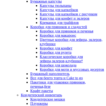
Бумажные капсулы
Капсулы тюльпаны
Капсулы для капкейков
Капсулы для капкейков с рисунком
Капсулы для конфет и эклеров
Креманки для трайфлов
Коробки для пряников и сладостей
Коробки для пряников и печенья
Коробки для макаронс
Цветные коробки для зефира, эклеров,
клубники
Коробки для конфет
Коробки для рулета
Классические коробки для
зефира,эклеров,клубники⁸
Коробки для шоколада
Коробки для моти и муссовых десертов
Бумажный наполнитель
Все для бенто торта и Cake to go
Пакетики для упаковки пряников,
печенья,безе
Крафт пакеты
Кондитерский инвентарь
Кондитерские мешки
Плунжеры