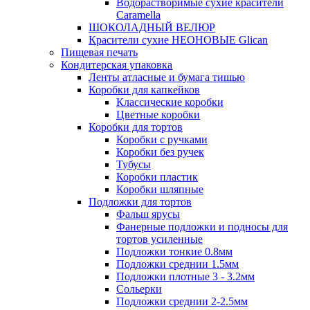
Водорастворимые сухие красители
Caramella
ШОКОЛАДНЫЙ ВЕЛЮР
Красители сухие НЕОНОВЫЕ Glican
Пищевая печать
Кондитерская упаковка
Ленты атласные и бумага тишью
Коробки для капкейков
Классические коробки
Цветные коробки
Коробки для тортов
Коробки с ручками
Коробки без ручек
Тубусы
Коробки пластик
Коробки шляпные
Подложки для тортов
Фальш ярусы
Фанерные подложки и подносы для
тортов усиленные
Подложки тонкие 0.8мм
Подложки среднии 1.5мм
Подложки плотные 3 - 3.2мм
Сольерки
Подложки среднии 2-2.5мм