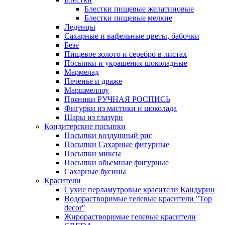
Блестки пищевые желатиновые
Блестки пищевые мелкие
Леденцы
Сахарные и вафельные цветы, бабочки
Безе
Пищевое золото и серебро в листах
Посыпки и украшения шоколадные
Мармелад
Печенье и драже
Маршмеллоу
Пряники РУЧНАЯ РОСПИСЬ
Фигурки из мастики и шоколада
Шары из глазури
Кондитерские посыпки
Посыпки воздушный рис
Посыпки Сахарные фигурные
Посыпки миксы
Посыпки обьемные фигурные
Сахарные бусины
Красители
Сухие перламутровые красители Кандурин
Водорастворимые гелевые красители "Top
decor"
Жирорастворимые гелевые красители