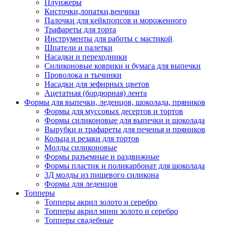
Плунжеры
Кисточки,лопатки,венчики
Палочки для кейкпопсов и мороженного
Трафареты для торта
Инструменты для работы с мастикой
Шпатели и палетки
Насадки и переходники
Силиконовые коврики и бумага для выпечки
Проволока и тычинки
Насадки для зефирных цветов
Ацетатная (бордюрная) лента
Формы для выпечки, леденцов, шоколада, пряников
Формы для муссовых десертов и тортов
Формы силиконовые для выпечки и шоколада
Вырубки и трафареты для печенья и пряников
Кольца и резаки для тортов
Молды силиконовые
Формы разъемные и раздвижные
Формы пластик и поликарбонат для шоколада
3Д молды из пищевого силикона
Формы для леденцов
Топперы
Топперы акрил золото и серебро
Топперы акрил мини золото и серебро
Топперы свадебные