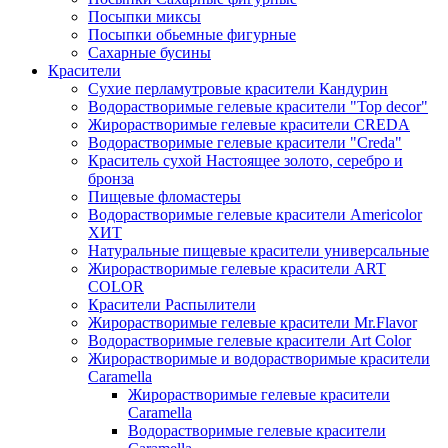
Посыпки миксы
Посыпки обьемные фигурные
Сахарные бусины
Красители
Сухие перламутровые красители Кандурин
Водорастворимые гелевые красители "Top decor"
Жирорастворимые гелевые красители CREDA
Водорастворимые гелевые красители "Creda"
Краситель сухой Настоящее золото, серебро и
бронза
Пищевые фломастеры
Водорастворимые гелевые красители Americolor
ХИТ
Натуральные пищевые красители универсальные
Жирорастворимые гелевые красители ART
COLOR
Красители Распылители
Жирорастворимые гелевые красители Mr.Flavor
Водорастворимые гелевые красители Art Color
Жирорастворимые и водорастворимые красители
Caramella
Жирорастворимые гелевые красители
Caramella
Водорастворимые гелевые красители