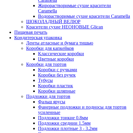
Caramella
Жирорастворимые сухие красители
Caramella
Водорастворимые сухие красители Caramella
ШОКОЛАДНЫЙ ВЕЛЮР
Красители сухие НЕОНОВЫЕ Glican
Пищевая печать
Кондитерская упаковка
Ленты атласные и бумага тишью
Коробки для капкейков
Классические коробки
Цветные коробки
Коробки для тортов
Коробки с ручками
Коробки без ручек
Тубусы
Коробки пластик
Коробки шляпные
Подложки для тортов
Фальш ярусы
Фанерные подложки и подносы для тортов
усиленные
Подложки тонкие 0.8мм
Подложки среднии 1.5мм
Подложки плотные 3 - 3.2мм