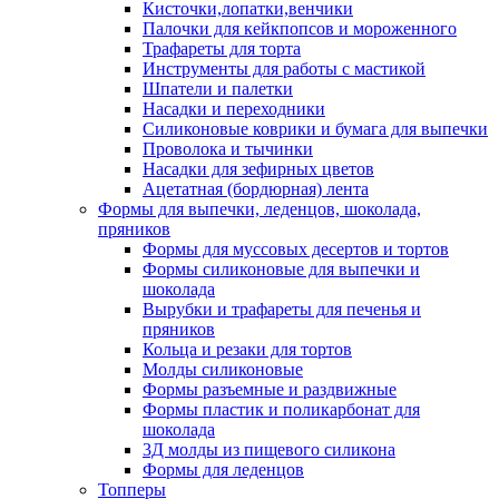
Кисточки,лопатки,венчики
Палочки для кейкпопсов и мороженного
Трафареты для торта
Инструменты для работы с мастикой
Шпатели и палетки
Насадки и переходники
Силиконовые коврики и бумага для выпечки
Проволока и тычинки
Насадки для зефирных цветов
Ацетатная (бордюрная) лента
Формы для выпечки, леденцов, шоколада,
пряников
Формы для муссовых десертов и тортов
Формы силиконовые для выпечки и
шоколада
Вырубки и трафареты для печенья и
пряников
Кольца и резаки для тортов
Молды силиконовые
Формы разъемные и раздвижные
Формы пластик и поликарбонат для
шоколада
3Д молды из пищевого силикона
Формы для леденцов
Топперы