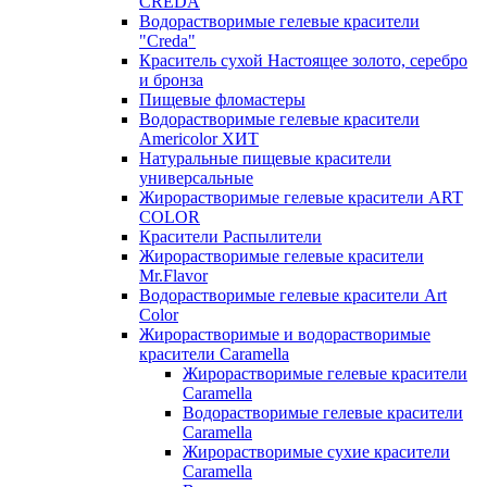
CREDA
Водорастворимые гелевые красители
"Creda"
Краситель сухой Настоящее золото, серебро
и бронза
Пищевые фломастеры
Водорастворимые гелевые красители
Americolor ХИТ
Натуральные пищевые красители
универсальные
Жирорастворимые гелевые красители ART
COLOR
Красители Распылители
Жирорастворимые гелевые красители
Mr.Flavor
Водорастворимые гелевые красители Art
Color
Жирорастворимые и водорастворимые
красители Caramella
Жирорастворимые гелевые красители
Caramella
Водорастворимые гелевые красители
Caramella
Жирорастворимые сухие красители
Caramella