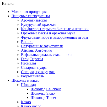
Каталог
Молочная продукция
Пищевые ингредиенты
Ароматизаторы
Кукурузный крахмал
Конфитюры термостабильные и начинки
Ореховые пасты и ореховая мука
Фруктовые пюре и замороженные ягоды
Ваниль
Натуральные загустители
Айсинг, Альбумин
Вафельные рожки, стаканчики
Гели,Сиропы
Изомальт
Сахарная пудра
Специи, кунжут,мак
Разрыхлитель
Шоколад и какао
Шоколад
Шоколад Callebaut
Шоколад Sicao
Шоколад Tomer
Какао
Какао масло