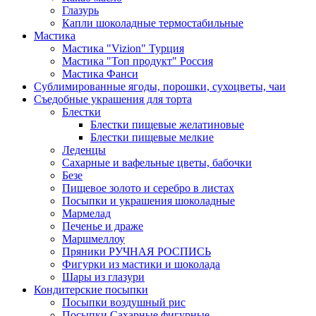
Глазурь
Капли шоколадные термостабильные
Мастика
Мастика "Vizion" Турция
Мастика "Топ продукт" Россия
Мастика Фанси
Сублимированные ягоды, порошки, сухоцветы, чаи
Съедобные украшения для торта
Блестки
Блестки пищевые желатиновые
Блестки пищевые мелкие
Леденцы
Сахарные и вафельные цветы, бабочки
Безе
Пищевое золото и серебро в листах
Посыпки и украшения шоколадные
Мармелад
Печенье и драже
Маршмеллоу
Пряники РУЧНАЯ РОСПИСЬ
Фигурки из мастики и шоколада
Шары из глазури
Кондитерские посыпки
Посыпки воздушный рис
Посыпки Сахарные фигурные