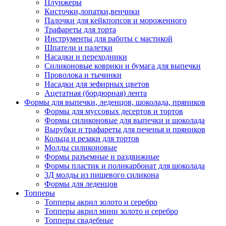
Плунжеры
Кисточки,лопатки,венчики
Палочки для кейкпопсов и мороженного
Трафареты для торта
Инструменты для работы с мастикой
Шпатели и палетки
Насадки и переходники
Силиконовые коврики и бумага для выпечки
Проволока и тычинки
Насадки для зефирных цветов
Ацетатная (бордюрная) лента
Формы для выпечки, леденцов, шоколада, пряников
Формы для муссовых десертов и тортов
Формы силиконовые для выпечки и шоколада
Вырубки и трафареты для печенья и пряников
Кольца и резаки для тортов
Молды силиконовые
Формы разъемные и раздвижные
Формы пластик и поликарбонат для шоколада
3Д молды из пищевого силикона
Формы для леденцов
Топперы
Топперы акрил золото и серебро
Топперы акрил мини золото и серебро
Топперы свадебные