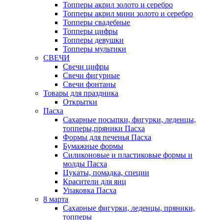
Топперы акрил золото и серебро
Топперы акрил мини золото и серебро
Топперы свадебные
Топперы цифры
Топперы девушки
Топперы мультики
СВЕЧИ
Свечи цифры
Свечи фигурные
Свечи фонтаны
Товары для праздника
Открытки
Пасха
Сахарные посыпки, фигурки, леденцы,
топперы,пряники Пасха
Формы для печенья Пасха
Бумажные формы
Силиконовые и пластиковые формы и
молды Пасха
Цукаты, помадка, специи
Красители для яиц
Упаковка Пасха
8 марта
Сахарные фигурки, леденцы, пряники,
топперы