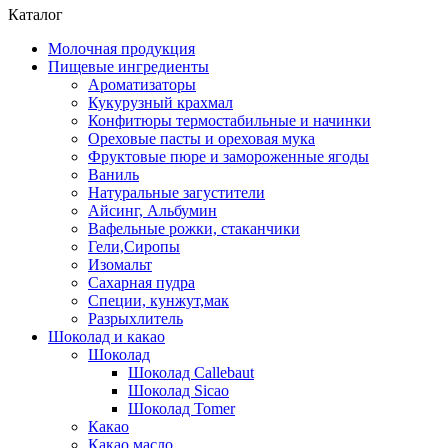
Каталог
Молочная продукция
Пищевые ингредиенты
Ароматизаторы
Кукурузный крахмал
Конфитюры термостабильные и начинки
Ореховые пасты и ореховая мука
Фруктовые пюре и замороженные ягоды
Ваниль
Натуральные загустители
Айсинг, Альбумин
Вафельные рожки, стаканчики
Гели,Сиропы
Изомальт
Сахарная пудра
Специи, кунжут,мак
Разрыхлитель
Шоколад и какао
Шоколад
Шоколад Callebaut
Шоколад Sicao
Шоколад Tomer
Какао
Какао масло