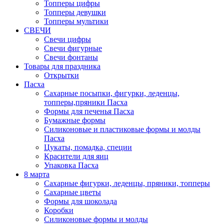
Топперы цифры
Топперы девушки
Топперы мультики
СВЕЧИ
Свечи цифры
Свечи фигурные
Свечи фонтаны
Товары для праздника
Открытки
Пасха
Сахарные посыпки, фигурки, леденцы,
топперы,пряники Пасха
Формы для печенья Пасха
Бумажные формы
Силиконовые и пластиковые формы и молды
Пасха
Цукаты, помадка, специи
Красители для яиц
Упаковка Пасха
8 марта
Сахарные фигурки, леденцы, пряники, топперы
Сахарные цветы
Формы для шоколада
Коробки
Силиконовые формы и молды