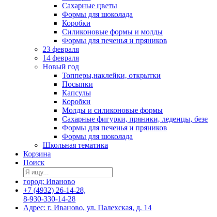
Сахарные цветы
Формы для шоколада
Коробки
Силиконовые формы и молды
Формы для печенья и пряников
23 февраля
14 февраля
Новый год
Топперы,наклейки, открытки
Посыпки
Капсулы
Коробки
Молды и силиконовые формы
Сахарные фигурки, пряники, леденцы, безе
Формы для печенья и пряников
Формы для шоколада
Школьная тематика
Корзина
Поиск
город: Иваново
+7 (4932) 26-14-28,
8-930-330-14-28
Адрес: г. Иваново, ул. Палехская, д. 14