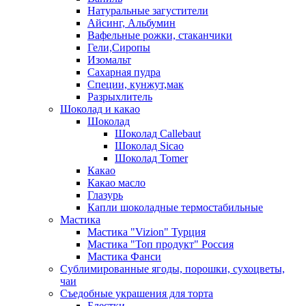
Натуральные загустители
Айсинг, Альбумин
Вафельные рожки, стаканчики
Гели,Сиропы
Изомальт
Сахарная пудра
Специи, кунжут,мак
Разрыхлитель
Шоколад и какао
Шоколад
Шоколад Callebaut
Шоколад Sicao
Шоколад Tomer
Какао
Какао масло
Глазурь
Капли шоколадные термостабильные
Мастика
Мастика "Vizion" Турция
Мастика "Топ продукт" Россия
Мастика Фанси
Сублимированные ягоды, порошки, сухоцветы,
чаи
Съедобные украшения для торта
Блестки