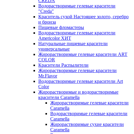
CREDA
Водорастворимые гелевые красители
"Creda"
Краситель сухой Настоящее золото, серебро
и бронза
Пищевые фломастеры
Водорастворимые гелевые красители
Americolor ХИТ
Натуральные пищевые красители
универсальные
Жирорастворимые гелевые красители ART
COLOR
Красители Распылители
Жирорастворимые гелевые красители
Mr.Flavor
Водорастворимые гелевые красители Art
Color
Жирорастворимые и водорастворимые
красители Caramella
Жирорастворимые гелевые красители
Caramella
Водорастворимые гелевые красители
Caramella
Жирорастворимые сухие красители
Caramella