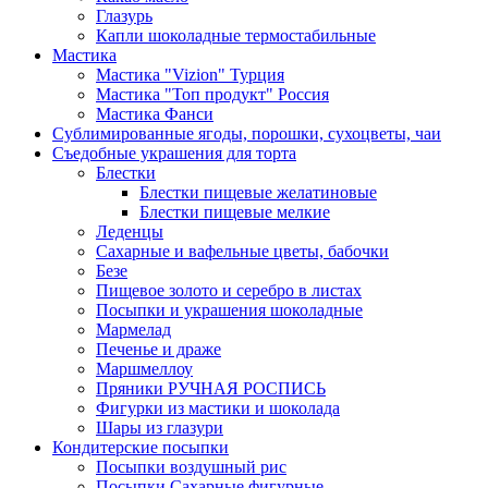
Глазурь
Капли шоколадные термостабильные
Мастика
Мастика "Vizion" Турция
Мастика "Топ продукт" Россия
Мастика Фанси
Сублимированные ягоды, порошки, сухоцветы, чаи
Съедобные украшения для торта
Блестки
Блестки пищевые желатиновые
Блестки пищевые мелкие
Леденцы
Сахарные и вафельные цветы, бабочки
Безе
Пищевое золото и серебро в листах
Посыпки и украшения шоколадные
Мармелад
Печенье и драже
Маршмеллоу
Пряники РУЧНАЯ РОСПИСЬ
Фигурки из мастики и шоколада
Шары из глазури
Кондитерские посыпки
Посыпки воздушный рис
Посыпки Сахарные фигурные