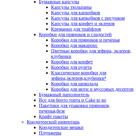
Бумажные капсулы
Капсулы тюльпаны
Капсулы для капкейков
Капсулы для капкейков с рисунком
Капсулы для конфет и эклеров
Креманки для трайфлов
Коробки для пряников и сладостей
Коробки для пряников и печенья
Коробки для макаронс
Цветные коробки для зефира, эклеров,
клубники
Коробки для конфет
Коробки для рулета
Классические коробки для
зефира,эклеров,клубники⁸
Коробки для шоколада
Коробки для моти и муссовых десертов
Бумажный наполнитель
Все для бенто торта и Cake to go
Пакетики для упаковки пряников,
печенья,безе
Крафт пакеты
Кондитерский инвентарь
Кондитерские мешки
Плунжеры