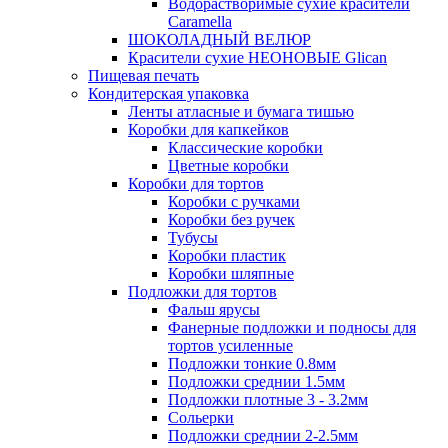
Водорастворимые сухие красители
Caramella
ШОКОЛАДНЫЙ ВЕЛЮР
Красители сухие НЕОНОВЫЕ Glican
Пищевая печать
Кондитерская упаковка
Ленты атласные и бумага тишью
Коробки для капкейков
Классические коробки
Цветные коробки
Коробки для тортов
Коробки с ручками
Коробки без ручек
Тубусы
Коробки пластик
Коробки шляпные
Подложки для тортов
Фальш ярусы
Фанерные подложки и подносы для
тортов усиленные
Подложки тонкие 0.8мм
Подложки среднии 1.5мм
Подложки плотные 3 - 3.2мм
Сольерки
Подложки среднии 2-2.5мм