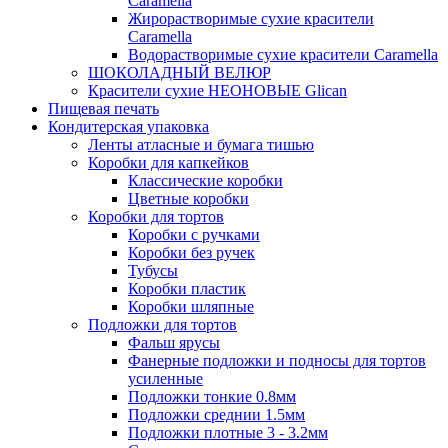
Caramella
Жирорастворимые сухие красители
Caramella
Водорастворимые сухие красители Caramella
ШОКОЛАДНЫЙ ВЕЛЮР
Красители сухие НЕОНОВЫЕ Glican
Пищевая печать
Кондитерская упаковка
Ленты атласные и бумага тишью
Коробки для капкейков
Классические коробки
Цветные коробки
Коробки для тортов
Коробки с ручками
Коробки без ручек
Тубусы
Коробки пластик
Коробки шляпные
Подложки для тортов
Фальш ярусы
Фанерные подложки и подносы для тортов
усиленные
Подложки тонкие 0.8мм
Подложки среднии 1.5мм
Подложки плотные 3 - 3.2мм