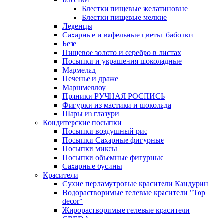
Блестки пищевые желатиновые
Блестки пищевые мелкие
Леденцы
Сахарные и вафельные цветы, бабочки
Безе
Пищевое золото и серебро в листах
Посыпки и украшения шоколадные
Мармелад
Печенье и драже
Маршмеллоу
Пряники РУЧНАЯ РОСПИСЬ
Фигурки из мастики и шоколада
Шары из глазури
Кондитерские посыпки
Посыпки воздушный рис
Посыпки Сахарные фигурные
Посыпки миксы
Посыпки обьемные фигурные
Сахарные бусины
Красители
Сухие перламутровые красители Кандурин
Водорастворимые гелевые красители "Top
decor"
Жирорастворимые гелевые красители