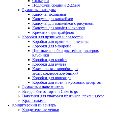
Сольерки
Подложки среднии 2-2.5мм
Бумажные капсулы
Капсулы тюльпаны
Капсулы для капкейков
Капсулы для капкейков с рисунком
Капсулы для конфет и эклеров
Креманки для трайфлов
Коробки для пряников и сладостей
Коробки для пряников и печенья
Коробки для макаронс
Цветные коробки для зефира, эклеров,
клубники
Коробки для конфет
Коробки для рулета
Классические коробки для
зефира,эклеров,клубники⁸
Коробки для шоколада
Коробки для моти и муссовых десертов
Бумажный наполнитель
Все для бенто торта и Cake to go
Пакетики для упаковки пряников, печенья,безе
Крафт пакеты
Кондитерский инвентарь
Кондитерские мешки