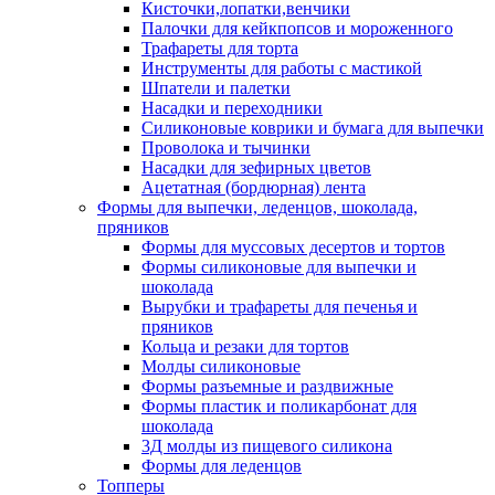
Кисточки,лопатки,венчики
Палочки для кейкпопсов и мороженного
Трафареты для торта
Инструменты для работы с мастикой
Шпатели и палетки
Насадки и переходники
Силиконовые коврики и бумага для выпечки
Проволока и тычинки
Насадки для зефирных цветов
Ацетатная (бордюрная) лента
Формы для выпечки, леденцов, шоколада,
пряников
Формы для муссовых десертов и тортов
Формы силиконовые для выпечки и
шоколада
Вырубки и трафареты для печенья и
пряников
Кольца и резаки для тортов
Молды силиконовые
Формы разъемные и раздвижные
Формы пластик и поликарбонат для
шоколада
3Д молды из пищевого силикона
Формы для леденцов
Топперы