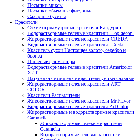
Посыпки миксы
Посыпки обьемные фигурные
Сахарные бусины
Красители
Сухие перламутровые красители Кандурин
Водорастворимые гелевые красители "Top decor"
Жирорастворимые гелевые красители CREDA
Водорастворимые гелевые красители "Creda"
Краситель сухой Настоящее золото, серебро и
бронза
Пищевые фломастеры
Водорастворимые гелевые красители Americolor
ХИТ
Натуральные пищевые красители универсальные
Жирорастворимые гелевые красители ART
COLOR
Красители Распылители
Жирорастворимые гелевые красители Mr.Flavor
Водорастворимые гелевые красители Art Color
Жирорастворимые и водорастворимые красители
Caramella
Жирорастворимые гелевые красители
Caramella
Водорастворимые гелевые красители