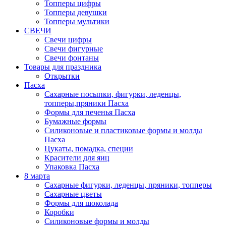
Топперы цифры
Топперы девушки
Топперы мультики
СВЕЧИ
Свечи цифры
Свечи фигурные
Свечи фонтаны
Товары для праздника
Открытки
Пасха
Сахарные посыпки, фигурки, леденцы,
топперы,пряники Пасха
Формы для печенья Пасха
Бумажные формы
Силиконовые и пластиковые формы и молды
Пасха
Цукаты, помадка, специи
Красители для яиц
Упаковка Пасха
8 марта
Сахарные фигурки, леденцы, пряники, топперы
Сахарные цветы
Формы для шоколада
Коробки
Силиконовые формы и молды