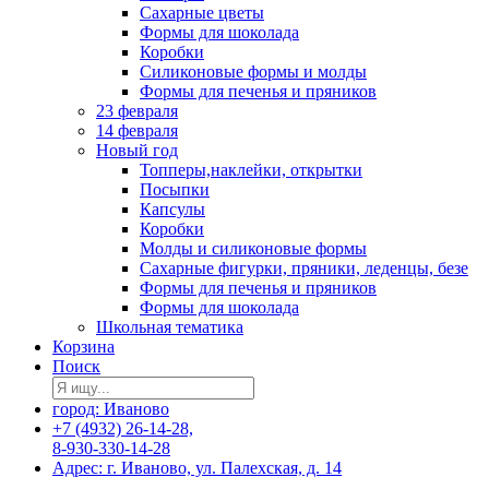
Сахарные цветы
Формы для шоколада
Коробки
Силиконовые формы и молды
Формы для печенья и пряников
23 февраля
14 февраля
Новый год
Топперы,наклейки, открытки
Посыпки
Капсулы
Коробки
Молды и силиконовые формы
Сахарные фигурки, пряники, леденцы, безе
Формы для печенья и пряников
Формы для шоколада
Школьная тематика
Корзина
Поиск
город: Иваново
+7 (4932) 26-14-28,
8-930-330-14-28
Адрес: г. Иваново, ул. Палехская, д. 14