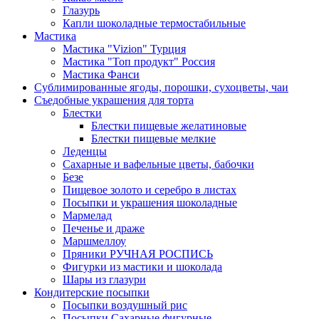
Глазурь
Капли шоколадные термостабильные
Мастика
Мастика "Vizion" Турция
Мастика "Топ продукт" Россия
Мастика Фанси
Сублимированные ягоды, порошки, сухоцветы, чаи
Съедобные украшения для торта
Блестки
Блестки пищевые желатиновые
Блестки пищевые мелкие
Леденцы
Сахарные и вафельные цветы, бабочки
Безе
Пищевое золото и серебро в листах
Посыпки и украшения шоколадные
Мармелад
Печенье и драже
Маршмеллоу
Пряники РУЧНАЯ РОСПИСЬ
Фигурки из мастики и шоколада
Шары из глазури
Кондитерские посыпки
Посыпки воздушный рис
Посыпки Сахарные фигурные