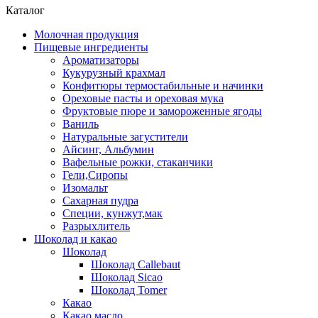
Каталог
Молочная продукция
Пищевые ингредиенты
Ароматизаторы
Кукурузный крахмал
Конфитюры термостабильные и начинки
Ореховые пасты и ореховая мука
Фруктовые пюре и замороженные ягоды
Ваниль
Натуральные загустители
Айсинг, Альбумин
Вафельные рожки, стаканчики
Гели,Сиропы
Изомальт
Сахарная пудра
Специи, кунжут,мак
Разрыхлитель
Шоколад и какао
Шоколад
Шоколад Callebaut
Шоколад Sicao
Шоколад Tomer
Какао
Какао масло