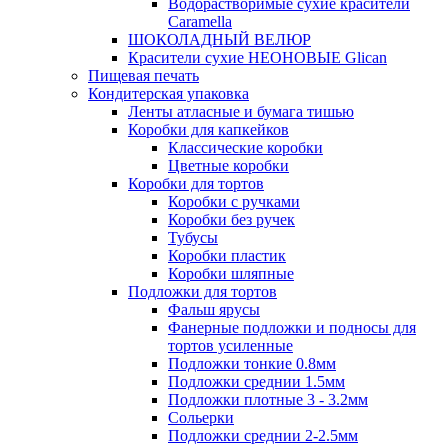
Водорастворимые сухие красители
Caramella
ШОКОЛАДНЫЙ ВЕЛЮР
Красители сухие НЕОНОВЫЕ Glican
Пищевая печать
Кондитерская упаковка
Ленты атласные и бумага тишью
Коробки для капкейков
Классические коробки
Цветные коробки
Коробки для тортов
Коробки с ручками
Коробки без ручек
Тубусы
Коробки пластик
Коробки шляпные
Подложки для тортов
Фальш ярусы
Фанерные подложки и подносы для
тортов усиленные
Подложки тонкие 0.8мм
Подложки среднии 1.5мм
Подложки плотные 3 - 3.2мм
Сольерки
Подложки среднии 2-2.5мм