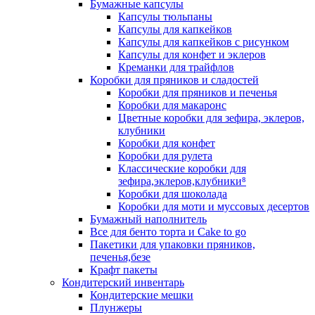
Бумажные капсулы
Капсулы тюльпаны
Капсулы для капкейков
Капсулы для капкейков с рисунком
Капсулы для конфет и эклеров
Креманки для трайфлов
Коробки для пряников и сладостей
Коробки для пряников и печенья
Коробки для макаронс
Цветные коробки для зефира, эклеров,
клубники
Коробки для конфет
Коробки для рулета
Классические коробки для
зефира,эклеров,клубники⁸
Коробки для шоколада
Коробки для моти и муссовых десертов
Бумажный наполнитель
Все для бенто торта и Cake to go
Пакетики для упаковки пряников,
печенья,безе
Крафт пакеты
Кондитерский инвентарь
Кондитерские мешки
Плунжеры