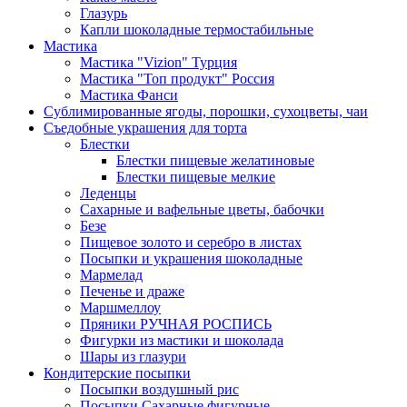
Глазурь
Капли шоколадные термостабильные
Мастика
Мастика "Vizion" Турция
Мастика "Топ продукт" Россия
Мастика Фанси
Сублимированные ягоды, порошки, сухоцветы, чаи
Съедобные украшения для торта
Блестки
Блестки пищевые желатиновые
Блестки пищевые мелкие
Леденцы
Сахарные и вафельные цветы, бабочки
Безе
Пищевое золото и серебро в листах
Посыпки и украшения шоколадные
Мармелад
Печенье и драже
Маршмеллоу
Пряники РУЧНАЯ РОСПИСЬ
Фигурки из мастики и шоколада
Шары из глазури
Кондитерские посыпки
Посыпки воздушный рис
Посыпки Сахарные фигурные