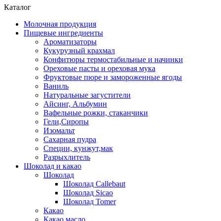
Каталог
Молочная продукция
Пищевые ингредиенты
Ароматизаторы
Кукурузный крахмал
Конфитюры термостабильные и начинки
Ореховые пасты и ореховая мука
Фруктовые пюре и замороженные ягоды
Ваниль
Натуральные загустители
Айсинг, Альбумин
Вафельные рожки, стаканчики
Гели,Сиропы
Изомальт
Сахарная пудра
Специи, кунжут,мак
Разрыхлитель
Шоколад и какао
Шоколад
Шоколад Callebaut
Шоколад Sicao
Шоколад Tomer
Какао
Какао масло