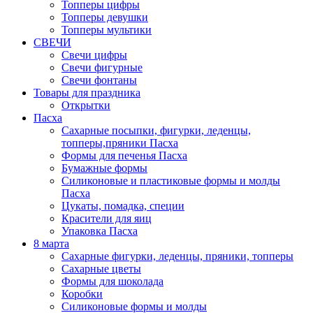
Топперы цифры
Топперы девушки
Топперы мультики
СВЕЧИ
Свечи цифры
Свечи фигурные
Свечи фонтаны
Товары для праздника
Открытки
Пасха
Сахарные посыпки, фигурки, леденцы,
топперы,пряники Пасха
Формы для печенья Пасха
Бумажные формы
Силиконовые и пластиковые формы и молды
Пасха
Цукаты, помадка, специи
Красители для яиц
Упаковка Пасха
8 марта
Сахарные фигурки, леденцы, пряники, топперы
Сахарные цветы
Формы для шоколада
Коробки
Силиконовые формы и молды