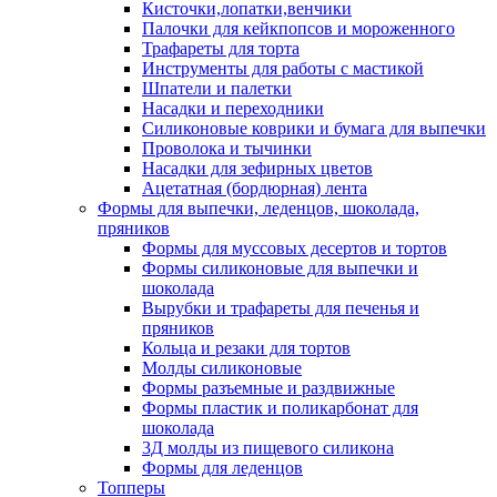
Кисточки,лопатки,венчики
Палочки для кейкпопсов и мороженного
Трафареты для торта
Инструменты для работы с мастикой
Шпатели и палетки
Насадки и переходники
Силиконовые коврики и бумага для выпечки
Проволока и тычинки
Насадки для зефирных цветов
Ацетатная (бордюрная) лента
Формы для выпечки, леденцов, шоколада,
пряников
Формы для муссовых десертов и тортов
Формы силиконовые для выпечки и
шоколада
Вырубки и трафареты для печенья и
пряников
Кольца и резаки для тортов
Молды силиконовые
Формы разъемные и раздвижные
Формы пластик и поликарбонат для
шоколада
3Д молды из пищевого силикона
Формы для леденцов
Топперы