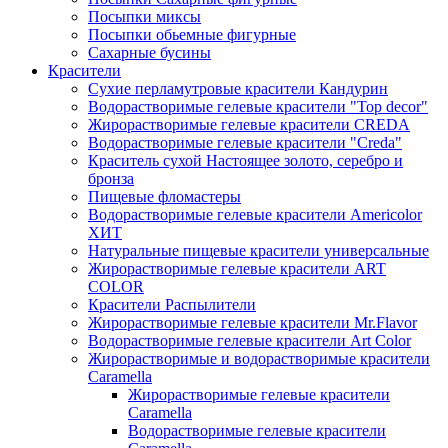
Посыпки миксы
Посыпки обьемные фигурные
Сахарные бусины
Красители
Сухие перламутровые красители Кандурин
Водорастворимые гелевые красители "Top decor"
Жирорастворимые гелевые красители CREDA
Водорастворимые гелевые красители "Creda"
Краситель сухой Настоящее золото, серебро и
бронза
Пищевые фломастеры
Водорастворимые гелевые красители Americolor
ХИТ
Натуральные пищевые красители универсальные
Жирорастворимые гелевые красители ART
COLOR
Красители Распылители
Жирорастворимые гелевые красители Mr.Flavor
Водорастворимые гелевые красители Art Color
Жирорастворимые и водорастворимые красители
Caramella
Жирорастворимые гелевые красители
Caramella
Водорастворимые гелевые красители