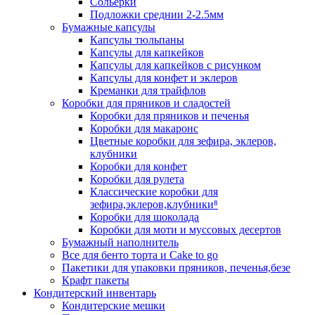
Сольерки
Подложки среднии 2-2.5мм
Бумажные капсулы
Капсулы тюльпаны
Капсулы для капкейков
Капсулы для капкейков с рисунком
Капсулы для конфет и эклеров
Креманки для трайфлов
Коробки для пряников и сладостей
Коробки для пряников и печенья
Коробки для макаронс
Цветные коробки для зефира, эклеров,
клубники
Коробки для конфет
Коробки для рулета
Классические коробки для
зефира,эклеров,клубники⁸
Коробки для шоколада
Коробки для моти и муссовых десертов
Бумажный наполнитель
Все для бенто торта и Cake to go
Пакетики для упаковки пряников, печенья,безе
Крафт пакеты
Кондитерский инвентарь
Кондитерские мешки