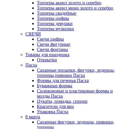
Топперы акрил золото и серебро
Топперы акрил мини золото и серебро
Топперы свадебные
Топперы цифры
Топперы девушки
Топперы мультики
СВЕЧИ
Свечи цифры
Свечи фигурные
Свечи фонтаны
Товары для праздника
Открытки
Пасха
Сахарные посыпки, фигурки, леденцы,
топперы,пряники Пасха
Формы для печенья Пасха
Бумажные формы
Силиконовые и пластиковые формы и
молды Пасха
Цукаты, помадка, специи
Красители для яиц
Упаковка Пасха
8 марта
Сахарные фигурки, леденцы, пряники,
топперы