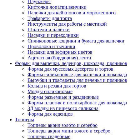
Плунжеры
Кисточки,лопатки,венчики
Палочки для кейкпопсов и мороженного
Трафареты для торта
Инструменты для работы с мастикой
Шпатели и палетки
Насадки и переходники
Силиконовые коврики и бумага для выпечки
Проволока и тычинки
Насадки для зефирных цветов
Ацетатная (бордюрная) лента
Формы для выпечки, леденцов, шоколада, пряников
Формы для муссовых десертов и тортов
Формы силиконовые для выпечки и шоколада
Вырубки и трафареты для печенья и пряников
Кольца и резаки для тортов
Молды силиконовые
Формы разъемные и раздвижные
Формы пластик и поликарбонат для шоколада
3Д молды из пищевого силикона
Формы для леденцов
Топперы
Топперы акрил золото и серебро
Топперы акрил мини золото и серебро
Топперы свадебные