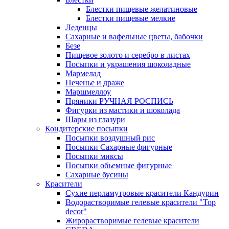
Блестки пищевые желатиновые
Блестки пищевые мелкие
Леденцы
Сахарные и вафельные цветы, бабочки
Безе
Пищевое золото и серебро в листах
Посыпки и украшения шоколадные
Мармелад
Печенье и драже
Маршмеллоу
Пряники РУЧНАЯ РОСПИСЬ
Фигурки из мастики и шоколада
Шары из глазури
Кондитерские посыпки
Посыпки воздушный рис
Посыпки Сахарные фигурные
Посыпки миксы
Посыпки обьемные фигурные
Сахарные бусины
Красители
Сухие перламутровые красители Кандурин
Водорастворимые гелевые красители "Top
decor"
Жирорастворимые гелевые красители