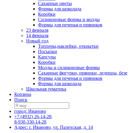
Сахарные цветы
Формы для шоколада
Коробки
Силиконовые формы и молды
Формы для печенья и пряников
23 февраля
14 февраля
Новый год
Топперы,наклейки, открытки
Посыпки
Капсулы
Коробки
Молды и силиконовые формы
Сахарные фигурки, пряники, леденцы, безе
Формы для печенья и пряников
Формы для шоколада
Школьная тематика
Корзина
Поиск
город: Иваново
+7 (4932) 26-14-28,
8-930-330-14-28
Адрес: г. Иваново, ул. Палехская, д. 14