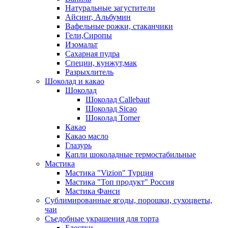
Натуральные загустители
Айсинг, Альбумин
Вафельные рожки, стаканчики
Гели,Сиропы
Изомальт
Сахарная пудра
Специи, кунжут,мак
Разрыхлитель
Шоколад и какао
Шоколад
Шоколад Callebaut
Шоколад Sicao
Шоколад Tomer
Какао
Какао масло
Глазурь
Капли шоколадные термостабильные
Мастика
Мастика "Vizion" Турция
Мастика "Топ продукт" Россия
Мастика Фанси
Сублимированные ягоды, порошки, сухоцветы,
чаи
Съедобные украшения для торта
Блестки