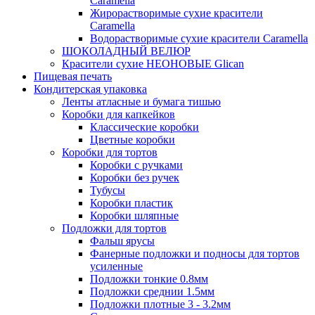
Caramella
Жирорастворимые сухие красители
Caramella
Водорастворимые сухие красители Caramella
ШОКОЛАДНЫЙ ВЕЛЮР
Красители сухие НЕОНОВЫЕ Glican
Пищевая печать
Кондитерская упаковка
Ленты атласные и бумага тишью
Коробки для капкейков
Классические коробки
Цветные коробки
Коробки для тортов
Коробки с ручками
Коробки без ручек
Тубусы
Коробки пластик
Коробки шляпные
Подложки для тортов
Фальш ярусы
Фанерные подложки и подносы для тортов
усиленные
Подложки тонкие 0.8мм
Подложки среднии 1.5мм
Подложки плотные 3 - 3.2мм