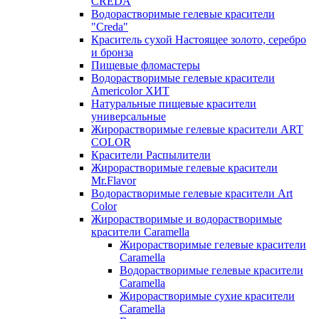
CREDA
Водорастворимые гелевые красители
"Creda"
Краситель сухой Настоящее золото, серебро
и бронза
Пищевые фломастеры
Водорастворимые гелевые красители
Americolor ХИТ
Натуральные пищевые красители
универсальные
Жирорастворимые гелевые красители ART
COLOR
Красители Распылители
Жирорастворимые гелевые красители
Mr.Flavor
Водорастворимые гелевые красители Art
Color
Жирорастворимые и водорастворимые
красители Caramella
Жирорастворимые гелевые красители
Caramella
Водорастворимые гелевые красители
Caramella
Жирорастворимые сухие красители
Caramella