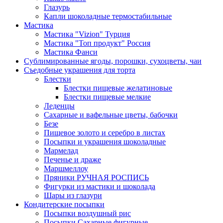
Глазурь
Капли шоколадные термостабильные
Мастика
Мастика "Vizion" Турция
Мастика "Топ продукт" Россия
Мастика Фанси
Сублимированные ягоды, порошки, сухоцветы, чаи
Съедобные украшения для торта
Блестки
Блестки пищевые желатиновые
Блестки пищевые мелкие
Леденцы
Сахарные и вафельные цветы, бабочки
Безе
Пищевое золото и серебро в листах
Посыпки и украшения шоколадные
Мармелад
Печенье и драже
Маршмеллоу
Пряники РУЧНАЯ РОСПИСЬ
Фигурки из мастики и шоколада
Шары из глазури
Кондитерские посыпки
Посыпки воздушный рис
Посыпки Сахарные фигурные