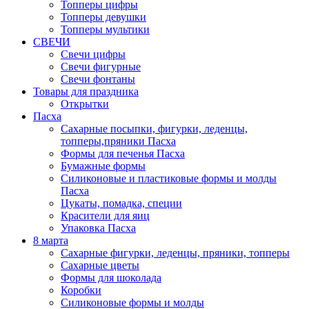
Топперы цифры
Топперы девушки
Топперы мультики
СВЕЧИ
Свечи цифры
Свечи фигурные
Свечи фонтаны
Товары для праздника
Открытки
Пасха
Сахарные посыпки, фигурки, леденцы,
топперы,пряники Пасха
Формы для печенья Пасха
Бумажные формы
Силиконовые и пластиковые формы и молды
Пасха
Цукаты, помадка, специи
Красители для яиц
Упаковка Пасха
8 марта
Сахарные фигурки, леденцы, пряники, топперы
Сахарные цветы
Формы для шоколада
Коробки
Силиконовые формы и молды