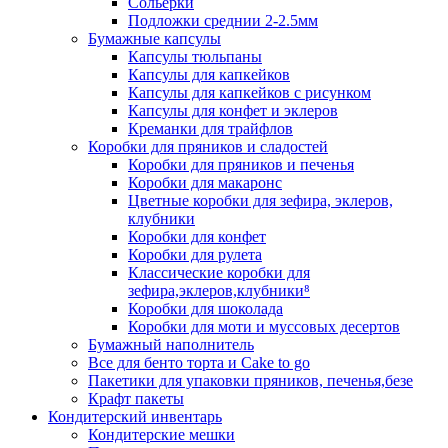
Сольерки
Подложки среднии 2-2.5мм
Бумажные капсулы
Капсулы тюльпаны
Капсулы для капкейков
Капсулы для капкейков с рисунком
Капсулы для конфет и эклеров
Креманки для трайфлов
Коробки для пряников и сладостей
Коробки для пряников и печенья
Коробки для макаронс
Цветные коробки для зефира, эклеров,
клубники
Коробки для конфет
Коробки для рулета
Классические коробки для
зефира,эклеров,клубники⁸
Коробки для шоколада
Коробки для моти и муссовых десертов
Бумажный наполнитель
Все для бенто торта и Cake to go
Пакетики для упаковки пряников, печенья,безе
Крафт пакеты
Кондитерский инвентарь
Кондитерские мешки