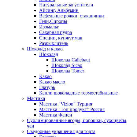
Натуральные загустители
Айсинг, Альбумин
Вафельные рожки, стаканчики
Гели,Сиропы
Изомальт
Сахарная пудра
Специи, кунжут,мак
Разрыхлитель
Шоколад и какао
Шоколад
Шоколад Callebaut
Шоколад Sicao
Шоколад Tomer
Какао
Какао масло
Глазурь
Капли шоколадные термостабильные
Мастика
Мастика "Vizion" Турция
Мастика "Топ продукт" Россия
Мастика Фанси
Сублимированные ягоды, порошки, сухоцветы,
чаи
Съедобные украшения для торта
Блестки