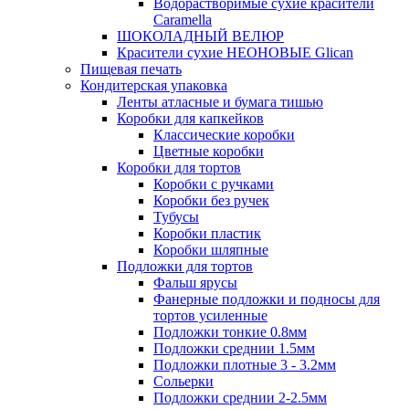
Водорастворимые сухие красители
Caramella
ШОКОЛАДНЫЙ ВЕЛЮР
Красители сухие НЕОНОВЫЕ Glican
Пищевая печать
Кондитерская упаковка
Ленты атласные и бумага тишью
Коробки для капкейков
Классические коробки
Цветные коробки
Коробки для тортов
Коробки с ручками
Коробки без ручек
Тубусы
Коробки пластик
Коробки шляпные
Подложки для тортов
Фальш ярусы
Фанерные подложки и подносы для
тортов усиленные
Подложки тонкие 0.8мм
Подложки среднии 1.5мм
Подложки плотные 3 - 3.2мм
Сольерки
Подложки среднии 2-2.5мм