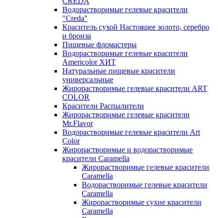
CREDA
Водорастворимые гелевые красители
"Creda"
Краситель сухой Настоящее золото, серебро
и бронза
Пищевые фломастеры
Водорастворимые гелевые красители
Americolor ХИТ
Натуральные пищевые красители
универсальные
Жирорастворимые гелевые красители ART
COLOR
Красители Распылители
Жирорастворимые гелевые красители
Mr.Flavor
Водорастворимые гелевые красители Art
Color
Жирорастворимые и водорастворимые
красители Caramella
Жирорастворимые гелевые красители
Caramella
Водорастворимые гелевые красители
Caramella
Жирорастворимые сухие красители
Caramella