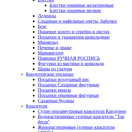
Блестки пищевые желатиновые
Блестки пищевые мелкие
Леденцы
Сахарные и вафельные цветы, бабочки
Безе
Пищевое золото и серебро в листах
Посыпки и украшения шоколадные
Мармелад
Печенье и драже
Маршмеллоу
Пряники РУЧНАЯ РОСПИСЬ
Фигурки из мастики и шоколада
Шары из глазури
Кондитерские посыпки
Посыпки воздушный рис
Посыпки Сахарные фигурные
Посыпки миксы
Посыпки обьемные фигурные
Сахарные бусины
Красители
Сухие перламутровые красители Кандурин
Водорастворимые гелевые красители "Top
decor"
Жирорастворимые гелевые красители