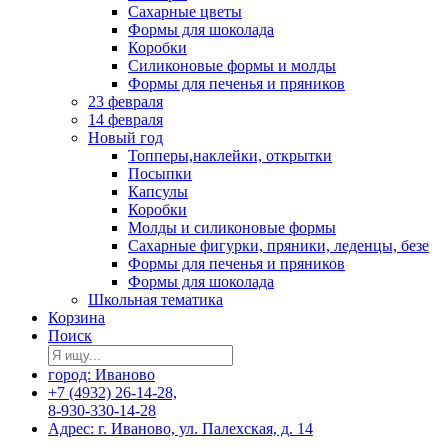
Сахарные цветы
Формы для шоколада
Коробки
Силиконовые формы и молды
Формы для печенья и пряников
23 февраля
14 февраля
Новый год
Топперы,наклейки, открытки
Посыпки
Капсулы
Коробки
Молды и силиконовые формы
Сахарные фигурки, пряники, леденцы, безе
Формы для печенья и пряников
Формы для шоколада
Школьная тематика
Корзина
Поиск
город: Иваново
+7 (4932) 26-14-28,
8-930-330-14-28
Адрес: г. Иваново, ул. Палехская, д. 14