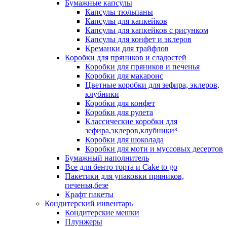
Бумажные капсулы
Капсулы тюльпаны
Капсулы для капкейков
Капсулы для капкейков с рисунком
Капсулы для конфет и эклеров
Креманки для трайфлов
Коробки для пряников и сладостей
Коробки для пряников и печенья
Коробки для макаронс
Цветные коробки для зефира, эклеров,
клубники
Коробки для конфет
Коробки для рулета
Классические коробки для
зефира,эклеров,клубники⁸
Коробки для шоколада
Коробки для моти и муссовых десертов
Бумажный наполнитель
Все для бенто торта и Cake to go
Пакетики для упаковки пряников,
печенья,безе
Крафт пакеты
Кондитерский инвентарь
Кондитерские мешки
Плунжеры