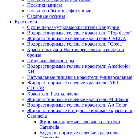
Посыпки миксы
Посыпки обьемные фигурные
Сахарные бусины
Красители
Сухие перламутровые красители Кандурин
Водорастворимые гелевые красители "Top decor"
Жирорастворимые гелевые красители CREDA
Водорастворимые гелевые красители "Creda"
Краситель сухой Настоящее золото, серебро и
бронза
Пищевые фломастеры
Водорастворимые гелевые красители Americolor
ХИТ
Натуральные пищевые красители универсальные
Жирорастворимые гелевые красители ART
COLOR
Красители Распылители
Жирорастворимые гелевые красители Mr.Flavor
Водорастворимые гелевые красители Art Color
Жирорастворимые и водорастворимые красители
Caramella
Жирорастворимые гелевые красители
Caramella
Водорастворимые гелевые красители