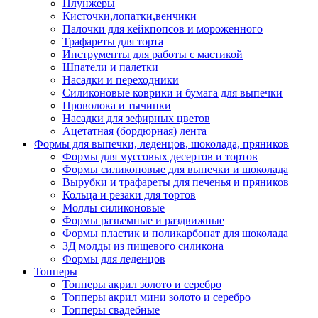
Плунжеры
Кисточки,лопатки,венчики
Палочки для кейкпопсов и мороженного
Трафареты для торта
Инструменты для работы с мастикой
Шпатели и палетки
Насадки и переходники
Силиконовые коврики и бумага для выпечки
Проволока и тычинки
Насадки для зефирных цветов
Ацетатная (бордюрная) лента
Формы для выпечки, леденцов, шоколада, пряников
Формы для муссовых десертов и тортов
Формы силиконовые для выпечки и шоколада
Вырубки и трафареты для печенья и пряников
Кольца и резаки для тортов
Молды силиконовые
Формы разъемные и раздвижные
Формы пластик и поликарбонат для шоколада
3Д молды из пищевого силикона
Формы для леденцов
Топперы
Топперы акрил золото и серебро
Топперы акрил мини золото и серебро
Топперы свадебные