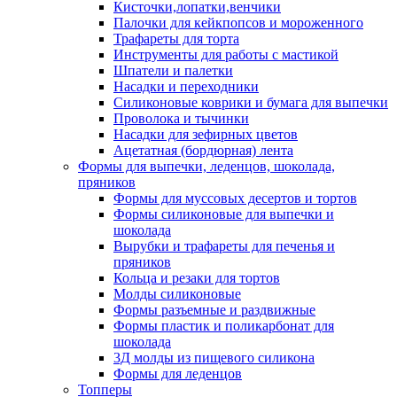
Кисточки,лопатки,венчики
Палочки для кейкпопсов и мороженного
Трафареты для торта
Инструменты для работы с мастикой
Шпатели и палетки
Насадки и переходники
Силиконовые коврики и бумага для выпечки
Проволока и тычинки
Насадки для зефирных цветов
Ацетатная (бордюрная) лента
Формы для выпечки, леденцов, шоколада,
пряников
Формы для муссовых десертов и тортов
Формы силиконовые для выпечки и
шоколада
Вырубки и трафареты для печенья и
пряников
Кольца и резаки для тортов
Молды силиконовые
Формы разъемные и раздвижные
Формы пластик и поликарбонат для
шоколада
3Д молды из пищевого силикона
Формы для леденцов
Топперы