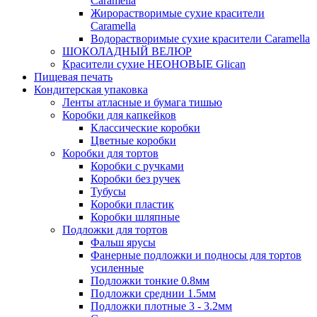
Caramella
Жирорастворимые сухие красители
Caramella
Водорастворимые сухие красители Caramella
ШОКОЛАДНЫЙ ВЕЛЮР
Красители сухие НЕОНОВЫЕ Glican
Пищевая печать
Кондитерская упаковка
Ленты атласные и бумага тишью
Коробки для капкейков
Классические коробки
Цветные коробки
Коробки для тортов
Коробки с ручками
Коробки без ручек
Тубусы
Коробки пластик
Коробки шляпные
Подложки для тортов
Фальш ярусы
Фанерные подложки и подносы для тортов
усиленные
Подложки тонкие 0.8мм
Подложки среднии 1.5мм
Подложки плотные 3 - 3.2мм