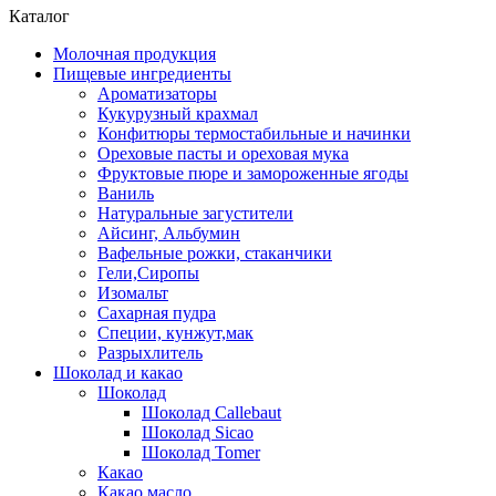
Каталог
Молочная продукция
Пищевые ингредиенты
Ароматизаторы
Кукурузный крахмал
Конфитюры термостабильные и начинки
Ореховые пасты и ореховая мука
Фруктовые пюре и замороженные ягоды
Ваниль
Натуральные загустители
Айсинг, Альбумин
Вафельные рожки, стаканчики
Гели,Сиропы
Изомальт
Сахарная пудра
Специи, кунжут,мак
Разрыхлитель
Шоколад и какао
Шоколад
Шоколад Callebaut
Шоколад Sicao
Шоколад Tomer
Какао
Какао масло