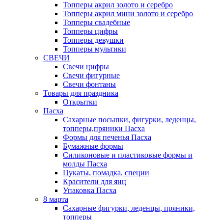
Топперы акрил золото и серебро
Топперы акрил мини золото и серебро
Топперы свадебные
Топперы цифры
Топперы девушки
Топперы мультики
СВЕЧИ
Свечи цифры
Свечи фигурные
Свечи фонтаны
Товары для праздника
Открытки
Пасха
Сахарные посыпки, фигурки, леденцы,
топперы,пряники Пасха
Формы для печенья Пасха
Бумажные формы
Силиконовые и пластиковые формы и
молды Пасха
Цукаты, помадка, специи
Красители для яиц
Упаковка Пасха
8 марта
Сахарные фигурки, леденцы, пряники,
топперы