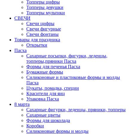
Топперы цифры
Топперы девушки
Топперы мультики
СВЕЧИ
Свечи цифры
Свечи фигурные
Свечи фонтаны
Товары для праздника
Открытки
Пасха
Сахарные посыпки, фигурки, леденцы,
топперы,пряники Пасха
Формы для печенья Пасха
Бумажные формы
Силиконовые и пластиковые формы и молды
Пасха
Цукаты, помадка, специи
Красители для яиц
Упаковка Пасха
8 марта
Сахарные фигурки, леденцы, пряники, топперы
Сахарные цветы
Формы для шоколада
Коробки
Силиконовые формы и молды