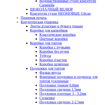
Водорастворимые сухие красители
Caramella
ШОКОЛАДНЫЙ ВЕЛЮР
Красители сухие НЕОНОВЫЕ Glican
Пищевая печать
Кондитерская упаковка
Ленты атласные и бумага тишью
Коробки для капкейков
Классические коробки
Цветные коробки
Коробки для тортов
Коробки с ручками
Коробки без ручек
Тубусы
Коробки пластик
Коробки шляпные
Подложки для тортов
Фальш ярусы
Фанерные подложки и подносы для
тортов усиленные
Подложки тонкие 0.8мм
Подложки среднии 1.5мм
Подложки плотные 3 - 3.2мм
Сольерки
Подложки среднии 2-2.5мм