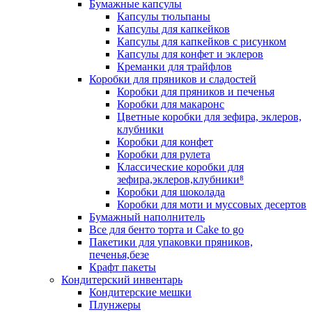
Бумажные капсулы
Капсулы тюльпаны
Капсулы для капкейков
Капсулы для капкейков с рисунком
Капсулы для конфет и эклеров
Креманки для трайфлов
Коробки для пряников и сладостей
Коробки для пряников и печенья
Коробки для макаронс
Цветные коробки для зефира, эклеров,
клубники
Коробки для конфет
Коробки для рулета
Классические коробки для
зефира,эклеров,клубники⁸
Коробки для шоколада
Коробки для моти и муссовых десертов
Бумажный наполнитель
Все для бенто торта и Cake to go
Пакетики для упаковки пряников,
печенья,безе
Крафт пакеты
Кондитерский инвентарь
Кондитерские мешки
Плунжеры