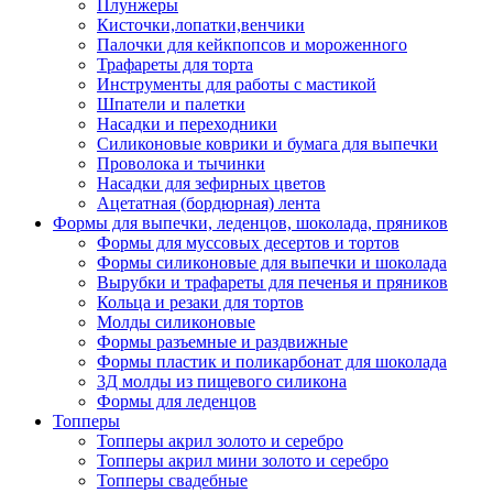
Плунжеры
Кисточки,лопатки,венчики
Палочки для кейкпопсов и мороженного
Трафареты для торта
Инструменты для работы с мастикой
Шпатели и палетки
Насадки и переходники
Силиконовые коврики и бумага для выпечки
Проволока и тычинки
Насадки для зефирных цветов
Ацетатная (бордюрная) лента
Формы для выпечки, леденцов, шоколада, пряников
Формы для муссовых десертов и тортов
Формы силиконовые для выпечки и шоколада
Вырубки и трафареты для печенья и пряников
Кольца и резаки для тортов
Молды силиконовые
Формы разъемные и раздвижные
Формы пластик и поликарбонат для шоколада
3Д молды из пищевого силикона
Формы для леденцов
Топперы
Топперы акрил золото и серебро
Топперы акрил мини золото и серебро
Топперы свадебные