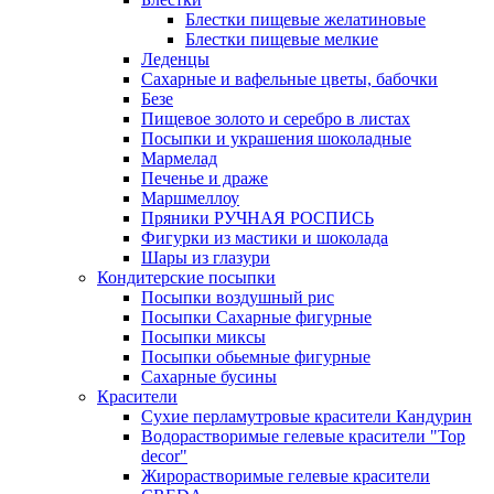
Блестки пищевые желатиновые
Блестки пищевые мелкие
Леденцы
Сахарные и вафельные цветы, бабочки
Безе
Пищевое золото и серебро в листах
Посыпки и украшения шоколадные
Мармелад
Печенье и драже
Маршмеллоу
Пряники РУЧНАЯ РОСПИСЬ
Фигурки из мастики и шоколада
Шары из глазури
Кондитерские посыпки
Посыпки воздушный рис
Посыпки Сахарные фигурные
Посыпки миксы
Посыпки обьемные фигурные
Сахарные бусины
Красители
Сухие перламутровые красители Кандурин
Водорастворимые гелевые красители "Top
decor"
Жирорастворимые гелевые красители