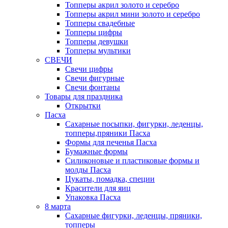
Топперы акрил золото и серебро
Топперы акрил мини золото и серебро
Топперы свадебные
Топперы цифры
Топперы девушки
Топперы мультики
СВЕЧИ
Свечи цифры
Свечи фигурные
Свечи фонтаны
Товары для праздника
Открытки
Пасха
Сахарные посыпки, фигурки, леденцы,
топперы,пряники Пасха
Формы для печенья Пасха
Бумажные формы
Силиконовые и пластиковые формы и
молды Пасха
Цукаты, помадка, специи
Красители для яиц
Упаковка Пасха
8 марта
Сахарные фигурки, леденцы, пряники,
топперы