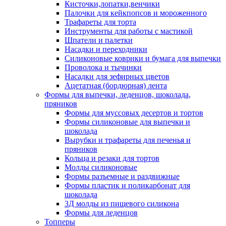
Кисточки,лопатки,венчики
Палочки для кейкпопсов и мороженного
Трафареты для торта
Инструменты для работы с мастикой
Шпатели и палетки
Насадки и переходники
Силиконовые коврики и бумага для выпечки
Проволока и тычинки
Насадки для зефирных цветов
Ацетатная (бордюрная) лента
Формы для выпечки, леденцов, шоколада,
пряников
Формы для муссовых десертов и тортов
Формы силиконовые для выпечки и
шоколада
Вырубки и трафареты для печенья и
пряников
Кольца и резаки для тортов
Молды силиконовые
Формы разъемные и раздвижные
Формы пластик и поликарбонат для
шоколада
3Д молды из пищевого силикона
Формы для леденцов
Топперы