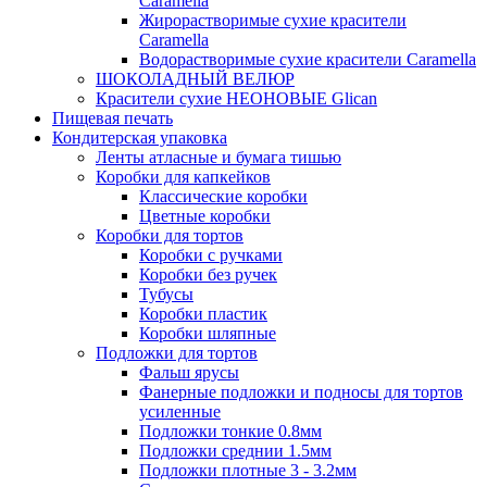
Caramella
Жирорастворимые сухие красители
Caramella
Водорастворимые сухие красители Caramella
ШОКОЛАДНЫЙ ВЕЛЮР
Красители сухие НЕОНОВЫЕ Glican
Пищевая печать
Кондитерская упаковка
Ленты атласные и бумага тишью
Коробки для капкейков
Классические коробки
Цветные коробки
Коробки для тортов
Коробки с ручками
Коробки без ручек
Тубусы
Коробки пластик
Коробки шляпные
Подложки для тортов
Фальш ярусы
Фанерные подложки и подносы для тортов
усиленные
Подложки тонкие 0.8мм
Подложки среднии 1.5мм
Подложки плотные 3 - 3.2мм