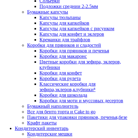
Сольерки
Подложки среднии 2-2.5мм
Бумажные капсулы
Капсулы тюльпаны
Капсулы для капкейков
Капсулы для капкейков с рисунком
Капсулы для конфет и эклеров
Креманки для трайфлов
Коробки для пряников и сладостей
Коробки для пряников и печенья
Коробки для макаронс
Цветные коробки для зефира, эклеров,
клубники
Коробки для конфет
Коробки для рулета
Классические коробки для
зефира,эклеров,клубники⁸
Коробки для шоколада
Коробки для моти и муссовых десертов
Бумажный наполнитель
Все для бенто торта и Cake to go
Пакетики для упаковки пряников, печенья,безе
Крафт пакеты
Кондитерский инвентарь
Кондитерские мешки