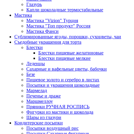
Глазурь
Капли шоколадные термостабильные
Мастика
Мастика "Vizion" Турция
Мастика "Топ продукт" Россия
Мастика Фанси
Сублимированные ягоды, порошки, сухоцветы, чаи
Съедобные украшения для торта
Блестки
Блестки пищевые желатиновые
Блестки пищевые мелкие
Леденцы
Сахарные и вафельные цветы, бабочки
Безе
Пищевое золото и серебро в листах
Посыпки и украшения шоколадные
Мармелад
Печенье и драже
Маршмеллоу
Пряники РУЧНАЯ РОСПИСЬ
Фигурки из мастики и шоколада
Шары из глазури
Кондитерские посыпки
Посыпки воздушный рис
Посыпки Сахарные фигурные