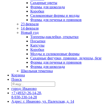
Сахарные цветы
Формы для шоколада
Коробки
Силиконовые формы и молды
Формы для печенья и пряников
23 февраля
14 февраля
Новый год
Топперы,наклейки, открытки
Посыпки
Капсулы
Коробки
Молды и силиконовые формы
Сахарные фигурки, пряники, леденцы, безе
Формы для печенья и пряников
Формы для шоколада
Школьная тематика
Корзина
Поиск
город: Иваново
+7 (4932) 26-14-28,
8-930-330-14-28
Адрес: г. Иваново, ул. Палехская, д. 14