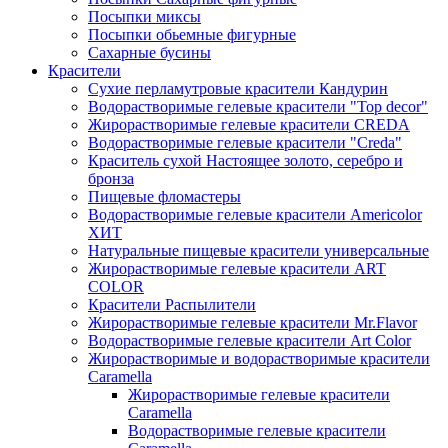
Посыпки миксы
Посыпки обьемные фигурные
Сахарные бусины
Красители
Сухие перламутровые красители Кандурин
Водорастворимые гелевые красители "Top decor"
Жирорастворимые гелевые красители CREDA
Водорастворимые гелевые красители "Creda"
Краситель сухой Настоящее золото, серебро и
бронза
Пищевые фломастеры
Водорастворимые гелевые красители Americolor
ХИТ
Натуральные пищевые красители универсальные
Жирорастворимые гелевые красители ART
COLOR
Красители Распылители
Жирорастворимые гелевые красители Mr.Flavor
Водорастворимые гелевые красители Art Color
Жирорастворимые и водорастворимые красители
Caramella
Жирорастворимые гелевые красители
Caramella
Водорастворимые гелевые красители