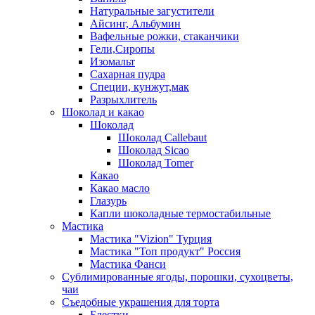
Натуральные загустители
Айсинг, Альбумин
Вафельные рожки, стаканчики
Гели,Сиропы
Изомальт
Сахарная пудра
Специи, кунжут,мак
Разрыхлитель
Шоколад и какао
Шоколад
Шоколад Callebaut
Шоколад Sicao
Шоколад Tomer
Какао
Какао масло
Глазурь
Капли шоколадные термостабильные
Мастика
Мастика "Vizion" Турция
Мастика "Топ продукт" Россия
Мастика Фанси
Сублимированные ягоды, порошки, сухоцветы,
чаи
Съедобные украшения для торта
Блестки