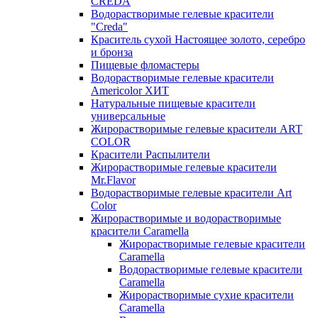
CREDA
Водорастворимые гелевые красители
"Creda"
Краситель сухой Настоящее золото, серебро
и бронза
Пищевые фломастеры
Водорастворимые гелевые красители
Americolor ХИТ
Натуральные пищевые красители
универсальные
Жирорастворимые гелевые красители ART
COLOR
Красители Распылители
Жирорастворимые гелевые красители
Mr.Flavor
Водорастворимые гелевые красители Art
Color
Жирорастворимые и водорастворимые
красители Caramella
Жирорастворимые гелевые красители
Caramella
Водорастворимые гелевые красители
Caramella
Жирорастворимые сухие красители
Caramella