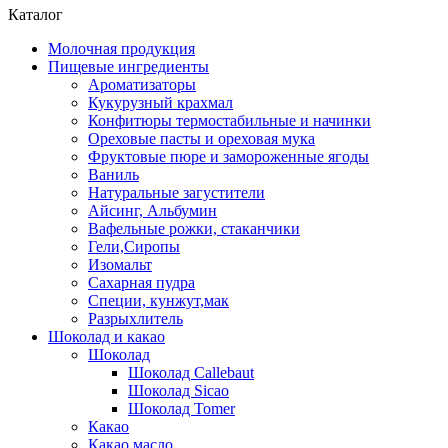
Каталог
Молочная продукция
Пищевые ингредиенты
Ароматизаторы
Кукурузный крахмал
Конфитюры термостабильные и начинки
Ореховые пасты и ореховая мука
Фруктовые пюре и замороженные ягоды
Ваниль
Натуральные загустители
Айсинг, Альбумин
Вафельные рожки, стаканчики
Гели,Сиропы
Изомальт
Сахарная пудра
Специи, кунжут,мак
Разрыхлитель
Шоколад и какао
Шоколад
Шоколад Callebaut
Шоколад Sicao
Шоколад Tomer
Какао
Какао масло