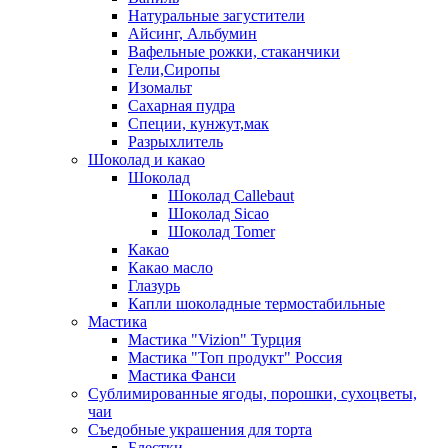
Натуральные загустители
Айсинг, Альбумин
Вафельные рожки, стаканчики
Гели,Сиропы
Изомальт
Сахарная пудра
Специи, кунжут,мак
Разрыхлитель
Шоколад и какао
Шоколад
Шоколад Callebaut
Шоколад Sicao
Шоколад Tomer
Какао
Какао масло
Глазурь
Капли шоколадные термостабильные
Мастика
Мастика "Vizion" Турция
Мастика "Топ продукт" Россия
Мастика Фанси
Сублимированные ягоды, порошки, сухоцветы,
чаи
Съедобные украшения для торта
Блестки