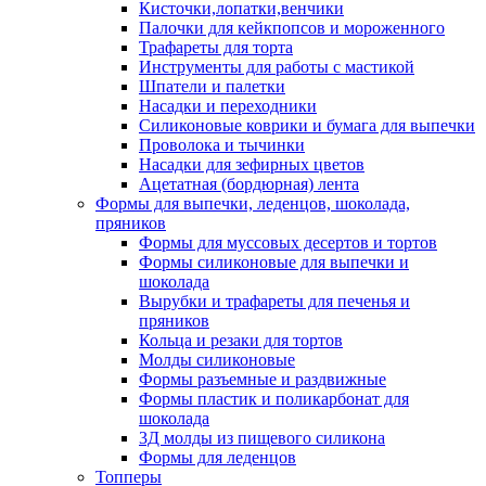
Кисточки,лопатки,венчики
Палочки для кейкпопсов и мороженного
Трафареты для торта
Инструменты для работы с мастикой
Шпатели и палетки
Насадки и переходники
Силиконовые коврики и бумага для выпечки
Проволока и тычинки
Насадки для зефирных цветов
Ацетатная (бордюрная) лента
Формы для выпечки, леденцов, шоколада,
пряников
Формы для муссовых десертов и тортов
Формы силиконовые для выпечки и
шоколада
Вырубки и трафареты для печенья и
пряников
Кольца и резаки для тортов
Молды силиконовые
Формы разъемные и раздвижные
Формы пластик и поликарбонат для
шоколада
3Д молды из пищевого силикона
Формы для леденцов
Топперы