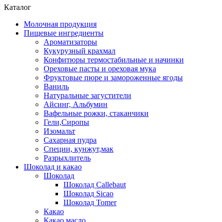
Каталог
Молочная продукция
Пищевые ингредиенты
Ароматизаторы
Кукурузный крахмал
Конфитюры термостабильные и начинки
Ореховые пасты и ореховая мука
Фруктовые пюре и замороженные ягоды
Ваниль
Натуральные загустители
Айсинг, Альбумин
Вафельные рожки, стаканчики
Гели,Сиропы
Изомальт
Сахарная пудра
Специи, кунжут,мак
Разрыхлитель
Шоколад и какао
Шоколад
Шоколад Callebaut
Шоколад Sicao
Шоколад Tomer
Какао
Какао масло