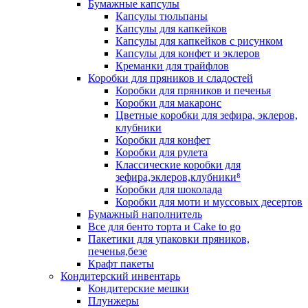
Бумажные капсулы
Капсулы тюльпаны
Капсулы для капкейков
Капсулы для капкейков с рисунком
Капсулы для конфет и эклеров
Креманки для трайфлов
Коробки для пряников и сладостей
Коробки для пряников и печенья
Коробки для макаронс
Цветные коробки для зефира, эклеров,
клубники
Коробки для конфет
Коробки для рулета
Классические коробки для
зефира,эклеров,клубники⁸
Коробки для шоколада
Коробки для моти и муссовых десертов
Бумажный наполнитель
Все для бенто торта и Cake to go
Пакетики для упаковки пряников,
печенья,безе
Крафт пакеты
Кондитерский инвентарь
Кондитерские мешки
Плунжеры