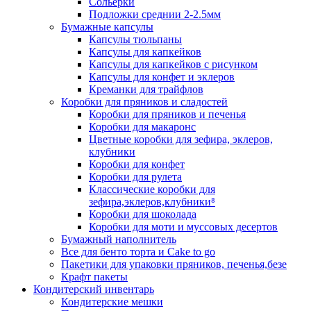
Сольерки
Подложки среднии 2-2.5мм
Бумажные капсулы
Капсулы тюльпаны
Капсулы для капкейков
Капсулы для капкейков с рисунком
Капсулы для конфет и эклеров
Креманки для трайфлов
Коробки для пряников и сладостей
Коробки для пряников и печенья
Коробки для макаронс
Цветные коробки для зефира, эклеров,
клубники
Коробки для конфет
Коробки для рулета
Классические коробки для
зефира,эклеров,клубники⁸
Коробки для шоколада
Коробки для моти и муссовых десертов
Бумажный наполнитель
Все для бенто торта и Cake to go
Пакетики для упаковки пряников, печенья,безе
Крафт пакеты
Кондитерский инвентарь
Кондитерские мешки