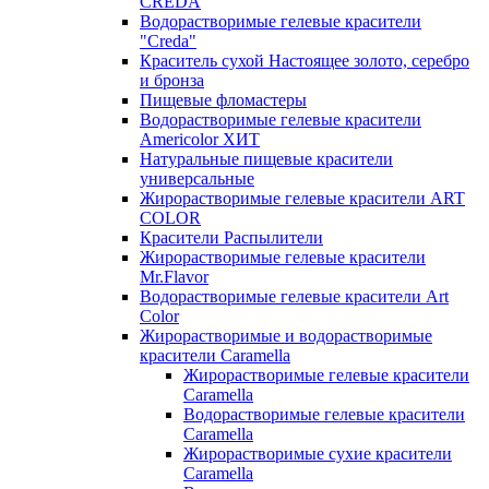
CREDA
Водорастворимые гелевые красители
"Creda"
Краситель сухой Настоящее золото, серебро
и бронза
Пищевые фломастеры
Водорастворимые гелевые красители
Americolor ХИТ
Натуральные пищевые красители
универсальные
Жирорастворимые гелевые красители ART
COLOR
Красители Распылители
Жирорастворимые гелевые красители
Mr.Flavor
Водорастворимые гелевые красители Art
Color
Жирорастворимые и водорастворимые
красители Caramella
Жирорастворимые гелевые красители
Caramella
Водорастворимые гелевые красители
Caramella
Жирорастворимые сухие красители
Caramella