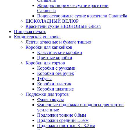
Caramella
Жирорастворимые сухие красители
Caramella
Водорастворимые сухие красители Caramella
ШОКОЛАДНЫЙ ВЕЛЮР
Красители сухие НЕОНОВЫЕ Glican
Пищевая печать
Кондитерская упаковка
Ленты атласные и бумага тишью
Коробки для капкейков
Классические коробки
Цветные коробки
Коробки для тортов
Коробки с ручками
Коробки без ручек
Тубусы
Коробки пластик
Коробки шляпные
Подложки для тортов
Фальш ярусы
Фанерные подложки и подносы для тортов
усиленные
Подложки тонкие 0.8мм
Подложки среднии 1.5мм
Подложки плотные 3 - 3.2мм