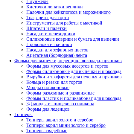
Плунжеры
Кисточки,лопатки,венчики
Палочки для кейкпопсов и мороженного
Трафареты для торта
Инструменты для работы с мастикой
Шпатели и палетки
Насадки и переходники
Силиконовые коврики и бумага для выпечки
Проволока и тычинки
Насадки для зефирных цветов
Ацетатная (бордюрная) лента
Формы для выпечки, леденцов, шоколада, пряников
Формы для муссовых десертов и тортов
Формы силиконовые для выпечки и шоколада
Вырубки и трафареты для печенья и пряников
Кольца и резаки для тортов
Молды силиконовые
Формы разъемные и раздвижные
Формы пластик и поликарбонат для шоколада
3Д молды из пищевого силикона
Формы для леденцов
Топперы
Топперы акрил золото и серебро
Топперы акрил мини золото и серебро
Топперы свадебные