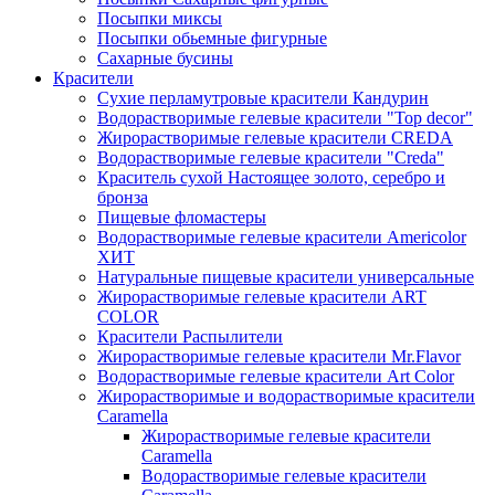
Посыпки миксы
Посыпки обьемные фигурные
Сахарные бусины
Красители
Сухие перламутровые красители Кандурин
Водорастворимые гелевые красители "Top decor"
Жирорастворимые гелевые красители CREDA
Водорастворимые гелевые красители "Creda"
Краситель сухой Настоящее золото, серебро и
бронза
Пищевые фломастеры
Водорастворимые гелевые красители Americolor
ХИТ
Натуральные пищевые красители универсальные
Жирорастворимые гелевые красители ART
COLOR
Красители Распылители
Жирорастворимые гелевые красители Mr.Flavor
Водорастворимые гелевые красители Art Color
Жирорастворимые и водорастворимые красители
Caramella
Жирорастворимые гелевые красители
Caramella
Водорастворимые гелевые красители