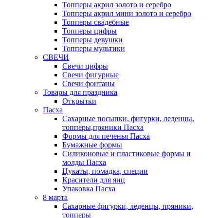
Топперы акрил золото и серебро
Топперы акрил мини золото и серебро
Топперы свадебные
Топперы цифры
Топперы девушки
Топперы мультики
СВЕЧИ
Свечи цифры
Свечи фигурные
Свечи фонтаны
Товары для праздника
Открытки
Пасха
Сахарные посыпки, фигурки, леденцы,
топперы,пряники Пасха
Формы для печенья Пасха
Бумажные формы
Силиконовые и пластиковые формы и
молды Пасха
Цукаты, помадка, специи
Красители для яиц
Упаковка Пасха
8 марта
Сахарные фигурки, леденцы, пряники,
топперы