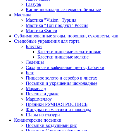
Глазурь
Капли шоколадные термостабильные
Мастика
Мастика "Vizion" Турция
Мастика "Топ продукт" Россия
Мастика Фанси
Сублимированные ягоды, порошки, сухоцветы, чаи
Съедобные украшения для торта
Блестки
Блестки пищевые желатиновые
Блестки пищевые мелкие
Леденцы
Сахарные и вафельные цветы, бабочки
Безе
Пищевое золото и серебро в листах
Посыпки и украшения шоколадные
Мармелад
Печенье и драже
Маршмеллоу
Пряники РУЧНАЯ РОСПИСЬ
Фигурки из мастики и шоколада
Шары из глазури
Кондитерские посыпки
Посыпки воздушный рис
Посыпки Сахарные фигурные