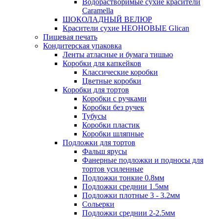
Водорастворимые сухие красители
Caramella
ШОКОЛАДНЫЙ ВЕЛЮР
Красители сухие НЕОНОВЫЕ Glican
Пищевая печать
Кондитерская упаковка
Ленты атласные и бумага тишью
Коробки для капкейков
Классические коробки
Цветные коробки
Коробки для тортов
Коробки с ручками
Коробки без ручек
Тубусы
Коробки пластик
Коробки шляпные
Подложки для тортов
Фальш ярусы
Фанерные подложки и подносы для
тортов усиленные
Подложки тонкие 0.8мм
Подложки среднии 1.5мм
Подложки плотные 3 - 3.2мм
Сольерки
Подложки среднии 2-2.5мм