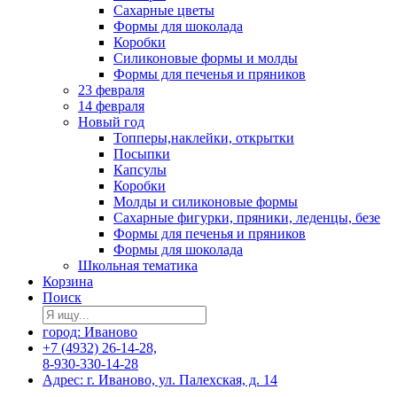
Сахарные цветы
Формы для шоколада
Коробки
Силиконовые формы и молды
Формы для печенья и пряников
23 февраля
14 февраля
Новый год
Топперы,наклейки, открытки
Посыпки
Капсулы
Коробки
Молды и силиконовые формы
Сахарные фигурки, пряники, леденцы, безе
Формы для печенья и пряников
Формы для шоколада
Школьная тематика
Корзина
Поиск
город: Иваново
+7 (4932) 26-14-28,
8-930-330-14-28
Адрес: г. Иваново, ул. Палехская, д. 14