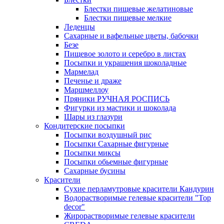
Блестки пищевые желатиновые
Блестки пищевые мелкие
Леденцы
Сахарные и вафельные цветы, бабочки
Безе
Пищевое золото и серебро в листах
Посыпки и украшения шоколадные
Мармелад
Печенье и драже
Маршмеллоу
Пряники РУЧНАЯ РОСПИСЬ
Фигурки из мастики и шоколада
Шары из глазури
Кондитерские посыпки
Посыпки воздушный рис
Посыпки Сахарные фигурные
Посыпки миксы
Посыпки обьемные фигурные
Сахарные бусины
Красители
Сухие перламутровые красители Кандурин
Водорастворимые гелевые красители "Top
decor"
Жирорастворимые гелевые красители