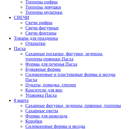
Топперы цифры
Топперы девушки
Топперы мультики
СВЕЧИ
Свечи цифры
Свечи фигурные
Свечи фонтаны
Товары для праздника
Открытки
Пасха
Сахарные посыпки, фигурки, леденцы,
топперы,пряники Пасха
Формы для печенья Пасха
Бумажные формы
Силиконовые и пластиковые формы и молды
Пасха
Цукаты, помадка, специи
Красители для яиц
Упаковка Пасха
8 марта
Сахарные фигурки, леденцы, пряники, топперы
Сахарные цветы
Формы для шоколада
Коробки
Силиконовые формы и молды