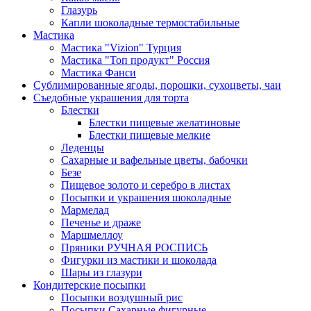
Глазурь
Капли шоколадные термостабильные
Мастика
Мастика "Vizion" Турция
Мастика "Топ продукт" Россия
Мастика Фанси
Сублимированные ягоды, порошки, сухоцветы, чаи
Съедобные украшения для торта
Блестки
Блестки пищевые желатиновые
Блестки пищевые мелкие
Леденцы
Сахарные и вафельные цветы, бабочки
Безе
Пищевое золото и серебро в листах
Посыпки и украшения шоколадные
Мармелад
Печенье и драже
Маршмеллоу
Пряники РУЧНАЯ РОСПИСЬ
Фигурки из мастики и шоколада
Шары из глазури
Кондитерские посыпки
Посыпки воздушный рис
Посыпки Сахарные фигурные