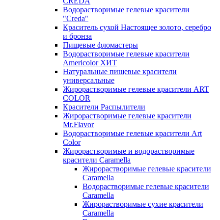
CREDA
Водорастворимые гелевые красители
"Creda"
Краситель сухой Настоящее золото, серебро
и бронза
Пищевые фломастеры
Водорастворимые гелевые красители
Americolor ХИТ
Натуральные пищевые красители
универсальные
Жирорастворимые гелевые красители ART
COLOR
Красители Распылители
Жирорастворимые гелевые красители
Mr.Flavor
Водорастворимые гелевые красители Art
Color
Жирорастворимые и водорастворимые
красители Caramella
Жирорастворимые гелевые красители
Caramella
Водорастворимые гелевые красители
Caramella
Жирорастворимые сухие красители
Caramella