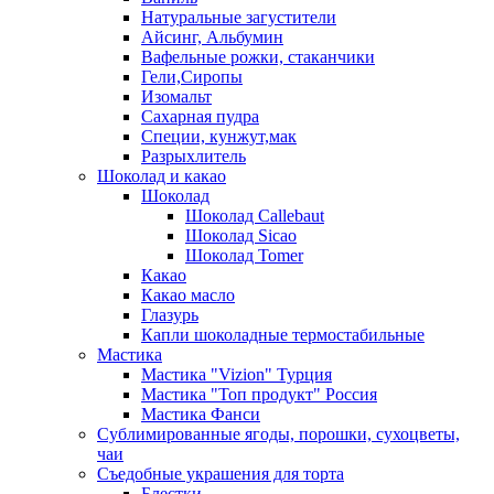
Натуральные загустители
Айсинг, Альбумин
Вафельные рожки, стаканчики
Гели,Сиропы
Изомальт
Сахарная пудра
Специи, кунжут,мак
Разрыхлитель
Шоколад и какао
Шоколад
Шоколад Callebaut
Шоколад Sicao
Шоколад Tomer
Какао
Какао масло
Глазурь
Капли шоколадные термостабильные
Мастика
Мастика "Vizion" Турция
Мастика "Топ продукт" Россия
Мастика Фанси
Сублимированные ягоды, порошки, сухоцветы,
чаи
Съедобные украшения для торта
Блестки