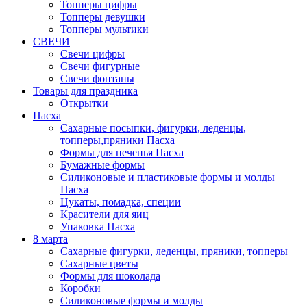
Топперы цифры
Топперы девушки
Топперы мультики
СВЕЧИ
Свечи цифры
Свечи фигурные
Свечи фонтаны
Товары для праздника
Открытки
Пасха
Сахарные посыпки, фигурки, леденцы,
топперы,пряники Пасха
Формы для печенья Пасха
Бумажные формы
Силиконовые и пластиковые формы и молды
Пасха
Цукаты, помадка, специи
Красители для яиц
Упаковка Пасха
8 марта
Сахарные фигурки, леденцы, пряники, топперы
Сахарные цветы
Формы для шоколада
Коробки
Силиконовые формы и молды