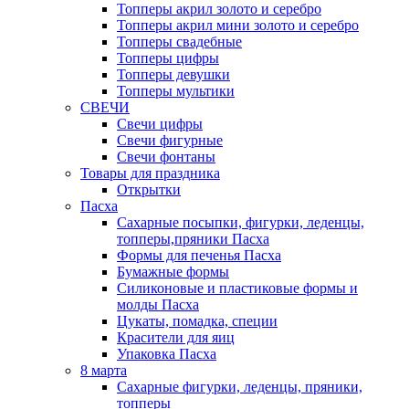
Топперы акрил золото и серебро
Топперы акрил мини золото и серебро
Топперы свадебные
Топперы цифры
Топперы девушки
Топперы мультики
СВЕЧИ
Свечи цифры
Свечи фигурные
Свечи фонтаны
Товары для праздника
Открытки
Пасха
Сахарные посыпки, фигурки, леденцы,
топперы,пряники Пасха
Формы для печенья Пасха
Бумажные формы
Силиконовые и пластиковые формы и
молды Пасха
Цукаты, помадка, специи
Красители для яиц
Упаковка Пасха
8 марта
Сахарные фигурки, леденцы, пряники,
топперы