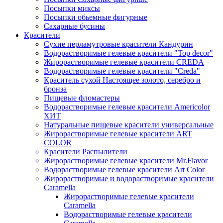
Посыпки миксы
Посыпки обьемные фигурные
Сахарные бусины
Красители
Сухие перламутровые красители Кандурин
Водорастворимые гелевые красители "Top decor"
Жирорастворимые гелевые красители CREDA
Водорастворимые гелевые красители "Creda"
Краситель сухой Настоящее золото, серебро и
бронза
Пищевые фломастеры
Водорастворимые гелевые красители Americolor
ХИТ
Натуральные пищевые красители универсальные
Жирорастворимые гелевые красители ART
COLOR
Красители Распылители
Жирорастворимые гелевые красители Mr.Flavor
Водорастворимые гелевые красители Art Color
Жирорастворимые и водорастворимые красители
Caramella
Жирорастворимые гелевые красители
Caramella
Водорастворимые гелевые красители