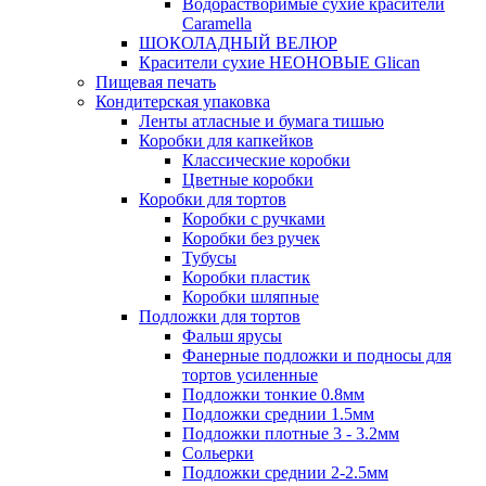
Водорастворимые сухие красители
Caramella
ШОКОЛАДНЫЙ ВЕЛЮР
Красители сухие НЕОНОВЫЕ Glican
Пищевая печать
Кондитерская упаковка
Ленты атласные и бумага тишью
Коробки для капкейков
Классические коробки
Цветные коробки
Коробки для тортов
Коробки с ручками
Коробки без ручек
Тубусы
Коробки пластик
Коробки шляпные
Подложки для тортов
Фальш ярусы
Фанерные подложки и подносы для
тортов усиленные
Подложки тонкие 0.8мм
Подложки среднии 1.5мм
Подложки плотные 3 - 3.2мм
Сольерки
Подложки среднии 2-2.5мм