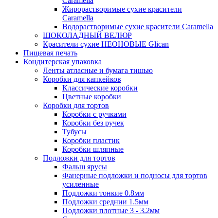
Caramella
Жирорастворимые сухие красители
Caramella
Водорастворимые сухие красители Caramella
ШОКОЛАДНЫЙ ВЕЛЮР
Красители сухие НЕОНОВЫЕ Glican
Пищевая печать
Кондитерская упаковка
Ленты атласные и бумага тишью
Коробки для капкейков
Классические коробки
Цветные коробки
Коробки для тортов
Коробки с ручками
Коробки без ручек
Тубусы
Коробки пластик
Коробки шляпные
Подложки для тортов
Фальш ярусы
Фанерные подложки и подносы для тортов
усиленные
Подложки тонкие 0.8мм
Подложки среднии 1.5мм
Подложки плотные 3 - 3.2мм