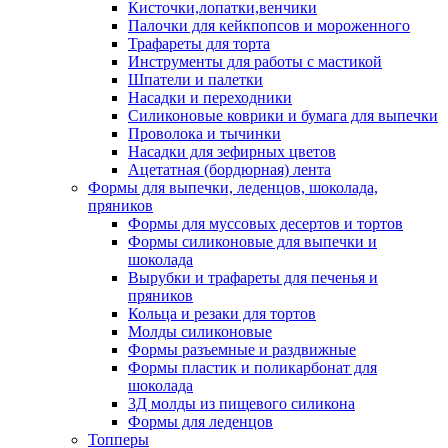
Кисточки,лопатки,венчики
Палочки для кейкпопсов и мороженного
Трафареты для торта
Инструменты для работы с мастикой
Шпатели и палетки
Насадки и переходники
Силиконовые коврики и бумага для выпечки
Проволока и тычинки
Насадки для зефирных цветов
Ацетатная (бордюрная) лента
Формы для выпечки, леденцов, шоколада,
пряников
Формы для муссовых десертов и тортов
Формы силиконовые для выпечки и
шоколада
Вырубки и трафареты для печенья и
пряников
Кольца и резаки для тортов
Молды силиконовые
Формы разъемные и раздвижные
Формы пластик и поликарбонат для
шоколада
3Д молды из пищевого силикона
Формы для леденцов
Топперы