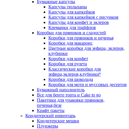
Бумажные капсулы
Капсулы тюльпаны
Капсулы для капкейков
Капсулы для капкейков с рисунком
Капсулы для конфет и эклеров
Креманки для трайфлов
Коробки для пряников и сладостей
Коробки для пряников и печенья
Коробки для макаронс
Цветные коробки для зефира, эклеров,
клубники
Коробки для конфет
Коробки для рулета
Классические коробки для
зефира,эклеров,клубники⁸
Коробки для шоколада
Коробки для моти и муссовых десертов
Бумажный наполнитель
Все для бенто торта и Cake to go
Пакетики для упаковки пряников,
печенья,безе
Крафт пакеты
Кондитерский инвентарь
Кондитерские мешки
Плунжеры