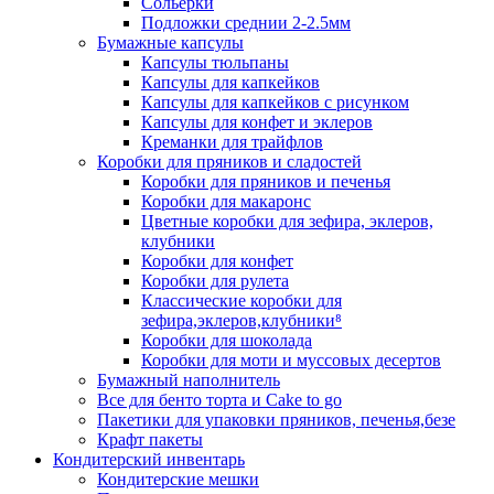
Сольерки
Подложки среднии 2-2.5мм
Бумажные капсулы
Капсулы тюльпаны
Капсулы для капкейков
Капсулы для капкейков с рисунком
Капсулы для конфет и эклеров
Креманки для трайфлов
Коробки для пряников и сладостей
Коробки для пряников и печенья
Коробки для макаронс
Цветные коробки для зефира, эклеров,
клубники
Коробки для конфет
Коробки для рулета
Классические коробки для
зефира,эклеров,клубники⁸
Коробки для шоколада
Коробки для моти и муссовых десертов
Бумажный наполнитель
Все для бенто торта и Cake to go
Пакетики для упаковки пряников, печенья,безе
Крафт пакеты
Кондитерский инвентарь
Кондитерские мешки