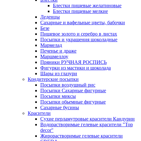
Блестки пищевые желатиновые
Блестки пищевые мелкие
Леденцы
Сахарные и вафельные цветы, бабочки
Безе
Пищевое золото и серебро в листах
Посыпки и украшения шоколадные
Мармелад
Печенье и драже
Маршмеллоу
Пряники РУЧНАЯ РОСПИСЬ
Фигурки из мастики и шоколада
Шары из глазури
Кондитерские посыпки
Посыпки воздушный рис
Посыпки Сахарные фигурные
Посыпки миксы
Посыпки обьемные фигурные
Сахарные бусины
Красители
Сухие перламутровые красители Кандурин
Водорастворимые гелевые красители "Top
decor"
Жирорастворимые гелевые красители