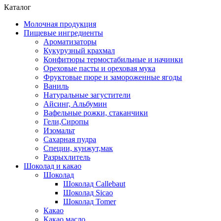
Каталог
Молочная продукция
Пищевые ингредиенты
Ароматизаторы
Кукурузный крахмал
Конфитюры термостабильные и начинки
Ореховые пасты и ореховая мука
Фруктовые пюре и замороженные ягоды
Ваниль
Натуральные загустители
Айсинг, Альбумин
Вафельные рожки, стаканчики
Гели,Сиропы
Изомальт
Сахарная пудра
Специи, кунжут,мак
Разрыхлитель
Шоколад и какао
Шоколад
Шоколад Callebaut
Шоколад Sicao
Шоколад Tomer
Какао
Какао масло