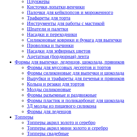
Плунжеры
Кисточки,лопатки,венчики
Палочки для кейкпопсов и мороженного
Трафареты для торта
Инструменты для работы с мастикой
Шпатели и палетки
Насадки и переходники
Силиконовые коврики и бумага для выпечки
Проволока и тычинки
Насадки для зефирных цветов
Ацетатная (бордюрная) лента
Формы для выпечки, леденцов, шоколада, пряников
Формы для муссовых десертов и тортов
Формы силиконовые для выпечки и шоколада
Вырубки и трафареты для печенья и пряников
Кольца и резаки для тортов
Молды силиконовые
Формы разъемные и раздвижные
Формы пластик и поликарбонат для шоколада
3Д молды из пищевого силикона
Формы для леденцов
Топперы
Топперы акрил золото и серебро
Топперы акрил мини золото и серебро
Топперы свадебные