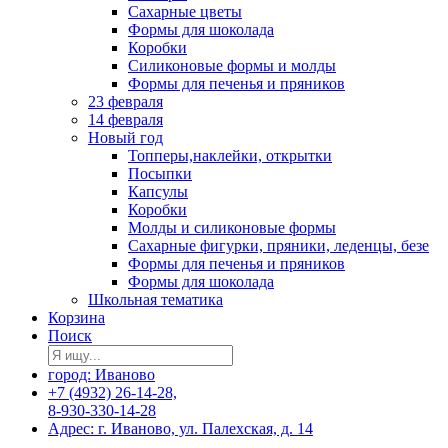
Сахарные цветы
Формы для шоколада
Коробки
Силиконовые формы и молды
Формы для печенья и пряников
23 февраля
14 февраля
Новый год
Топперы,наклейки, открытки
Посыпки
Капсулы
Коробки
Молды и силиконовые формы
Сахарные фигурки, пряники, леденцы, безе
Формы для печенья и пряников
Формы для шоколада
Школьная тематика
Корзина
Поиск
город: Иваново
+7 (4932) 26-14-28,
8-930-330-14-28
Адрес: г. Иваново, ул. Палехская, д. 14