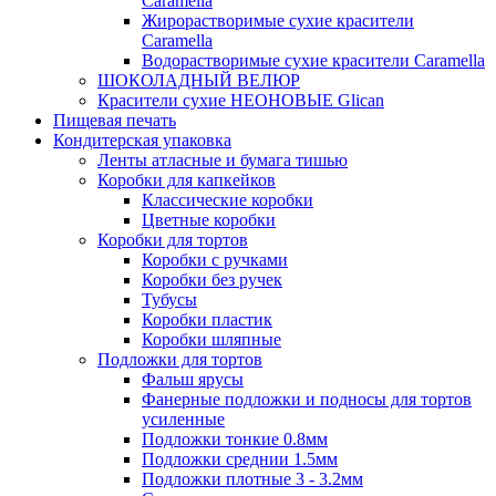
Caramella
Жирорастворимые сухие красители
Caramella
Водорастворимые сухие красители Caramella
ШОКОЛАДНЫЙ ВЕЛЮР
Красители сухие НЕОНОВЫЕ Glican
Пищевая печать
Кондитерская упаковка
Ленты атласные и бумага тишью
Коробки для капкейков
Классические коробки
Цветные коробки
Коробки для тортов
Коробки с ручками
Коробки без ручек
Тубусы
Коробки пластик
Коробки шляпные
Подложки для тортов
Фальш ярусы
Фанерные подложки и подносы для тортов
усиленные
Подложки тонкие 0.8мм
Подложки среднии 1.5мм
Подложки плотные 3 - 3.2мм