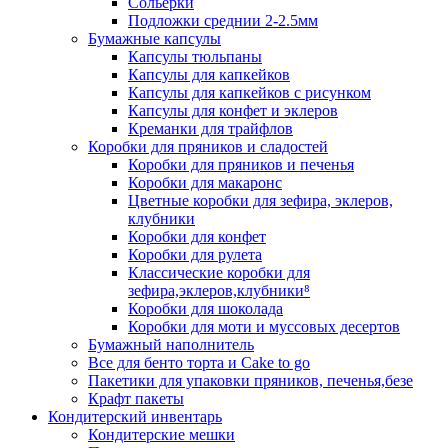
Сольерки
Подложки среднии 2-2.5мм
Бумажные капсулы
Капсулы тюльпаны
Капсулы для капкейков
Капсулы для капкейков с рисунком
Капсулы для конфет и эклеров
Креманки для трайфлов
Коробки для пряников и сладостей
Коробки для пряников и печенья
Коробки для макаронс
Цветные коробки для зефира, эклеров,
клубники
Коробки для конфет
Коробки для рулета
Классические коробки для
зефира,эклеров,клубники⁸
Коробки для шоколада
Коробки для моти и муссовых десертов
Бумажный наполнитель
Все для бенто торта и Cake to go
Пакетики для упаковки пряников, печенья,безе
Крафт пакеты
Кондитерский инвентарь
Кондитерские мешки