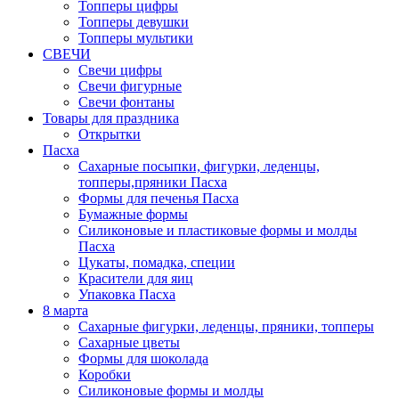
Топперы цифры
Топперы девушки
Топперы мультики
СВЕЧИ
Свечи цифры
Свечи фигурные
Свечи фонтаны
Товары для праздника
Открытки
Пасха
Сахарные посыпки, фигурки, леденцы,
топперы,пряники Пасха
Формы для печенья Пасха
Бумажные формы
Силиконовые и пластиковые формы и молды
Пасха
Цукаты, помадка, специи
Красители для яиц
Упаковка Пасха
8 марта
Сахарные фигурки, леденцы, пряники, топперы
Сахарные цветы
Формы для шоколада
Коробки
Силиконовые формы и молды