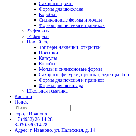
Сахарные цветы
Формы для шоколада
Коробки
Силиконовые формы и молды
Формы для печенья и пряников
23 февраля
14 февраля
Новый год
Топперы,наклейки, открытки
Посыпки
Капсулы
Коробки
Молды и силиконовые формы
Сахарные фигурки, пряники, леденцы, безе
Формы для печенья и пряников
Формы для шоколада
Школьная тематика
Корзина
Поиск
город: Иваново
+7 (4932) 26-14-28,
8-930-330-14-28
Адрес: г. Иваново, ул. Палехская, д. 14