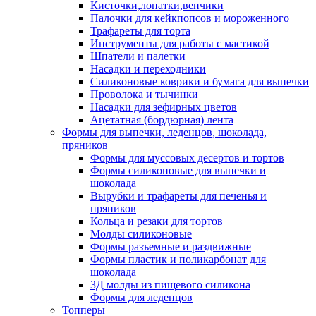
Кисточки,лопатки,венчики
Палочки для кейкпопсов и мороженного
Трафареты для торта
Инструменты для работы с мастикой
Шпатели и палетки
Насадки и переходники
Силиконовые коврики и бумага для выпечки
Проволока и тычинки
Насадки для зефирных цветов
Ацетатная (бордюрная) лента
Формы для выпечки, леденцов, шоколада,
пряников
Формы для муссовых десертов и тортов
Формы силиконовые для выпечки и
шоколада
Вырубки и трафареты для печенья и
пряников
Кольца и резаки для тортов
Молды силиконовые
Формы разъемные и раздвижные
Формы пластик и поликарбонат для
шоколада
3Д молды из пищевого силикона
Формы для леденцов
Топперы