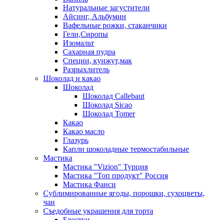
Натуральные загустители
Айсинг, Альбумин
Вафельные рожки, стаканчики
Гели,Сиропы
Изомальт
Сахарная пудра
Специи, кунжут,мак
Разрыхлитель
Шоколад и какао
Шоколад
Шоколад Callebaut
Шоколад Sicao
Шоколад Tomer
Какао
Какао масло
Глазурь
Капли шоколадные термостабильные
Мастика
Мастика "Vizion" Турция
Мастика "Топ продукт" Россия
Мастика Фанси
Сублимированные ягоды, порошки, сухоцветы,
чаи
Съедобные украшения для торта
Блестки