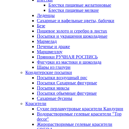
Блестки пищевые желатиновые
Блестки пищевые мелкие
Леденцы
Сахарные и вафельные цветы, бабочки
Безе
Пищевое золото и серебро в листах
Посыпки и украшения шоколадные
Мармелад
Печенье и драже
Маршмеллоу
Пряники РУЧНАЯ РОСПИСЬ
Фигурки из мастики и шоколада
Шары из глазури
Кондитерские посыпки
Посыпки воздушный рис
Посыпки Сахарные фигурные
Посыпки миксы
Посыпки обьемные фигурные
Сахарные бусины
Красители
Сухие перламутровые красители Кандурин
Водорастворимые гелевые красители "Top
decor"
Жирорастворимые гелевые красители