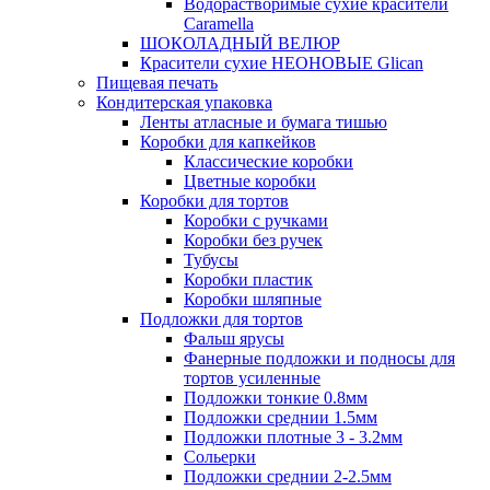
Водорастворимые сухие красители
Caramella
ШОКОЛАДНЫЙ ВЕЛЮР
Красители сухие НЕОНОВЫЕ Glican
Пищевая печать
Кондитерская упаковка
Ленты атласные и бумага тишью
Коробки для капкейков
Классические коробки
Цветные коробки
Коробки для тортов
Коробки с ручками
Коробки без ручек
Тубусы
Коробки пластик
Коробки шляпные
Подложки для тортов
Фальш ярусы
Фанерные подложки и подносы для
тортов усиленные
Подложки тонкие 0.8мм
Подложки среднии 1.5мм
Подложки плотные 3 - 3.2мм
Сольерки
Подложки среднии 2-2.5мм