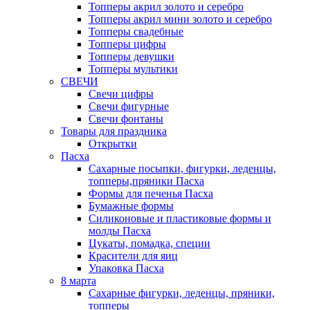
Топперы акрил золото и серебро
Топперы акрил мини золото и серебро
Топперы свадебные
Топперы цифры
Топперы девушки
Топперы мультики
СВЕЧИ
Свечи цифры
Свечи фигурные
Свечи фонтаны
Товары для праздника
Открытки
Пасха
Сахарные посыпки, фигурки, леденцы,
топперы,пряники Пасха
Формы для печенья Пасха
Бумажные формы
Силиконовые и пластиковые формы и
молды Пасха
Цукаты, помадка, специи
Красители для яиц
Упаковка Пасха
8 марта
Сахарные фигурки, леденцы, пряники,
топперы