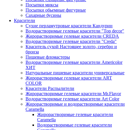
Посыпки миксы
Посыпки обьемные фигурные
Сахарные бусины
Красители
Сухие перламутровые красители Кандурин
Водорастворимые гелевые красители "Top decor"
Жирорастворимые гелевые красители CREDA
Водорастворимые гелевые красители "Creda"
Краситель сухой Настоящее золото, серебро и
бронза
Пищевые фломастеры
Водорастворимые гелевые красители Americolor
ХИТ
Натуральные пищевые красители универсальные
Жирорастворимые гелевые красители ART
COLOR
Красители Распылители
Жирорастворимые гелевые красители Mr.Flavor
Водорастворимые гелевые красители Art Color
Жирорастворимые и водорастворимые красители
Caramella
Жирорастворимые гелевые красители
Caramella
Водорастворимые гелевые красители