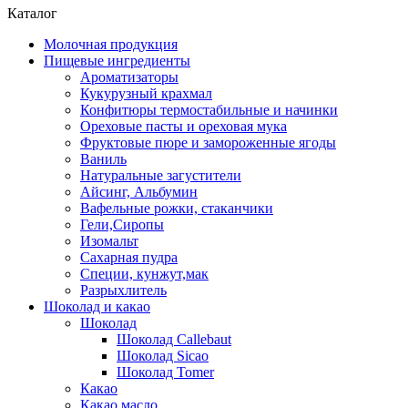
Каталог
Молочная продукция
Пищевые ингредиенты
Ароматизаторы
Кукурузный крахмал
Конфитюры термостабильные и начинки
Ореховые пасты и ореховая мука
Фруктовые пюре и замороженные ягоды
Ваниль
Натуральные загустители
Айсинг, Альбумин
Вафельные рожки, стаканчики
Гели,Сиропы
Изомальт
Сахарная пудра
Специи, кунжут,мак
Разрыхлитель
Шоколад и какао
Шоколад
Шоколад Callebaut
Шоколад Sicao
Шоколад Tomer
Какао
Какао масло