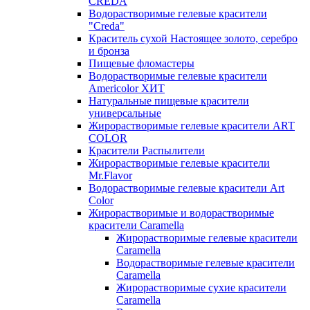
CREDA
Водорастворимые гелевые красители
"Creda"
Краситель сухой Настоящее золото, серебро
и бронза
Пищевые фломастеры
Водорастворимые гелевые красители
Americolor ХИТ
Натуральные пищевые красители
универсальные
Жирорастворимые гелевые красители ART
COLOR
Красители Распылители
Жирорастворимые гелевые красители
Mr.Flavor
Водорастворимые гелевые красители Art
Color
Жирорастворимые и водорастворимые
красители Caramella
Жирорастворимые гелевые красители
Caramella
Водорастворимые гелевые красители
Caramella
Жирорастворимые сухие красители
Caramella