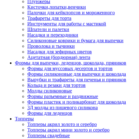
Плунжеры
Кисточки,лопатки,венчики
Палочки для кейкпопсов и мороженного
Трафареты для торта
Инструменты для работы с мастикой
Шпатели и палетки
Насадки и переходники
Силиконовые коврики и бумага для выпечки
Проволока и тычинки
Насадки для зефирных цветов
Ацетатная (бордюрная) лента
Формы для выпечки, леденцов, шоколада, пряников
Формы для муссовых десертов и тортов
Формы силиконовые для выпечки и шоколада
Вырубки и трафареты для печенья и пряников
Кольца и резаки для тортов
Молды силиконовые
Формы разъемные и раздвижные
Формы пластик и поликарбонат для шоколада
3Д молды из пищевого силикона
Формы для леденцов
Топперы
Топперы акрил золото и серебро
Топперы акрил мини золото и серебро
Топперы свадебные