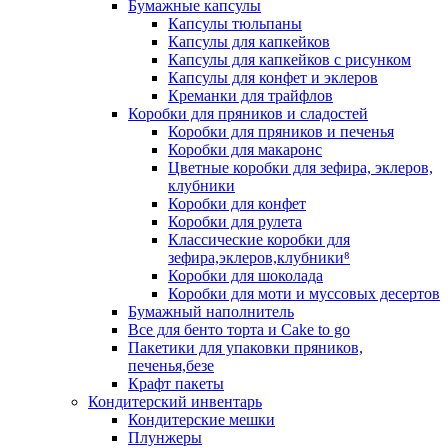
Бумажные капсулы
Капсулы тюльпаны
Капсулы для капкейков
Капсулы для капкейков с рисунком
Капсулы для конфет и эклеров
Креманки для трайфлов
Коробки для пряников и сладостей
Коробки для пряников и печенья
Коробки для макаронс
Цветные коробки для зефира, эклеров,
клубники
Коробки для конфет
Коробки для рулета
Классические коробки для
зефира,эклеров,клубники⁸
Коробки для шоколада
Коробки для моти и муссовых десертов
Бумажный наполнитель
Все для бенто торта и Cake to go
Пакетики для упаковки пряников,
печенья,безе
Крафт пакеты
Кондитерский инвентарь
Кондитерские мешки
Плунжеры