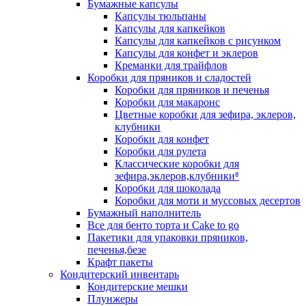
Бумажные капсулы
Капсулы тюльпаны
Капсулы для капкейков
Капсулы для капкейков с рисунком
Капсулы для конфет и эклеров
Креманки для трайфлов
Коробки для пряников и сладостей
Коробки для пряников и печенья
Коробки для макаронс
Цветные коробки для зефира, эклеров,
клубники
Коробки для конфет
Коробки для рулета
Классические коробки для
зефира,эклеров,клубники⁸
Коробки для шоколада
Коробки для моти и муссовых десертов
Бумажный наполнитель
Все для бенто торта и Cake to go
Пакетики для упаковки пряников,
печенья,безе
Крафт пакеты
Кондитерский инвентарь
Кондитерские мешки
Плунжеры