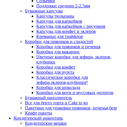
Сольерки
Подложки среднии 2-2.5мм
Бумажные капсулы
Капсулы тюльпаны
Капсулы для капкейков
Капсулы для капкейков с рисунком
Капсулы для конфет и эклеров
Креманки для трайфлов
Коробки для пряников и сладостей
Коробки для пряников и печенья
Коробки для макаронс
Цветные коробки для зефира, эклеров,
клубники
Коробки для конфет
Коробки для рулета
Классические коробки для
зефира,эклеров,клубники⁸
Коробки для шоколада
Коробки для моти и муссовых десертов
Бумажный наполнитель
Все для бенто торта и Cake to go
Пакетики для упаковки пряников, печенья,безе
Крафт пакеты
Кондитерский инвентарь
Кондитерские мешки