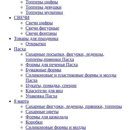
Топперы цифры
Топперы девушки
Топперы мультики
СВЕЧИ
Свечи цифры
Свечи фигурные
Свечи фонтаны
Товары для праздника
Открытки
Пасха
Сахарные посыпки, фигурки, леденцы,
топперы,пряники Пасха
Формы для печенья Пасха
Бумажные формы
Силиконовые и пластиковые формы и молды
Пасха
Цукаты, помадка, специи
Красители для яиц
Упаковка Пасха
8 марта
Сахарные фигурки, леденцы, пряники, топперы
Сахарные цветы
Формы для шоколада
Коробки
Силиконовые формы и молды