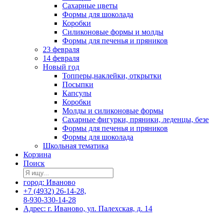
Сахарные цветы
Формы для шоколада
Коробки
Силиконовые формы и молды
Формы для печенья и пряников
23 февраля
14 февраля
Новый год
Топперы,наклейки, открытки
Посыпки
Капсулы
Коробки
Молды и силиконовые формы
Сахарные фигурки, пряники, леденцы, безе
Формы для печенья и пряников
Формы для шоколада
Школьная тематика
Корзина
Поиск
город: Иваново
+7 (4932) 26-14-28,
8-930-330-14-28
Адрес: г. Иваново, ул. Палехская, д. 14