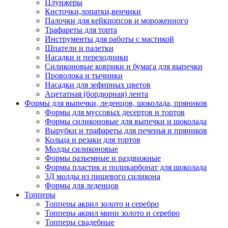
Плунжеры
Кисточки,лопатки,венчики
Палочки для кейкпопсов и мороженного
Трафареты для торта
Инструменты для работы с мастикой
Шпатели и палетки
Насадки и переходники
Силиконовые коврики и бумага для выпечки
Проволока и тычинки
Насадки для зефирных цветов
Ацетатная (бордюрная) лента
Формы для выпечки, леденцов, шоколада, пряников
Формы для муссовых десертов и тортов
Формы силиконовые для выпечки и шоколада
Вырубки и трафареты для печенья и пряников
Кольца и резаки для тортов
Молды силиконовые
Формы разъемные и раздвижные
Формы пластик и поликарбонат для шоколада
3Д молды из пищевого силикона
Формы для леденцов
Топперы
Топперы акрил золото и серебро
Топперы акрил мини золото и серебро
Топперы свадебные