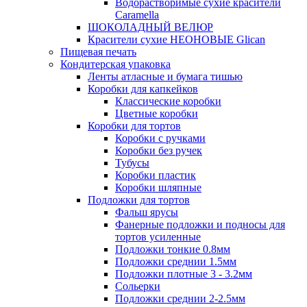
Водорастворимые сухие красители
Caramella
ШОКОЛАДНЫЙ ВЕЛЮР
Красители сухие НЕОНОВЫЕ Glican
Пищевая печать
Кондитерская упаковка
Ленты атласные и бумага тишью
Коробки для капкейков
Классические коробки
Цветные коробки
Коробки для тортов
Коробки с ручками
Коробки без ручек
Тубусы
Коробки пластик
Коробки шляпные
Подложки для тортов
Фальш ярусы
Фанерные подложки и подносы для
тортов усиленные
Подложки тонкие 0.8мм
Подложки среднии 1.5мм
Подложки плотные 3 - 3.2мм
Сольерки
Подложки среднии 2-2.5мм