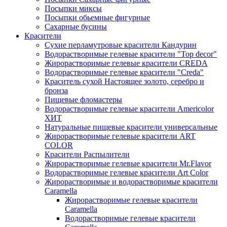
Посыпки миксы
Посыпки обьемные фигурные
Сахарные бусины
Красители
Сухие перламутровые красители Кандурин
Водорастворимые гелевые красители "Top decor"
Жирорастворимые гелевые красители CREDA
Водорастворимые гелевые красители "Creda"
Краситель сухой Настоящее золото, серебро и
бронза
Пищевые фломастеры
Водорастворимые гелевые красители Americolor
ХИТ
Натуральные пищевые красители универсальные
Жирорастворимые гелевые красители ART
COLOR
Красители Распылители
Жирорастворимые гелевые красители Mr.Flavor
Водорастворимые гелевые красители Art Color
Жирорастворимые и водорастворимые красители
Caramella
Жирорастворимые гелевые красители
Caramella
Водорастворимые гелевые красители