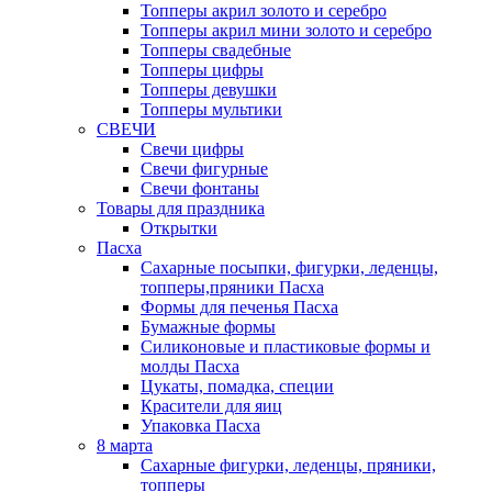
Топперы акрил золото и серебро
Топперы акрил мини золото и серебро
Топперы свадебные
Топперы цифры
Топперы девушки
Топперы мультики
СВЕЧИ
Свечи цифры
Свечи фигурные
Свечи фонтаны
Товары для праздника
Открытки
Пасха
Сахарные посыпки, фигурки, леденцы,
топперы,пряники Пасха
Формы для печенья Пасха
Бумажные формы
Силиконовые и пластиковые формы и
молды Пасха
Цукаты, помадка, специи
Красители для яиц
Упаковка Пасха
8 марта
Сахарные фигурки, леденцы, пряники,
топперы