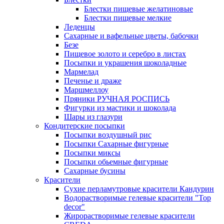
Блестки пищевые желатиновые
Блестки пищевые мелкие
Леденцы
Сахарные и вафельные цветы, бабочки
Безе
Пищевое золото и серебро в листах
Посыпки и украшения шоколадные
Мармелад
Печенье и драже
Маршмеллоу
Пряники РУЧНАЯ РОСПИСЬ
Фигурки из мастики и шоколада
Шары из глазури
Кондитерские посыпки
Посыпки воздушный рис
Посыпки Сахарные фигурные
Посыпки миксы
Посыпки обьемные фигурные
Сахарные бусины
Красители
Сухие перламутровые красители Кандурин
Водорастворимые гелевые красители "Top
decor"
Жирорастворимые гелевые красители