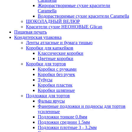
Caramella
Жирорастворимые сухие красители
Caramella
Водорастворимые сухие красители Caramella
ШОКОЛАДНЫЙ ВЕЛЮР
Красители сухие НЕОНОВЫЕ Glican
Пищевая печать
Кондитерская упаковка
Ленты атласные и бумага тишью
Коробки для капкейков
Классические коробки
Цветные коробки
Коробки для тортов
Коробки с ручками
Коробки без ручек
Тубусы
Коробки пластик
Коробки шляпные
Подложки для тортов
Фальш ярусы
Фанерные подложки и подносы для тортов
усиленные
Подложки тонкие 0.8мм
Подложки среднии 1.5мм
Подложки плотные 3 - 3.2мм