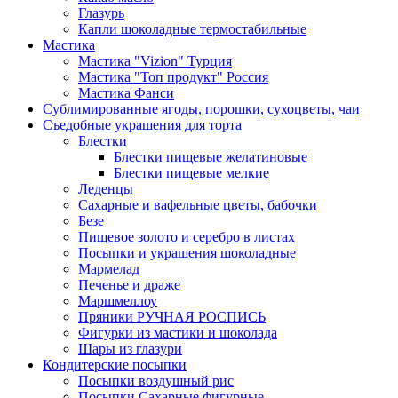
Глазурь
Капли шоколадные термостабильные
Мастика
Мастика "Vizion" Турция
Мастика "Топ продукт" Россия
Мастика Фанси
Сублимированные ягоды, порошки, сухоцветы, чаи
Съедобные украшения для торта
Блестки
Блестки пищевые желатиновые
Блестки пищевые мелкие
Леденцы
Сахарные и вафельные цветы, бабочки
Безе
Пищевое золото и серебро в листах
Посыпки и украшения шоколадные
Мармелад
Печенье и драже
Маршмеллоу
Пряники РУЧНАЯ РОСПИСЬ
Фигурки из мастики и шоколада
Шары из глазури
Кондитерские посыпки
Посыпки воздушный рис
Посыпки Сахарные фигурные