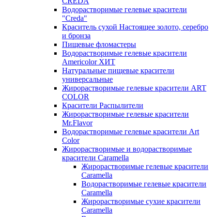
CREDA
Водорастворимые гелевые красители
"Creda"
Краситель сухой Настоящее золото, серебро
и бронза
Пищевые фломастеры
Водорастворимые гелевые красители
Americolor ХИТ
Натуральные пищевые красители
универсальные
Жирорастворимые гелевые красители ART
COLOR
Красители Распылители
Жирорастворимые гелевые красители
Mr.Flavor
Водорастворимые гелевые красители Art
Color
Жирорастворимые и водорастворимые
красители Caramella
Жирорастворимые гелевые красители
Caramella
Водорастворимые гелевые красители
Caramella
Жирорастворимые сухие красители
Caramella