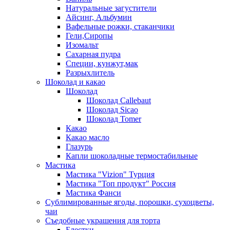
Натуральные загустители
Айсинг, Альбумин
Вафельные рожки, стаканчики
Гели,Сиропы
Изомальт
Сахарная пудра
Специи, кунжут,мак
Разрыхлитель
Шоколад и какао
Шоколад
Шоколад Callebaut
Шоколад Sicao
Шоколад Tomer
Какао
Какао масло
Глазурь
Капли шоколадные термостабильные
Мастика
Мастика "Vizion" Турция
Мастика "Топ продукт" Россия
Мастика Фанси
Сублимированные ягоды, порошки, сухоцветы,
чаи
Съедобные украшения для торта
Блестки