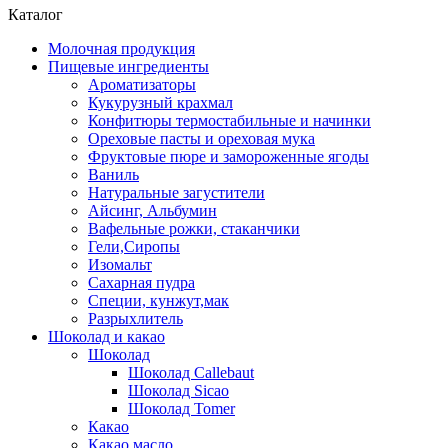
Каталог
Молочная продукция
Пищевые ингредиенты
Ароматизаторы
Кукурузный крахмал
Конфитюры термостабильные и начинки
Ореховые пасты и ореховая мука
Фруктовые пюре и замороженные ягоды
Ваниль
Натуральные загустители
Айсинг, Альбумин
Вафельные рожки, стаканчики
Гели,Сиропы
Изомальт
Сахарная пудра
Специи, кунжут,мак
Разрыхлитель
Шоколад и какао
Шоколад
Шоколад Callebaut
Шоколад Sicao
Шоколад Tomer
Какао
Какао масло