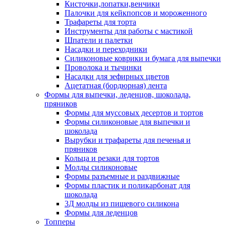
Кисточки,лопатки,венчики
Палочки для кейкпопсов и мороженного
Трафареты для торта
Инструменты для работы с мастикой
Шпатели и палетки
Насадки и переходники
Силиконовые коврики и бумага для выпечки
Проволока и тычинки
Насадки для зефирных цветов
Ацетатная (бордюрная) лента
Формы для выпечки, леденцов, шоколада,
пряников
Формы для муссовых десертов и тортов
Формы силиконовые для выпечки и
шоколада
Вырубки и трафареты для печенья и
пряников
Кольца и резаки для тортов
Молды силиконовые
Формы разъемные и раздвижные
Формы пластик и поликарбонат для
шоколада
3Д молды из пищевого силикона
Формы для леденцов
Топперы