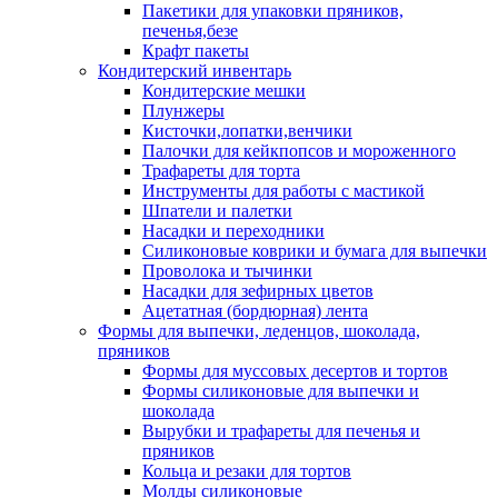
Пакетики для упаковки пряников,
печенья,безе
Крафт пакеты
Кондитерский инвентарь
Кондитерские мешки
Плунжеры
Кисточки,лопатки,венчики
Палочки для кейкпопсов и мороженного
Трафареты для торта
Инструменты для работы с мастикой
Шпатели и палетки
Насадки и переходники
Силиконовые коврики и бумага для выпечки
Проволока и тычинки
Насадки для зефирных цветов
Ацетатная (бордюрная) лента
Формы для выпечки, леденцов, шоколада,
пряников
Формы для муссовых десертов и тортов
Формы силиконовые для выпечки и
шоколада
Вырубки и трафареты для печенья и
пряников
Кольца и резаки для тортов
Молды силиконовые