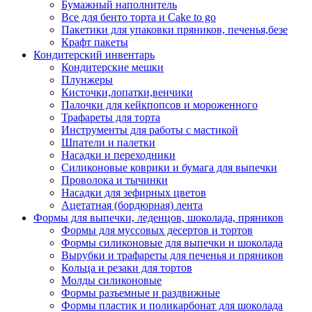
Бумажный наполнитель
Все для бенто торта и Cake to go
Пакетики для упаковки пряников, печенья,безе
Крафт пакеты
Кондитерский инвентарь
Кондитерские мешки
Плунжеры
Кисточки,лопатки,венчики
Палочки для кейкпопсов и мороженного
Трафареты для торта
Инструменты для работы с мастикой
Шпатели и палетки
Насадки и переходники
Силиконовые коврики и бумага для выпечки
Проволока и тычинки
Насадки для зефирных цветов
Ацетатная (бордюрная) лента
Формы для выпечки, леденцов, шоколада, пряников
Формы для муссовых десертов и тортов
Формы силиконовые для выпечки и шоколада
Вырубки и трафареты для печенья и пряников
Кольца и резаки для тортов
Молды силиконовые
Формы разъемные и раздвижные
Формы пластик и поликарбонат для шоколада