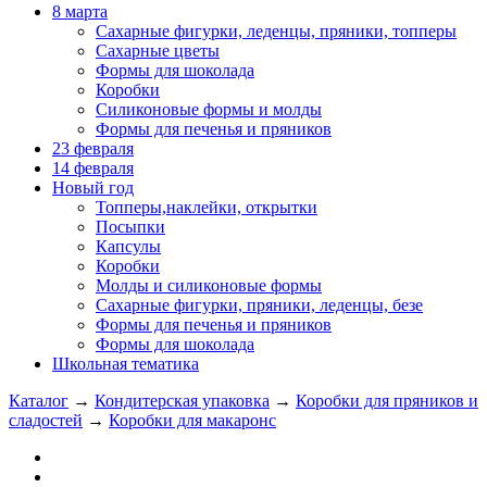
8 марта
Сахарные фигурки, леденцы, пряники, топперы
Сахарные цветы
Формы для шоколада
Коробки
Силиконовые формы и молды
Формы для печенья и пряников
23 февраля
14 февраля
Новый год
Топперы,наклейки, открытки
Посыпки
Капсулы
Коробки
Молды и силиконовые формы
Сахарные фигурки, пряники, леденцы, безе
Формы для печенья и пряников
Формы для шоколада
Школьная тематика
Каталог
→
Кондитерская упаковка
→
Коробки для пряников и
сладостей
→
Коробки для макаронс