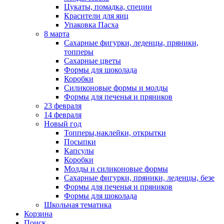
Цукаты, помадка, специи
Красители для яиц
Упаковка Пасха
8 марта
Сахарные фигурки, леденцы, пряники,
топперы
Сахарные цветы
Формы для шоколада
Коробки
Силиконовые формы и молды
Формы для печенья и пряников
23 февраля
14 февраля
Новый год
Топперы,наклейки, открытки
Посыпки
Капсулы
Коробки
Молды и силиконовые формы
Сахарные фигурки, пряники, леденцы, безе
Формы для печенья и пряников
Формы для шоколада
Школьная тематика
Корзина
Поиск