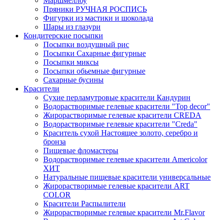
Маршмеллоу
Пряники РУЧНАЯ РОСПИСЬ
Фигурки из мастики и шоколада
Шары из глазури
Кондитерские посыпки
Посыпки воздушный рис
Посыпки Сахарные фигурные
Посыпки миксы
Посыпки обьемные фигурные
Сахарные бусины
Красители
Сухие перламутровые красители Кандурин
Водорастворимые гелевые красители "Top decor"
Жирорастворимые гелевые красители CREDA
Водорастворимые гелевые красители "Creda"
Краситель сухой Настоящее золото, серебро и
бронза
Пищевые фломастеры
Водорастворимые гелевые красители Americolor
ХИТ
Натуральные пищевые красители универсальные
Жирорастворимые гелевые красители ART
COLOR
Красители Распылители
Жирорастворимые гелевые красители Mr.Flavor