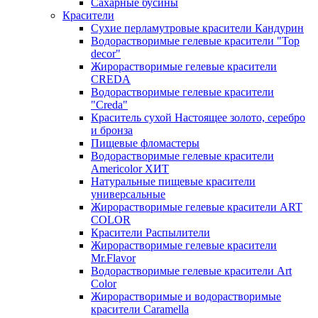
Сахарные бусины
Красители
Сухие перламутровые красители Кандурин
Водорастворимые гелевые красители "Top
decor"
Жирорастворимые гелевые красители
CREDA
Водорастворимые гелевые красители
"Creda"
Краситель сухой Настоящее золото, серебро
и бронза
Пищевые фломастеры
Водорастворимые гелевые красители
Americolor ХИТ
Натуральные пищевые красители
универсальные
Жирорастворимые гелевые красители ART
COLOR
Красители Распылители
Жирорастворимые гелевые красители
Mr.Flavor
Водорастворимые гелевые красители Art
Color
Жирорастворимые и водорастворимые
красители Caramella