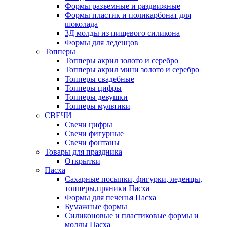
Формы разъемные и раздвижные
Формы пластик и поликарбонат для
шоколада
3Д молды из пищевого силикона
Формы для леденцов
Топперы
Топперы акрил золото и серебро
Топперы акрил мини золото и серебро
Топперы свадебные
Топперы цифры
Топперы девушки
Топперы мультики
СВЕЧИ
Свечи цифры
Свечи фигурные
Свечи фонтаны
Товары для праздника
Открытки
Пасха
Сахарные посыпки, фигурки, леденцы,
топперы,пряники Пасха
Формы для печенья Пасха
Бумажные формы
Силиконовые и пластиковые формы и
молды Пасха