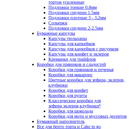
тортов усиленные
Подложки тонкие 0.8мм
Подложки среднии 1.5мм
Подложки плотные 3 - 3.2мм
Сольерки
Подложки среднии 2-2.5мм
Бумажные капсулы
Капсулы тюльпаны
Капсулы для капкейков
Капсулы для капкейков с рисунком
Капсулы для конфет и эклеров
Креманки для трайфлов
Коробки для пряников и сладостей
Коробки для пряников и печенья
Коробки для макаронс
Цветные коробки для зефира, эклеров,
клубники
Коробки для конфет
Коробки для рулета
Классические коробки для
зефира,эклеров,клубники⁸
Коробки для шоколада
Коробки для моти и муссовых десертов
Бумажный наполнитель
Все для бенто торта и Cake to go