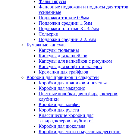
Фальш ярусы
Фанерные подложки и подносы для тортов
усиленные
Подложки тонкие 0.8мм
Подложки среднии 1.5мм
Подложки плотные 3 - 3.2мм
Сольерки
Подложки среднии 2-2.5мм
Бумажные капсулы
Капсулы тюльпаны
Капсулы для капкейков
Капсулы для капкейков с рисунком
Капсулы для конфет и эклеров
Креманки для трайфлов
Коробки для пряников и сладостей
Коробки для пряников и печенья
Коробки для макаронс
Цветные коробки для зефира, эклеров,
клубники
Коробки для конфет
Коробки для рулета
Классические коробки для
зефира,эклеров,клубники⁸
Коробки для шоколада
Коробки для моти и муссовых десертов