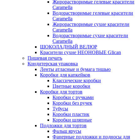
Жирорастворимые гелевые красители
Caramella
Водорастворимые гелевые красители
Caramella
Жирорастворимые сухие красители
Caramella
Водорастворимые сухие красители
Caramella
ШОКОЛАДНЫЙ ВЕЛЮР
Красители сухие НЕОНОВЫЕ Glican
Пищевая печать
Кондитерская упаковка
Ленты атласные и бумага тишью
Коробки для капкейков
Классические коробки
Цветные коробки
Коробки для тортов
Коробки с ручками
Коробки без ручек
Тубусы
Коробки пластик
Коробки шляпные
Подложки для тортов
Фальш ярусы
Фанерные подложки и подносы для