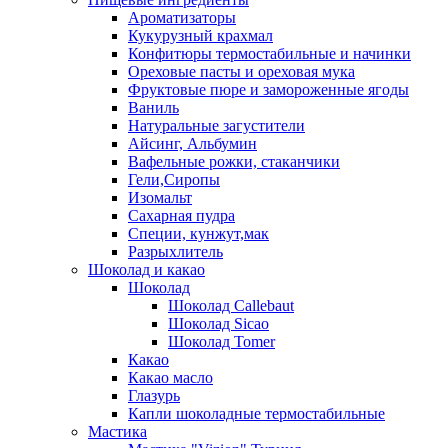
Ароматизаторы
Кукурузный крахмал
Конфитюры термостабильные и начинки
Ореховые пасты и ореховая мука
Фруктовые пюре и замороженные ягоды
Ваниль
Натуральные загустители
Айсинг, Альбумин
Вафельные рожки, стаканчики
Гели,Сиропы
Изомальт
Сахарная пудра
Специи, кунжут,мак
Разрыхлитель
Шоколад и какао
Шоколад
Шоколад Callebaut
Шоколад Sicao
Шоколад Tomer
Какао
Какао масло
Глазурь
Капли шоколадные термостабильные
Мастика