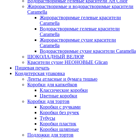
Водорастворимые гелевые красители Art Color
Жирорастворимые и водорастворимые красители
Caramella
Жирорастворимые гелевые красители
Caramella
Водорастворимые гелевые красители
Caramella
Жирорастворимые сухие красители
Caramella
Водорастворимые сухие красители Caramella
ШОКОЛАДНЫЙ ВЕЛЮР
Красители сухие НЕОНОВЫЕ Glican
Пищевая печать
Кондитерская упаковка
Ленты атласные и бумага тишью
Коробки для капкейков
Классические коробки
Цветные коробки
Коробки для тортов
Коробки с ручками
Коробки без ручек
Тубусы
Коробки пластик
Коробки шляпные
Подложки для тортов