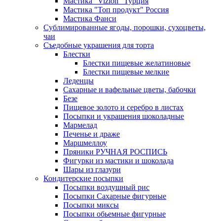
Мастика "Vizion" Турция
Мастика "Топ продукт" Россия
Мастика Фанси
Сублимированные ягоды, порошки, сухоцветы,
чаи
Съедобные украшения для торта
Блестки
Блестки пищевые желатиновые
Блестки пищевые мелкие
Леденцы
Сахарные и вафельные цветы, бабочки
Безе
Пищевое золото и серебро в листах
Посыпки и украшения шоколадные
Мармелад
Печенье и драже
Маршмеллоу
Пряники РУЧНАЯ РОСПИСЬ
Фигурки из мастики и шоколада
Шары из глазури
Кондитерские посыпки
Посыпки воздушный рис
Посыпки Сахарные фигурные
Посыпки миксы
Посыпки обьемные фигурные