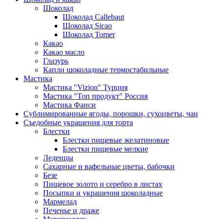
Шоколад
Шоколад Callebaut
Шоколад Sicao
Шоколад Tomer
Какао
Какао масло
Глазурь
Капли шоколадные термостабильные
Мастика
Мастика "Vizion" Турция
Мастика "Топ продукт" Россия
Мастика Фанси
Сублимированные ягоды, порошки, сухоцветы, чаи
Съедобные украшения для торта
Блестки
Блестки пищевые желатиновые
Блестки пищевые мелкие
Леденцы
Сахарные и вафельные цветы, бабочки
Безе
Пищевое золото и серебро в листах
Посыпки и украшения шоколадные
Мармелад
Печенье и драже