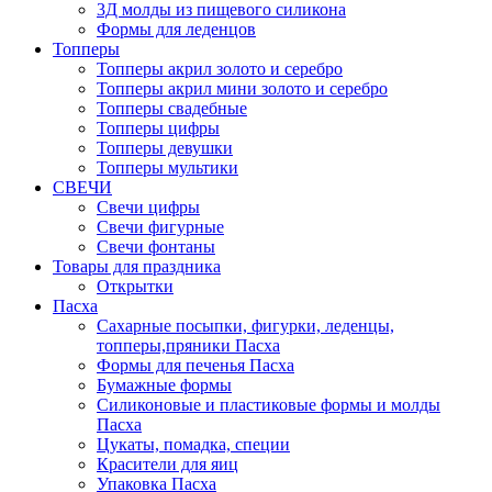
3Д молды из пищевого силикона
Формы для леденцов
Топперы
Топперы акрил золото и серебро
Топперы акрил мини золото и серебро
Топперы свадебные
Топперы цифры
Топперы девушки
Топперы мультики
СВЕЧИ
Свечи цифры
Свечи фигурные
Свечи фонтаны
Товары для праздника
Открытки
Пасха
Сахарные посыпки, фигурки, леденцы,
топперы,пряники Пасха
Формы для печенья Пасха
Бумажные формы
Силиконовые и пластиковые формы и молды
Пасха
Цукаты, помадка, специи
Красители для яиц
Упаковка Пасха