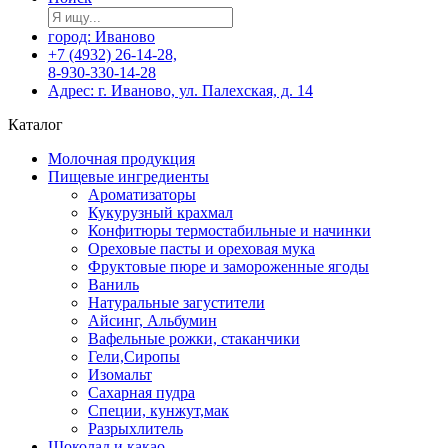
город: Иваново
+7 (4932) 26-14-28,
8-930-330-14-28
Адрес: г. Иваново, ул. Палехская, д. 14
Каталог
Молочная продукция
Пищевые ингредиенты
Ароматизаторы
Кукурузный крахмал
Конфитюры термостабильные и начинки
Ореховые пасты и ореховая мука
Фруктовые пюре и замороженные ягоды
Ваниль
Натуральные загустители
Айсинг, Альбумин
Вафельные рожки, стаканчики
Гели,Сиропы
Изомальт
Сахарная пудра
Специи, кунжут,мак
Разрыхлитель
Шоколад и какао