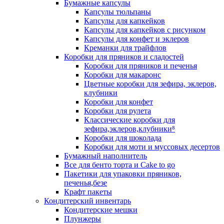
Бумажные капсулы
Капсулы тюльпаны
Капсулы для капкейков
Капсулы для капкейков с рисунком
Капсулы для конфет и эклеров
Креманки для трайфлов
Коробки для пряников и сладостей
Коробки для пряников и печенья
Коробки для макаронс
Цветные коробки для зефира, эклеров,
клубники
Коробки для конфет
Коробки для рулета
Классические коробки для
зефира,эклеров,клубники⁸
Коробки для шоколада
Коробки для моти и муссовых десертов
Бумажный наполнитель
Все для бенто торта и Cake to go
Пакетики для упаковки пряников,
печенья,безе
Крафт пакеты
Кондитерский инвентарь
Кондитерские мешки
Плунжеры