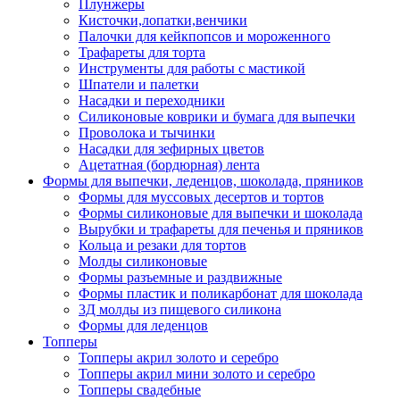
Плунжеры
Кисточки,лопатки,венчики
Палочки для кейкпопсов и мороженного
Трафареты для торта
Инструменты для работы с мастикой
Шпатели и палетки
Насадки и переходники
Силиконовые коврики и бумага для выпечки
Проволока и тычинки
Насадки для зефирных цветов
Ацетатная (бордюрная) лента
Формы для выпечки, леденцов, шоколада, пряников
Формы для муссовых десертов и тортов
Формы силиконовые для выпечки и шоколада
Вырубки и трафареты для печенья и пряников
Кольца и резаки для тортов
Молды силиконовые
Формы разъемные и раздвижные
Формы пластик и поликарбонат для шоколада
3Д молды из пищевого силикона
Формы для леденцов
Топперы
Топперы акрил золото и серебро
Топперы акрил мини золото и серебро
Топперы свадебные