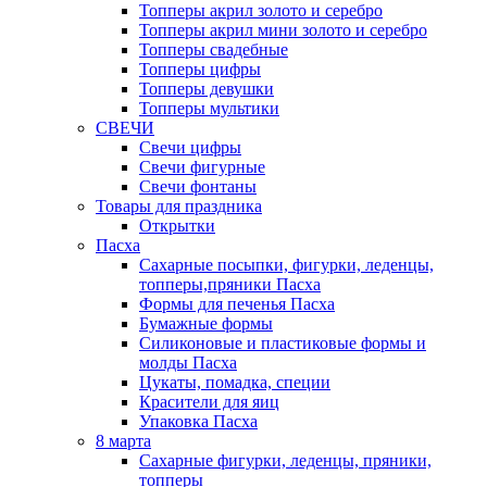
Топперы акрил золото и серебро
Топперы акрил мини золото и серебро
Топперы свадебные
Топперы цифры
Топперы девушки
Топперы мультики
СВЕЧИ
Свечи цифры
Свечи фигурные
Свечи фонтаны
Товары для праздника
Открытки
Пасха
Сахарные посыпки, фигурки, леденцы,
топперы,пряники Пасха
Формы для печенья Пасха
Бумажные формы
Силиконовые и пластиковые формы и
молды Пасха
Цукаты, помадка, специи
Красители для яиц
Упаковка Пасха
8 марта
Сахарные фигурки, леденцы, пряники,
топперы