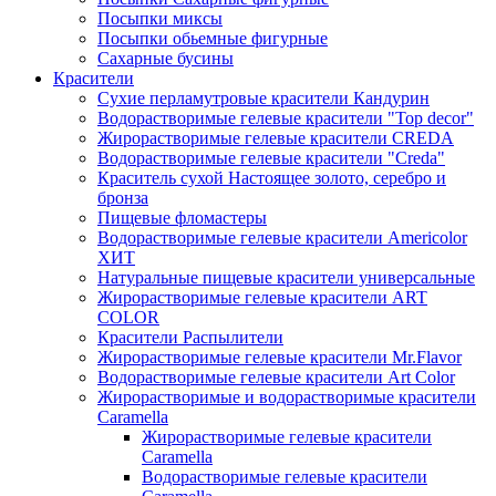
Посыпки миксы
Посыпки обьемные фигурные
Сахарные бусины
Красители
Сухие перламутровые красители Кандурин
Водорастворимые гелевые красители "Top decor"
Жирорастворимые гелевые красители CREDA
Водорастворимые гелевые красители "Creda"
Краситель сухой Настоящее золото, серебро и
бронза
Пищевые фломастеры
Водорастворимые гелевые красители Americolor
ХИТ
Натуральные пищевые красители универсальные
Жирорастворимые гелевые красители ART
COLOR
Красители Распылители
Жирорастворимые гелевые красители Mr.Flavor
Водорастворимые гелевые красители Art Color
Жирорастворимые и водорастворимые красители
Caramella
Жирорастворимые гелевые красители
Caramella
Водорастворимые гелевые красители