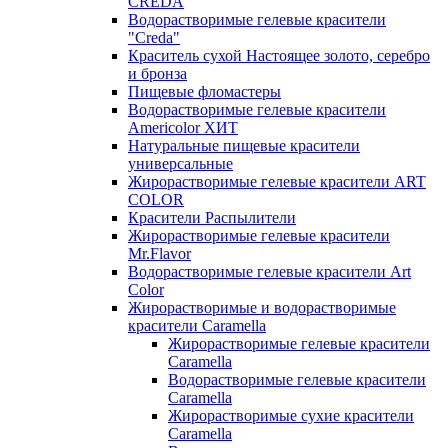
CREDA
Водорастворимые гелевые красители
"Creda"
Краситель сухой Настоящее золото, серебро
и бронза
Пищевые фломастеры
Водорастворимые гелевые красители
Americolor ХИТ
Натуральные пищевые красители
универсальные
Жирорастворимые гелевые красители ART
COLOR
Красители Распылители
Жирорастворимые гелевые красители
Mr.Flavor
Водорастворимые гелевые красители Art
Color
Жирорастворимые и водорастворимые
красители Caramella
Жирорастворимые гелевые красители
Caramella
Водорастворимые гелевые красители
Caramella
Жирорастворимые сухие красители
Caramella