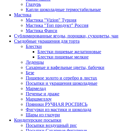
Глазурь
Капли шоколадные термостабильные
Мастика
Мастика "Vizion" Турция
Мастика "Топ продукт" Россия
Мастика Фанси
Сублимированные ягоды, порошки, сухоцветы, чаи
Съедобные украшения для торта
Блестки
Блестки пищевые желатиновые
Блестки пищевые мелкие
Леденцы
Сахарные и вафельные цветы, бабочки
Безе
Пищевое золото и серебро в листах
Посыпки и украшения шоколадные
Мармелад
Печенье и драже
Маршмеллоу
Пряники РУЧНАЯ РОСПИСЬ
Фигурки из мастики и шоколада
Шары из глазури
Кондитерские посыпки
Посыпки воздушный рис
Посыпки Сахарные фигурные