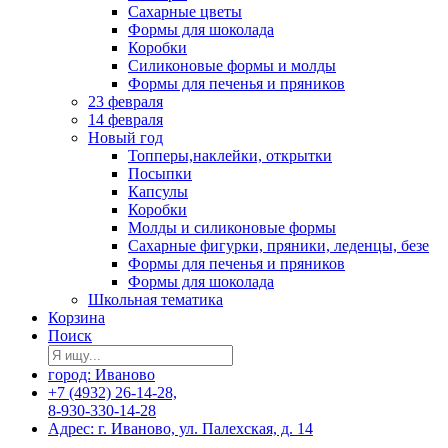
Сахарные цветы
Формы для шоколада
Коробки
Силиконовые формы и молды
Формы для печенья и пряников
23 февраля
14 февраля
Новый год
Топперы,наклейки, открытки
Посыпки
Капсулы
Коробки
Молды и силиконовые формы
Сахарные фигурки, пряники, леденцы, безе
Формы для печенья и пряников
Формы для шоколада
Школьная тематика
Корзина
Поиск
город: Иваново
+7 (4932) 26-14-28,
8-930-330-14-28
Адрес: г. Иваново, ул. Палехская, д. 14