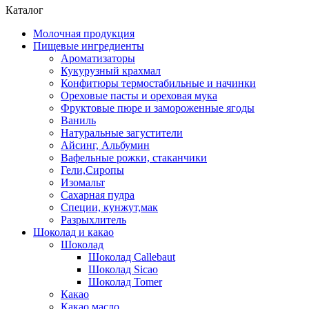
Каталог
Молочная продукция
Пищевые ингредиенты
Ароматизаторы
Кукурузный крахмал
Конфитюры термостабильные и начинки
Ореховые пасты и ореховая мука
Фруктовые пюре и замороженные ягоды
Ваниль
Натуральные загустители
Айсинг, Альбумин
Вафельные рожки, стаканчики
Гели,Сиропы
Изомальт
Сахарная пудра
Специи, кунжут,мак
Разрыхлитель
Шоколад и какао
Шоколад
Шоколад Callebaut
Шоколад Sicao
Шоколад Tomer
Какао
Какао масло