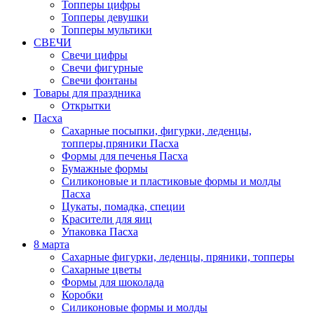
Топперы цифры
Топперы девушки
Топперы мультики
СВЕЧИ
Свечи цифры
Свечи фигурные
Свечи фонтаны
Товары для праздника
Открытки
Пасха
Сахарные посыпки, фигурки, леденцы,
топперы,пряники Пасха
Формы для печенья Пасха
Бумажные формы
Силиконовые и пластиковые формы и молды
Пасха
Цукаты, помадка, специи
Красители для яиц
Упаковка Пасха
8 марта
Сахарные фигурки, леденцы, пряники, топперы
Сахарные цветы
Формы для шоколада
Коробки
Силиконовые формы и молды