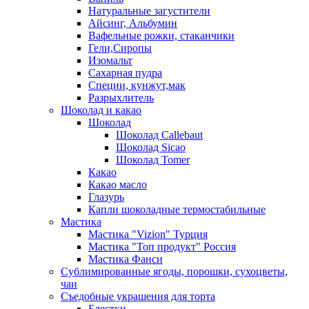
Натуральные загустители
Айсинг, Альбумин
Вафельные рожки, стаканчики
Гели,Сиропы
Изомальт
Сахарная пудра
Специи, кунжут,мак
Разрыхлитель
Шоколад и какао
Шоколад
Шоколад Callebaut
Шоколад Sicao
Шоколад Tomer
Какао
Какао масло
Глазурь
Капли шоколадные термостабильные
Мастика
Мастика "Vizion" Турция
Мастика "Топ продукт" Россия
Мастика Фанси
Сублимированные ягоды, порошки, сухоцветы,
чаи
Съедобные украшения для торта
Блестки