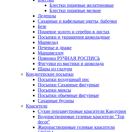
Блестки пищевые желатиновые
Блестки пищевые мелкие
Леденцы
Сахарные и вафельные цветы, бабочки
Безе
Пищевое золото и серебро в листах
Посыпки и украшения шоколадные
Мармелад
Печенье и драже
Маршмеллоу
Пряники РУЧНАЯ РОСПИСЬ
Фигурки из мастики и шоколада
Шары из глазури
Кондитерские посыпки
Посыпки воздушный рис
Посыпки Сахарные фигурные
Посыпки миксы
Посыпки обьемные фигурные
Сахарные бусины
Красители
Сухие перламутровые красители Кандурин
Водорастворимые гелевые красители "Top
decor"
Жирорастворимые гелевые красители