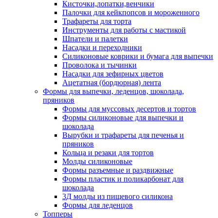
Кисточки,лопатки,венчики
Палочки для кейкпопсов и мороженного
Трафареты для торта
Инструменты для работы с мастикой
Шпатели и палетки
Насадки и переходники
Силиконовые коврики и бумага для выпечки
Проволока и тычинки
Насадки для зефирных цветов
Ацетатная (бордюрная) лента
Формы для выпечки, леденцов, шоколада,
пряников
Формы для муссовых десертов и тортов
Формы силиконовые для выпечки и
шоколада
Вырубки и трафареты для печенья и
пряников
Кольца и резаки для тортов
Молды силиконовые
Формы разъемные и раздвижные
Формы пластик и поликарбонат для
шоколада
3Д молды из пищевого силикона
Формы для леденцов
Топперы