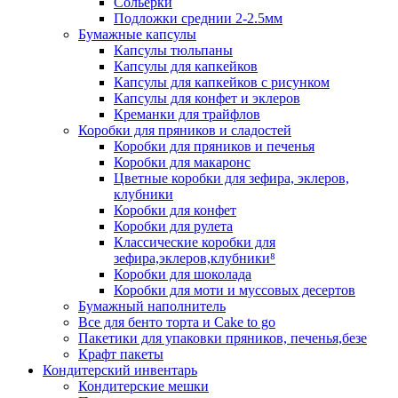
Сольерки
Подложки среднии 2-2.5мм
Бумажные капсулы
Капсулы тюльпаны
Капсулы для капкейков
Капсулы для капкейков с рисунком
Капсулы для конфет и эклеров
Креманки для трайфлов
Коробки для пряников и сладостей
Коробки для пряников и печенья
Коробки для макаронс
Цветные коробки для зефира, эклеров,
клубники
Коробки для конфет
Коробки для рулета
Классические коробки для
зефира,эклеров,клубники⁸
Коробки для шоколада
Коробки для моти и муссовых десертов
Бумажный наполнитель
Все для бенто торта и Cake to go
Пакетики для упаковки пряников, печенья,безе
Крафт пакеты
Кондитерский инвентарь
Кондитерские мешки