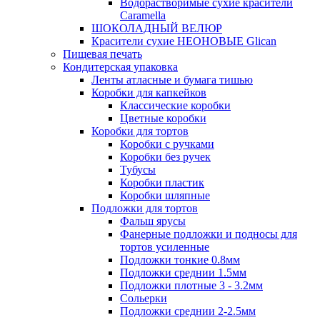
Водорастворимые сухие красители
Caramella
ШОКОЛАДНЫЙ ВЕЛЮР
Красители сухие НЕОНОВЫЕ Glican
Пищевая печать
Кондитерская упаковка
Ленты атласные и бумага тишью
Коробки для капкейков
Классические коробки
Цветные коробки
Коробки для тортов
Коробки с ручками
Коробки без ручек
Тубусы
Коробки пластик
Коробки шляпные
Подложки для тортов
Фальш ярусы
Фанерные подложки и подносы для
тортов усиленные
Подложки тонкие 0.8мм
Подложки среднии 1.5мм
Подложки плотные 3 - 3.2мм
Сольерки
Подложки среднии 2-2.5мм