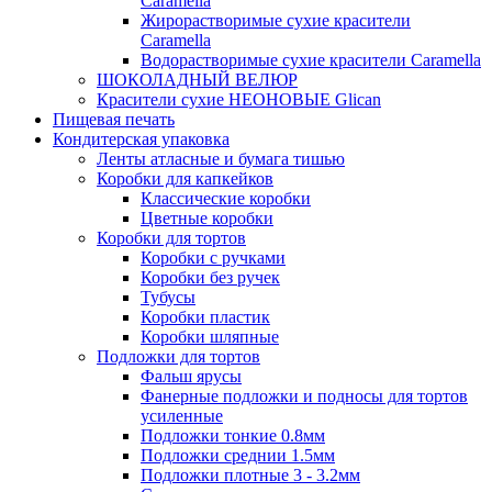
Caramella
Жирорастворимые сухие красители
Caramella
Водорастворимые сухие красители Caramella
ШОКОЛАДНЫЙ ВЕЛЮР
Красители сухие НЕОНОВЫЕ Glican
Пищевая печать
Кондитерская упаковка
Ленты атласные и бумага тишью
Коробки для капкейков
Классические коробки
Цветные коробки
Коробки для тортов
Коробки с ручками
Коробки без ручек
Тубусы
Коробки пластик
Коробки шляпные
Подложки для тортов
Фальш ярусы
Фанерные подложки и подносы для тортов
усиленные
Подложки тонкие 0.8мм
Подложки среднии 1.5мм
Подложки плотные 3 - 3.2мм