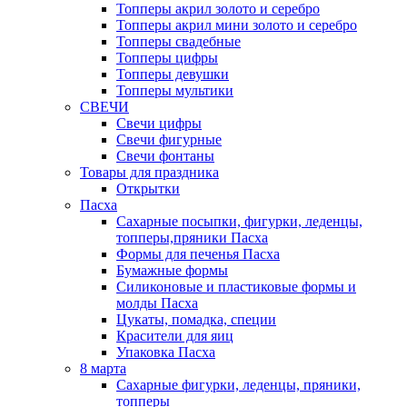
Топперы акрил золото и серебро
Топперы акрил мини золото и серебро
Топперы свадебные
Топперы цифры
Топперы девушки
Топперы мультики
СВЕЧИ
Свечи цифры
Свечи фигурные
Свечи фонтаны
Товары для праздника
Открытки
Пасха
Сахарные посыпки, фигурки, леденцы,
топперы,пряники Пасха
Формы для печенья Пасха
Бумажные формы
Силиконовые и пластиковые формы и
молды Пасха
Цукаты, помадка, специи
Красители для яиц
Упаковка Пасха
8 марта
Сахарные фигурки, леденцы, пряники,
топперы