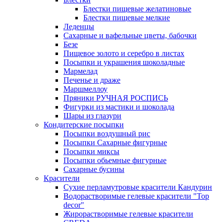
Блестки пищевые желатиновые
Блестки пищевые мелкие
Леденцы
Сахарные и вафельные цветы, бабочки
Безе
Пищевое золото и серебро в листах
Посыпки и украшения шоколадные
Мармелад
Печенье и драже
Маршмеллоу
Пряники РУЧНАЯ РОСПИСЬ
Фигурки из мастики и шоколада
Шары из глазури
Кондитерские посыпки
Посыпки воздушный рис
Посыпки Сахарные фигурные
Посыпки миксы
Посыпки обьемные фигурные
Сахарные бусины
Красители
Сухие перламутровые красители Кандурин
Водорастворимые гелевые красители "Top
decor"
Жирорастворимые гелевые красители