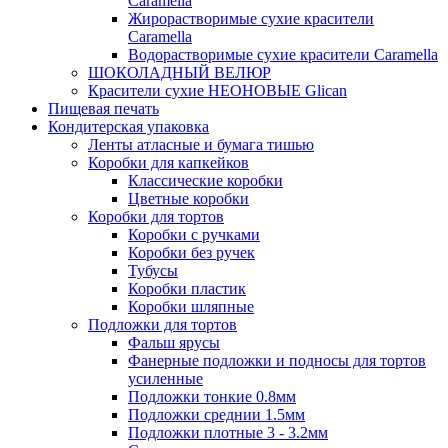
Caramella
Жирорастворимые сухие красители
Caramella
Водорастворимые сухие красители Caramella
ШОКОЛАДНЫЙ ВЕЛЮР
Красители сухие НЕОНОВЫЕ Glican
Пищевая печать
Кондитерская упаковка
Ленты атласные и бумага тишью
Коробки для капкейков
Классические коробки
Цветные коробки
Коробки для тортов
Коробки с ручками
Коробки без ручек
Тубусы
Коробки пластик
Коробки шляпные
Подложки для тортов
Фальш ярусы
Фанерные подложки и подносы для тортов
усиленные
Подложки тонкие 0.8мм
Подложки среднии 1.5мм
Подложки плотные 3 - 3.2мм