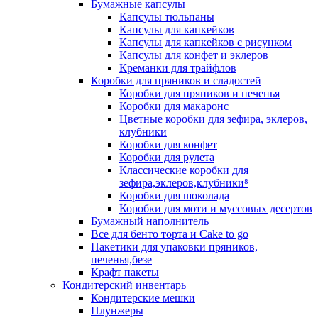
Бумажные капсулы
Капсулы тюльпаны
Капсулы для капкейков
Капсулы для капкейков с рисунком
Капсулы для конфет и эклеров
Креманки для трайфлов
Коробки для пряников и сладостей
Коробки для пряников и печенья
Коробки для макаронс
Цветные коробки для зефира, эклеров,
клубники
Коробки для конфет
Коробки для рулета
Классические коробки для
зефира,эклеров,клубники⁸
Коробки для шоколада
Коробки для моти и муссовых десертов
Бумажный наполнитель
Все для бенто торта и Cake to go
Пакетики для упаковки пряников,
печенья,безе
Крафт пакеты
Кондитерский инвентарь
Кондитерские мешки
Плунжеры