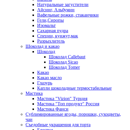
Натуральные загустители
Айсинг, Альбумин
Вафельные рожки, стаканчики
Гели,Сиропы
Изомальт
Сахарная пудра
Специи, кунжут,мак
Разрыхлитель
Шоколад и какао
Шоколад
Шоколад Callebaut
Шоколад Sicao
Шоколад Tomer
Какао
Какао масло
Глазурь
Капли шоколадные термостабильные
Мастика
Мастика "Vizion" Турция
Мастика "Топ продукт" Россия
Мастика Фанси
Сублимированные ягоды, порошки, сухоцветы,
чаи
Съедобные украшения для торта
Блестки