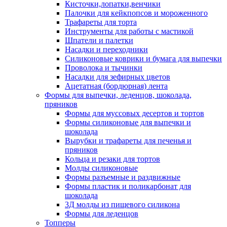
Кисточки,лопатки,венчики
Палочки для кейкпопсов и мороженного
Трафареты для торта
Инструменты для работы с мастикой
Шпатели и палетки
Насадки и переходники
Силиконовые коврики и бумага для выпечки
Проволока и тычинки
Насадки для зефирных цветов
Ацетатная (бордюрная) лента
Формы для выпечки, леденцов, шоколада,
пряников
Формы для муссовых десертов и тортов
Формы силиконовые для выпечки и
шоколада
Вырубки и трафареты для печенья и
пряников
Кольца и резаки для тортов
Молды силиконовые
Формы разъемные и раздвижные
Формы пластик и поликарбонат для
шоколада
3Д молды из пищевого силикона
Формы для леденцов
Топперы