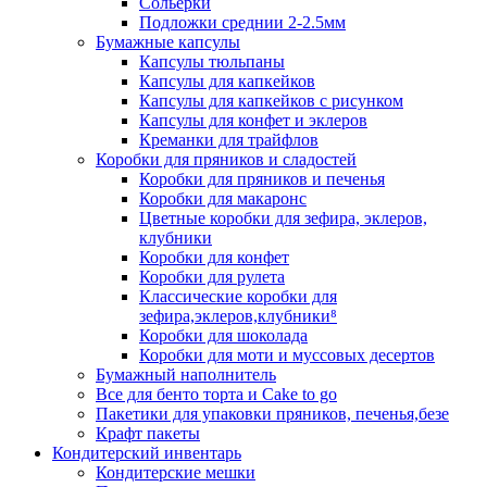
Сольерки
Подложки среднии 2-2.5мм
Бумажные капсулы
Капсулы тюльпаны
Капсулы для капкейков
Капсулы для капкейков с рисунком
Капсулы для конфет и эклеров
Креманки для трайфлов
Коробки для пряников и сладостей
Коробки для пряников и печенья
Коробки для макаронс
Цветные коробки для зефира, эклеров,
клубники
Коробки для конфет
Коробки для рулета
Классические коробки для
зефира,эклеров,клубники⁸
Коробки для шоколада
Коробки для моти и муссовых десертов
Бумажный наполнитель
Все для бенто торта и Cake to go
Пакетики для упаковки пряников, печенья,безе
Крафт пакеты
Кондитерский инвентарь
Кондитерские мешки