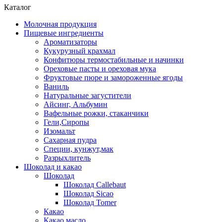
Каталог
Молочная продукция
Пищевые ингредиенты
Ароматизаторы
Кукурузный крахмал
Конфитюры термостабильные и начинки
Ореховые пасты и ореховая мука
Фруктовые пюре и замороженные ягоды
Ваниль
Натуральные загустители
Айсинг, Альбумин
Вафельные рожки, стаканчики
Гели,Сиропы
Изомальт
Сахарная пудра
Специи, кунжут,мак
Разрыхлитель
Шоколад и какао
Шоколад
Шоколад Callebaut
Шоколад Sicao
Шоколад Tomer
Какао
Какао масло