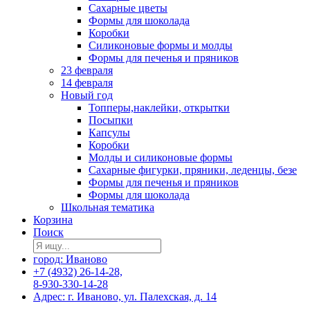
Сахарные цветы
Формы для шоколада
Коробки
Силиконовые формы и молды
Формы для печенья и пряников
23 февраля
14 февраля
Новый год
Топперы,наклейки, открытки
Посыпки
Капсулы
Коробки
Молды и силиконовые формы
Сахарные фигурки, пряники, леденцы, безе
Формы для печенья и пряников
Формы для шоколада
Школьная тематика
Корзина
Поиск
город: Иваново
+7 (4932) 26-14-28,
8-930-330-14-28
Адрес: г. Иваново, ул. Палехская, д. 14