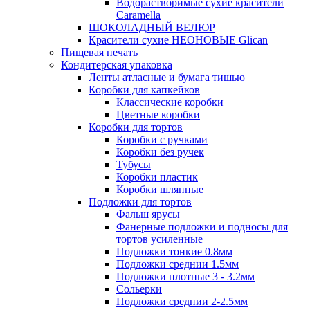
Водорастворимые сухие красители
Caramella
ШОКОЛАДНЫЙ ВЕЛЮР
Красители сухие НЕОНОВЫЕ Glican
Пищевая печать
Кондитерская упаковка
Ленты атласные и бумага тишью
Коробки для капкейков
Классические коробки
Цветные коробки
Коробки для тортов
Коробки с ручками
Коробки без ручек
Тубусы
Коробки пластик
Коробки шляпные
Подложки для тортов
Фальш ярусы
Фанерные подложки и подносы для
тортов усиленные
Подложки тонкие 0.8мм
Подложки среднии 1.5мм
Подложки плотные 3 - 3.2мм
Сольерки
Подложки среднии 2-2.5мм