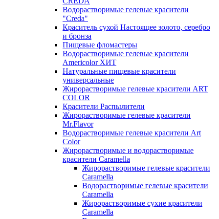
CREDA
Водорастворимые гелевые красители
"Creda"
Краситель сухой Настоящее золото, серебро
и бронза
Пищевые фломастеры
Водорастворимые гелевые красители
Americolor ХИТ
Натуральные пищевые красители
универсальные
Жирорастворимые гелевые красители ART
COLOR
Красители Распылители
Жирорастворимые гелевые красители
Mr.Flavor
Водорастворимые гелевые красители Art
Color
Жирорастворимые и водорастворимые
красители Caramella
Жирорастворимые гелевые красители
Caramella
Водорастворимые гелевые красители
Caramella
Жирорастворимые сухие красители
Caramella