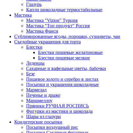
Глазурь
Капли шоколадные термостабильные
Мастика
Мастика "Vizion" Турция
Мастика "Топ продукт" Россия
Мастика Фанси
Сублимированные ягоды, порошки, сухоцветы, чаи
Съедобные украшения для торта
Блестки
Блестки пищевые желатиновые
Блестки пищевые мелкие
Леденцы
Сахарные и вафельные цветы, бабочки
Безе
Пищевое золото и серебро в листах
Посыпки и украшения шоколадные
Мармелад
Печенье и драже
Маршмеллоу
Пряники РУЧНАЯ РОСПИСЬ
Фигурки из мастики и шоколада
Шары из глазури
Кондитерские посыпки
Посыпки воздушный рис
Посыпки Сахарные фигурные