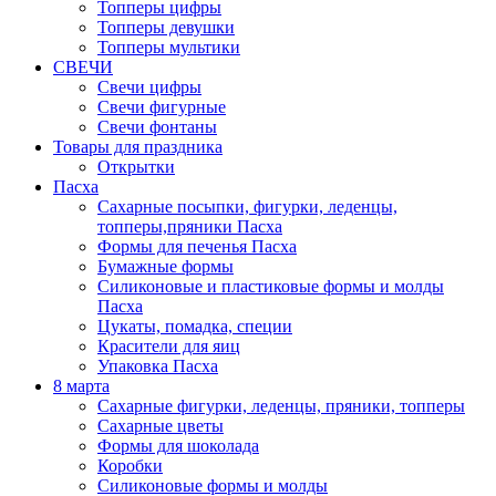
Топперы цифры
Топперы девушки
Топперы мультики
СВЕЧИ
Свечи цифры
Свечи фигурные
Свечи фонтаны
Товары для праздника
Открытки
Пасха
Сахарные посыпки, фигурки, леденцы,
топперы,пряники Пасха
Формы для печенья Пасха
Бумажные формы
Силиконовые и пластиковые формы и молды
Пасха
Цукаты, помадка, специи
Красители для яиц
Упаковка Пасха
8 марта
Сахарные фигурки, леденцы, пряники, топперы
Сахарные цветы
Формы для шоколада
Коробки
Силиконовые формы и молды