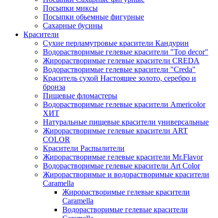
Посыпки миксы
Посыпки обьемные фигурные
Сахарные бусины
Красители
Сухие перламутровые красители Кандурин
Водорастворимые гелевые красители "Top decor"
Жирорастворимые гелевые красители CREDA
Водорастворимые гелевые красители "Creda"
Краситель сухой Настоящее золото, серебро и
бронза
Пищевые фломастеры
Водорастворимые гелевые красители Americolor
ХИТ
Натуральные пищевые красители универсальные
Жирорастворимые гелевые красители ART
COLOR
Красители Распылители
Жирорастворимые гелевые красители Mr.Flavor
Водорастворимые гелевые красители Art Color
Жирорастворимые и водорастворимые красители
Caramella
Жирорастворимые гелевые красители
Caramella
Водорастворимые гелевые красители