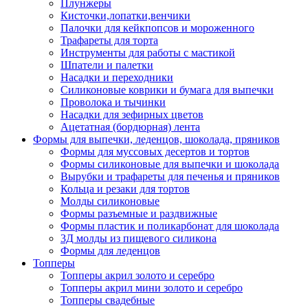
Плунжеры
Кисточки,лопатки,венчики
Палочки для кейкпопсов и мороженного
Трафареты для торта
Инструменты для работы с мастикой
Шпатели и палетки
Насадки и переходники
Силиконовые коврики и бумага для выпечки
Проволока и тычинки
Насадки для зефирных цветов
Ацетатная (бордюрная) лента
Формы для выпечки, леденцов, шоколада, пряников
Формы для муссовых десертов и тортов
Формы силиконовые для выпечки и шоколада
Вырубки и трафареты для печенья и пряников
Кольца и резаки для тортов
Молды силиконовые
Формы разъемные и раздвижные
Формы пластик и поликарбонат для шоколада
3Д молды из пищевого силикона
Формы для леденцов
Топперы
Топперы акрил золото и серебро
Топперы акрил мини золото и серебро
Топперы свадебные