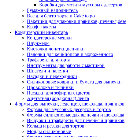
Коробки для моти и муссовых десертов
Бумажный наполнитель
Все для бенто торта и Cake to go
Пакетики для упаковки пряников, печенья,безе
Крафт пакеты
Кондитерский инвентарь
Кондитерские мешки
Плунжеры
Кисточки,лопатки,венчики
Палочки для кейкпопсов и мороженного
Трафареты для торта
Инструменты для работы с мастикой
Шпатели и палетки
Насадки и переходники
Силиконовые коврики и бумага для выпечки
Проволока и тычинки
Насадки для зефирных цветов
Ацетатная (бордюрная) лента
Формы для выпечки, леденцов, шоколада, пряников
Формы для муссовых десертов и тортов
Формы силиконовые для выпечки и шоколада
Вырубки и трафареты для печенья и пряников
Кольца и резаки для тортов
Молды силиконовые
Формы разъемные и раздвижные