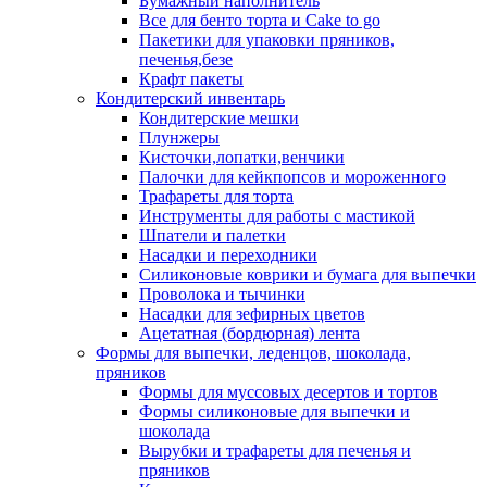
Бумажный наполнитель
Все для бенто торта и Cake to go
Пакетики для упаковки пряников,
печенья,безе
Крафт пакеты
Кондитерский инвентарь
Кондитерские мешки
Плунжеры
Кисточки,лопатки,венчики
Палочки для кейкпопсов и мороженного
Трафареты для торта
Инструменты для работы с мастикой
Шпатели и палетки
Насадки и переходники
Силиконовые коврики и бумага для выпечки
Проволока и тычинки
Насадки для зефирных цветов
Ацетатная (бордюрная) лента
Формы для выпечки, леденцов, шоколада,
пряников
Формы для муссовых десертов и тортов
Формы силиконовые для выпечки и
шоколада
Вырубки и трафареты для печенья и
пряников