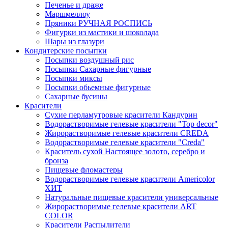
Печенье и драже
Маршмеллоу
Пряники РУЧНАЯ РОСПИСЬ
Фигурки из мастики и шоколада
Шары из глазури
Кондитерские посыпки
Посыпки воздушный рис
Посыпки Сахарные фигурные
Посыпки миксы
Посыпки обьемные фигурные
Сахарные бусины
Красители
Сухие перламутровые красители Кандурин
Водорастворимые гелевые красители "Top decor"
Жирорастворимые гелевые красители CREDA
Водорастворимые гелевые красители "Creda"
Краситель сухой Настоящее золото, серебро и
бронза
Пищевые фломастеры
Водорастворимые гелевые красители Americolor
ХИТ
Натуральные пищевые красители универсальные
Жирорастворимые гелевые красители ART
COLOR
Красители Распылители