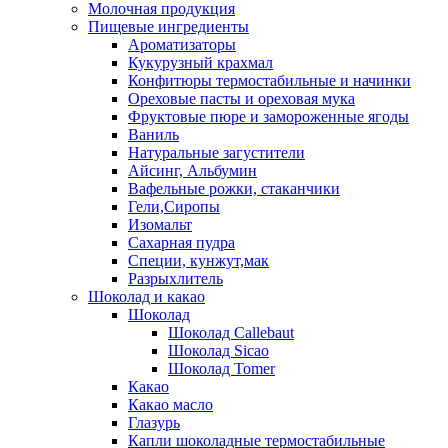
Молочная продукция
Пищевые ингредиенты
Ароматизаторы
Кукурузный крахмал
Конфитюры термостабильные и начинки
Ореховые пасты и ореховая мука
Фруктовые пюре и замороженные ягоды
Ваниль
Натуральные загустители
Айсинг, Альбумин
Вафельные рожки, стаканчики
Гели,Сиропы
Изомальт
Сахарная пудра
Специи, кунжут,мак
Разрыхлитель
Шоколад и какао
Шоколад
Шоколад Callebaut
Шоколад Sicao
Шоколад Tomer
Какао
Какао масло
Глазурь
Капли шоколадные термостабильные