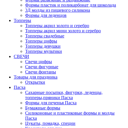
Формы пластик и поликарбонат для шоколада
3Д молды из пищевого силикона
Формы для леденцов
Топперы
Топперы акрил золото и серебро
Топперы акрил мини золото и серебро
Топперы свадебные
Топперы цифры
Топперы девушки
Топперы мультики
СВЕЧИ
Свечи цифры
Свечи фигурные
Свечи фонтаны
Товары для праздника
Открытки
Пасха
Сахарные посыпки, фигурки, леденцы,
топперы,пряники Пасха
Формы для печенья Пасха
Бумажные формы
Силиконовые и пластиковые формы и молды
Пасха
Цукаты, помадка, специи