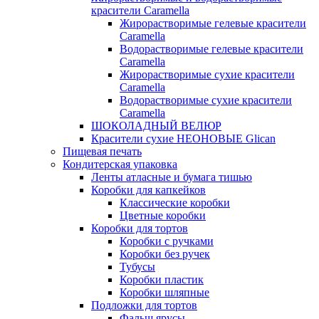
красители Caramella
Жирорастворимые гелевые красители
Caramella
Водорастворимые гелевые красители
Caramella
Жирорастворимые сухие красители
Caramella
Водорастворимые сухие красители
Caramella
ШОКОЛАДНЫЙ ВЕЛЮР
Красители сухие НЕОНОВЫЕ Glican
Пищевая печать
Кондитерская упаковка
Ленты атласные и бумага тишью
Коробки для капкейков
Классические коробки
Цветные коробки
Коробки для тортов
Коробки с ручками
Коробки без ручек
Тубусы
Коробки пластик
Коробки шляпные
Подложки для тортов
Фальш ярусы