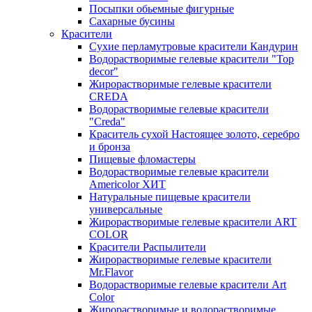
Посыпки обьемные фигурные
Сахарные бусины
Красители
Сухие перламутровые красители Кандурин
Водорастворимые гелевые красители "Top
decor"
Жирорастворимые гелевые красители
CREDA
Водорастворимые гелевые красители
"Creda"
Краситель сухой Настоящее золото, серебро
и бронза
Пищевые фломастеры
Водорастворимые гелевые красители
Americolor ХИТ
Натуральные пищевые красители
универсальные
Жирорастворимые гелевые красители ART
COLOR
Красители Распылители
Жирорастворимые гелевые красители
Mr.Flavor
Водорастворимые гелевые красители Art
Color
Жирорастворимые и водорастворимые