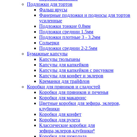
Подложки для тортов
Фальш ярусы
Фанерные подложки и подносы для тортов
усиленные
Подложки тонкие 0.8мм
Подложки среднии 1.5мм
Подложки плотные 3 - 3.2мм
Сольерки
Подложки среднии 2-2.5мм
Бумажные капсулы
Капсулы тюльпаны
Капсулы для капкейков
Капсулы для капкейков с рисунком
Капсулы для конфет и эклеров
Креманки для трайфлов
Коробки для пряников и сладостей
Коробки для пряников и печенья
Коробки для макаронс
Цветные коробки для зефира, эклеров,
клубники
Коробки для конфет
Коробки для рулета
Классические коробки для
зефира,эклеров,клубники⁸
Коробки для шоколада