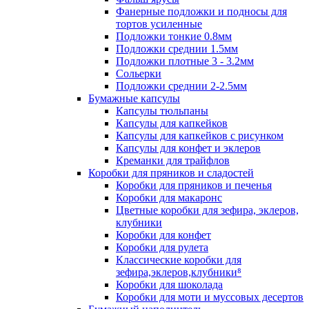
Фанерные подложки и подносы для
тортов усиленные
Подложки тонкие 0.8мм
Подложки среднии 1.5мм
Подложки плотные 3 - 3.2мм
Сольерки
Подложки среднии 2-2.5мм
Бумажные капсулы
Капсулы тюльпаны
Капсулы для капкейков
Капсулы для капкейков с рисунком
Капсулы для конфет и эклеров
Креманки для трайфлов
Коробки для пряников и сладостей
Коробки для пряников и печенья
Коробки для макаронс
Цветные коробки для зефира, эклеров,
клубники
Коробки для конфет
Коробки для рулета
Классические коробки для
зефира,эклеров,клубники⁸
Коробки для шоколада
Коробки для моти и муссовых десертов