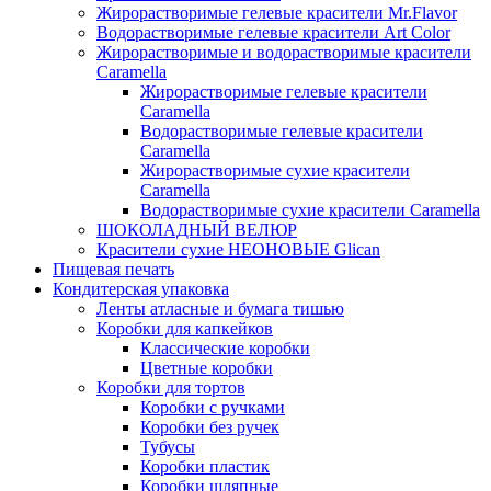
Жирорастворимые гелевые красители Mr.Flavor
Водорастворимые гелевые красители Art Color
Жирорастворимые и водорастворимые красители
Caramella
Жирорастворимые гелевые красители
Caramella
Водорастворимые гелевые красители
Caramella
Жирорастворимые сухие красители
Caramella
Водорастворимые сухие красители Caramella
ШОКОЛАДНЫЙ ВЕЛЮР
Красители сухие НЕОНОВЫЕ Glican
Пищевая печать
Кондитерская упаковка
Ленты атласные и бумага тишью
Коробки для капкейков
Классические коробки
Цветные коробки
Коробки для тортов
Коробки с ручками
Коробки без ручек
Тубусы
Коробки пластик
Коробки шляпные