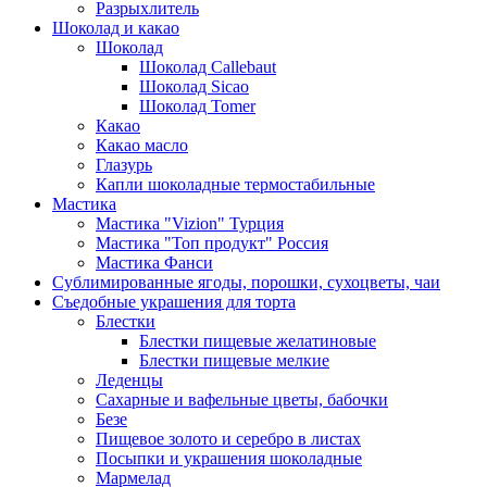
Разрыхлитель
Шоколад и какао
Шоколад
Шоколад Callebaut
Шоколад Sicao
Шоколад Tomer
Какао
Какао масло
Глазурь
Капли шоколадные термостабильные
Мастика
Мастика "Vizion" Турция
Мастика "Топ продукт" Россия
Мастика Фанси
Сублимированные ягоды, порошки, сухоцветы, чаи
Съедобные украшения для торта
Блестки
Блестки пищевые желатиновые
Блестки пищевые мелкие
Леденцы
Сахарные и вафельные цветы, бабочки
Безе
Пищевое золото и серебро в листах
Посыпки и украшения шоколадные
Мармелад