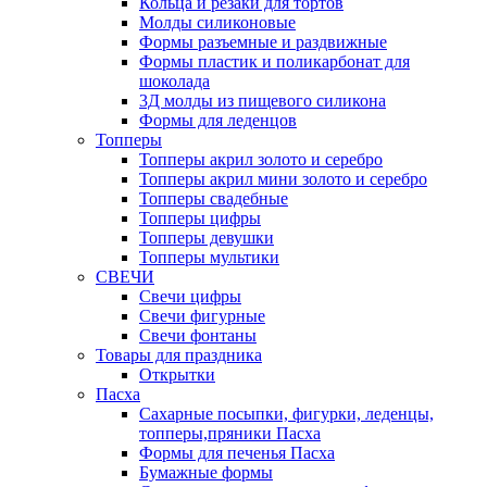
Кольца и резаки для тортов
Молды силиконовые
Формы разъемные и раздвижные
Формы пластик и поликарбонат для
шоколада
3Д молды из пищевого силикона
Формы для леденцов
Топперы
Топперы акрил золото и серебро
Топперы акрил мини золото и серебро
Топперы свадебные
Топперы цифры
Топперы девушки
Топперы мультики
СВЕЧИ
Свечи цифры
Свечи фигурные
Свечи фонтаны
Товары для праздника
Открытки
Пасха
Сахарные посыпки, фигурки, леденцы,
топперы,пряники Пасха
Формы для печенья Пасха
Бумажные формы