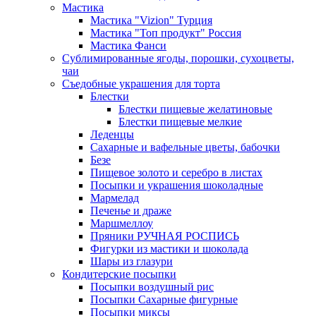
Мастика
Мастика "Vizion" Турция
Мастика "Топ продукт" Россия
Мастика Фанси
Сублимированные ягоды, порошки, сухоцветы,
чаи
Съедобные украшения для торта
Блестки
Блестки пищевые желатиновые
Блестки пищевые мелкие
Леденцы
Сахарные и вафельные цветы, бабочки
Безе
Пищевое золото и серебро в листах
Посыпки и украшения шоколадные
Мармелад
Печенье и драже
Маршмеллоу
Пряники РУЧНАЯ РОСПИСЬ
Фигурки из мастики и шоколада
Шары из глазури
Кондитерские посыпки
Посыпки воздушный рис
Посыпки Сахарные фигурные
Посыпки миксы