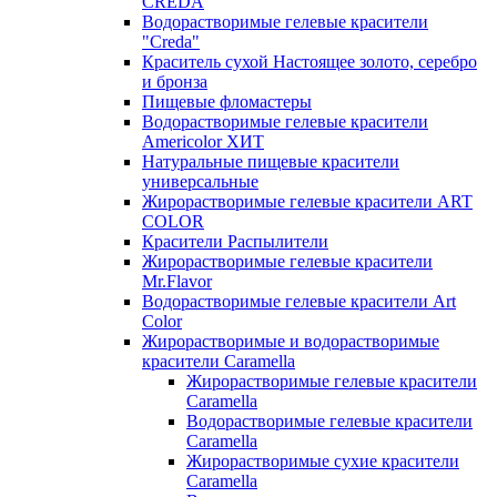
CREDA
Водорастворимые гелевые красители
"Creda"
Краситель сухой Настоящее золото, серебро
и бронза
Пищевые фломастеры
Водорастворимые гелевые красители
Americolor ХИТ
Натуральные пищевые красители
универсальные
Жирорастворимые гелевые красители ART
COLOR
Красители Распылители
Жирорастворимые гелевые красители
Mr.Flavor
Водорастворимые гелевые красители Art
Color
Жирорастворимые и водорастворимые
красители Caramella
Жирорастворимые гелевые красители
Caramella
Водорастворимые гелевые красители
Caramella
Жирорастворимые сухие красители
Caramella