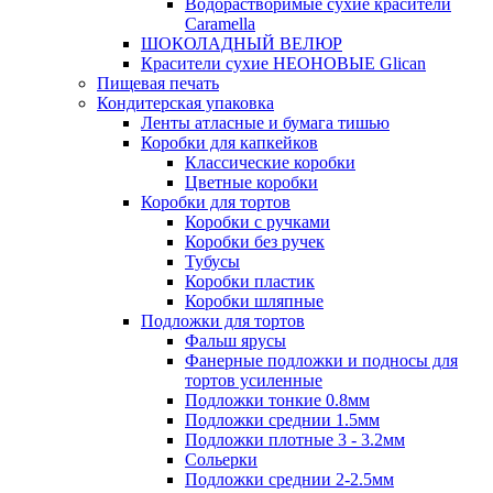
Водорастворимые сухие красители
Caramella
ШОКОЛАДНЫЙ ВЕЛЮР
Красители сухие НЕОНОВЫЕ Glican
Пищевая печать
Кондитерская упаковка
Ленты атласные и бумага тишью
Коробки для капкейков
Классические коробки
Цветные коробки
Коробки для тортов
Коробки с ручками
Коробки без ручек
Тубусы
Коробки пластик
Коробки шляпные
Подложки для тортов
Фальш ярусы
Фанерные подложки и подносы для
тортов усиленные
Подложки тонкие 0.8мм
Подложки среднии 1.5мм
Подложки плотные 3 - 3.2мм
Сольерки
Подложки среднии 2-2.5мм