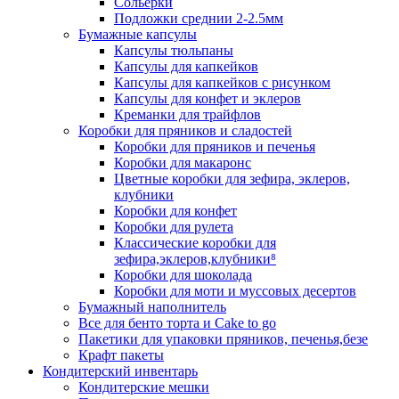
Сольерки
Подложки среднии 2-2.5мм
Бумажные капсулы
Капсулы тюльпаны
Капсулы для капкейков
Капсулы для капкейков с рисунком
Капсулы для конфет и эклеров
Креманки для трайфлов
Коробки для пряников и сладостей
Коробки для пряников и печенья
Коробки для макаронс
Цветные коробки для зефира, эклеров,
клубники
Коробки для конфет
Коробки для рулета
Классические коробки для
зефира,эклеров,клубники⁸
Коробки для шоколада
Коробки для моти и муссовых десертов
Бумажный наполнитель
Все для бенто торта и Cake to go
Пакетики для упаковки пряников, печенья,безе
Крафт пакеты
Кондитерский инвентарь
Кондитерские мешки