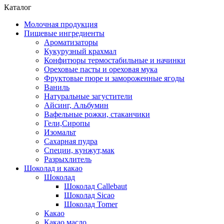
Каталог
Молочная продукция
Пищевые ингредиенты
Ароматизаторы
Кукурузный крахмал
Конфитюры термостабильные и начинки
Ореховые пасты и ореховая мука
Фруктовые пюре и замороженные ягоды
Ваниль
Натуральные загустители
Айсинг, Альбумин
Вафельные рожки, стаканчики
Гели,Сиропы
Изомальт
Сахарная пудра
Специи, кунжут,мак
Разрыхлитель
Шоколад и какао
Шоколад
Шоколад Callebaut
Шоколад Sicao
Шоколад Tomer
Какао
Какао масло