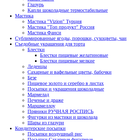
Глазурь
Капли шоколадные термостабильные
Мастика
Мастика "Vizion" Турция
Мастика "Топ продукт" Россия
Мастика Фанси
Сублимированные ягоды, порошки, сухоцветы, чаи
Съедобные украшения для торта
Блестки
Блестки пищевые желатиновые
Блестки пищевые мелкие
Леденцы
Сахарные и вафельные цветы, бабочки
Безе
Пищевое золото и серебро в листах
Посыпки и украшения шоколадные
Мармелад
Печенье и драже
Маршмеллоу
Пряники РУЧНАЯ РОСПИСЬ
Фигурки из мастики и шоколада
Шары из глазури
Кондитерские посыпки
Посыпки воздушный рис
Посыпки Сахарные фигурные