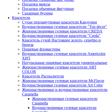
Посыпки миксы
Посыпки обьемные фигурные
Сахарные бусины
Красители
Сухие перламутровые красители Кандурин
Водорастворимые гелевые красители "Top decor"
Жирорастворимые гелевые красители CREDA
Водорастворимые гелевые красители "Creda"
Краситель сухой Настоящее золото, серебро и
бронза
Пищевые фломастеры
Водорастворимые гелевые красители Americolor
ХИТ
Натуральные пищевые красители универсальные
Жирорастворимые гелевые красители ART
COLOR
Красители Распылители
Жирорастворимые гелевые красители Mr.Flavor
Водорастворимые гелевые красители Art Color
Жирорастворимые и водорастворимые красители
Caramella
Жирорастворимые гелевые красители
Caramella
Водорастворимые гелевые красители