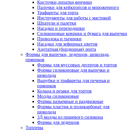
Кисточки,лопатки,венчики
Палочки для кейкпопсов и мороженного
Трафареты для торта
Инструменты для работы с мастикой
Шпатели и палетки
Насадки и переходники
Силиконовые коврики и бумага для выпечки
Проволока и тычинки
Насадки для зефирных цветов
Ацетатная (бордюрная) лента
Формы для выпечки, леденцов, шоколада,
пряников
Формы для муссовых десертов и тортов
Формы силиконовые для выпечки и
шоколада
Вырубки и трафареты для печенья и
пряников
Кольца и резаки для тортов
Молды силиконовые
Формы разъемные и раздвижные
Формы пластик и поликарбонат для
шоколада
3Д молды из пищевого силикона
Формы для леденцов
Топперы