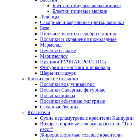
Блестки пищевые желатиновые
Блестки пищевые мелкие
Леденцы
Сахарные и вафельные цветы, бабочки
Безе
Пищевое золото и серебро в листах
Посыпки и украшения шоколадные
Мармелад
Печенье и драже
Маршмеллоу
Пряники РУЧНАЯ РОСПИСЬ
Фигурки из мастики и шоколада
Шары из глазури
Кондитерские посыпки
Посыпки воздушный рис
Посыпки Сахарные фигурные
Посыпки миксы
Посыпки обьемные фигурные
Сахарные бусины
Красители
Сухие перламутровые красители Кандурин
Водорастворимые гелевые красители "Top
decor"
Жирорастворимые гелевые красители