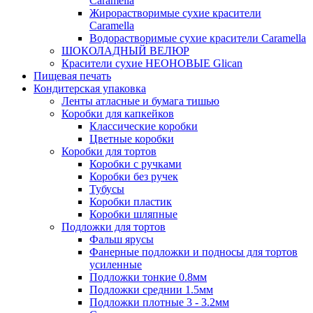
Caramella
Жирорастворимые сухие красители
Caramella
Водорастворимые сухие красители Caramella
ШОКОЛАДНЫЙ ВЕЛЮР
Красители сухие НЕОНОВЫЕ Glican
Пищевая печать
Кондитерская упаковка
Ленты атласные и бумага тишью
Коробки для капкейков
Классические коробки
Цветные коробки
Коробки для тортов
Коробки с ручками
Коробки без ручек
Тубусы
Коробки пластик
Коробки шляпные
Подложки для тортов
Фальш ярусы
Фанерные подложки и подносы для тортов
усиленные
Подложки тонкие 0.8мм
Подложки среднии 1.5мм
Подложки плотные 3 - 3.2мм