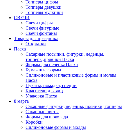
Топперы цифры
Топперы девушки
Топперы мультики
СВЕЧИ
Свечи цифры
Свечи фигурные
Свечи фонтаны
Товары для праздника
Открытки
Пасха
Сахарные посыпки, фигурки, леденцы,
топперы,пряники Пасха
Формы для печенья Пасха
Бумажные формы
Силиконовые и пластиковые формы и молды
Пасха
Цукаты, помадка, специи
Красители для яиц
Упаковка Пасха
8 марта
Сахарные фигурки, леденцы, пряники, топперы
Сахарные цветы
Формы для шоколада
Коробки
Силиконовые формы и молды