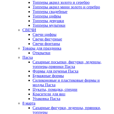
Топперы акрил золото и серебро
Топперы акрил мини золото и серебро
Топперы свадебные
Топперы цифры
Топперы девушки
Топперы мультики
СВЕЧИ
Свечи цифры
Свечи фигурные
Свечи фонтаны
Товары для праздника
Открытки
Пасха
Сахарные посыпки, фигурки, леденцы,
топперы,пряники Пасха
Формы для печенья Пасха
Бумажные формы
Силиконовые и пластиковые формы и
молды Пасха
Цукаты, помадка, специи
Красители для яиц
Упаковка Пасха
8 марта
Сахарные фигурки, леденцы, пряники,
топперы