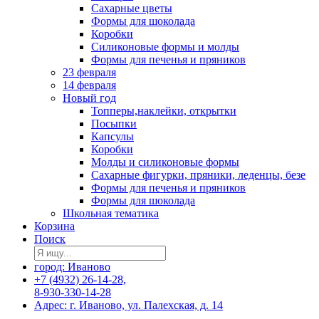
Сахарные цветы
Формы для шоколада
Коробки
Силиконовые формы и молды
Формы для печенья и пряников
23 февраля
14 февраля
Новый год
Топперы,наклейки, открытки
Посыпки
Капсулы
Коробки
Молды и силиконовые формы
Сахарные фигурки, пряники, леденцы, безе
Формы для печенья и пряников
Формы для шоколада
Школьная тематика
Корзина
Поиск
город: Иваново
+7 (4932) 26-14-28,
8-930-330-14-28
Адрес: г. Иваново, ул. Палехская, д. 14