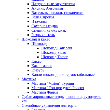
Натуральные загустители
Айсинг, Альбумин
Вафельные рожки, стаканчики
Гели,Сиропы
Изомальт
Сахарная пудра
Специи, кунжут,мак
Разрыхлитель
Шоколад и какао
Шоколад
Шоколад Callebaut
Шоколад Sicao
Шоколад Tomer
Какао
Какао масло
Глазурь
Капли шоколадные термостабильные
Мастика
Мастика "Vizion" Турция
Мастика "Топ продукт" Россия
Мастика Фанси
Сублимированные ягоды, порошки, сухоцветы,
чаи
Съедобные украшения для торта
Блестки