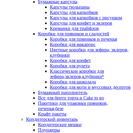
Бумажные капсулы
Капсулы тюльпаны
Капсулы для капкейков
Капсулы для капкейков с рисунком
Капсулы для конфет и эклеров
Креманки для трайфлов
Коробки для пряников и сладостей
Коробки для пряников и печенья
Коробки для макаронс
Цветные коробки для зефира, эклеров,
клубники
Коробки для конфет
Коробки для рулета
Классические коробки для
зефира,эклеров,клубники⁸
Коробки для шоколада
Коробки для моти и муссовых десертов
Бумажный наполнитель
Все для бенто торта и Cake to go
Пакетики для упаковки пряников,
печенья,безе
Крафт пакеты
Кондитерский инвентарь
Кондитерские мешки
Плунжеры