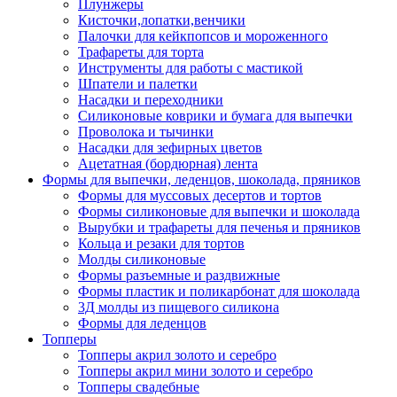
Плунжеры
Кисточки,лопатки,венчики
Палочки для кейкпопсов и мороженного
Трафареты для торта
Инструменты для работы с мастикой
Шпатели и палетки
Насадки и переходники
Силиконовые коврики и бумага для выпечки
Проволока и тычинки
Насадки для зефирных цветов
Ацетатная (бордюрная) лента
Формы для выпечки, леденцов, шоколада, пряников
Формы для муссовых десертов и тортов
Формы силиконовые для выпечки и шоколада
Вырубки и трафареты для печенья и пряников
Кольца и резаки для тортов
Молды силиконовые
Формы разъемные и раздвижные
Формы пластик и поликарбонат для шоколада
3Д молды из пищевого силикона
Формы для леденцов
Топперы
Топперы акрил золото и серебро
Топперы акрил мини золото и серебро
Топперы свадебные