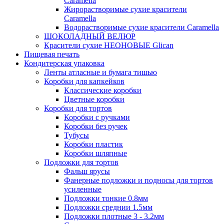
Caramella
Жирорастворимые сухие красители
Caramella
Водорастворимые сухие красители Caramella
ШОКОЛАДНЫЙ ВЕЛЮР
Красители сухие НЕОНОВЫЕ Glican
Пищевая печать
Кондитерская упаковка
Ленты атласные и бумага тишью
Коробки для капкейков
Классические коробки
Цветные коробки
Коробки для тортов
Коробки с ручками
Коробки без ручек
Тубусы
Коробки пластик
Коробки шляпные
Подложки для тортов
Фальш ярусы
Фанерные подложки и подносы для тортов
усиленные
Подложки тонкие 0.8мм
Подложки среднии 1.5мм
Подложки плотные 3 - 3.2мм