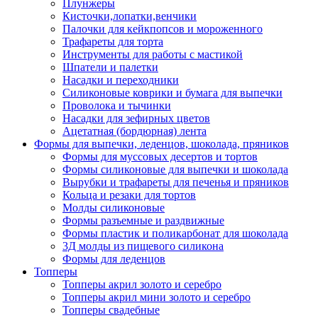
Плунжеры
Кисточки,лопатки,венчики
Палочки для кейкпопсов и мороженного
Трафареты для торта
Инструменты для работы с мастикой
Шпатели и палетки
Насадки и переходники
Силиконовые коврики и бумага для выпечки
Проволока и тычинки
Насадки для зефирных цветов
Ацетатная (бордюрная) лента
Формы для выпечки, леденцов, шоколада, пряников
Формы для муссовых десертов и тортов
Формы силиконовые для выпечки и шоколада
Вырубки и трафареты для печенья и пряников
Кольца и резаки для тортов
Молды силиконовые
Формы разъемные и раздвижные
Формы пластик и поликарбонат для шоколада
3Д молды из пищевого силикона
Формы для леденцов
Топперы
Топперы акрил золото и серебро
Топперы акрил мини золото и серебро
Топперы свадебные