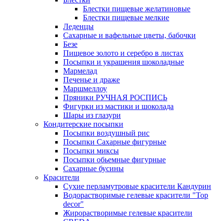
Блестки пищевые желатиновые
Блестки пищевые мелкие
Леденцы
Сахарные и вафельные цветы, бабочки
Безе
Пищевое золото и серебро в листах
Посыпки и украшения шоколадные
Мармелад
Печенье и драже
Маршмеллоу
Пряники РУЧНАЯ РОСПИСЬ
Фигурки из мастики и шоколада
Шары из глазури
Кондитерские посыпки
Посыпки воздушный рис
Посыпки Сахарные фигурные
Посыпки миксы
Посыпки обьемные фигурные
Сахарные бусины
Красители
Сухие перламутровые красители Кандурин
Водорастворимые гелевые красители "Top
decor"
Жирорастворимые гелевые красители