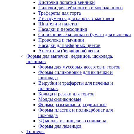
Кисточки,лопатки,венчики
Палочки для кейкпопсов и мороженного
Трафареты для торта
Инструменты для работы с мастикой
Шпатели и палетки
Насадки и переходники
Силиконовые коврики и бумага для выпечки
Проволока и тычинки
Насадки для зефирных цветов
Ацетатная (бордюрная) лента
Формы для выпечки, леденцов, шоколада,
пряников
Формы для муссовых десертов и тортов
Формы силиконовые для выпечки и
шоколада
Вырубки и трафареты для печенья и
пряников
Кольца и резаки для тортов
Молды силиконовые
Формы разъемные и раздвижные
Формы пластик и поликарбонат для
шоколада
3Д молды из пищевого силикона
Формы для леденцов
Топперы