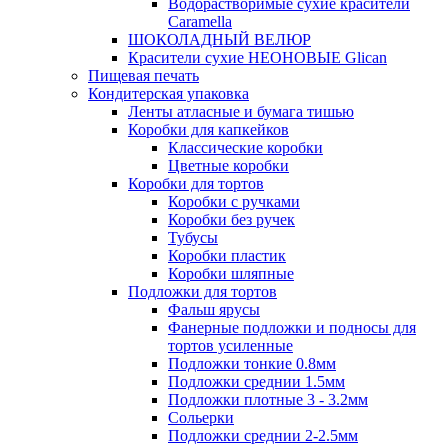
Водорастворимые сухие красители
Caramella
ШОКОЛАДНЫЙ ВЕЛЮР
Красители сухие НЕОНОВЫЕ Glican
Пищевая печать
Кондитерская упаковка
Ленты атласные и бумага тишью
Коробки для капкейков
Классические коробки
Цветные коробки
Коробки для тортов
Коробки с ручками
Коробки без ручек
Тубусы
Коробки пластик
Коробки шляпные
Подложки для тортов
Фальш ярусы
Фанерные подложки и подносы для
тортов усиленные
Подложки тонкие 0.8мм
Подложки среднии 1.5мм
Подложки плотные 3 - 3.2мм
Сольерки
Подложки среднии 2-2.5мм