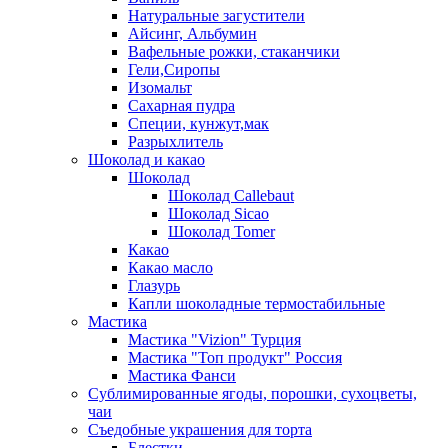
Натуральные загустители
Айсинг, Альбумин
Вафельные рожки, стаканчики
Гели,Сиропы
Изомальт
Сахарная пудра
Специи, кунжут,мак
Разрыхлитель
Шоколад и какао
Шоколад
Шоколад Callebaut
Шоколад Sicao
Шоколад Tomer
Какао
Какао масло
Глазурь
Капли шоколадные термостабильные
Мастика
Мастика "Vizion" Турция
Мастика "Топ продукт" Россия
Мастика Фанси
Сублимированные ягоды, порошки, сухоцветы,
чаи
Съедобные украшения для торта
Блестки