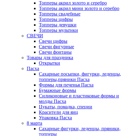
Топперы акрил золото и серебро
Топперы акрил мини золото и серебро
Топперы свадебные
Топперы цифры
Топперы девушки
Топперы мультики
СВЕЧИ
Свечи цифры
Свечи фигурные
Свечи фонтаны
Товары для праздника
Открытки
Пасха
Сахарные посыпки, фигурки, леденцы,
топперы,пряники Пасха
Формы для печенья Пасха
Бумажные формы
Силиконовые и пластиковые формы и
молды Пасха
Цукаты, помадка, специи
Красители для яиц
Упаковка Пасха
8 марта
Сахарные фигурки, леденцы, пряники,
топперы