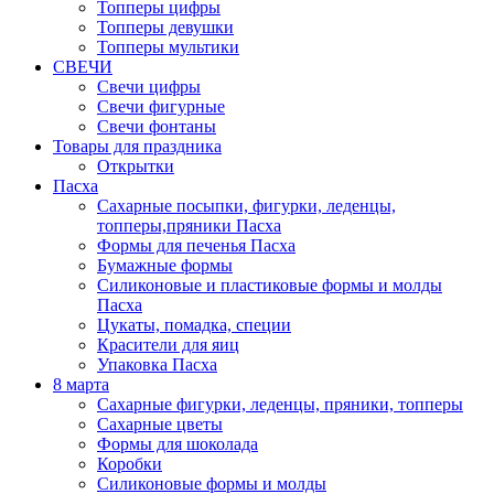
Топперы цифры
Топперы девушки
Топперы мультики
СВЕЧИ
Свечи цифры
Свечи фигурные
Свечи фонтаны
Товары для праздника
Открытки
Пасха
Сахарные посыпки, фигурки, леденцы,
топперы,пряники Пасха
Формы для печенья Пасха
Бумажные формы
Силиконовые и пластиковые формы и молды
Пасха
Цукаты, помадка, специи
Красители для яиц
Упаковка Пасха
8 марта
Сахарные фигурки, леденцы, пряники, топперы
Сахарные цветы
Формы для шоколада
Коробки
Силиконовые формы и молды