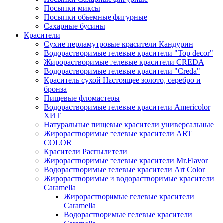
Посыпки миксы
Посыпки обьемные фигурные
Сахарные бусины
Красители
Сухие перламутровые красители Кандурин
Водорастворимые гелевые красители "Top decor"
Жирорастворимые гелевые красители CREDA
Водорастворимые гелевые красители "Creda"
Краситель сухой Настоящее золото, серебро и
бронза
Пищевые фломастеры
Водорастворимые гелевые красители Americolor
ХИТ
Натуральные пищевые красители универсальные
Жирорастворимые гелевые красители ART
COLOR
Красители Распылители
Жирорастворимые гелевые красители Mr.Flavor
Водорастворимые гелевые красители Art Color
Жирорастворимые и водорастворимые красители
Caramella
Жирорастворимые гелевые красители
Caramella
Водорастворимые гелевые красители