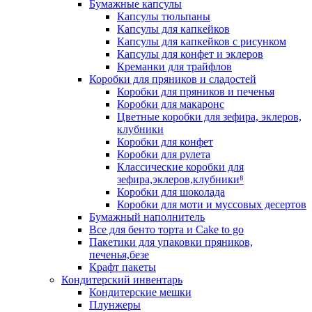
Бумажные капсулы
Капсулы тюльпаны
Капсулы для капкейков
Капсулы для капкейков с рисунком
Капсулы для конфет и эклеров
Креманки для трайфлов
Коробки для пряников и сладостей
Коробки для пряников и печенья
Коробки для макаронс
Цветные коробки для зефира, эклеров,
клубники
Коробки для конфет
Коробки для рулета
Классические коробки для
зефира,эклеров,клубники⁸
Коробки для шоколада
Коробки для моти и муссовых десертов
Бумажный наполнитель
Все для бенто торта и Cake to go
Пакетики для упаковки пряников,
печенья,безе
Крафт пакеты
Кондитерский инвентарь
Кондитерские мешки
Плунжеры