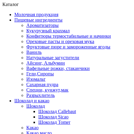
Каталог
Молочная продукция
Пищевые ингредиенты
Ароматизаторы
Кукурузный крахмал
Конфитюры термостабильные и начинки
Ореховые пасты и ореховая мука
Фруктовые пюре и замороженные ягоды
Ваниль
Натуральные загустители
Айсинг, Альбумин
Вафельные рожки, стаканчики
Гели,Сиропы
Изомальт
Сахарная пудра
Специи, кунжут,мак
Разрыхлитель
Шоколад и какао
Шоколад
Шоколад Callebaut
Шоколад Sicao
Шоколад Tomer
Какао
Какао масло