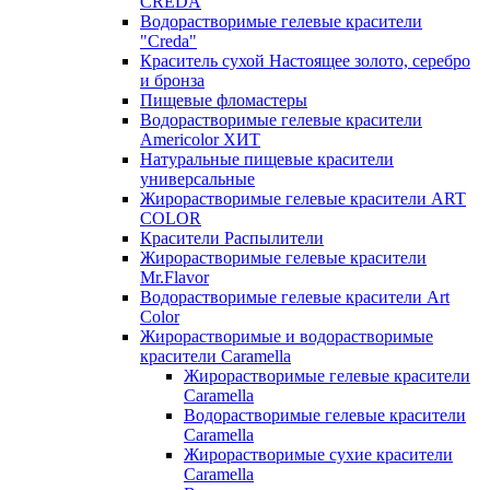
CREDA
Водорастворимые гелевые красители
"Creda"
Краситель сухой Настоящее золото, серебро
и бронза
Пищевые фломастеры
Водорастворимые гелевые красители
Americolor ХИТ
Натуральные пищевые красители
универсальные
Жирорастворимые гелевые красители ART
COLOR
Красители Распылители
Жирорастворимые гелевые красители
Mr.Flavor
Водорастворимые гелевые красители Art
Color
Жирорастворимые и водорастворимые
красители Caramella
Жирорастворимые гелевые красители
Caramella
Водорастворимые гелевые красители
Caramella
Жирорастворимые сухие красители
Caramella