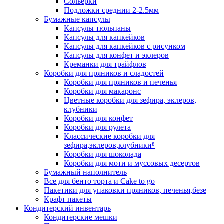
Сольерки
Подложки среднии 2-2.5мм
Бумажные капсулы
Капсулы тюльпаны
Капсулы для капкейков
Капсулы для капкейков с рисунком
Капсулы для конфет и эклеров
Креманки для трайфлов
Коробки для пряников и сладостей
Коробки для пряников и печенья
Коробки для макаронс
Цветные коробки для зефира, эклеров,
клубники
Коробки для конфет
Коробки для рулета
Классические коробки для
зефира,эклеров,клубники⁸
Коробки для шоколада
Коробки для моти и муссовых десертов
Бумажный наполнитель
Все для бенто торта и Cake to go
Пакетики для упаковки пряников, печенья,безе
Крафт пакеты
Кондитерский инвентарь
Кондитерские мешки