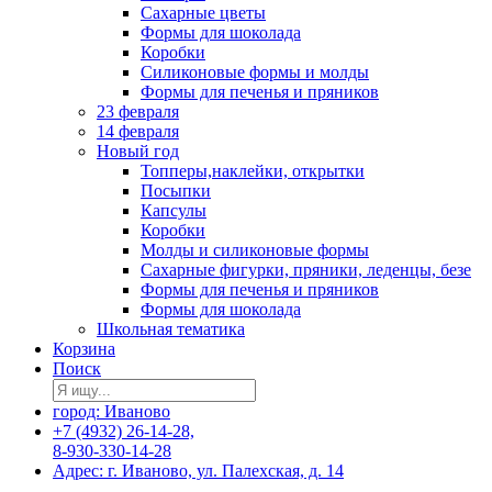
Сахарные цветы
Формы для шоколада
Коробки
Силиконовые формы и молды
Формы для печенья и пряников
23 февраля
14 февраля
Новый год
Топперы,наклейки, открытки
Посыпки
Капсулы
Коробки
Молды и силиконовые формы
Сахарные фигурки, пряники, леденцы, безе
Формы для печенья и пряников
Формы для шоколада
Школьная тематика
Корзина
Поиск
город: Иваново
+7 (4932) 26-14-28,
8-930-330-14-28
Адрес: г. Иваново, ул. Палехская, д. 14