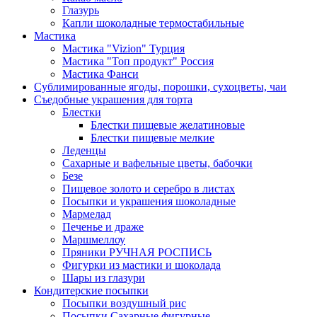
Глазурь
Капли шоколадные термостабильные
Мастика
Мастика "Vizion" Турция
Мастика "Топ продукт" Россия
Мастика Фанси
Сублимированные ягоды, порошки, сухоцветы, чаи
Съедобные украшения для торта
Блестки
Блестки пищевые желатиновые
Блестки пищевые мелкие
Леденцы
Сахарные и вафельные цветы, бабочки
Безе
Пищевое золото и серебро в листах
Посыпки и украшения шоколадные
Мармелад
Печенье и драже
Маршмеллоу
Пряники РУЧНАЯ РОСПИСЬ
Фигурки из мастики и шоколада
Шары из глазури
Кондитерские посыпки
Посыпки воздушный рис
Посыпки Сахарные фигурные