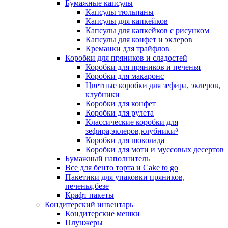
Бумажные капсулы
Капсулы тюльпаны
Капсулы для капкейков
Капсулы для капкейков с рисунком
Капсулы для конфет и эклеров
Креманки для трайфлов
Коробки для пряников и сладостей
Коробки для пряников и печенья
Коробки для макаронс
Цветные коробки для зефира, эклеров,
клубники
Коробки для конфет
Коробки для рулета
Классические коробки для
зефира,эклеров,клубники⁸
Коробки для шоколада
Коробки для моти и муссовых десертов
Бумажный наполнитель
Все для бенто торта и Cake to go
Пакетики для упаковки пряников,
печенья,безе
Крафт пакеты
Кондитерский инвентарь
Кондитерские мешки
Плунжеры