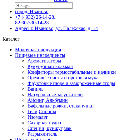
город: Иваново
+7 (4932) 26-14-28,
8-930-330-14-28
Адрес: г. Иваново, ул. Палехская, д. 14
Каталог
Молочная продукция
Пищевые ингредиенты
Ароматизаторы
Кукурузный крахмал
Конфитюры термостабильные и начинки
Ореховые пасты и ореховая мука
Фруктовые пюре и замороженные ягоды
Ваниль
Натуральные загустители
Айсинг, Альбумин
Вафельные рожки, стаканчики
Гели,Сиропы
Изомальт
Сахарная пудра
Специи, кунжут,мак
Разрыхлитель
Шоколад и какао