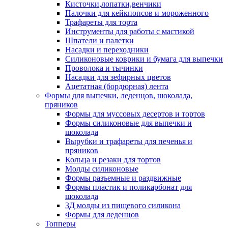
Кисточки,лопатки,венчики
Палочки для кейкпопсов и мороженного
Трафареты для торта
Инструменты для работы с мастикой
Шпатели и палетки
Насадки и переходники
Силиконовые коврики и бумага для выпечки
Проволока и тычинки
Насадки для зефирных цветов
Ацетатная (бордюрная) лента
Формы для выпечки, леденцов, шоколада,
пряников
Формы для муссовых десертов и тортов
Формы силиконовые для выпечки и
шоколада
Вырубки и трафареты для печенья и
пряников
Кольца и резаки для тортов
Молды силиконовые
Формы разъемные и раздвижные
Формы пластик и поликарбонат для
шоколада
3Д молды из пищевого силикона
Формы для леденцов
Топперы