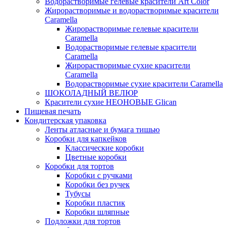
Водорастворимые гелевые красители Art Color
Жирорастворимые и водорастворимые красители
Caramella
Жирорастворимые гелевые красители
Caramella
Водорастворимые гелевые красители
Caramella
Жирорастворимые сухие красители
Caramella
Водорастворимые сухие красители Caramella
ШОКОЛАДНЫЙ ВЕЛЮР
Красители сухие НЕОНОВЫЕ Glican
Пищевая печать
Кондитерская упаковка
Ленты атласные и бумага тишью
Коробки для капкейков
Классические коробки
Цветные коробки
Коробки для тортов
Коробки с ручками
Коробки без ручек
Тубусы
Коробки пластик
Коробки шляпные
Подложки для тортов