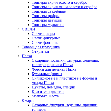
Топперы акрил золото и серебро
Топперы акрил мини золото и серебро
Топперы свадебные
Топперы цифры
Топперы девушки
Топперы мультики
СВЕЧИ
Свечи цифры
Свечи фигурные
Свечи фонтаны
Товары для праздника
Открытки
Пасха
Сахарные посыпки, фигурки, леденцы,
топперы,пряники Пасха
Формы для печенья Пасха
Бумажные формы
Силиконовые и пластиковые формы и
молды Пасха
Цукаты, помадка, специи
Красители для яиц
Упаковка Пасха
8 марта
Сахарные фигурки, леденцы, пряники,
топперы