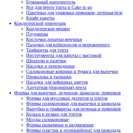
Бумажный наполнитель
Все для бенто торта и Cake to go
Пакетики для упаковки пряников, печенья,безе
Крафт пакеты
Кондитерский инвентарь
Кондитерские мешки
Плунжеры
Кисточки,лопатки,венчики
Палочки для кейкпопсов и мороженного
Трафареты для торта
Инструменты для работы с мастикой
Шпатели и палетки
Насадки и переходники
Силиконовые коврики и бумага для выпечки
Проволока и тычинки
Насадки для зефирных цветов
Ацетатная (бордюрная) лента
Формы для выпечки, леденцов, шоколада, пряников
Формы для муссовых десертов и тортов
Формы силиконовые для выпечки и шоколада
Вырубки и трафареты для печенья и пряников
Кольца и резаки для тортов
Молды силиконовые
Формы разъемные и раздвижные
Формы пластик и поликарбонат для шоколада