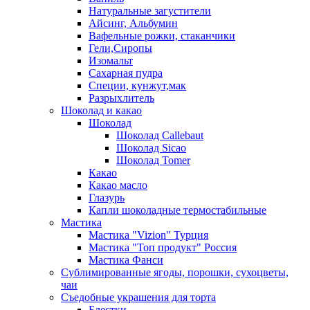
Натуральные загустители
Айсинг, Альбумин
Вафельные рожки, стаканчики
Гели,Сиропы
Изомальт
Сахарная пудра
Специи, кунжут,мак
Разрыхлитель
Шоколад и какао
Шоколад
Шоколад Callebaut
Шоколад Sicao
Шоколад Tomer
Какао
Какао масло
Глазурь
Капли шоколадные термостабильные
Мастика
Мастика "Vizion" Турция
Мастика "Топ продукт" Россия
Мастика Фанси
Сублимированные ягоды, порошки, сухоцветы,
чаи
Съедобные украшения для торта
Блестки