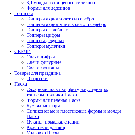
3Д молды из пищевого силикона
Формы для леденцов
Топперы
Топперы акрил золото и серебро
Топперы акрил мини золото и серебро
Топперы свадебные
Топперы цифры
Топперы девушки
Топперы мультики
СВЕЧИ
Свечи цифры
Свечи фигурные
Свечи фонтаны
Товары для праздника
Открытки
Пасха
Сахарные посыпки, фигурки, леденцы,
топперы,пряники Пасха
Формы для печенья Пасха
Бумажные формы
Силиконовые и пластиковые формы и молды
Пасха
Цукаты, помадка, специи
Красители для яиц
Упаковка Пасха