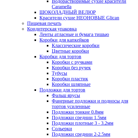
Водорастворимые сухие красители
Caramella
ШОКОЛАДНЫЙ ВЕЛЮР
Красители сухие НЕОНОВЫЕ Glican
Пищевая печать
Кондитерская упаковка
Ленты атласные и бумага тишью
Коробки для капкейков
Классические коробки
Цветные коробки
Коробки для тортов
Коробки с ручками
Коробки без ручек
Тубусы
Коробки пластик
Коробки шляпные
Подложки для тортов
Фальш ярусы
Фанерные подложки и подносы для
тортов усиленные
Подложки тонкие 0.8мм
Подложки среднии 1.5мм
Подложки плотные 3 - 3.2мм
Сольерки
Подложки среднии 2-2.5мм