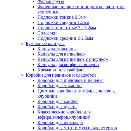
Фальш ярусы
Фанерные подложки и подносы для тортов
усиленные
Подложки тонкие 0.8мм
Подложки среднии 1.5мм
Подложки плотные 3 - 3.2мм
Сольерки
Подложки среднии 2-2.5мм
Бумажные капсулы
Капсулы тюльпаны
Капсулы для капкейков
Капсулы для капкейков с рисунком
Капсулы для конфет и эклеров
Креманки для трайфлов
Коробки для пряников и сладостей
Коробки для пряников и печенья
Коробки для макаронс
Цветные коробки для зефира, эклеров,
клубники
Коробки для конфет
Коробки для рулета
Классические коробки для
зефира,эклеров,клубники⁸
Коробки для шоколада
Коробки для моти и муссовых десертов