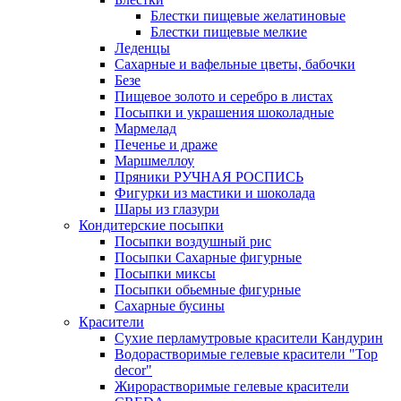
Блестки пищевые желатиновые
Блестки пищевые мелкие
Леденцы
Сахарные и вафельные цветы, бабочки
Безе
Пищевое золото и серебро в листах
Посыпки и украшения шоколадные
Мармелад
Печенье и драже
Маршмеллоу
Пряники РУЧНАЯ РОСПИСЬ
Фигурки из мастики и шоколада
Шары из глазури
Кондитерские посыпки
Посыпки воздушный рис
Посыпки Сахарные фигурные
Посыпки миксы
Посыпки обьемные фигурные
Сахарные бусины
Красители
Сухие перламутровые красители Кандурин
Водорастворимые гелевые красители "Top
decor"
Жирорастворимые гелевые красители