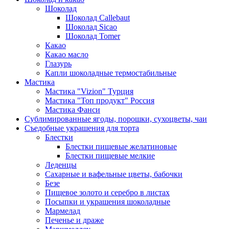
Шоколад
Шоколад Callebaut
Шоколад Sicao
Шоколад Tomer
Какао
Какао масло
Глазурь
Капли шоколадные термостабильные
Мастика
Мастика "Vizion" Турция
Мастика "Топ продукт" Россия
Мастика Фанси
Сублимированные ягоды, порошки, сухоцветы, чаи
Съедобные украшения для торта
Блестки
Блестки пищевые желатиновые
Блестки пищевые мелкие
Леденцы
Сахарные и вафельные цветы, бабочки
Безе
Пищевое золото и серебро в листах
Посыпки и украшения шоколадные
Мармелад
Печенье и драже