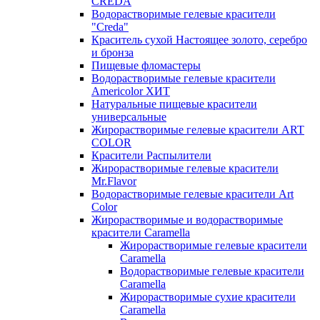
CREDA
Водорастворимые гелевые красители
"Creda"
Краситель сухой Настоящее золото, серебро
и бронза
Пищевые фломастеры
Водорастворимые гелевые красители
Americolor ХИТ
Натуральные пищевые красители
универсальные
Жирорастворимые гелевые красители ART
COLOR
Красители Распылители
Жирорастворимые гелевые красители
Mr.Flavor
Водорастворимые гелевые красители Art
Color
Жирорастворимые и водорастворимые
красители Caramella
Жирорастворимые гелевые красители
Caramella
Водорастворимые гелевые красители
Caramella
Жирорастворимые сухие красители
Caramella