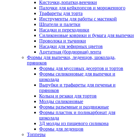
Кисточки,лопатки,венчики
Палочки для кейкпопсов и мороженного
Трафареты для торта
Инструменты для работы с мастикой
Шпатели и палетки
Насадки и переходники
Силиконовые коврики и бумага для выпечки
Проволока и тычинки
Насадки для зефирных цветов
Ацетатная (бордюрная) лента
Формы для выпечки, леденцов, шоколада,
пряников
Формы для муссовых десертов и тортов
Формы силиконовые для выпечки и
шоколада
Вырубки и трафареты для печенья и
пряников
Кольца и резаки для тортов
Молды силиконовые
Формы разъемные и раздвижные
Формы пластик и поликарбонат для
шоколада
3Д молды из пищевого силикона
Формы для леденцов
Топперы