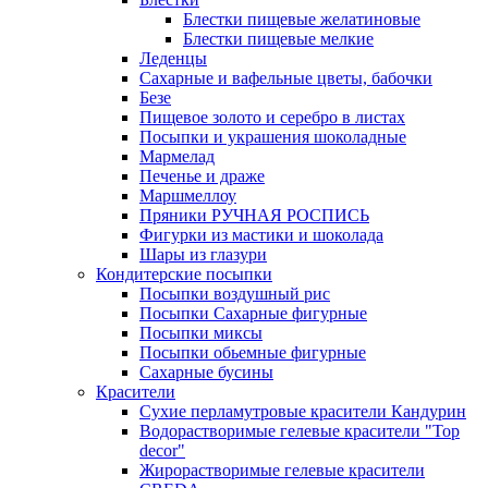
Блестки пищевые желатиновые
Блестки пищевые мелкие
Леденцы
Сахарные и вафельные цветы, бабочки
Безе
Пищевое золото и серебро в листах
Посыпки и украшения шоколадные
Мармелад
Печенье и драже
Маршмеллоу
Пряники РУЧНАЯ РОСПИСЬ
Фигурки из мастики и шоколада
Шары из глазури
Кондитерские посыпки
Посыпки воздушный рис
Посыпки Сахарные фигурные
Посыпки миксы
Посыпки обьемные фигурные
Сахарные бусины
Красители
Сухие перламутровые красители Кандурин
Водорастворимые гелевые красители "Top
decor"
Жирорастворимые гелевые красители