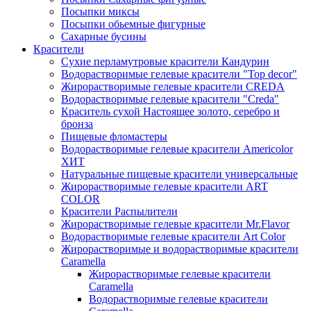
Посыпки миксы
Посыпки обьемные фигурные
Сахарные бусины
Красители
Сухие перламутровые красители Кандурин
Водорастворимые гелевые красители "Top decor"
Жирорастворимые гелевые красители CREDA
Водорастворимые гелевые красители "Creda"
Краситель сухой Настоящее золото, серебро и
бронза
Пищевые фломастеры
Водорастворимые гелевые красители Americolor
ХИТ
Натуральные пищевые красители универсальные
Жирорастворимые гелевые красители ART
COLOR
Красители Распылители
Жирорастворимые гелевые красители Mr.Flavor
Водорастворимые гелевые красители Art Color
Жирорастворимые и водорастворимые красители
Caramella
Жирорастворимые гелевые красители
Caramella
Водорастворимые гелевые красители