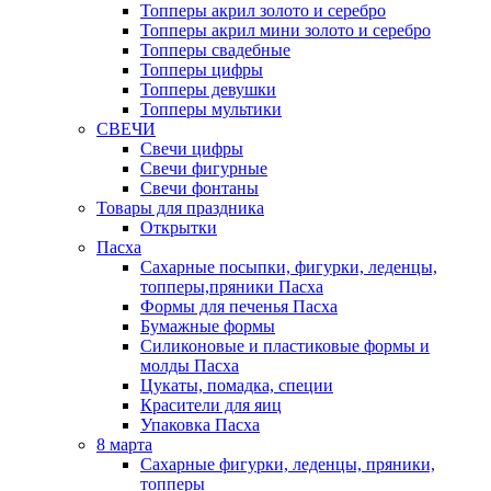
Топперы акрил золото и серебро
Топперы акрил мини золото и серебро
Топперы свадебные
Топперы цифры
Топперы девушки
Топперы мультики
СВЕЧИ
Свечи цифры
Свечи фигурные
Свечи фонтаны
Товары для праздника
Открытки
Пасха
Сахарные посыпки, фигурки, леденцы,
топперы,пряники Пасха
Формы для печенья Пасха
Бумажные формы
Силиконовые и пластиковые формы и
молды Пасха
Цукаты, помадка, специи
Красители для яиц
Упаковка Пасха
8 марта
Сахарные фигурки, леденцы, пряники,
топперы