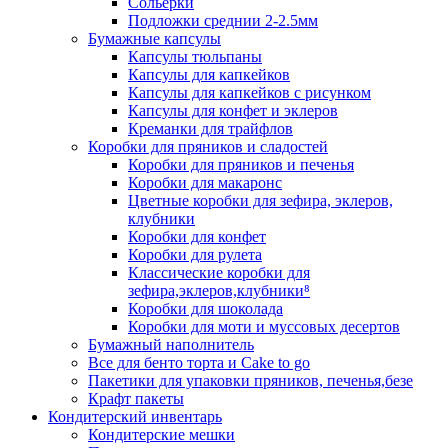
Сольерки
Подложки среднии 2-2.5мм
Бумажные капсулы
Капсулы тюльпаны
Капсулы для капкейков
Капсулы для капкейков с рисунком
Капсулы для конфет и эклеров
Креманки для трайфлов
Коробки для пряников и сладостей
Коробки для пряников и печенья
Коробки для макаронс
Цветные коробки для зефира, эклеров,
клубники
Коробки для конфет
Коробки для рулета
Классические коробки для
зефира,эклеров,клубники⁸
Коробки для шоколада
Коробки для моти и муссовых десертов
Бумажный наполнитель
Все для бенто торта и Cake to go
Пакетики для упаковки пряников, печенья,безе
Крафт пакеты
Кондитерский инвентарь
Кондитерские мешки