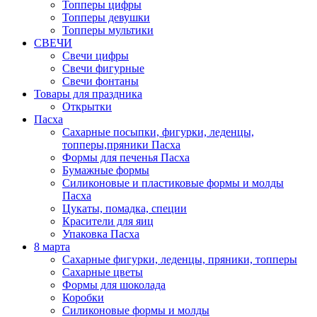
Топперы цифры
Топперы девушки
Топперы мультики
СВЕЧИ
Свечи цифры
Свечи фигурные
Свечи фонтаны
Товары для праздника
Открытки
Пасха
Сахарные посыпки, фигурки, леденцы,
топперы,пряники Пасха
Формы для печенья Пасха
Бумажные формы
Силиконовые и пластиковые формы и молды
Пасха
Цукаты, помадка, специи
Красители для яиц
Упаковка Пасха
8 марта
Сахарные фигурки, леденцы, пряники, топперы
Сахарные цветы
Формы для шоколада
Коробки
Силиконовые формы и молды