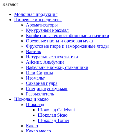
Каталог
Молочная продукция
Пищевые ингредиенты
Ароматизаторы
Кукурузный крахмал
Конфитюры термостабильные и начинки
Ореховые пасты и ореховая мука
Фруктовые пюре и замороженные ягоды
Ваниль
Натуральные загустители
Айсинг, Альбумин
Вафельные рожки, стаканчики
Гели,Сиропы
Изомальт
Сахарная пудра
Специи, кунжут,мак
Разрыхлитель
Шоколад и какао
Шоколад
Шоколад Callebaut
Шоколад Sicao
Шоколад Tomer
Какао
Какао масло