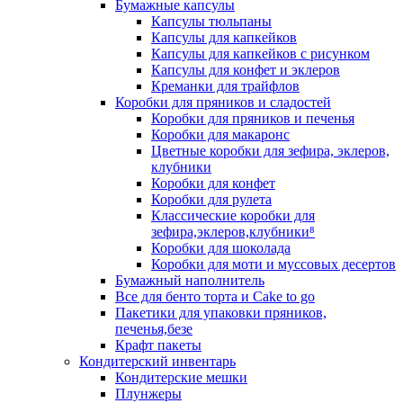
Бумажные капсулы
Капсулы тюльпаны
Капсулы для капкейков
Капсулы для капкейков с рисунком
Капсулы для конфет и эклеров
Креманки для трайфлов
Коробки для пряников и сладостей
Коробки для пряников и печенья
Коробки для макаронс
Цветные коробки для зефира, эклеров,
клубники
Коробки для конфет
Коробки для рулета
Классические коробки для
зефира,эклеров,клубники⁸
Коробки для шоколада
Коробки для моти и муссовых десертов
Бумажный наполнитель
Все для бенто торта и Cake to go
Пакетики для упаковки пряников,
печенья,безе
Крафт пакеты
Кондитерский инвентарь
Кондитерские мешки
Плунжеры