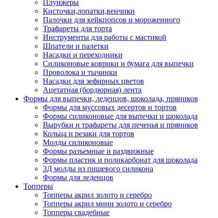
Плунжеры
Кисточки,лопатки,венчики
Палочки для кейкпопсов и мороженного
Трафареты для торта
Инструменты для работы с мастикой
Шпатели и палетки
Насадки и переходники
Силиконовые коврики и бумага для выпечки
Проволока и тычинки
Насадки для зефирных цветов
Ацетатная (бордюрная) лента
Формы для выпечки, леденцов, шоколада, пряников
Формы для муссовых десертов и тортов
Формы силиконовые для выпечки и шоколада
Вырубки и трафареты для печенья и пряников
Кольца и резаки для тортов
Молды силиконовые
Формы разъемные и раздвижные
Формы пластик и поликарбонат для шоколада
3Д молды из пищевого силикона
Формы для леденцов
Топперы
Топперы акрил золото и серебро
Топперы акрил мини золото и серебро
Топперы свадебные