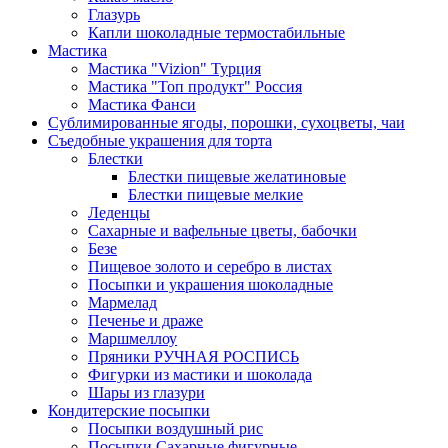
Глазурь
Капли шоколадные термостабильные
Мастика
Мастика "Vizion" Турция
Мастика "Топ продукт" Россия
Мастика Фанси
Сублимированные ягоды, порошки, сухоцветы, чаи
Съедобные украшения для торта
Блестки
Блестки пищевые желатиновые
Блестки пищевые мелкие
Леденцы
Сахарные и вафельные цветы, бабочки
Безе
Пищевое золото и серебро в листах
Посыпки и украшения шоколадные
Мармелад
Печенье и драже
Маршмеллоу
Пряники РУЧНАЯ РОСПИСЬ
Фигурки из мастики и шоколада
Шары из глазури
Кондитерские посыпки
Посыпки воздушный рис
Посыпки Сахарные фигурные