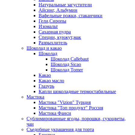
Натуральные загустители
Айсинг, Альбумин
Вафельные рожки, стаканчики
Гели,Сиропы
Изомальт
Сахарная пудра
Специи, кунжут,мак
Разрыхлитель
Шоколад и какао
Шоколад
Шоколад Callebaut
Шоколад Sicao
Шоколад Tomer
Какао
Какао масло
Глазурь
Капли шоколадные термостабильные
Мастика
Мастика "Vizion" Турция
Мастика "Топ продукт" Россия
Мастика Фанси
Сублимированные ягоды, порошки, сухоцветы,
чаи
Съедобные украшения для торта
Блестки