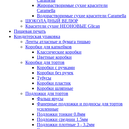
Caramella
Жирорастворимые сухие красители
Caramella
Водорастворимые сухие красители Caramella
ШОКОЛАДНЫЙ ВЕЛЮР
Красители сухие НЕОНОВЫЕ Glican
Пищевая печать
Кондитерская упаковка
Ленты атласные и бумага тишью
Коробки для капкейков
Классические коробки
Цветные коробки
Коробки для тортов
Коробки с ручками
Коробки без ручек
Тубусы
Коробки пластик
Коробки шляпные
Подложки для тортов
Фальш ярусы
Фанерные подложки и подносы для тортов
усиленные
Подложки тонкие 0.8мм
Подложки среднии 1.5мм
Подложки плотные 3 - 3.2мм