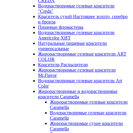
CREDA
Водорастворимые гелевые красители
"Creda"
Краситель сухой Настоящее золото, серебро
и бронза
Пищевые фломастеры
Водорастворимые гелевые красители
Americolor ХИТ
Натуральные пищевые красители
универсальные
Жирорастворимые гелевые красители ART
COLOR
Красители Распылители
Жирорастворимые гелевые красители
Mr.Flavor
Водорастворимые гелевые красители Art
Color
Жирорастворимые и водорастворимые
красители Caramella
Жирорастворимые гелевые красители
Caramella
Водорастворимые гелевые красители
Caramella
Жирорастворимые сухие красители
Caramella