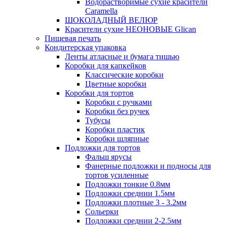
Водорастворимые сухие красители
Caramella
ШОКОЛАДНЫЙ ВЕЛЮР
Красители сухие НЕОНОВЫЕ Glican
Пищевая печать
Кондитерская упаковка
Ленты атласные и бумага тишью
Коробки для капкейков
Классические коробки
Цветные коробки
Коробки для тортов
Коробки с ручками
Коробки без ручек
Тубусы
Коробки пластик
Коробки шляпные
Подложки для тортов
Фальш ярусы
Фанерные подложки и подносы для
тортов усиленные
Подложки тонкие 0.8мм
Подложки среднии 1.5мм
Подложки плотные 3 - 3.2мм
Сольерки
Подложки среднии 2-2.5мм