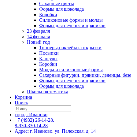
Сахарные цветы
Формы для шоколада
Коробки
Силиконовые формы и молды
Формы для печенья и пряников
23 февраля
14 февраля
Новый год
Топперы,наклейки, открытки
Посыпки
Капсулы
Коробки
Молды и силиконовые формы
Сахарные фигурки, пряники, леденцы, безе
Формы для печенья и пряников
Формы для шоколада
Школьная тематика
Корзина
Поиск
город: Иваново
+7 (4932) 26-14-28,
8-930-330-14-28
Адрес: г. Иваново, ул. Палехская, д. 14