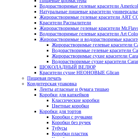
Пищевые фломастеры
Водорастворимые гелевые красители Americo
Натуральные пищевые красители универсаль
Жирорастворимые гелевые красители ART 
Красители Распылители
Жирорастворимые гелевые красители Mr.Flav
Водорастворимые гелевые красители Art Colo
Жирорастворимые и водорастворимые красите
Жирорастворимые гелевые красители Ca
Водорастворимые гелевые красители Ca
Жирорастворимые сухие красители Cara
Водорастворимые сухие красители Caram
ШОКОЛАДНЫЙ ВЕЛЮР
Красители сухие НЕОНОВЫЕ Glican
Пищевая печать
Кондитерская упаковка
Ленты атласные и бумага тишью
Коробки для капкейков
Классические коробки
Цветные коробки
Коробки для тортов
Коробки с ручками
Коробки без ручек
Тубусы
Коробки пластик