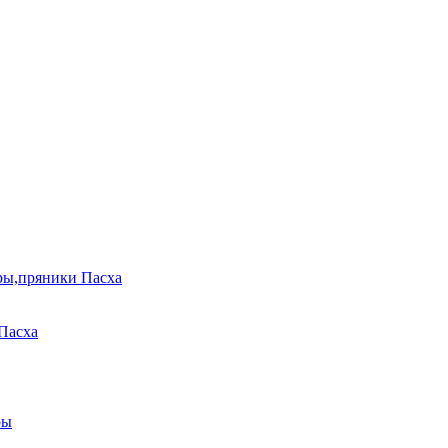
ры,пряники Пасха
Пасха
ры