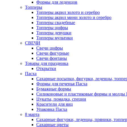
Формы для леденцов
Топперы
Топперы акрил золото и серебро
Топперы акрил мини золото и серебро
Топперы свадебные
Топперы цифры
Топперы девушки
Топперы мультики
СВЕЧИ
Свечи цифры
Свечи фигурные
Свечи фонтаны
Товары для праздника
Открытки
Пасха
Сахарные посыпки, фигурки, леденцы, топпе
Формы для печенья Пасха
Бумажные формы
Силиконовые и пластиковые формы и молды 
Цукаты, помадка, специи
Красители для яиц
Упаковка Пасха
8 марта
Сахарные фигурки, леденцы, пряники, топпе
Сахарные цветы