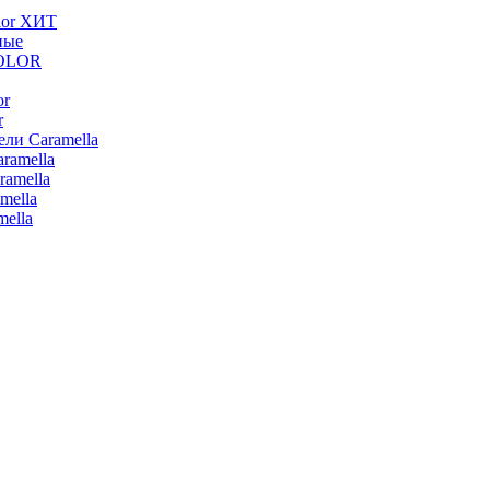
lor ХИТ
ные
COLOR
or
r
ли Caramella
ramella
ramella
mella
ella