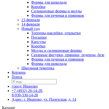
Формы для шоколада
Коробки
Силиконовые формы и молды
Формы для печенья и пряников
23 февраля
14 февраля
Новый год
Топперы,наклейки, открытки
Посыпки
Капсулы
Коробки
Молды и силиконовые формы
Сахарные фигурки, пряники, леденцы, безе
Формы для печенья и пряников
Формы для шоколада
Школьная тематика
Корзина
Поиск
город: Иваново
+7 (4932) 26-14-28,
8-930-330-14-28
Адрес: г. Иваново, ул. Палехская, д. 14
Каталог