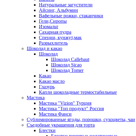
Натуральные загустители
Айсинг, Альбумин
Вафельные рожки, стаканчики
Гели,Сиропы
Изомальт
Сахарная пудра
Специи, кунжут,мак
Разрыхлитель
Шоколад и какао
Шоколад
Шоколад Callebaut
Шоколад Sicao
Шоколад Tomer
Какао
Какао масло
Глазурь
Капли шоколадные термостабильные
Мастика
Мастика "Vizion" Турция
Мастика "Топ продукт" Россия
Мастика Фанси
Сублимированные ягоды, порошки, сухоцветы, чаи
Съедобные украшения для торта
Блестки
Блестки пищевые желатиновые