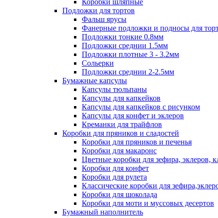
Коробки шляпные
Подложки для тортов
Фальш ярусы
Фанерные подложки и подносы для тор
Подложки тонкие 0.8мм
Подложки среднии 1.5мм
Подложки плотные 3 - 3.2мм
Сольерки
Подложки среднии 2-2.5мм
Бумажные капсулы
Капсулы тюльпаны
Капсулы для капкейков
Капсулы для капкейков с рисунком
Капсулы для конфет и эклеров
Креманки для трайфлов
Коробки для пряников и сладостей
Коробки для пряников и печенья
Коробки для макаронс
Цветные коробки для зефира, эклеров, 
Коробки для конфет
Коробки для рулета
Классические коробки для зефира,эклер
Коробки для шоколада
Коробки для моти и муссовых десертов
Бумажный наполнитель