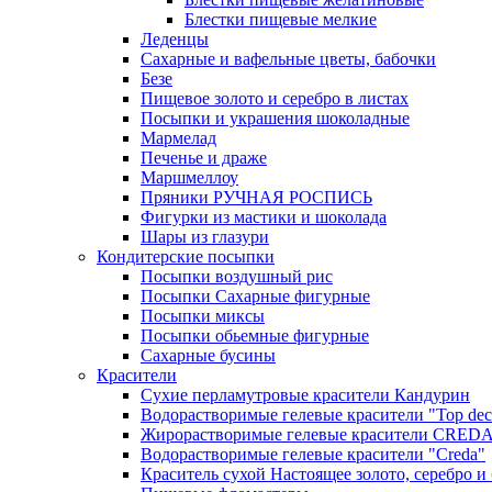
Блестки пищевые мелкие
Леденцы
Сахарные и вафельные цветы, бабочки
Безе
Пищевое золото и серебро в листах
Посыпки и украшения шоколадные
Мармелад
Печенье и драже
Маршмеллоу
Пряники РУЧНАЯ РОСПИСЬ
Фигурки из мастики и шоколада
Шары из глазури
Кондитерские посыпки
Посыпки воздушный рис
Посыпки Сахарные фигурные
Посыпки миксы
Посыпки обьемные фигурные
Сахарные бусины
Красители
Сухие перламутровые красители Кандурин
Водорастворимые гелевые красители "Top dec
Жирорастворимые гелевые красители CRED
Водорастворимые гелевые красители "Creda"
Краситель сухой Настоящее золото, серебро и