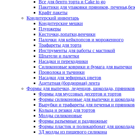
Все для бенто торта и Cake to go
Пакетики для упаковки пряников, печенья,без
Крафт пакеты
Кондитерский инвентарь
Кондитерские мешки
Плунжеры
Кисточки,лопатки,венчики
Палочки для кейкпопсов и мороженного
Трафареты для торта
Инструменты для работы с мастикой
Шпатели и палетки
Насадки и переходники
Силиконовые коврики и бумага для выпечки
Проволока и тычинки
Насадки для зефирных цветов
Ацетатная (бордюрная) лента
Формы для выпечки, леденцов, шоколада, пряников
Формы для муссовых десертов и тортов
Формы силиконовые для выпечки и шоколада
Вырубки и трафареты для печенья и пряников
Кольца и резаки для тортов
Молды силиконовые
Формы разъемные и раздвижные
Формы пластик и поликарбонат для шоколада
3Д молды из пищевого силикона