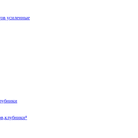
тов усиленные
клубники
ов,клубники⁸