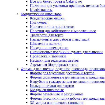
Все для бенто торта и Cake to go
Пакетики для упаковки пряников, печенья,без
Крафт пакеты
Кондитерский инвентарь
Кондитерские мешки
Плунжеры
Кисточки,лопатки,венчики
Палочки для кейкпопсов и мороженного
Трафареты для торта
Инструменты для работы с мастикой
Шпатели и палетки
Насадки и переходники
Силиконовые коврики и бумага для выпечки
Проволока и тычинки
Насадки для зефирных цветов
Ацетатная (бордюрная) лента
Формы для выпечки, леденцов, шоколада, пряников
Формы для муссовых десертов и тортов
Формы силиконовые для выпечки и шоколада
Вырубки и трафареты для печенья и пряников
Кольца и резаки для тортов
Молды силиконовые
Формы разъемные и раздвижные
Формы пластик и поликарбонат для шоколада
3Д молды из пищевого силикона