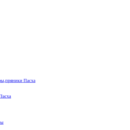
ры,пряники Пасха
Пасха
ры