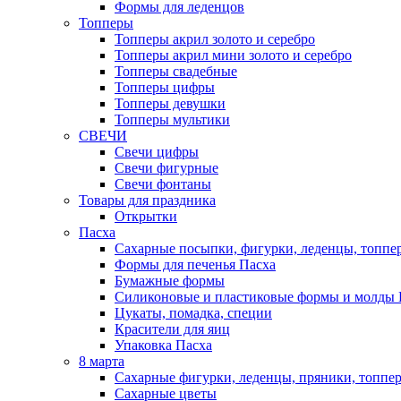
Формы для леденцов
Топперы
Топперы акрил золото и серебро
Топперы акрил мини золото и серебро
Топперы свадебные
Топперы цифры
Топперы девушки
Топперы мультики
СВЕЧИ
Свечи цифры
Свечи фигурные
Свечи фонтаны
Товары для праздника
Открытки
Пасха
Сахарные посыпки, фигурки, леденцы, топпе
Формы для печенья Пасха
Бумажные формы
Силиконовые и пластиковые формы и молды 
Цукаты, помадка, специи
Красители для яиц
Упаковка Пасха
8 марта
Сахарные фигурки, леденцы, пряники, топпе
Сахарные цветы