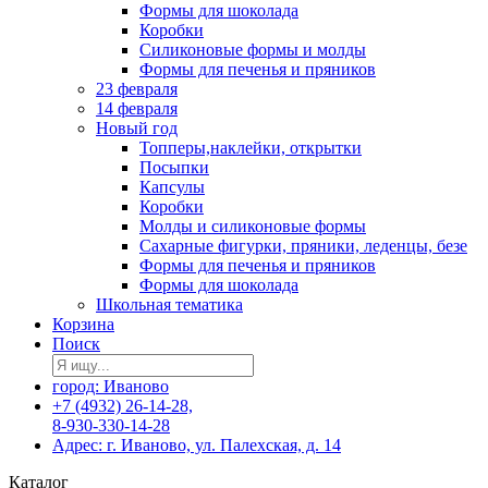
Формы для шоколада
Коробки
Силиконовые формы и молды
Формы для печенья и пряников
23 февраля
14 февраля
Новый год
Топперы,наклейки, открытки
Посыпки
Капсулы
Коробки
Молды и силиконовые формы
Сахарные фигурки, пряники, леденцы, безе
Формы для печенья и пряников
Формы для шоколада
Школьная тематика
Корзина
Поиск
город: Иваново
+7 (4932) 26-14-28,
8-930-330-14-28
Адрес: г. Иваново, ул. Палехская, д. 14
Каталог