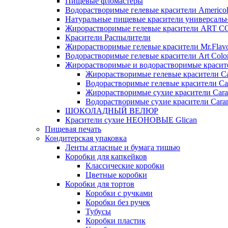
Пищевые фломастеры
Водорастворимые гелевые красители Americo
Натуральные пищевые красители универсаль
Жирорастворимые гелевые красители ART 
Красители Распылители
Жирорастворимые гелевые красители Mr.Flav
Водорастворимые гелевые красители Art Colo
Жирорастворимые и водорастворимые красите
Жирорастворимые гелевые красители Ca
Водорастворимые гелевые красители Ca
Жирорастворимые сухие красители Cara
Водорастворимые сухие красители Caram
ШОКОЛАДНЫЙ ВЕЛЮР
Красители сухие НЕОНОВЫЕ Glican
Пищевая печать
Кондитерская упаковка
Ленты атласные и бумага тишью
Коробки для капкейков
Классические коробки
Цветные коробки
Коробки для тортов
Коробки с ручками
Коробки без ручек
Тубусы
Коробки пластик