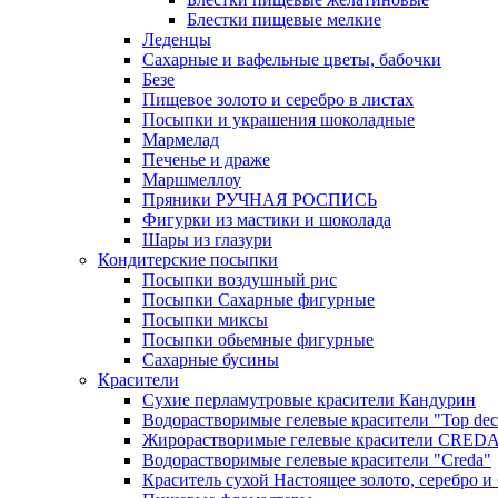
Блестки пищевые мелкие
Леденцы
Сахарные и вафельные цветы, бабочки
Безе
Пищевое золото и серебро в листах
Посыпки и украшения шоколадные
Мармелад
Печенье и драже
Маршмеллоу
Пряники РУЧНАЯ РОСПИСЬ
Фигурки из мастики и шоколада
Шары из глазури
Кондитерские посыпки
Посыпки воздушный рис
Посыпки Сахарные фигурные
Посыпки миксы
Посыпки обьемные фигурные
Сахарные бусины
Красители
Сухие перламутровые красители Кандурин
Водорастворимые гелевые красители "Top dec
Жирорастворимые гелевые красители CRED
Водорастворимые гелевые красители "Creda"
Краситель сухой Настоящее золото, серебро и