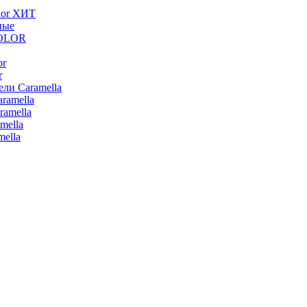
lor ХИТ
ные
COLOR
or
r
ли Caramella
ramella
ramella
mella
ella