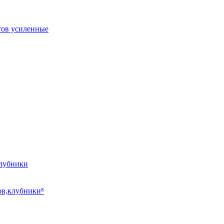
тов усиленные
клубники
ов,клубники⁸