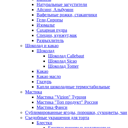
Натуральные загустители
Айсинг, Альбумин
Вафельные рожки, стаканчики
Гели,Сиропы
Изомальт
Сахарная пудра
Специи, кунжут,мак
Разрыхлитель
Шоколад и какао
Шоколад
Шоколад Callebaut
Шоколад Sicao
Шоколад Tomer
Какао
Какао масло
Глазурь
Капли шоколадные термостабильные
Мастика
Мастика "Vizion" Турция
Мастика "Топ продукт" Россия
Мастика Фанси
Сублимированные ягоды, порошки, сухоцветы, чаи
Съедобные украшения для торта
Блестки
Блестки пищевые желатиновые