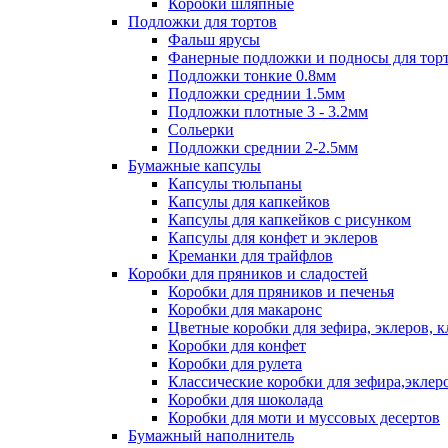
Коробки шляпные
Подложки для тортов
Фальш ярусы
Фанерные подложки и подносы для тор
Подложки тонкие 0.8мм
Подложки среднии 1.5мм
Подложки плотные 3 - 3.2мм
Сольерки
Подложки среднии 2-2.5мм
Бумажные капсулы
Капсулы тюльпаны
Капсулы для капкейков
Капсулы для капкейков с рисунком
Капсулы для конфет и эклеров
Креманки для трайфлов
Коробки для пряников и сладостей
Коробки для пряников и печенья
Коробки для макаронс
Цветные коробки для зефира, эклеров, 
Коробки для конфет
Коробки для рулета
Классические коробки для зефира,эклер
Коробки для шоколада
Коробки для моти и муссовых десертов
Бумажный наполнитель