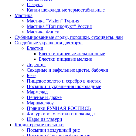
Глазурь
Капли шоколадные термостабильные
Мастика
Мастика "Vizion" Турция
Мастика "Топ продукт" Россия
Мастика Фанси
Сублимированные ягоды, порошки, сухоцветы, чаи
Съедобные украшения для торта
Блестки
Блестки пищевые желатиновые
Блестки пищевые мелкие
Леденцы
Сахарные и вафельные цветы, бабочки
Безе
Пищевое золото и серебро в листах
Посыпки и украшения шоколадные
Мармелад
Печенье и драже
Маршмеллоу
Пряники РУЧНАЯ РОСПИСЬ
Фигурки из мастики и шоколада
Шары из глазури
Кондитерские посыпки
Посыпки воздушный рис
Посыпки Сахарные фигурные