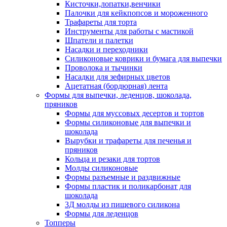
Кисточки,лопатки,венчики
Палочки для кейкпопсов и мороженного
Трафареты для торта
Инструменты для работы с мастикой
Шпатели и палетки
Насадки и переходники
Силиконовые коврики и бумага для выпечки
Проволока и тычинки
Насадки для зефирных цветов
Ацетатная (бордюрная) лента
Формы для выпечки, леденцов, шоколада,
пряников
Формы для муссовых десертов и тортов
Формы силиконовые для выпечки и
шоколада
Вырубки и трафареты для печенья и
пряников
Кольца и резаки для тортов
Молды силиконовые
Формы разъемные и раздвижные
Формы пластик и поликарбонат для
шоколада
3Д молды из пищевого силикона
Формы для леденцов
Топперы