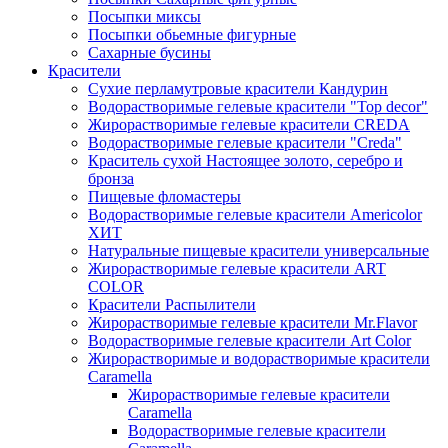
Посыпки миксы
Посыпки обьемные фигурные
Сахарные бусины
Красители
Сухие перламутровые красители Кандурин
Водорастворимые гелевые красители "Top decor"
Жирорастворимые гелевые красители CREDA
Водорастворимые гелевые красители "Creda"
Краситель сухой Настоящее золото, серебро и
бронза
Пищевые фломастеры
Водорастворимые гелевые красители Americolor
ХИТ
Натуральные пищевые красители универсальные
Жирорастворимые гелевые красители ART
COLOR
Красители Распылители
Жирорастворимые гелевые красители Mr.Flavor
Водорастворимые гелевые красители Art Color
Жирорастворимые и водорастворимые красители
Caramella
Жирорастворимые гелевые красители
Caramella
Водорастворимые гелевые красители