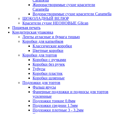
Caramella
Жирорастворимые сухие красители
Caramella
Водорастворимые сухие красители Caramella
ШОКОЛАДНЫЙ ВЕЛЮР
Красители сухие НЕОНОВЫЕ Glican
Пищевая печать
Кондитерская упаковка
Ленты атласные и бумага тишью
Коробки для капкейков
Классические коробки
Цветные коробки
Коробки для тортов
Коробки с ручками
Коробки без ручек
Тубусы
Коробки пластик
Коробки шляпные
Подложки для тортов
Фальш ярусы
Фанерные подложки и подносы для тортов
усиленные
Подложки тонкие 0.8мм
Подложки среднии 1.5мм
Подложки плотные 3 - 3.2мм