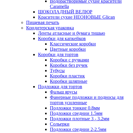
Водорастворимые сухие красители
Caramella
ШОКОЛАДНЫЙ ВЕЛЮР
Красители сухие НЕОНОВЫЕ Glican
Пищевая печать
Кондитерская упаковка
Ленты атласные и бумага тишью
Коробки для капкейков
Классические коробки
Цветные коробки
Коробки для тортов
Коробки с ручками
Коробки без ручек
Тубусы
Коробки пластик
Коробки шляпные
Подложки для тортов
Фальш ярусы
Фанерные подложки и подносы для
тортов усиленные
Подложки тонкие 0.8мм
Подложки среднии 1.5мм
Подложки плотные 3 - 3.2мм
Сольерки
Подложки среднии 2-2.5мм