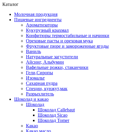
Каталог
Молочная продукция
Пищевые ингредиенты
Ароматизаторы
Кукурузный крахмал
Конфитюры термостабильные и начинки
Ореховые пасты и ореховая мука
Фруктовые пюре и замороженные ягоды
Ваниль
Натуральные загустители
Айсинг, Альбумин
Вафельные рожки, стаканчики
Гели,Сиропы
Изомальт
Сахарная пудра
Специи, кунжут,мак
Разрыхлитель
Шоколад и какао
Шоколад
Шоколад Callebaut
Шоколад Sicao
Шоколад Tomer
Какао
Какао масло