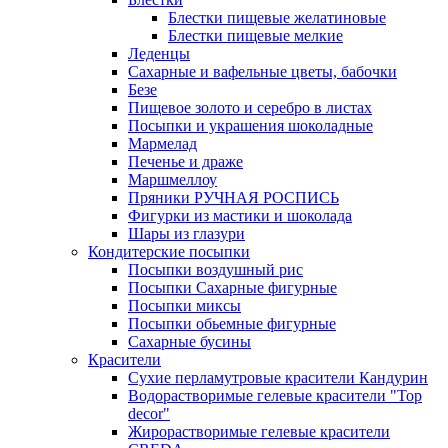
Блестки пищевые желатиновые
Блестки пищевые мелкие
Леденцы
Сахарные и вафельные цветы, бабочки
Безе
Пищевое золото и серебро в листах
Посыпки и украшения шоколадные
Мармелад
Печенье и драже
Маршмеллоу
Пряники РУЧНАЯ РОСПИСЬ
Фигурки из мастики и шоколада
Шары из глазури
Кондитерские посыпки
Посыпки воздушный рис
Посыпки Сахарные фигурные
Посыпки миксы
Посыпки обьемные фигурные
Сахарные бусины
Красители
Сухие перламутровые красители Кандурин
Водорастворимые гелевые красители "Top
decor"
Жирорастворимые гелевые красители