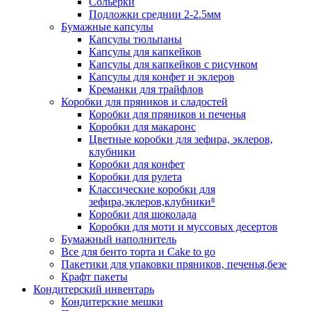
Сольерки
Подложки среднии 2-2.5мм
Бумажные капсулы
Капсулы тюльпаны
Капсулы для капкейков
Капсулы для капкейков с рисунком
Капсулы для конфет и эклеров
Креманки для трайфлов
Коробки для пряников и сладостей
Коробки для пряников и печенья
Коробки для макаронс
Цветные коробки для зефира, эклеров,
клубники
Коробки для конфет
Коробки для рулета
Классические коробки для
зефира,эклеров,клубники⁸
Коробки для шоколада
Коробки для моти и муссовых десертов
Бумажный наполнитель
Все для бенто торта и Cake to go
Пакетики для упаковки пряников, печенья,безе
Крафт пакеты
Кондитерский инвентарь
Кондитерские мешки