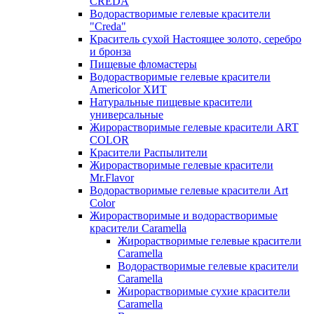
CREDA
Водорастворимые гелевые красители
"Creda"
Краситель сухой Настоящее золото, серебро
и бронза
Пищевые фломастеры
Водорастворимые гелевые красители
Americolor ХИТ
Натуральные пищевые красители
универсальные
Жирорастворимые гелевые красители ART
COLOR
Красители Распылители
Жирорастворимые гелевые красители
Mr.Flavor
Водорастворимые гелевые красители Art
Color
Жирорастворимые и водорастворимые
красители Caramella
Жирорастворимые гелевые красители
Caramella
Водорастворимые гелевые красители
Caramella
Жирорастворимые сухие красители
Caramella