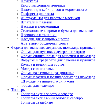
Плунжеры
Кисточки,лопатки,венчики
Палочки для кейкпопсов и мороженного
Трафареты для торта
Инструменты для работы с мастикой
Шпатели и палетки
Насадки и переходники
Силиконовые коврики и бумага для выпечки
Проволока и тычинки
Насадки для зефирных цветов
Ацетатная (бордюрная) лента
Формы для выпечки, леденцов, шоколада, пряников
Формы для муссовых десертов и тортов
Формы силиконовые для выпечки и шоколада
Вырубки и трафареты для печенья и пряников
Кольца и резаки для тортов
Молды силиконовые
Формы разъемные и раздвижные
Формы пластик и поликарбонат для шоколада
3Д молды из пищевого силикона
Формы для леденцов
Топперы
Топперы акрил золото и серебро
Топперы акрил мини золото и серебро
Топперы свадебные