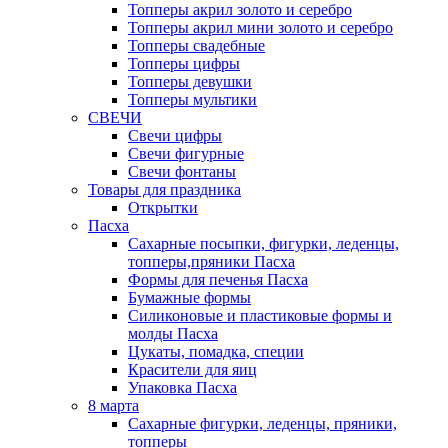
Топперы акрил золото и серебро
Топперы акрил мини золото и серебро
Топперы свадебные
Топперы цифры
Топперы девушки
Топперы мультики
СВЕЧИ
Свечи цифры
Свечи фигурные
Свечи фонтаны
Товары для праздника
Открытки
Пасха
Сахарные посыпки, фигурки, леденцы,
топперы,пряники Пасха
Формы для печенья Пасха
Бумажные формы
Силиконовые и пластиковые формы и
молды Пасха
Цукаты, помадка, специи
Красители для яиц
Упаковка Пасха
8 марта
Сахарные фигурки, леденцы, пряники,
топперы