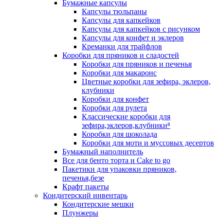
Бумажные капсулы
Капсулы тюльпаны
Капсулы для капкейков
Капсулы для капкейков с рисунком
Капсулы для конфет и эклеров
Креманки для трайфлов
Коробки для пряников и сладостей
Коробки для пряников и печенья
Коробки для макаронс
Цветные коробки для зефира, эклеров,
клубники
Коробки для конфет
Коробки для рулета
Классические коробки для
зефира,эклеров,клубники⁸
Коробки для шоколада
Коробки для моти и муссовых десертов
Бумажный наполнитель
Все для бенто торта и Cake to go
Пакетики для упаковки пряников,
печенья,безе
Крафт пакеты
Кондитерский инвентарь
Кондитерские мешки
Плунжеры