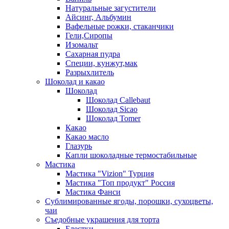
Натуральные загустители
Айсинг, Альбумин
Вафельные рожки, стаканчики
Гели,Сиропы
Изомальт
Сахарная пудра
Специи, кунжут,мак
Разрыхлитель
Шоколад и какао
Шоколад
Шоколад Callebaut
Шоколад Sicao
Шоколад Tomer
Какао
Какао масло
Глазурь
Капли шоколадные термостабильные
Мастика
Мастика "Vizion" Турция
Мастика "Топ продукт" Россия
Мастика Фанси
Сублимированные ягоды, порошки, сухоцветы,
чаи
Съедобные украшения для торта
Блестки