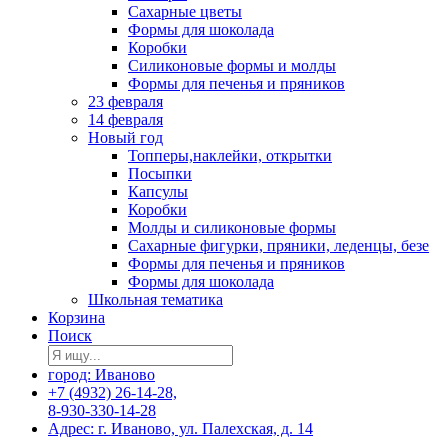
Сахарные цветы
Формы для шоколада
Коробки
Силиконовые формы и молды
Формы для печенья и пряников
23 февраля
14 февраля
Новый год
Топперы,наклейки, открытки
Посыпки
Капсулы
Коробки
Молды и силиконовые формы
Сахарные фигурки, пряники, леденцы, безе
Формы для печенья и пряников
Формы для шоколада
Школьная тематика
Корзина
Поиск
город: Иваново
+7 (4932) 26-14-28,
8-930-330-14-28
Адрес: г. Иваново, ул. Палехская, д. 14