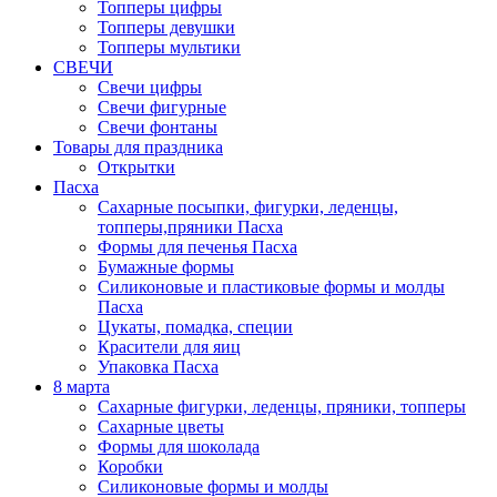
Топперы цифры
Топперы девушки
Топперы мультики
СВЕЧИ
Свечи цифры
Свечи фигурные
Свечи фонтаны
Товары для праздника
Открытки
Пасха
Сахарные посыпки, фигурки, леденцы,
топперы,пряники Пасха
Формы для печенья Пасха
Бумажные формы
Силиконовые и пластиковые формы и молды
Пасха
Цукаты, помадка, специи
Красители для яиц
Упаковка Пасха
8 марта
Сахарные фигурки, леденцы, пряники, топперы
Сахарные цветы
Формы для шоколада
Коробки
Силиконовые формы и молды