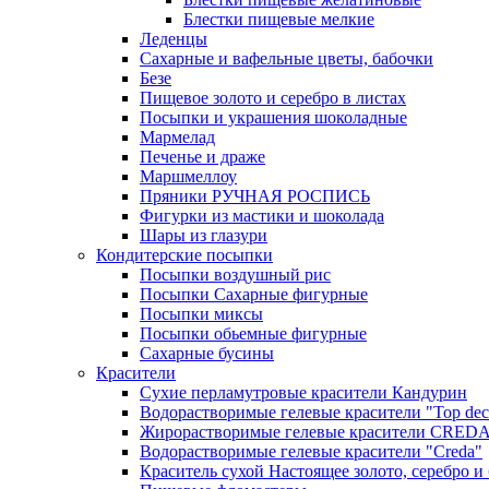
Блестки пищевые мелкие
Леденцы
Сахарные и вафельные цветы, бабочки
Безе
Пищевое золото и серебро в листах
Посыпки и украшения шоколадные
Мармелад
Печенье и драже
Маршмеллоу
Пряники РУЧНАЯ РОСПИСЬ
Фигурки из мастики и шоколада
Шары из глазури
Кондитерские посыпки
Посыпки воздушный рис
Посыпки Сахарные фигурные
Посыпки миксы
Посыпки обьемные фигурные
Сахарные бусины
Красители
Сухие перламутровые красители Кандурин
Водорастворимые гелевые красители "Top dec
Жирорастворимые гелевые красители CRED
Водорастворимые гелевые красители "Creda"
Краситель сухой Настоящее золото, серебро и