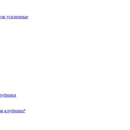
тов усиленные
клубники
ов,клубники⁸