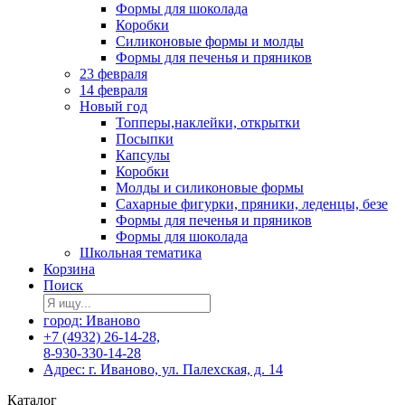
Формы для шоколада
Коробки
Силиконовые формы и молды
Формы для печенья и пряников
23 февраля
14 февраля
Новый год
Топперы,наклейки, открытки
Посыпки
Капсулы
Коробки
Молды и силиконовые формы
Сахарные фигурки, пряники, леденцы, безе
Формы для печенья и пряников
Формы для шоколада
Школьная тематика
Корзина
Поиск
город: Иваново
+7 (4932) 26-14-28,
8-930-330-14-28
Адрес: г. Иваново, ул. Палехская, д. 14
Каталог