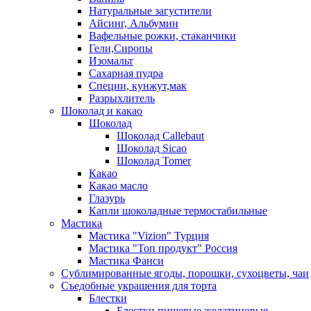
Натуральные загустители
Айсинг, Альбумин
Вафельные рожки, стаканчики
Гели,Сиропы
Изомальт
Сахарная пудра
Специи, кунжут,мак
Разрыхлитель
Шоколад и какао
Шоколад
Шоколад Callebaut
Шоколад Sicao
Шоколад Tomer
Какао
Какао масло
Глазурь
Капли шоколадные термостабильные
Мастика
Мастика "Vizion" Турция
Мастика "Топ продукт" Россия
Мастика Фанси
Сублимированные ягоды, порошки, сухоцветы, чаи
Съедобные украшения для торта
Блестки
Блестки пищевые желатиновые