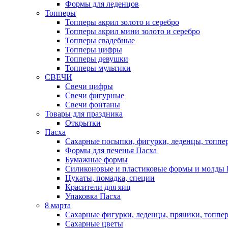
Формы для леденцов
Топперы
Топперы акрил золото и серебро
Топперы акрил мини золото и серебро
Топперы свадебные
Топперы цифры
Топперы девушки
Топперы мультики
СВЕЧИ
Свечи цифры
Свечи фигурные
Свечи фонтаны
Товары для праздника
Открытки
Пасха
Сахарные посыпки, фигурки, леденцы, топпе
Формы для печенья Пасха
Бумажные формы
Силиконовые и пластиковые формы и молды 
Цукаты, помадка, специи
Красители для яиц
Упаковка Пасха
8 марта
Сахарные фигурки, леденцы, пряники, топпе
Сахарные цветы