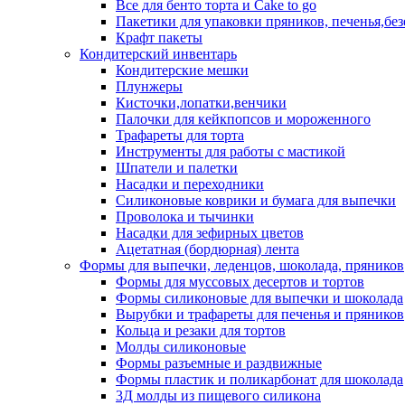
Все для бенто торта и Cake to go
Пакетики для упаковки пряников, печенья,без
Крафт пакеты
Кондитерский инвентарь
Кондитерские мешки
Плунжеры
Кисточки,лопатки,венчики
Палочки для кейкпопсов и мороженного
Трафареты для торта
Инструменты для работы с мастикой
Шпатели и палетки
Насадки и переходники
Силиконовые коврики и бумага для выпечки
Проволока и тычинки
Насадки для зефирных цветов
Ацетатная (бордюрная) лента
Формы для выпечки, леденцов, шоколада, пряников
Формы для муссовых десертов и тортов
Формы силиконовые для выпечки и шоколада
Вырубки и трафареты для печенья и пряников
Кольца и резаки для тортов
Молды силиконовые
Формы разъемные и раздвижные
Формы пластик и поликарбонат для шоколада
3Д молды из пищевого силикона