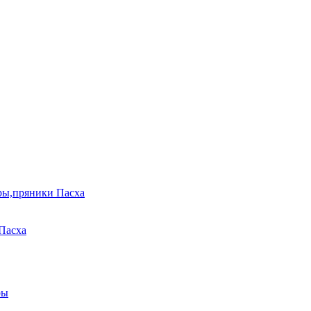
ры,пряники Пасха
Пасха
ры