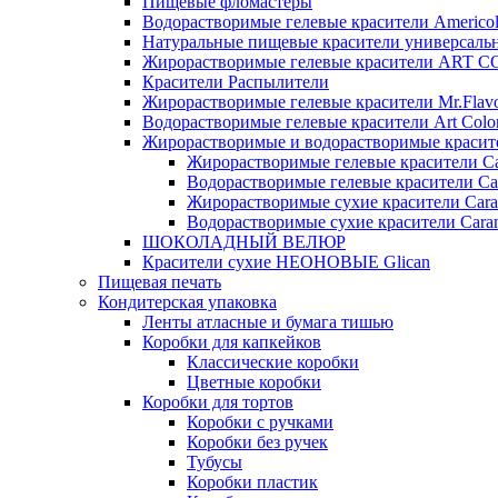
Пищевые фломастеры
Водорастворимые гелевые красители Americo
Натуральные пищевые красители универсаль
Жирорастворимые гелевые красители ART 
Красители Распылители
Жирорастворимые гелевые красители Mr.Flav
Водорастворимые гелевые красители Art Colo
Жирорастворимые и водорастворимые красите
Жирорастворимые гелевые красители Ca
Водорастворимые гелевые красители Ca
Жирорастворимые сухие красители Cara
Водорастворимые сухие красители Caram
ШОКОЛАДНЫЙ ВЕЛЮР
Красители сухие НЕОНОВЫЕ Glican
Пищевая печать
Кондитерская упаковка
Ленты атласные и бумага тишью
Коробки для капкейков
Классические коробки
Цветные коробки
Коробки для тортов
Коробки с ручками
Коробки без ручек
Тубусы
Коробки пластик