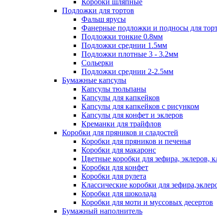
Коробки шляпные
Подложки для тортов
Фальш ярусы
Фанерные подложки и подносы для тор
Подложки тонкие 0.8мм
Подложки среднии 1.5мм
Подложки плотные 3 - 3.2мм
Сольерки
Подложки среднии 2-2.5мм
Бумажные капсулы
Капсулы тюльпаны
Капсулы для капкейков
Капсулы для капкейков с рисунком
Капсулы для конфет и эклеров
Креманки для трайфлов
Коробки для пряников и сладостей
Коробки для пряников и печенья
Коробки для макаронс
Цветные коробки для зефира, эклеров, 
Коробки для конфет
Коробки для рулета
Классические коробки для зефира,эклер
Коробки для шоколада
Коробки для моти и муссовых десертов
Бумажный наполнитель