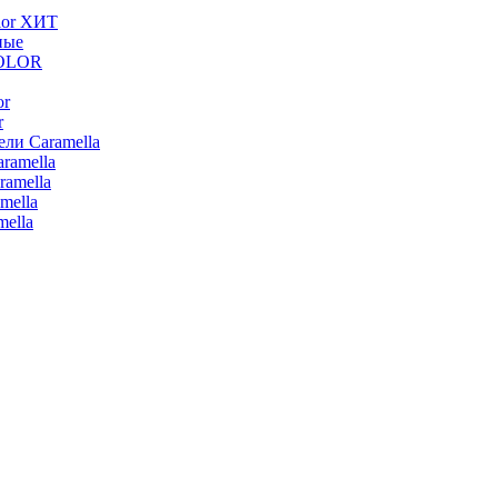
lor ХИТ
ные
COLOR
or
r
ли Caramella
ramella
ramella
mella
ella