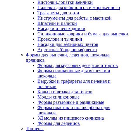
Кисточки,лопатки,венчики
Палочки для кейкпопсов и мороженного
Трафареты для торта
Инструменты для работы с мастикой
Шпатели и палетки
Насадки и переходники
Силиконовые коврики и бумага для выпечки
Проволока и тычинки
Насадки для зефирных цветов
Ацетатная (бордюрная) лента
Формы для выпечки, леденцов, шоколада,
пряников
Формы для муссовых десертов и тортов
Формы силиконовые для выпечки и
шоколада
Вырубки и трафареты для печенья и
пряников
Кольца и резаки для тортов
Молды силиконовые
Формы разъемные и раздвижные
Формы пластик и поликарбонат для
шоколада
3Д молды из пищевого силикона
Формы для леденцов
Топперы