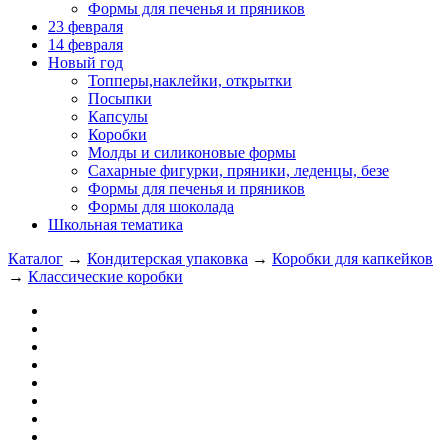
Формы для печенья и пряников
23 февраля
14 февраля
Новый год
Топперы,наклейки, открытки
Посыпки
Капсулы
Коробки
Молды и силиконовые формы
Сахарные фигурки, пряники, леденцы, безе
Формы для печенья и пряников
Формы для шоколада
Школьная тематика
Каталог
→
Кондитерская упаковка
→
Коробки для капкейков
→
Классические коробки