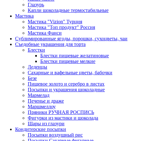
Глазурь
Капли шоколадные термостабильные
Мастика
Мастика "Vizion" Турция
Мастика "Топ продукт" Россия
Мастика Фанси
Сублимированные ягоды, порошки, сухоцветы, чаи
Съедобные украшения для торта
Блестки
Блестки пищевые желатиновые
Блестки пищевые мелкие
Леденцы
Сахарные и вафельные цветы, бабочки
Безе
Пищевое золото и серебро в листах
Посыпки и украшения шоколадные
Мармелад
Печенье и драже
Маршмеллоу
Пряники РУЧНАЯ РОСПИСЬ
Фигурки из мастики и шоколада
Шары из глазури
Кондитерские посыпки
Посыпки воздушный рис
Посыпки Сахарные фигурные