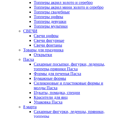
Топперы акрил золото и серебро
Топперы акрил мини золото и серебро
Топперы свадебные
Топперы цифры
Топперы девушки
Топперы мультики
СВЕЧИ
Свечи цифры
Свечи фигурные
Свечи фонтаны
Товары для праздника
Открытки
Пасха
Сахарные посыпки, фигурки, леденцы,
топперы,пряники Пасха
Формы для печенья Пасха
Бумажные формы
Силиконовые и пластиковые формы и
молды Пасха
Цукаты, помадка, специи
Красители для яиц
Упаковка Пасха
8 марта
Сахарные фигурки, леденцы, пряники,
топперы