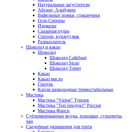
Натуральные загустители
Айсинг, Альбумин
Вафельные рожки, стаканчики
Гели,Сиропы
Изомальт
Сахарная пудра
Специи, кунжут,мак
Разрыхлитель
Шоколад и какао
Шоколад
Шоколад Callebaut
Шоколад Sicao
Шоколад Tomer
Какао
Какао масло
Глазурь
Капли шоколадные термостабильные
Мастика
Мастика "Vizion" Турция
Мастика "Топ продукт" Россия
Мастика Фанси
Сублимированные ягоды, порошки, сухоцветы,
чаи
Съедобные украшения для торта
Блестки