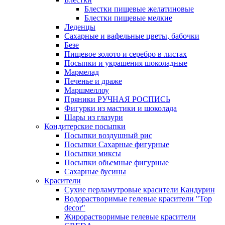
Блестки пищевые желатиновые
Блестки пищевые мелкие
Леденцы
Сахарные и вафельные цветы, бабочки
Безе
Пищевое золото и серебро в листах
Посыпки и украшения шоколадные
Мармелад
Печенье и драже
Маршмеллоу
Пряники РУЧНАЯ РОСПИСЬ
Фигурки из мастики и шоколада
Шары из глазури
Кондитерские посыпки
Посыпки воздушный рис
Посыпки Сахарные фигурные
Посыпки миксы
Посыпки обьемные фигурные
Сахарные бусины
Красители
Сухие перламутровые красители Кандурин
Водорастворимые гелевые красители "Top
decor"
Жирорастворимые гелевые красители