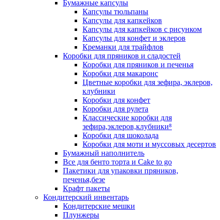
Бумажные капсулы
Капсулы тюльпаны
Капсулы для капкейков
Капсулы для капкейков с рисунком
Капсулы для конфет и эклеров
Креманки для трайфлов
Коробки для пряников и сладостей
Коробки для пряников и печенья
Коробки для макаронс
Цветные коробки для зефира, эклеров,
клубники
Коробки для конфет
Коробки для рулета
Классические коробки для
зефира,эклеров,клубники⁸
Коробки для шоколада
Коробки для моти и муссовых десертов
Бумажный наполнитель
Все для бенто торта и Cake to go
Пакетики для упаковки пряников,
печенья,безе
Крафт пакеты
Кондитерский инвентарь
Кондитерские мешки
Плунжеры