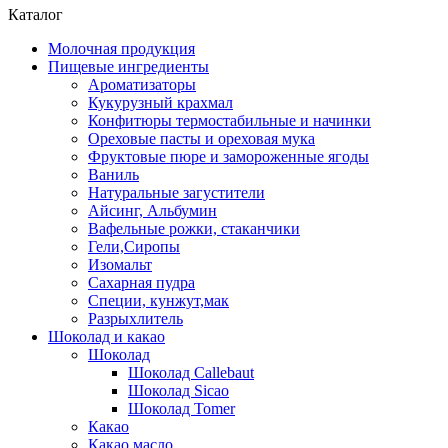
Каталог
Молочная продукция
Пищевые ингредиенты
Ароматизаторы
Кукурузный крахмал
Конфитюры термостабильные и начинки
Ореховые пасты и ореховая мука
Фруктовые пюре и замороженные ягоды
Ваниль
Натуральные загустители
Айсинг, Альбумин
Вафельные рожки, стаканчики
Гели,Сиропы
Изомальт
Сахарная пудра
Специи, кунжут,мак
Разрыхлитель
Шоколад и какао
Шоколад
Шоколад Callebaut
Шоколад Sicao
Шоколад Tomer
Какао
Какао масло