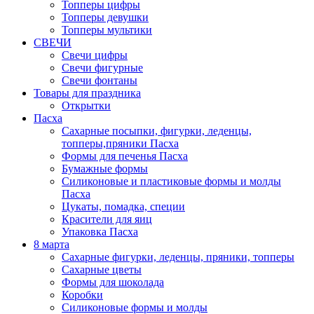
Топперы цифры
Топперы девушки
Топперы мультики
СВЕЧИ
Свечи цифры
Свечи фигурные
Свечи фонтаны
Товары для праздника
Открытки
Пасха
Сахарные посыпки, фигурки, леденцы,
топперы,пряники Пасха
Формы для печенья Пасха
Бумажные формы
Силиконовые и пластиковые формы и молды
Пасха
Цукаты, помадка, специи
Красители для яиц
Упаковка Пасха
8 марта
Сахарные фигурки, леденцы, пряники, топперы
Сахарные цветы
Формы для шоколада
Коробки
Силиконовые формы и молды