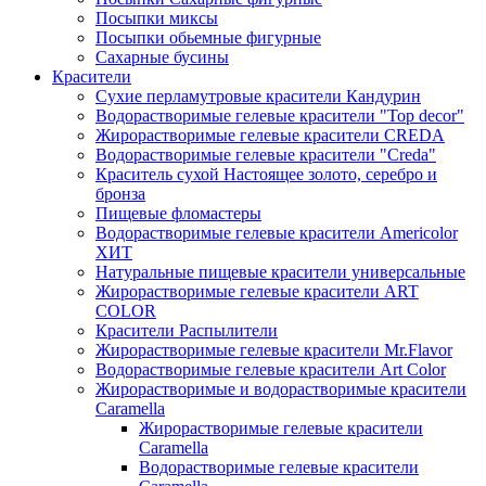
Посыпки миксы
Посыпки обьемные фигурные
Сахарные бусины
Красители
Сухие перламутровые красители Кандурин
Водорастворимые гелевые красители "Top decor"
Жирорастворимые гелевые красители CREDA
Водорастворимые гелевые красители "Creda"
Краситель сухой Настоящее золото, серебро и
бронза
Пищевые фломастеры
Водорастворимые гелевые красители Americolor
ХИТ
Натуральные пищевые красители универсальные
Жирорастворимые гелевые красители ART
COLOR
Красители Распылители
Жирорастворимые гелевые красители Mr.Flavor
Водорастворимые гелевые красители Art Color
Жирорастворимые и водорастворимые красители
Caramella
Жирорастворимые гелевые красители
Caramella
Водорастворимые гелевые красители