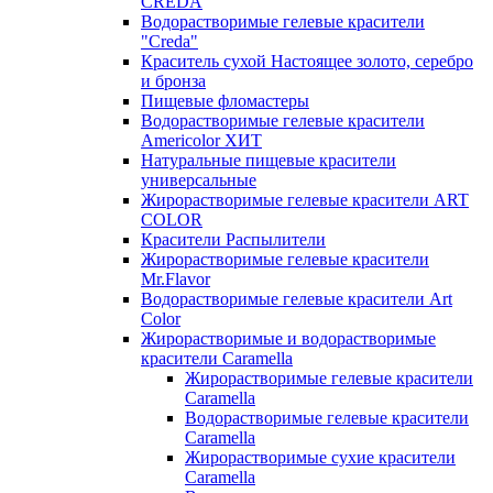
CREDA
Водорастворимые гелевые красители
"Creda"
Краситель сухой Настоящее золото, серебро
и бронза
Пищевые фломастеры
Водорастворимые гелевые красители
Americolor ХИТ
Натуральные пищевые красители
универсальные
Жирорастворимые гелевые красители ART
COLOR
Красители Распылители
Жирорастворимые гелевые красители
Mr.Flavor
Водорастворимые гелевые красители Art
Color
Жирорастворимые и водорастворимые
красители Caramella
Жирорастворимые гелевые красители
Caramella
Водорастворимые гелевые красители
Caramella
Жирорастворимые сухие красители
Caramella