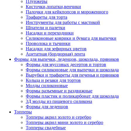
Плунжеры
Кисточки,лопатки,венчики
Палочки для кейкпопсов и мороженного
Трафареты для торта
Инструменты для работы с мастикой
Шпатели и палетки
Насадки и переходники
Силиконовые коврики и бумага для выпечки
Проволока и тычинки
Насадки для зефирных цветов
Ацетатная (бордюрная) лента
Формы для выпечки, леденцов, шоколада, пряников
Формы для муссовых десертов и тортов
Формы силиконовые для выпечки и шоколада
Вырубки и трафареты для печенья и пряников
Кольца и резаки для тортов
Молды силиконовые
Формы разъемные и раздвижные
Формы пластик и поликарбонат для шоколада
3Д молды из пищевого силикона
Формы для леденцов
Топперы
Топперы акрил золото и серебро
Топперы акрил мини золото и серебро
Топперы свадебные