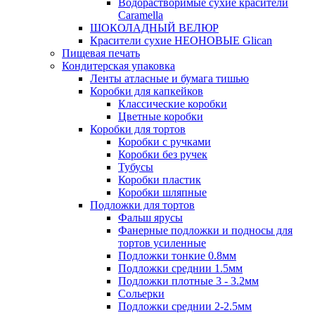
Водорастворимые сухие красители
Caramella
ШОКОЛАДНЫЙ ВЕЛЮР
Красители сухие НЕОНОВЫЕ Glican
Пищевая печать
Кондитерская упаковка
Ленты атласные и бумага тишью
Коробки для капкейков
Классические коробки
Цветные коробки
Коробки для тортов
Коробки с ручками
Коробки без ручек
Тубусы
Коробки пластик
Коробки шляпные
Подложки для тортов
Фальш ярусы
Фанерные подложки и подносы для
тортов усиленные
Подложки тонкие 0.8мм
Подложки среднии 1.5мм
Подложки плотные 3 - 3.2мм
Сольерки
Подложки среднии 2-2.5мм