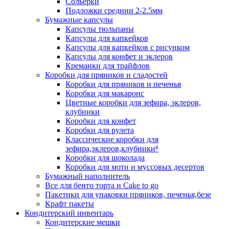
Сольерки
Подложки среднии 2-2.5мм
Бумажные капсулы
Капсулы тюльпаны
Капсулы для капкейков
Капсулы для капкейков с рисунком
Капсулы для конфет и эклеров
Креманки для трайфлов
Коробки для пряников и сладостей
Коробки для пряников и печенья
Коробки для макаронс
Цветные коробки для зефира, эклеров,
клубники
Коробки для конфет
Коробки для рулета
Классические коробки для
зефира,эклеров,клубники⁸
Коробки для шоколада
Коробки для моти и муссовых десертов
Бумажный наполнитель
Все для бенто торта и Cake to go
Пакетики для упаковки пряников, печенья,безе
Крафт пакеты
Кондитерский инвентарь
Кондитерские мешки