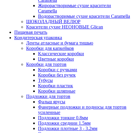
Caramella
Жирорастворимые сухие красители
Caramella
Водорастворимые сухие красители Caramella
ШОКОЛАДНЫЙ ВЕЛЮР
Красители сухие НЕОНОВЫЕ Glican
Пищевая печать
Кондитерская упаковка
Ленты атласные и бумага тишью
Коробки для капкейков
Классические коробки
Цветные коробки
Коробки для тортов
Коробки с ручками
Коробки без ручек
Тубусы
Коробки пластик
Коробки шляпные
Подложки для тортов
Фальш ярусы
Фанерные подложки и подносы для тортов
усиленные
Подложки тонкие 0.8мм
Подложки среднии 1.5мм
Подложки плотные 3 - 3.2мм