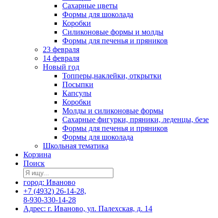
Сахарные цветы
Формы для шоколада
Коробки
Силиконовые формы и молды
Формы для печенья и пряников
23 февраля
14 февраля
Новый год
Топперы,наклейки, открытки
Посыпки
Капсулы
Коробки
Молды и силиконовые формы
Сахарные фигурки, пряники, леденцы, безе
Формы для печенья и пряников
Формы для шоколада
Школьная тематика
Корзина
Поиск
город: Иваново
+7 (4932) 26-14-28,
8-930-330-14-28
Адрес: г. Иваново, ул. Палехская, д. 14