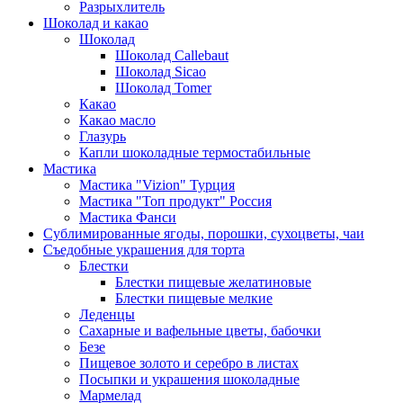
Разрыхлитель
Шоколад и какао
Шоколад
Шоколад Callebaut
Шоколад Sicao
Шоколад Tomer
Какао
Какао масло
Глазурь
Капли шоколадные термостабильные
Мастика
Мастика "Vizion" Турция
Мастика "Топ продукт" Россия
Мастика Фанси
Сублимированные ягоды, порошки, сухоцветы, чаи
Съедобные украшения для торта
Блестки
Блестки пищевые желатиновые
Блестки пищевые мелкие
Леденцы
Сахарные и вафельные цветы, бабочки
Безе
Пищевое золото и серебро в листах
Посыпки и украшения шоколадные
Мармелад