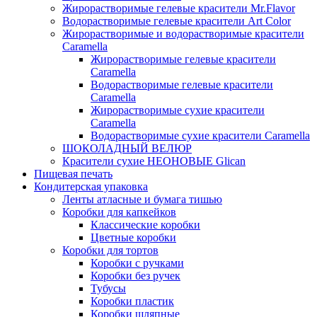
Жирорастворимые гелевые красители Mr.Flavor
Водорастворимые гелевые красители Art Color
Жирорастворимые и водорастворимые красители
Caramella
Жирорастворимые гелевые красители
Caramella
Водорастворимые гелевые красители
Caramella
Жирорастворимые сухие красители
Caramella
Водорастворимые сухие красители Caramella
ШОКОЛАДНЫЙ ВЕЛЮР
Красители сухие НЕОНОВЫЕ Glican
Пищевая печать
Кондитерская упаковка
Ленты атласные и бумага тишью
Коробки для капкейков
Классические коробки
Цветные коробки
Коробки для тортов
Коробки с ручками
Коробки без ручек
Тубусы
Коробки пластик
Коробки шляпные