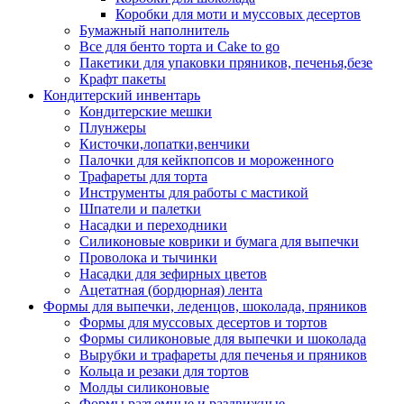
Коробки для моти и муссовых десертов
Бумажный наполнитель
Все для бенто торта и Cake to go
Пакетики для упаковки пряников, печенья,безе
Крафт пакеты
Кондитерский инвентарь
Кондитерские мешки
Плунжеры
Кисточки,лопатки,венчики
Палочки для кейкпопсов и мороженного
Трафареты для торта
Инструменты для работы с мастикой
Шпатели и палетки
Насадки и переходники
Силиконовые коврики и бумага для выпечки
Проволока и тычинки
Насадки для зефирных цветов
Ацетатная (бордюрная) лента
Формы для выпечки, леденцов, шоколада, пряников
Формы для муссовых десертов и тортов
Формы силиконовые для выпечки и шоколада
Вырубки и трафареты для печенья и пряников
Кольца и резаки для тортов
Молды силиконовые
Формы разъемные и раздвижные