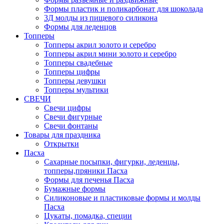
Формы пластик и поликарбонат для шоколада
3Д молды из пищевого силикона
Формы для леденцов
Топперы
Топперы акрил золото и серебро
Топперы акрил мини золото и серебро
Топперы свадебные
Топперы цифры
Топперы девушки
Топперы мультики
СВЕЧИ
Свечи цифры
Свечи фигурные
Свечи фонтаны
Товары для праздника
Открытки
Пасха
Сахарные посыпки, фигурки, леденцы,
топперы,пряники Пасха
Формы для печенья Пасха
Бумажные формы
Силиконовые и пластиковые формы и молды
Пасха
Цукаты, помадка, специи