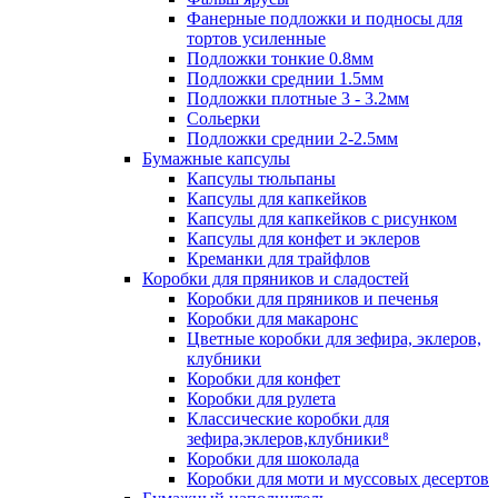
Фанерные подложки и подносы для
тортов усиленные
Подложки тонкие 0.8мм
Подложки среднии 1.5мм
Подложки плотные 3 - 3.2мм
Сольерки
Подложки среднии 2-2.5мм
Бумажные капсулы
Капсулы тюльпаны
Капсулы для капкейков
Капсулы для капкейков с рисунком
Капсулы для конфет и эклеров
Креманки для трайфлов
Коробки для пряников и сладостей
Коробки для пряников и печенья
Коробки для макаронс
Цветные коробки для зефира, эклеров,
клубники
Коробки для конфет
Коробки для рулета
Классические коробки для
зефира,эклеров,клубники⁸
Коробки для шоколада
Коробки для моти и муссовых десертов