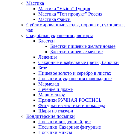
Мастика
Мастика "Vizion" Турция
Мастика "Топ продукт" Россия
Мастика Фанси
Сублимированные ягоды, порошки, сухоцветы,
чаи
Съедобные украшения для торта
Блестки
Блестки пищевые желатиновые
Блестки пищевые мелкие
Леденцы
Сахарные и вафельные цветы, бабочки
Безе
Пищевое золото и серебро в листах
Посыпки и украшения шоколадные
Мармелад
Печенье и драже
Маршмеллоу
Пряники РУЧНАЯ РОСПИСЬ
Фигурки из мастики и шоколада
Шары из глазури
Кондитерские посыпки
Посыпки воздушный рис
Посыпки Сахарные фигурные
Посыпки миксы