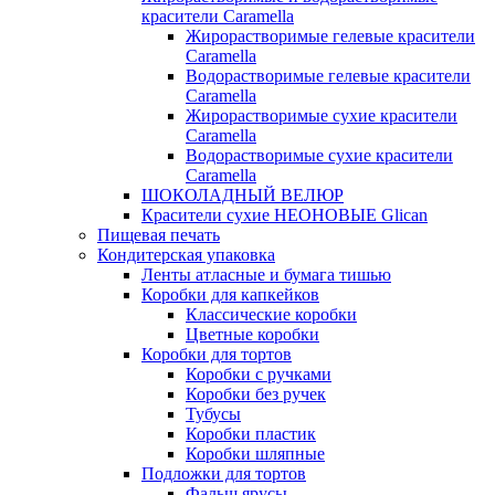
красители Caramella
Жирорастворимые гелевые красители
Caramella
Водорастворимые гелевые красители
Caramella
Жирорастворимые сухие красители
Caramella
Водорастворимые сухие красители
Caramella
ШОКОЛАДНЫЙ ВЕЛЮР
Красители сухие НЕОНОВЫЕ Glican
Пищевая печать
Кондитерская упаковка
Ленты атласные и бумага тишью
Коробки для капкейков
Классические коробки
Цветные коробки
Коробки для тортов
Коробки с ручками
Коробки без ручек
Тубусы
Коробки пластик
Коробки шляпные
Подложки для тортов
Фальш ярусы