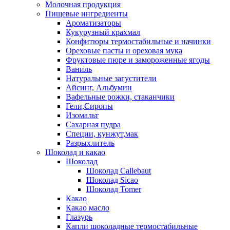
Молочная продукция
Пищевые ингредиенты
Ароматизаторы
Кукурузный крахмал
Конфитюры термостабильные и начинки
Ореховые пасты и ореховая мука
Фруктовые пюре и замороженные ягоды
Ваниль
Натуральные загустители
Айсинг, Альбумин
Вафельные рожки, стаканчики
Гели,Сиропы
Изомальт
Сахарная пудра
Специи, кунжут,мак
Разрыхлитель
Шоколад и какао
Шоколад
Шоколад Callebaut
Шоколад Sicao
Шоколад Tomer
Какао
Какао масло
Глазурь
Капли шоколадные термостабильные