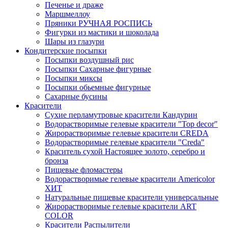
Печенье и драже
Маршмеллоу
Пряники РУЧНАЯ РОСПИСЬ
Фигурки из мастики и шоколада
Шары из глазури
Кондитерские посыпки
Посыпки воздушный рис
Посыпки Сахарные фигурные
Посыпки миксы
Посыпки обьемные фигурные
Сахарные бусины
Красители
Сухие перламутровые красители Кандурин
Водорастворимые гелевые красители "Top decor"
Жирорастворимые гелевые красители CREDA
Водорастворимые гелевые красители "Creda"
Краситель сухой Настоящее золото, серебро и
бронза
Пищевые фломастеры
Водорастворимые гелевые красители Americolor
ХИТ
Натуральные пищевые красители универсальные
Жирорастворимые гелевые красители ART
COLOR
Красители Распылители