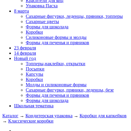
Красители для яиц
Упаковка Пасха
8 марта
Сахарные фигурки, леденцы, пряники, топперы
Сахарные цветы
Формы для шоколада
Коробки
Силиконовые формы и молды
Формы для печенья и пряников
23 февраля
14 февраля
Новый год
Топперы,наклейки, открытки
Посыпки
Капсулы
Коробки
Молды и силиконовые формы
Сахарные фигурки, пряники, леденцы, безе
Формы для печенья и пряников
Формы для шоколада
Школьная тематика
Каталог
→
Кондитерская упаковка
→
Коробки для капкейков
→
Классические коробки