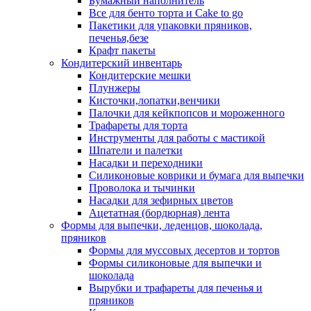
Бумажный наполнитель
Все для бенто торта и Cake to go
Пакетики для упаковки пряников,
печенья,безе
Крафт пакеты
Кондитерский инвентарь
Кондитерские мешки
Плунжеры
Кисточки,лопатки,венчики
Палочки для кейкпопсов и мороженного
Трафареты для торта
Инструменты для работы с мастикой
Шпатели и палетки
Насадки и переходники
Силиконовые коврики и бумага для выпечки
Проволока и тычинки
Насадки для зефирных цветов
Ацетатная (бордюрная) лента
Формы для выпечки, леденцов, шоколада,
пряников
Формы для муссовых десертов и тортов
Формы силиконовые для выпечки и
шоколада
Вырубки и трафареты для печенья и
пряников