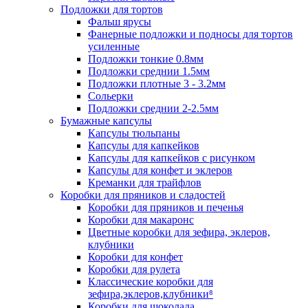
Подложки для тортов
Фальш ярусы
Фанерные подложки и подносы для тортов
усиленные
Подложки тонкие 0.8мм
Подложки среднии 1.5мм
Подложки плотные 3 - 3.2мм
Сольерки
Подложки среднии 2-2.5мм
Бумажные капсулы
Капсулы тюльпаны
Капсулы для капкейков
Капсулы для капкейков с рисунком
Капсулы для конфет и эклеров
Креманки для трайфлов
Коробки для пряников и сладостей
Коробки для пряников и печенья
Коробки для макаронс
Цветные коробки для зефира, эклеров,
клубники
Коробки для конфет
Коробки для рулета
Классические коробки для
зефира,эклеров,клубники⁸
Коробки для шоколада