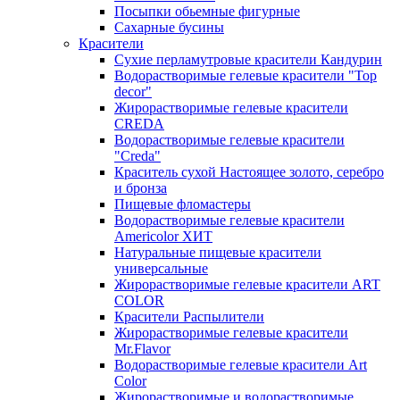
Посыпки обьемные фигурные
Сахарные бусины
Красители
Сухие перламутровые красители Кандурин
Водорастворимые гелевые красители "Top
decor"
Жирорастворимые гелевые красители
CREDA
Водорастворимые гелевые красители
"Creda"
Краситель сухой Настоящее золото, серебро
и бронза
Пищевые фломастеры
Водорастворимые гелевые красители
Americolor ХИТ
Натуральные пищевые красители
универсальные
Жирорастворимые гелевые красители ART
COLOR
Красители Распылители
Жирорастворимые гелевые красители
Mr.Flavor
Водорастворимые гелевые красители Art
Color
Жирорастворимые и водорастворимые