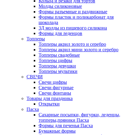
Кольца и резаки для тортов
Молды силиконовые
Формы разъемные и раздвижные
Формы пластик и поликарбонат для
шоколада
3Д молды из пищевого силикона
Формы для леденцов
Топперы
Топперы акрил золото и серебро
Топперы акрил мини золото и серебро
Топперы свадебные
Топперы цифры
Топперы девушки
Топперы мультики
СВЕЧИ
Свечи цифры
Свечи фигурные
Свечи фонтаны
Товары для праздника
Открытки
Пасха
Сахарные посыпки, фигурки, леденцы,
топперы,пряники Пасха
Формы для печенья Пасха
Бумажные формы